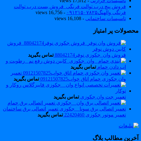
تاسیسات حرارتی
- 17,012 views
فروش پیچ درب توالت فرنگی_فروش بست درب توالت
فرنگی والهنگ۰۹۱۲۱۵۰۷۸۲۵
- 16,756 views
تاسیسات ساختمانی
- 16,108 views
حصولات پر امتیاز
فروش وان_جکوزی نوفر88042174
تماس بگیرید
رفع نم _رطوبت و
اب دادن حمام
تماس بگیرید
تعمیر
وان جکوزی حمام اتاق خواب09121507825
تماس بگیرید
تعمیر جت وان جکوزی
تماس بگیرید
تعمیر موتور جکوزی 22420460
تماس بگیرید
خرین مطالب بلاگ