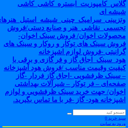
لاس_کامپوزیت_ابستره_کاشی_کاشی
یشه ای
تزیینی_سرامیک_چینی_شیشه_استیل_هنرهای
جسمی_نقاشی_هنر و صنایع دستی/فروش
حصولات اخوان/ فروش سینک اخوان-
روش سینک های توکار و روکار و سینک های
رانیتی -فروش لوازم اشپزخانه
ود_سینک_اجاق گاز و فر گازی و برقی با
یفیت وقیمت مناسب /فروش هود آشپزخانه
 سینک ظرفشویی -اجاق گاز فردار -گاز
فحه‌ای – فر توکار – شیرآلات بهداشتی
خوان/ جهت خرید سینک ظرفشویی و لوازم
شپزخانه هود- گاز -فر با ما تماس بگیرید.
بد خرید
0
رود به سایت