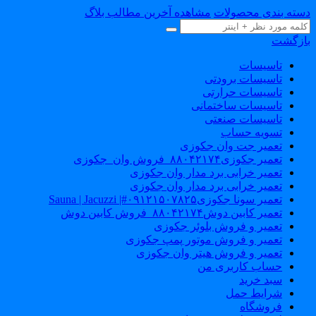
سته بندی محصولات
مشاهده آخرین مطالب بلاگ
ازگشت
تاسیسات
تاسیسات برودتی
تاسیسات حرارتی
تاسیسات ساختمانی
تاسیسات صنعتی
تسویه حساب
تعمیر جت وان جکوزی
تعمیر جکوزی۸۸۰۴۲۱۷۴_فروش وان_جکوزی
تعمیر خرابی برد مدار وان جکوزی
تعمیر خرابی برد مدار وان جکوزی
تعمیر سونا جکوزی۰۹۱۲۱۵۰۷۸۲۵#| Sauna | Jacuzzi
تعمیر کابین دوش۸۸۰۴۲۱۷۴_فروش کابین دوش
تعمیر و فروش بلوئر جکوزی
تعمیر و فروش موتور پمپ جکوزی
تعمیر و فروش هیتر وان جکوزی
حساب کاربری من
سبد خرید
شرایط حمل
فروشگاه