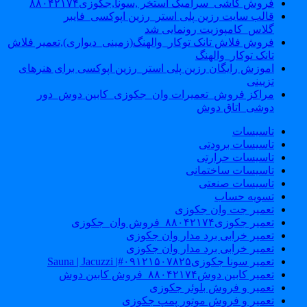
فروش کاشی_سرامیک استخر ,سونا,جکوزی۸۸۰۴۲۱۷۴
قالب سایت رزین پلی استر_رزین اپوکسی_فایبر
گلاس_کامپوزیت رونمایی شد
فروش فلاش تانک توکار_والهنگ(زمینی_دیواری),تعمیر فلاش
تانک توکار_والهنگ
اموزش رایگان رزین پلی استر_رزین اپوکسی برای هنرهای
تزیینی
مراکز فروش_تعمیرات وان_جکوزی_کابین دوش_دور
دوشی_اتاق دوش
تاسیسات
تاسیسات برودتی
تاسیسات حرارتی
تاسیسات ساختمانی
تاسیسات صنعتی
تسویه حساب
تعمیر جت وان جکوزی
تعمیر جکوزی۸۸۰۴۲۱۷۴_فروش وان_جکوزی
تعمیر خرابی برد مدار وان جکوزی
تعمیر خرابی برد مدار وان جکوزی
تعمیر سونا جکوزی۰۹۱۲۱۵۰۷۸۲۵#| Sauna | Jacuzzi
تعمیر کابین دوش۸۸۰۴۲۱۷۴_فروش کابین دوش
تعمیر و فروش بلوئر جکوزی
تعمیر و فروش موتور پمپ جکوزی