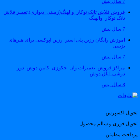
7 سال پیش
فروش فلاش تانک توکار_والهنگ(زمینی_دیواری),تعمیر فلاش
تانک توکار_والهنگ
7 سال پیش
اموزش رایگان رزین پلی استر_رزین اپوکسی برای هنرهای
تزیینی
7 سال پیش
مراکز فروش_تعمیرات وان_جکوزی_کابین دوش_دور
دوشی_اتاق دوش
8 سال پیش
حویل اکسپرس
حویل فوری و سالم محصول
رداخت مطمئن