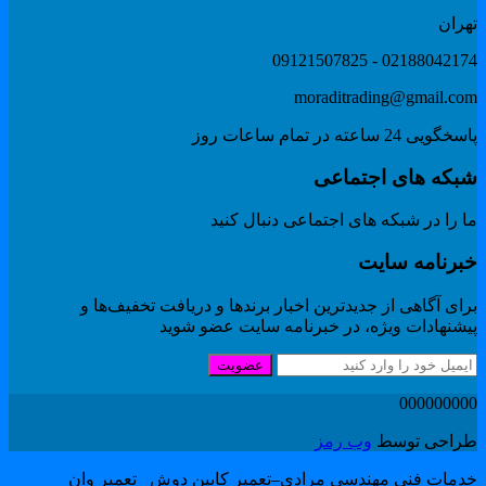
هران
02188042174 - 091215078
moraditrading@gmail.co
گویی 24 ساعته در تمام ساعات روز
بکه های اجتماعی
 را در شبکه های اجتماعی دنبال کنید
برنامه سایت
ای آگاهی از جدیدترین اخبار برندها و دریافت تخفیف‌ها و
یشنهادات ویژه، در خبرنامه سایت عضو شوید
عضویت
00000000
راحی توسط
وب رمز
دمات فنی مهندسی مرادی–تعمیر کابین دوش _تعمیر وان _