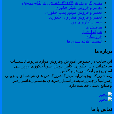
تعمیر کابین دوش۸۸۰۴۲۱۷۴_فروش کابین دوش
تعمیر و فروش بلوئر جکوزی
تعمیر و فروش موتور پمپ جکوزی
تعمیر و فروش هیتر وان جکوزی
حساب کاربری من
سبد خرید
شرایط حمل
فروشگاه
لیست علاقه مندی ها
رباره ما
ین سایت در خصوص اموزش وفروش موارد مربوط تاسیسات
اختمانی وان_جکوزی_کابین دوش_سونا جکوزی_رزین پلی
ستر_رزین اپوکسی_فایبرگلاس
نقاشی_کامپوزیت_ابستره_کاشی_کاشی های شیشه ای و تزیینی
سرامیک_چینی_شیشه_استیل_هنرهای تجسمی_نقاشی_هنر
صنایع دستی فعالیت دارد
ماس با ما