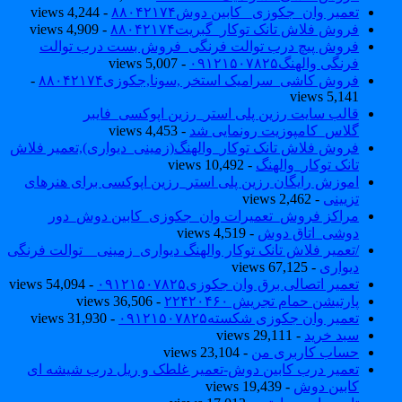
تعمیر وان_جکوزی_ کابین دوش۸۸۰۴۲۱۷۴
- 4,244 views
فروش فلاش تانک توکار_گبریت۸۸۰۴۲۱۷۴
- 4,909 views
فروش پیچ درب توالت فرنگی_فروش بست درب توالت
فرنگی والهنگ۰۹۱۲۱۵۰۷۸۲۵
- 5,007 views
فروش کاشی_سرامیک استخر ,سونا,جکوزی۸۸۰۴۲۱۷۴
-
5,141 views
قالب سایت رزین پلی استر_رزین اپوکسی_فایبر
گلاس_کامپوزیت رونمایی شد
- 4,453 views
فروش فلاش تانک توکار_والهنگ(زمینی_دیواری),تعمیر فلاش
تانک توکار_والهنگ
- 10,492 views
اموزش رایگان رزین پلی استر_رزین اپوکسی برای هنرهای
تزیینی
- 2,462 views
مراکز فروش_تعمیرات وان_جکوزی_کابین دوش_دور
دوشی_اتاق دوش
- 4,519 views
/تعمیر فلاش تانک توکار والهنگ دیواری_زمینی _ توالت فرنگی
دیواری
- 67,125 views
تعمیر اتصالی برق وان جکوزی۰۹۱۲۱۵۰۷۸۲۵
- 54,094 views
پارتیشن حمام تجریش ۲۲۴۲۰۴۶۰
- 36,506 views
تعمیر وان جکوزی شکسته۰۹۱۲۱۵۰۷۸۲۵
- 31,930 views
سبد خرید
- 29,111 views
حساب کاربری من
- 23,104 views
تعمیر درب کابین دوش-تعمیر غلطک و ریل درب شیشه ای
کابین دوش
- 19,439 views