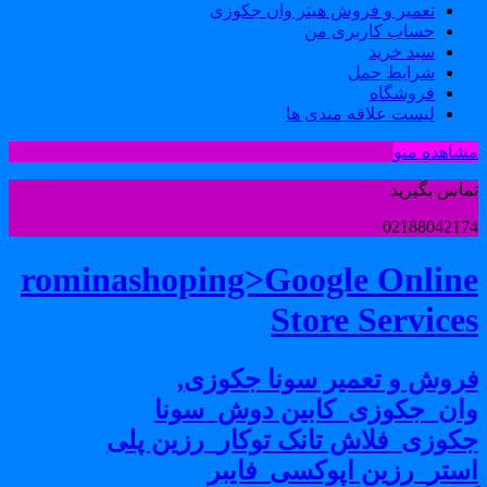
تعمیر و فروش هیتر وان جکوزی
حساب کاربری من
سبد خرید
شرایط حمل
فروشگاه
لیست علاقه مندی ها
شاهده منو
ماس بگیرید
0218804217
rominashoping>Google Onlin
Store Service
روش و تعمیر سونا جکوزی,
ان_جکوزی_کابین دوش_سونا
کوزی_فلاش تانک توکار_رزین پلی
ستر_رزین اپوکسی_فایبر