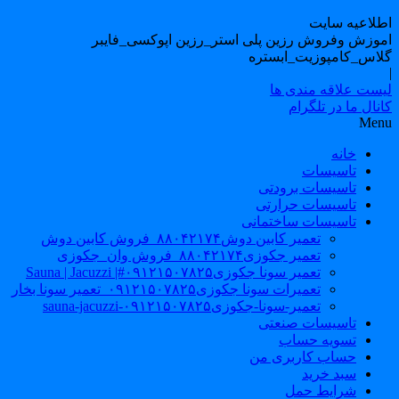
طلاعیه سایت
موزش وفروش رزین پلی استر_رزین اپوکسی_فایبر
لاس_کامپوزیت_ابستره
یست علاقه مندی ها
نال ما در تلگرام
Men
خانه
تاسیسات
تاسیسات برودتی
تاسیسات حرارتی
تاسیسات ساختمانی
تعمیر کابین دوش۸۸۰۴۲۱۷۴_فروش کابین دوش
تعمیر جکوزی۸۸۰۴۲۱۷۴_فروش وان_جکوزی
تعمیر سونا جکوزی۰۹۱۲۱۵۰۷۸۲۵#| Sauna | Jacuzzi
تعمیرات سونا جکوزی۰۹۱۲۱۵۰۷۸۲۵_تعمیر سونا بخار
تعمیر-سونا-جکوزی۰۹۱۲۱۵۰۷۸۲۵-sauna-jacuzzi
تاسیسات صنعتی
تسویه حساب
حساب کاربری من
سبد خرید
شرایط حمل