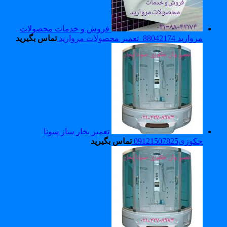
فروش و خدمات محصولات
مروارید 88042174_تعمیر محصولات مروارید
تماس بگیرید
تعمیر بخار ساز سونا
جکوزی09121507825
تماس بگیرید