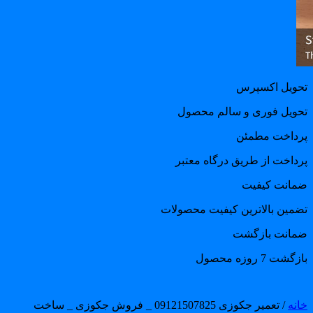
حویل اکسپرس
حویل فوری و سالم محصول
رداخت مطمئن
رداخت از طریق درگاه معتبر
مانت کیفیت
ضمین بالاترین کیفیت محصولات
مانت بازگشت
گشت 7 روزه محصول
انه
/ تعمیر جکوزی 09121507825 _ فروش جکوزی _ ساخت