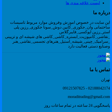
لیست علاقه مندی ها
رباره ما
ین سایت در خصوص اموزش وفروش موارد مربوط تاسیسات
اختمانی وان_جکوزی_کابین دوش_سونا جکوزی_رزین پلی
ستر_رزین اپوکسی_فایبرگلاس
نقاشی_کامپوزیت_ابستره_کاشی_کاشی های شیشه ای و تزیینی
سرامیک_چینی_شیشه_استیل_هنرهای تجسمی_نقاشی_هنر
صنایع دستی فعالیت دارد
ماس با ما
هران
02188042174 - 091215078
moraditrading@gmail.co
گویی 24 ساعته در تمام ساعات روز