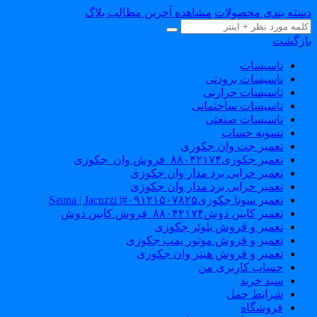
سته بندی محصولات
مشاهده آخرین مطالب بلاگ
ازگشت
تاسیسات
تاسیسات برودتی
تاسیسات حرارتی
تاسیسات ساختمانی
تاسیسات صنعتی
تسویه حساب
تعمیر جت وان جکوزی
تعمیر جکوزی۸۸۰۴۲۱۷۴_فروش وان_جکوزی
تعمیر خرابی برد مدار وان جکوزی
تعمیر خرابی برد مدار وان جکوزی
تعمیر سونا جکوزی۰۹۱۲۱۵۰۷۸۲۵#| Sauna | Jacuzzi
تعمیر کابین دوش۸۸۰۴۲۱۷۴_فروش کابین دوش
تعمیر و فروش بلوئر جکوزی
تعمیر و فروش موتور پمپ جکوزی
تعمیر و فروش هیتر وان جکوزی
حساب کاربری من
سبد خرید
شرایط حمل
فروشگاه