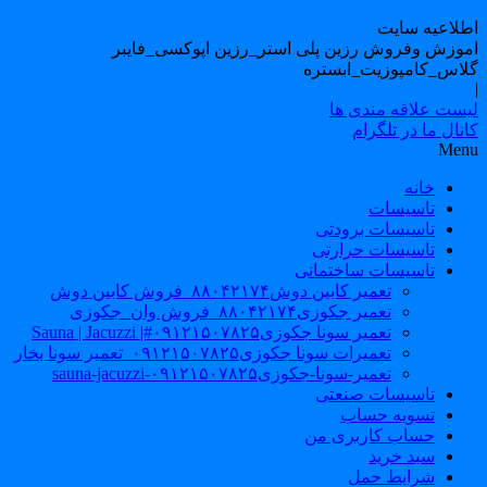
طلاعیه سایت
موزش وفروش رزین پلی استر_رزین اپوکسی_فایبر
لاس_کامپوزیت_ابستره
یست علاقه مندی ها
نال ما در تلگرام
Men
خانه
تاسیسات
تاسیسات برودتی
تاسیسات حرارتی
تاسیسات ساختمانی
تعمیر کابین دوش۸۸۰۴۲۱۷۴_فروش کابین دوش
تعمیر جکوزی۸۸۰۴۲۱۷۴_فروش وان_جکوزی
تعمیر سونا جکوزی۰۹۱۲۱۵۰۷۸۲۵#| Sauna | Jacuzzi
تعمیرات سونا جکوزی۰۹۱۲۱۵۰۷۸۲۵_تعمیر سونا بخار
تعمیر-سونا-جکوزی۰۹۱۲۱۵۰۷۸۲۵-sauna-jacuzzi
تاسیسات صنعتی
تسویه حساب
حساب کاربری من
سبد خرید
شرایط حمل