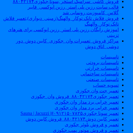
فروش کاشی_سرامیک استخر ,سونا,جکوزی۸۸۰۴۲۱۷۴
قالب سایت رزین پلی استر_رزین اپوکسی_فایبر
گلاس_کامپوزیت رونمایی شد
فروش فلاش تانک توکار_والهنگ(زمینی_دیواری),تعمیر فلاش
تانک توکار_والهنگ
اموزش رایگان رزین پلی استر_رزین اپوکسی برای هنرهای
تزیینی
مراکز فروش_تعمیرات وان_جکوزی_کابین دوش_دور
دوشی_اتاق دوش
تاسیسات
تاسیسات برودتی
تاسیسات حرارتی
تاسیسات ساختمانی
تاسیسات صنعتی
تسویه حساب
تعمیر جت وان جکوزی
تعمیر جکوزی۸۸۰۴۲۱۷۴_فروش وان_جکوزی
تعمیر خرابی برد مدار وان جکوزی
تعمیر خرابی برد مدار وان جکوزی
تعمیر سونا جکوزی۰۹۱۲۱۵۰۷۸۲۵#| Sauna | Jacuzzi
تعمیر کابین دوش۸۸۰۴۲۱۷۴_فروش کابین دوش
تعمیر و فروش بلوئر جکوزی
تعمیر و فروش موتور پمپ جکوزی