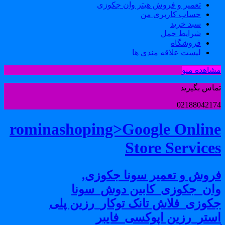
تعمیر و فروش هیتر وان جکوزی
حساب کاربری من
سبد خرید
شرایط حمل
فروشگاه
لیست علاقه مندی ها
شاهده منو
ماس بگیرید
0218804217
rominashoping>Google Onlin
Store Service
روش و تعمیر سونا جکوزی,
ان_جکوزی_کابین دوش_سونا
کوزی_فلاش تانک توکار_رزین پلی
ستر_رزین اپوکسی_فایبر