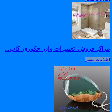
راکز فروش_تعمیرات وان_جکوزی_کاب...
طلاعات بیشتر