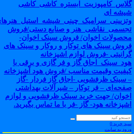
لاس_کامپوزیت_ابستره_کاشی_کاشی
یشه ای
تزیینی_سرامیک_چینی_شیشه_استیل_هنرهای
جسمی_نقاشی_هنر و صنایع دستی/فروش
حصولات اخوان/ فروش سینک اخوان-
روش سینک های توکار و روکار و سینک های
رانیتی -فروش لوازم اشپزخانه
ود_سینک_اجاق گاز و فر گازی و برقی با
یفیت وقیمت مناسب /فروش هود آشپزخانه
 سینک ظرفشویی -اجاق گاز فردار -گاز
فحه‌ای – فر توکار – شیرآلات بهداشتی
خوان/ جهت خرید سینک ظرفشویی و لوازم
شپزخانه هود- گاز -فر با ما تماس بگیرید.
بد خرید
0
رود به سایت