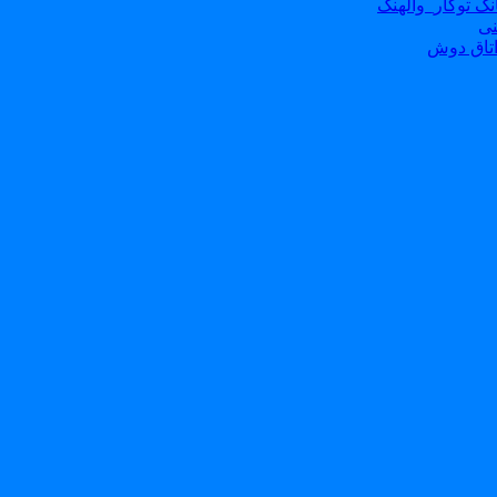
ک توکار_والهنگ
نی
تاق دوش