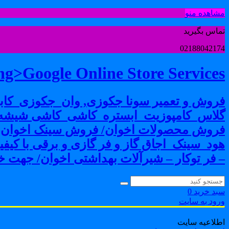
مشاهده منو
تماس بگیرید
02188042174
g>Google Online Store Services
فروش و تعمیر سونا جکوزی, وان_جکوزی_کابی
گلاس_کامپوزیت_ابستره_کاشی_کاشی شیشه ا
فروش محصولات اخوان/ فروش سینک اخوان-فرو
هود_سینک_اجاق گاز و فر گازی و برقی با کی
– فر توکار – شیرآلات بهداشتی اخوان/ جهت خر
سبد خرید
0
ورود به سایت
اطلاعیه سایت