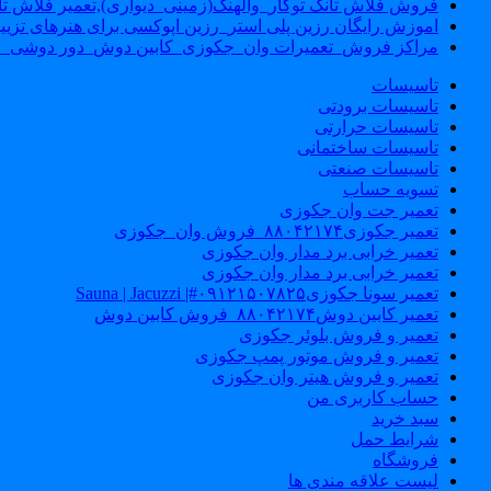
فروش فلاش تانک توکار_والهنگ(زمینی_دیواری),تعمیر فلاش تان
اموزش رایگان رزین پلی استر_رزین اپوکسی برای هنرهای تزیی
مراکز فروش_تعمیرات وان_جکوزی_کابین دوش_دور دوشی_ا
تاسیسات
تاسیسات برودتی
تاسیسات حرارتی
تاسیسات ساختمانی
تاسیسات صنعتی
تسویه حساب
تعمیر جت وان جکوزی
تعمیر جکوزی۸۸۰۴۲۱۷۴_فروش وان_جکوزی
تعمیر خرابی برد مدار وان جکوزی
تعمیر خرابی برد مدار وان جکوزی
تعمیر سونا جکوزی۰۹۱۲۱۵۰۷۸۲۵#| Sauna | Jacuzzi
تعمیر کابین دوش۸۸۰۴۲۱۷۴_فروش کابین دوش
تعمیر و فروش بلوئر جکوزی
تعمیر و فروش موتور پمپ جکوزی
تعمیر و فروش هیتر وان جکوزی
حساب کاربری من
سبد خرید
شرایط حمل
فروشگاه
لیست علاقه مندی ها