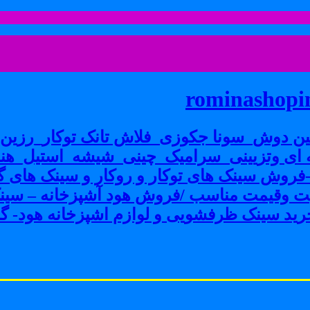
rominashopin
ن دوش_سونا جکوزی_فلاش تانک توکار_رزین پ
ی وتزیینی_سرامیک_چینی_شیشه_استیل_هنر
ش سینک های توکار و روکار و سینک های گرا
فیت وقیمت مناسب /فروش هود آشپزخانه – سین
ید سینک ظرفشویی و لوازم اشپزخانه هود- گاز 