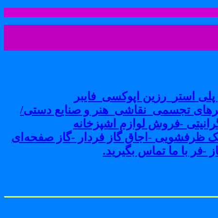
لی استر_رزین اپوکسی_فایبر
های تجسمی_نقاشی_هنر و صنایع دستی/
نیتی -فروش لوازم اشپزخانه
ک ظرفشویی -اجاق گاز فردار -گاز صفحه‌ای
-فر با ما تماس بگیرید.