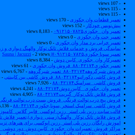
- 107 views
- 115 views
- 115 views
تعمیر قطعات وان جکوزی
- 170 views
پیش‌نویس خودکار
- 152 views
تعمیر وان _جکوزی۰۹۱۲۱۵۰۷۸۲۵
- 8,183 views
تعمیر جت وان جکوزی
- 0 views
تعمیر خرابی برد مدار وان جکوزی
- 0 views
نمایندگی فروش و خدمات فلاش تانک توکار والهنگ دیواری و زمینی ۴۶۰
تعمیر سونا جکوزی۰۹۱۲۱۵۰۷۸۲۵#| Sauna | Jacuzzi
- 2 views
تعمیرکار وان_جکوزی_کابین دوش
- 8,384 views
تعمیر جکوزی۸۸۰۴۲۱۷۴_فروش وان جکوزی
- 61 views
فروش شیرگروهه۸۸۰۴۲۱۷۴_تعمیر شیرگروهه
- 6,767 views
فروش کاشی دکوراتیو۸۸۰۴۲۱۷۴_فروش کاشی بین کابینتی
- 7,033 views
فروش کاشی _سرامیک۸۸۰۴۲۱۷۴
- 7,926 views
تعمیر وان_جکوزی_ کابین دوش۸۸۰۴۲۱۷۴
- 4,241 views
فروش فلاش تانک توکار_گبریت۸۸۰۴۲۱۷۴
- 4,905 views
فروش پیچ درب توالت فرنگی_فروش بست درب توالت فرنگی والهنگ۷۸۲۵
فروش کاشی_سرامیک استخر ,سونا,جکوزی۸۸۰۴۲۱۷۴
- 5,136 views
قالب سایت رزین پلی استر_رزین اپوکسی_فایبر گلاس_کامپوز
فروش فلاش تانک توکار_والهنگ(زمینی_دیواری),تعمیر فلاش تان
اموزش رایگان رزین پلی استر_رزین اپوکسی برای هنرهای تزیی
مراکز فروش_تعمیرات وان_جکوزی_کابین دوش_دور دوشی_ا
/تعمیر فلاش تانک توکار والهنگ دیواری_زمینی _ توالت فرنگی د