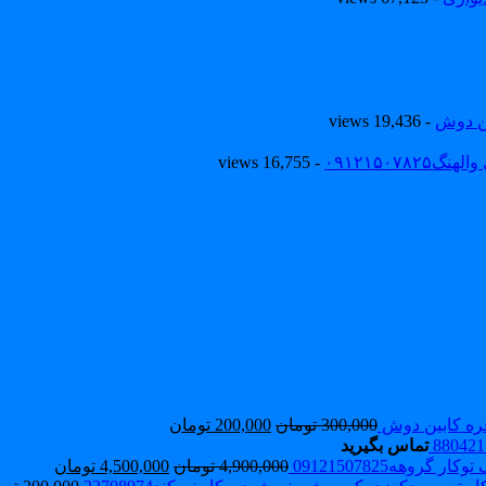
ین دوش
- 19,436 views
۰۹۱۲۱۵۰
- 16,755 views
ه کابین دوش
300,000
تومان
200,000
تومان
تماس بگیرید
 گروهه09121507825
4,900,000
تومان
4,500,000
تومان