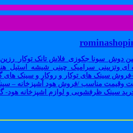
rominashopin
ن دوش_سونا جکوزی_فلاش تانک توکار_رزین پ
ی وتزیینی_سرامیک_چینی_شیشه_استیل_هنر
ش سینک های توکار و روکار و سینک های گرا
فیت وقیمت مناسب /فروش هود آشپزخانه – سین
ید سینک ظرفشویی و لوازم اشپزخانه هود- گاز 