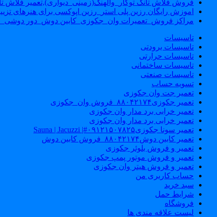
فروش فلاش تانک توکار_والهنگ(زمینی_دیواری),تعمیر فلاش تان
اموزش رایگان رزین پلی استر_رزین اپوکسی برای هنرهای تزیی
مراکز فروش_تعمیرات وان_جکوزی_کابین دوش_دور دوشی_ا
تاسیسات
تاسیسات برودتی
تاسیسات حرارتی
تاسیسات ساختمانی
تاسیسات صنعتی
تسویه حساب
تعمیر جت وان جکوزی
تعمیر جکوزی۸۸۰۴۲۱۷۴_فروش وان_جکوزی
تعمیر خرابی برد مدار وان جکوزی
تعمیر خرابی برد مدار وان جکوزی
تعمیر سونا جکوزی۰۹۱۲۱۵۰۷۸۲۵#| Sauna | Jacuzzi
تعمیر کابین دوش۸۸۰۴۲۱۷۴_فروش کابین دوش
تعمیر و فروش بلوئر جکوزی
تعمیر و فروش موتور پمپ جکوزی
تعمیر و فروش هیتر وان جکوزی
حساب کاربری من
سبد خرید
شرایط حمل
فروشگاه
لیست علاقه مندی ها