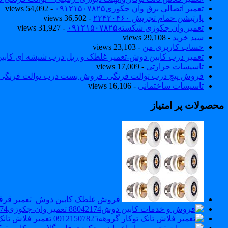
تعمیر اتصالی برق وان جکوزی۰۹۱۲۱۵۰۷۸۲۵
- 54,092 views
پارتیشن حمام تجریش ۲۲۴۲۰۴۶۰
- 36,502 views
تعمیر وان جکوزی شکسته۰۹۱۲۱۵۰۷۸۲۵
- 31,927 views
سبد خرید
- 29,108 views
حساب کاربری من
- 23,103 views
تعمیر درب کابین دوش-تعمیر غلطک و ریل درب شیشه ای کاب
تاسیسات حرارتی
- 17,009 views
فروش پیچ درب توالت فرنگی_فروش بست درب توالت فرنگی والهنگ۷۸۲۵
تاسیسات ساختمانی
- 16,106 views
محصولات پر امتیاز
فروش غلطک کابین دوش_تعمیر قرقر
تعمیر وان-جکوزی88042174
تعمیر فلاش تانک توکار