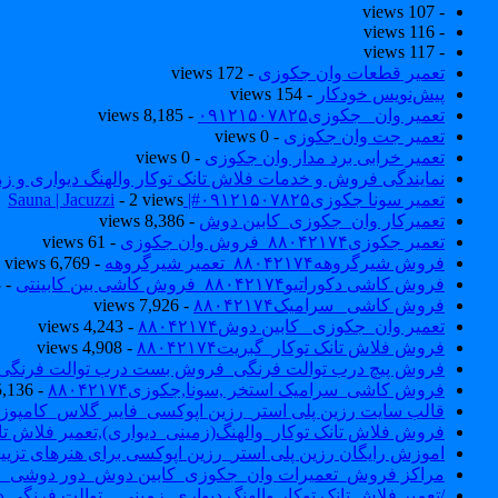
- 107 views
- 116 views
- 117 views
تعمیر قطعات وان جکوزی
- 172 views
پیش‌نویس خودکار
- 154 views
تعمیر وان _جکوزی۰۹۱۲۱۵۰۷۸۲۵
- 8,185 views
تعمیر جت وان جکوزی
- 0 views
تعمیر خرابی برد مدار وان جکوزی
- 0 views
نمایندگی فروش و خدمات فلاش تانک توکار والهنگ دیواری و زمینی ۴۶۰
تعمیر سونا جکوزی۰۹۱۲۱۵۰۷۸۲۵#| Sauna | Jacuzzi
- 2 views
تعمیرکار وان_جکوزی_کابین دوش
- 8,386 views
تعمیر جکوزی۸۸۰۴۲۱۷۴_فروش وان جکوزی
- 61 views
فروش شیرگروهه۸۸۰۴۲۱۷۴_تعمیر شیرگروهه
- 6,769 views
فروش کاشی دکوراتیو۸۸۰۴۲۱۷۴_فروش کاشی بین کابینتی
- 7,033 views
فروش کاشی _سرامیک۸۸۰۴۲۱۷۴
- 7,926 views
تعمیر وان_جکوزی_ کابین دوش۸۸۰۴۲۱۷۴
- 4,243 views
فروش فلاش تانک توکار_گبریت۸۸۰۴۲۱۷۴
- 4,908 views
فروش پیچ درب توالت فرنگی_فروش بست درب توالت فرنگی والهنگ۷۸۲۵
فروش کاشی_سرامیک استخر ,سونا,جکوزی۸۸۰۴۲۱۷۴
- 5,136 views
قالب سایت رزین پلی استر_رزین اپوکسی_فایبر گلاس_کامپوز
فروش فلاش تانک توکار_والهنگ(زمینی_دیواری),تعمیر فلاش تان
اموزش رایگان رزین پلی استر_رزین اپوکسی برای هنرهای تزیی
مراکز فروش_تعمیرات وان_جکوزی_کابین دوش_دور دوشی_ا
/تعمیر فلاش تانک توکار والهنگ دیواری_زمینی _ توالت فرنگی د