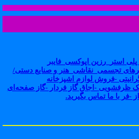
لی استر_رزین اپوکسی_فایبر
های تجسمی_نقاشی_هنر و صنایع دستی/
نیتی -فروش لوازم اشپزخانه
ک ظرفشویی -اجاق گاز فردار -گاز صفحه‌ای
-فر با ما تماس بگیرید.