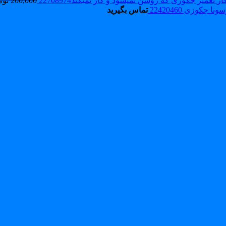
تعمیر جکوزی که روشن نمیشود و کار نمیکند22708974
200,000
توم
نا جکوزی 22420460
تماس بگیرید