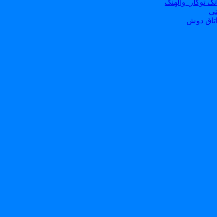
ک توکار_والهنگ
نی
تاق دوش