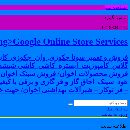
مشاهده منو
تماس بگیرید
02188042174
g>Google Online Store Services
فروش و تعمیر سونا جکوزی, وان_جکوزی_کابی
گلاس_کامپوزیت_ابستره_کاشی_کاشی شیشه ا
فروش محصولات اخوان/ فروش سینک اخوان-فرو
هود_سینک_اجاق گاز و فر گازی و برقی با کی
– فر توکار – شیرآلات بهداشتی اخوان/ جهت خر
سبد خرید
0
ورود به سایت
اطلاعیه سایت