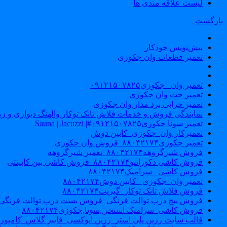
لیست علاقه مندی ها
بازگشت
پیش‌نویس خودکار
تعمیر قطعات وان جکوزی
تعمیر وان _جکوزی۰۹۱۲۱۵۰۷۸۲۵
تعمیر جت وان جکوزی
تعمیر خرابی برد مدار وان جکوزی
نمایندگی فروش و خدمات فلاش تانک توکار والهنگ دیواری و زمینی ۴۶۰
تعمیر سونا جکوزی۰۹۱۲۱۵۰۷۸۲۵#| Sauna | Jacuzzi
تعمیرکار وان_جکوزی_کابین دوش
تعمیر جکوزی۸۸۰۴۲۱۷۴_فروش وان جکوزی
فروش شیرگروهه۸۸۰۴۲۱۷۴_تعمیر شیرگروهه
فروش کاشی دکوراتیو۸۸۰۴۲۱۷۴_فروش کاشی بین کابینتی
فروش کاشی _سرامیک۸۸۰۴۲۱۷۴
تعمیر وان_جکوزی_ کابین دوش۸۸۰۴۲۱۷۴
فروش فلاش تانک توکار_گبریت۸۸۰۴۲۱۷۴
فروش پیچ درب توالت فرنگی_فروش بست درب توالت فرنگی والهنگ۷۸۲۵
فروش کاشی_سرامیک استخر ,سونا,جکوزی۸۸۰۴۲۱۷۴
قالب سایت رزین پلی استر_رزین اپوکسی_فایبر گلاس_کامپوز