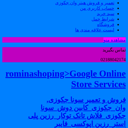
تعمیر و فروش هیتر وان جکوزی
حساب کاربری من
سبد خرید
شرایط حمل
فروشگاه
لیست علاقه مندی ها
شاهده منو
ماس بگیرید
0218804217
rominashoping>Google Onlin
Store Service
روش و تعمیر سونا جکوزی,
ان_جکوزی_کابین دوش_سونا
کوزی_فلاش تانک توکار_رزین پلی
ستر_رزین اپوکسی_فایبر