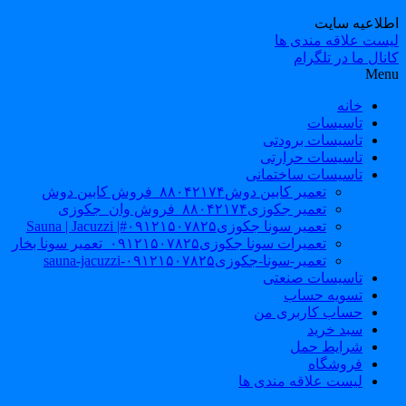
طلاعیه سایت
یست علاقه مندی ها
نال ما در تلگرام
Men
خانه
تاسیسات
تاسیسات برودتی
تاسیسات حرارتی
تاسیسات ساختمانی
تعمیر کابین دوش۸۸۰۴۲۱۷۴_فروش کابین دوش
تعمیر جکوزی۸۸۰۴۲۱۷۴_فروش وان_جکوزی
تعمیر سونا جکوزی۰۹۱۲۱۵۰۷۸۲۵#| Sauna | Jacuzzi
تعمیرات سونا جکوزی۰۹۱۲۱۵۰۷۸۲۵_تعمیر سونا بخار
تعمیر-سونا-جکوزی۰۹۱۲۱۵۰۷۸۲۵-sauna-jacuzzi
تاسیسات صنعتی
تسویه حساب
حساب کاربری من
سبد خرید
شرایط حمل
فروشگاه
لیست علاقه مندی ها