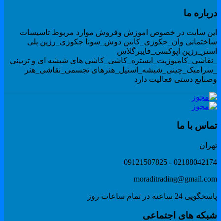
رباره ما
ین سایت در خصوص اموزش وفروش موارد مربوط تاسیسات
اختمانی وان_جکوزی_کابین دوش_سونا جکوزی_رزین پلی
ستر_رزین اپوکسی_فایبرگلاس
نقاشی_کامپوزیت_ابستره_کاشی_کاشی های شیشه ای و تزیینی
سرامیک_چینی_شیشه_استیل_هنرهای تجسمی_نقاشی_هنر
صنایع دستی فعالیت دارد
ماس با ما
هران
02188042174 - 091215078
moraditrading@gmail.co
گویی 24 ساعته در تمام ساعات روز
بکه های اجتماعی