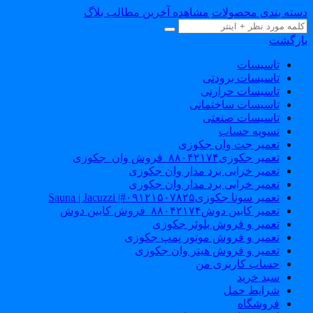
سته بندی محصولات
مشاهده آخرین مطالب بلاگ
ازگشت
تاسیسات
تاسیسات برودتی
تاسیسات حرارتی
تاسیسات ساختمانی
تاسیسات صنعتی
تسویه حساب
تعمیر جت وان جکوزی
تعمیر جکوزی۸۸۰۴۲۱۷۴_فروش وان_جکوزی
تعمیر خرابی برد مدار وان جکوزی
تعمیر خرابی برد مدار وان جکوزی
تعمیر سونا جکوزی۰۹۱۲۱۵۰۷۸۲۵#| Sauna | Jacuzzi
تعمیر کابین دوش۸۸۰۴۲۱۷۴_فروش کابین دوش
تعمیر و فروش بلوئر جکوزی
تعمیر و فروش موتور پمپ جکوزی
تعمیر و فروش هیتر وان جکوزی
حساب کاربری من
سبد خرید
شرایط حمل
فروشگاه