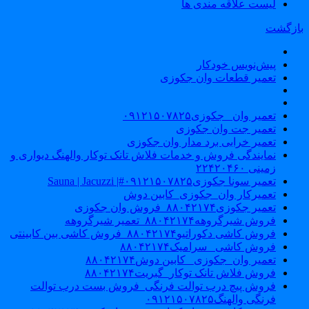
لیست علاقه مندی ها
ازگشت
پیش‌نویس خودکار
تعمیر قطعات وان جکوزی
تعمیر وان _جکوزی۰۹۱۲۱۵۰۷۸۲۵
تعمیر جت وان جکوزی
تعمیر خرابی برد مدار وان جکوزی
نمایندگی فروش و خدمات فلاش تانک توکار والهنگ دیواری و
زمینی ۲۲۴۲۰۴۶۰
تعمیر سونا جکوزی۰۹۱۲۱۵۰۷۸۲۵#| Sauna | Jacuzzi
تعمیرکار وان_جکوزی_کابین دوش
تعمیر جکوزی۸۸۰۴۲۱۷۴_فروش وان جکوزی
فروش شیرگروهه۸۸۰۴۲۱۷۴_تعمیر شیرگروهه
فروش کاشی دکوراتیو۸۸۰۴۲۱۷۴_فروش کاشی بین کابینتی
فروش کاشی _سرامیک۸۸۰۴۲۱۷۴
تعمیر وان_جکوزی_ کابین دوش۸۸۰۴۲۱۷۴
فروش فلاش تانک توکار_گبریت۸۸۰۴۲۱۷۴
فروش پیچ درب توالت فرنگی_فروش بست درب توالت
فرنگی والهنگ۰۹۱۲۱۵۰۷۸۲۵