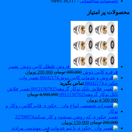
تاسیسات ساختمانی
- 16,117 views
حصولات پر امتیاز
فروش غلطک کابین دوش_تعمیر
قرقره کابین دوش
300,000
تومان
200,000
تومان
تعمیر وان-
جکوزی88042174
تماس بگیرید
تعمیر فلاش
تانک توکار گروهه09121507825
4,900,000
تومان
4,500,000
تومان
تعمیر جکوزی که روشن نمیشود و کار نمیکند22708974
200,000
تومان
150,000
تومان