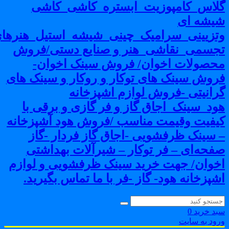
لاس_کامپوزیت_ابستره_کاشی_کاشی
یشه ای
تزیینی_سرامیک_چینی_شیشه_استیل_هنرهای
جسمی_نقاشی_هنر و صنایع دستی/فروش
حصولات اخوان/ فروش سینک اخوان-
روش سینک های توکار و روکار و سینک های
رانیتی -فروش لوازم اشپزخانه
ود_سینک_اجاق گاز و فر گازی و برقی با
یفیت وقیمت مناسب /فروش هود آشپزخانه
 سینک ظرفشویی -اجاق گاز فردار -گاز
فحه‌ای – فر توکار – شیرآلات بهداشتی
خوان/ جهت خرید سینک ظرفشویی و لوازم
شپزخانه هود- گاز -فر با ما تماس بگیرید.
بد خرید
0
رود به سایت