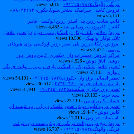
فرنگی والهنگ۰۹۱۲۱۵۰۷۸۲۵
- 5,016 views
فروش کاشی_سرامیک استخر ,سونا,جکوزی۸۸۰۴۲۱۷۴
-
5,151 views
قالب سایت رزین پلی استر_رزین اپوکسی_فایبر
گلاس_کامپوزیت رونمایی شد
- 4,462 views
فروش فلاش تانک توکار_والهنگ(زمینی_دیواری),تعمیر فلاش
تانک توکار_والهنگ
- 10,506 views
اموزش رایگان رزین پلی استر_رزین اپوکسی برای هنرهای
تزیینی
- 2,472 views
مراکز فروش_تعمیرات وان_جکوزی_کابین دوش_دور
دوشی_اتاق دوش
- 4,526 views
/تعمیر فلاش تانک توکار والهنگ دیواری_زمینی _ توالت فرنگی
دیواری
- 67,133 views
تعمیر اتصالی برق وان جکوزی۰۹۱۲۱۵۰۷۸۲۵
- 54,101 views
پارتیشن حمام تجریش ۲۲۴۲۰۴۶۰
- 36,517 views
تعمیر وان جکوزی شکسته۰۹۱۲۱۵۰۷۸۲۵
- 31,941 views
سبد خرید
- 29,133 views
حساب کاربری من
- 23,119 views
تعمیر درب کابین دوش-تعمیر غلطک و ریل درب شیشه ای
کابین دوش
- 19,447 views
تاسیسات حرارتی
- 17,019 views
فروش پیچ درب توالت فرنگی_فروش بست درب توالت
فرنگی والهنگ۰۹۱۲۱۵۰۷۸۲۵
- 16,787 views