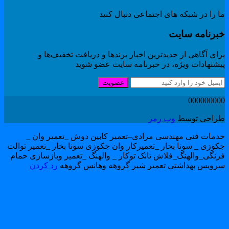
 را در شبکه های اجتماعی دنبال کنید
برنامه سایت
ای آگاهی از جدیدترین اخبار برندها و دریافت تخفیف‌ها و
یشنهادات ویژه، در خبرنامه سایت عضو شوید
عضویت
00000000
راحی توسط
وب رمز
دمات فنی مهندسی مرادی–تعمیر کابین دوش _تعمیر وان _
کوزی _ سونا بخار _تعمیرکار وان جکوزی سونا بخار _تعمیر توالت
رنگی_والهنگ_فلاش تانک توکار _ والهنگ _تعمیر وبازسازی حمام
رویس بهداشتی تعمیر شیر گروهه وهانس گروهه
رد کردن