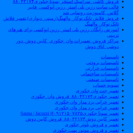
فروش کاشی_سرامیک استخر ,سونا,جکوزی۸۸۰۴۲۱۷۴
قالب سایت رزین پلی استر_رزین اپوکسی_فایبر
گلاس_کامپوزیت رونمایی شد
فروش فلاش تانک توکار_والهنگ(زمینی_دیواری),تعمیر فلاش
تانک توکار_والهنگ
اموزش رایگان رزین پلی استر_رزین اپوکسی برای هنرهای
تزیینی
مراکز فروش_تعمیرات وان_جکوزی_کابین دوش_دور
دوشی_اتاق دوش
تاسیسات
تاسیسات برودتی
تاسیسات حرارتی
تاسیسات ساختمانی
تاسیسات صنعتی
تسویه حساب
تعمیر جت وان جکوزی
تعمیر جکوزی۸۸۰۴۲۱۷۴_فروش وان_جکوزی
تعمیر خرابی برد مدار وان جکوزی
تعمیر خرابی برد مدار وان جکوزی
تعمیر سونا جکوزی۰۹۱۲۱۵۰۷۸۲۵#| Sauna | Jacuzzi
تعمیر کابین دوش۸۸۰۴۲۱۷۴_فروش کابین دوش
تعمیر و فروش بلوئر جکوزی
تعمیر و فروش موتور پمپ جکوزی