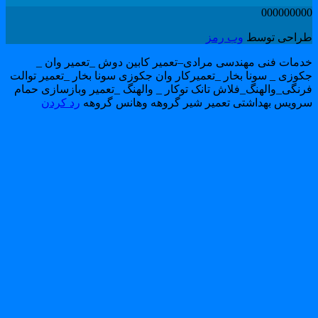
00000000
راحی توسط
وب رمز
دمات فنی مهندسی مرادی–تعمیر کابین دوش _تعمیر وان _
کوزی _ سونا بخار _تعمیرکار وان جکوزی سونا بخار _تعمیر توالت
رنگی_والهنگ_فلاش تانک توکار _ والهنگ _تعمیر وبازسازی حمام
رویس بهداشتی تعمیر شیر گروهه وهانس گروهه
رد کردن