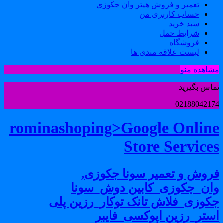
تعمیر و فروش هیتر وان جکوزی
حساب کاربری من
سبد خرید
شرایط حمل
فروشگاه
لیست علاقه مندی ها
شاهده منو
ماس بگیرید
0218804217
rominashoping>Google Onlin
Store Service
روش و تعمیر سونا جکوزی,
ان_جکوزی_کابین دوش_سونا
کوزی_فلاش تانک توکار_رزین پلی
ستر_رزین اپوکسی_فایبر