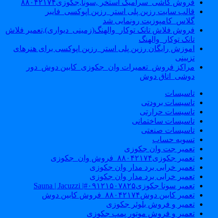
فروش کاشی_سرامیک استخر ,سونا,جکوزی۸۸۰۴۲۱۷۴
قالب سایت رزین پلی استر_رزین اپوکسی_فایبر
گلاس_کامپوزیت رونمایی شد
فروش فلاش تانک توکار_والهنگ(زمینی_دیواری),تعمیر فلاش
تانک توکار_والهنگ
اموزش رایگان رزین پلی استر_رزین اپوکسی برای هنرهای
تزیینی
مراکز فروش_تعمیرات وان_جکوزی_کابین دوش_دور
دوشی_اتاق دوش
تاسیسات
تاسیسات برودتی
تاسیسات حرارتی
تاسیسات ساختمانی
تاسیسات صنعتی
تسویه حساب
تعمیر جت وان جکوزی
تعمیر جکوزی۸۸۰۴۲۱۷۴_فروش وان_جکوزی
تعمیر خرابی برد مدار وان جکوزی
تعمیر خرابی برد مدار وان جکوزی
تعمیر سونا جکوزی۰۹۱۲۱۵۰۷۸۲۵#| Sauna | Jacuzzi
تعمیر کابین دوش۸۸۰۴۲۱۷۴_فروش کابین دوش
تعمیر و فروش بلوئر جکوزی
تعمیر و فروش موتور پمپ جکوزی