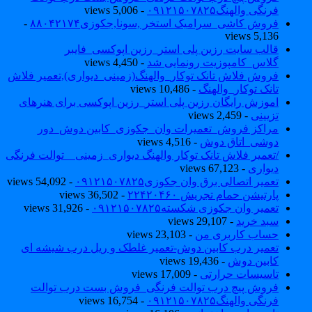
فرنگی والهنگ۰۹۱۲۱۵۰۷۸۲۵
- 5,006 views
فروش کاشی_سرامیک استخر ,سونا,جکوزی۸۸۰۴۲۱۷۴
-
5,136 views
قالب سایت رزین پلی استر_رزین اپوکسی_فایبر
گلاس_کامپوزیت رونمایی شد
- 4,450 views
فروش فلاش تانک توکار_والهنگ(زمینی_دیواری),تعمیر فلاش
تانک توکار_والهنگ
- 10,486 views
اموزش رایگان رزین پلی استر_رزین اپوکسی برای هنرهای
تزیینی
- 2,459 views
مراکز فروش_تعمیرات وان_جکوزی_کابین دوش_دور
دوشی_اتاق دوش
- 4,516 views
/تعمیر فلاش تانک توکار والهنگ دیواری_زمینی _ توالت فرنگی
دیواری
- 67,123 views
تعمیر اتصالی برق وان جکوزی۰۹۱۲۱۵۰۷۸۲۵
- 54,092 views
پارتیشن حمام تجریش ۲۲۴۲۰۴۶۰
- 36,502 views
تعمیر وان جکوزی شکسته۰۹۱۲۱۵۰۷۸۲۵
- 31,926 views
سبد خرید
- 29,107 views
حساب کاربری من
- 23,103 views
تعمیر درب کابین دوش-تعمیر غلطک و ریل درب شیشه ای
کابین دوش
- 19,436 views
تاسیسات حرارتی
- 17,009 views
فروش پیچ درب توالت فرنگی_فروش بست درب توالت
فرنگی والهنگ۰۹۱۲۱۵۰۷۸۲۵
- 16,754 views