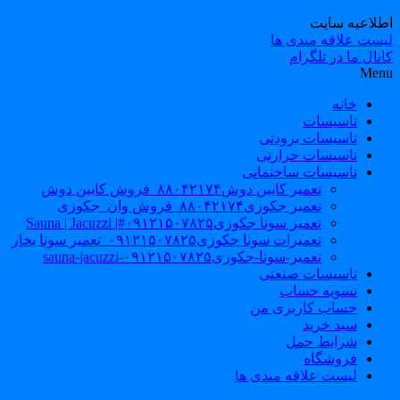
طلاعیه سایت
یست علاقه مندی ها
نال ما در تلگرام
Men
خانه
تاسیسات
تاسیسات برودتی
تاسیسات حرارتی
تاسیسات ساختمانی
تعمیر کابین دوش۸۸۰۴۲۱۷۴_فروش کابین دوش
تعمیر جکوزی۸۸۰۴۲۱۷۴_فروش وان_جکوزی
تعمیر سونا جکوزی۰۹۱۲۱۵۰۷۸۲۵#| Sauna | Jacuzzi
تعمیرات سونا جکوزی۰۹۱۲۱۵۰۷۸۲۵_تعمیر سونا بخار
تعمیر-سونا-جکوزی۰۹۱۲۱۵۰۷۸۲۵-sauna-jacuzzi
تاسیسات صنعتی
تسویه حساب
حساب کاربری من
سبد خرید
شرایط حمل
فروشگاه
لیست علاقه مندی ها