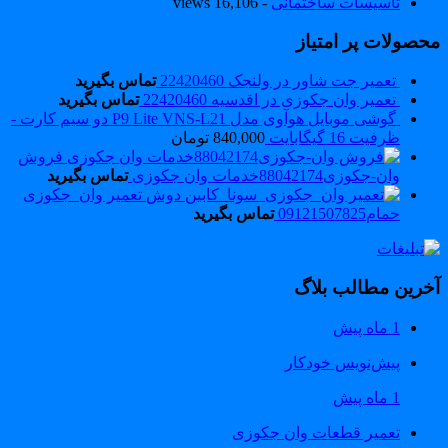
تاسیسات ساختمانی
- 16,106 views
حصولات پر امتیاز
تعمیر جت شاور در ولنجک 22420460
تماس بگیرید
تعمیر وان جکوزی در اقدسیه 22420460
تماس بگیرید
گوشی موبایل هوآوی مدل P9 Lite VNS-L21 دو سیم کارت -
ظرفیت 16 گیگابایت
840,000
تومان
فروش
وان-جکوزی88042174خدمات وان جکوزی
تماس بگیرید
تعمیر وان_جکوزی
حمام09121507825
تماس بگیرید
خرین مطالب بلاگ
1 ماه پیش
پیش‌نویس خودکار
1 ماه پیش
تعمیر قطعات وان جکوزی