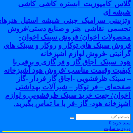
لاس_کامپوزیت_ابستره_کاشی_کاشی
یشه ای
تزیینی_سرامیک_چینی_شیشه_استیل_هنرهای
جسمی_نقاشی_هنر و صنایع دستی/فروش
حصولات اخوان/ فروش سینک اخوان-
روش سینک های توکار و روکار و سینک های
رانیتی -فروش لوازم اشپزخانه
ود_سینک_اجاق گاز و فر گازی و برقی با
یفیت وقیمت مناسب /فروش هود آشپزخانه
 سینک ظرفشویی -اجاق گاز فردار -گاز
فحه‌ای – فر توکار – شیرآلات بهداشتی
خوان/ جهت خرید سینک ظرفشویی و لوازم
شپزخانه هود- گاز -فر با ما تماس بگیرید.
بد خرید
0
رود به سایت