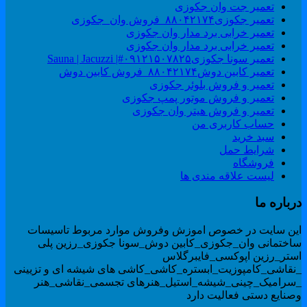
تعمیر جت وان جکوزی
تعمیر جکوزی۸۸۰۴۲۱۷۴_فروش وان_جکوزی
تعمیر خرابی برد مدار وان جکوزی
تعمیر خرابی برد مدار وان جکوزی
تعمیر سونا جکوزی۰۹۱۲۱۵۰۷۸۲۵#| Sauna | Jacuzzi
تعمیر کابین دوش۸۸۰۴۲۱۷۴_فروش کابین دوش
تعمیر و فروش بلوئر جکوزی
تعمیر و فروش موتور پمپ جکوزی
تعمیر و فروش هیتر وان جکوزی
حساب کاربری من
سبد خرید
شرایط حمل
فروشگاه
لیست علاقه مندی ها
رباره ما
ین سایت در خصوص اموزش وفروش موارد مربوط تاسیسات
اختمانی وان_جکوزی_کابین دوش_سونا جکوزی_رزین پلی
ستر_رزین اپوکسی_فایبرگلاس
نقاشی_کامپوزیت_ابستره_کاشی_کاشی های شیشه ای و تزیینی
سرامیک_چینی_شیشه_استیل_هنرهای تجسمی_نقاشی_هنر
صنایع دستی فعالیت دارد