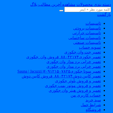
سته بندی محصولات
مشاهده آخرین مطالب بلاگ
ازگشت
تاسیسات
تاسیسات برودتی
تاسیسات حرارتی
تاسیسات ساختمانی
تاسیسات صنعتی
تسویه حساب
تعمیر جت وان جکوزی
تعمیر جکوزی۸۸۰۴۲۱۷۴_فروش وان_جکوزی
تعمیر خرابی برد مدار وان جکوزی
تعمیر خرابی برد مدار وان جکوزی
تعمیر سونا جکوزی۰۹۱۲۱۵۰۷۸۲۵#| Sauna | Jacuzzi
تعمیر کابین دوش۸۸۰۴۲۱۷۴_فروش کابین دوش
تعمیر و فروش بلوئر جکوزی
تعمیر و فروش موتور پمپ جکوزی
تعمیر و فروش هیتر وان جکوزی
حساب کاربری من
سبد خرید
شرایط حمل
فروشگاه