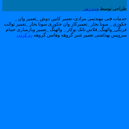
راحی توسط
وب رمز
دمات فنی مهندسی مرادی–تعمیر کابین دوش _تعمیر وان _
کوزی _ سونا بخار _تعمیرکار وان جکوزی سونا بخار _تعمیر توالت
رنگی_والهنگ_فلاش تانک توکار _ والهنگ _تعمیر وبازسازی حمام
رویس بهداشتی تعمیر شیر گروهه وهانس گروهه
رد کردن