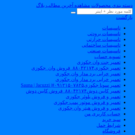
سته بندی محصولات
مشاهده آخرین مطالب بلاگ
ازگشت
تاسیسات
تاسیسات برودتی
تاسیسات حرارتی
تاسیسات ساختمانی
تاسیسات صنعتی
تسویه حساب
تعمیر جت وان جکوزی
تعمیر جکوزی۸۸۰۴۲۱۷۴_فروش وان_جکوزی
تعمیر خرابی برد مدار وان جکوزی
تعمیر خرابی برد مدار وان جکوزی
تعمیر سونا جکوزی۰۹۱۲۱۵۰۷۸۲۵#| Sauna | Jacuzzi
تعمیر کابین دوش۸۸۰۴۲۱۷۴_فروش کابین دوش
تعمیر و فروش بلوئر جکوزی
تعمیر و فروش موتور پمپ جکوزی
تعمیر و فروش هیتر وان جکوزی
حساب کاربری من
سبد خرید
شرایط حمل
فروشگاه