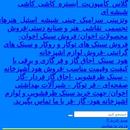
لاس_کامپوزیت_ابستره_کاشی_کاشی
یشه ای
تزیینی_سرامیک_چینی_شیشه_استیل_هنرهای
جسمی_نقاشی_هنر و صنایع دستی/فروش
حصولات اخوان/ فروش سینک اخوان-
روش سینک های توکار و روکار و سینک های
رانیتی -فروش لوازم اشپزخانه
ود_سینک_اجاق گاز و فر گازی و برقی با
یفیت وقیمت مناسب /فروش هود آشپزخانه
 سینک ظرفشویی -اجاق گاز فردار -گاز
فحه‌ای – فر توکار – شیرآلات بهداشتی
خوان/ جهت خرید سینک ظرفشویی و لوازم
شپزخانه هود- گاز -فر با ما تماس بگیرید.
بد خرید
0
رود به سایت