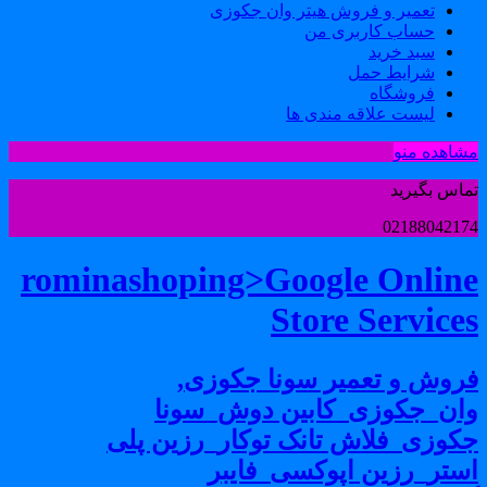
تعمیر و فروش هیتر وان جکوزی
حساب کاربری من
سبد خرید
شرایط حمل
فروشگاه
لیست علاقه مندی ها
شاهده منو
ماس بگیرید
0218804217
rominashoping>Google Onlin
Store Service
روش و تعمیر سونا جکوزی,
ان_جکوزی_کابین دوش_سونا
کوزی_فلاش تانک توکار_رزین پلی
ستر_رزین اپوکسی_فایبر