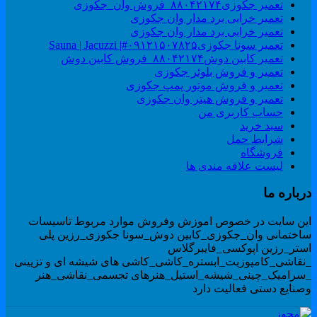
تعمیر جکوزی۸۸۰۴۲۱۷۴_فروش وان_جکوزی
تعمیر خرابی برد مدار وان جکوزی
تعمیر خرابی برد مدار وان جکوزی
تعمیر سونا جکوزی۰۹۱۲۱۵۰۷۸۲۵#| Sauna | Jacuzzi
تعمیر کابین دوش۸۸۰۴۲۱۷۴_فروش کابین دوش
تعمیر و فروش بلوئر جکوزی
تعمیر و فروش موتور پمپ جکوزی
تعمیر و فروش هیتر وان جکوزی
حساب کاربری من
سبد خرید
شرایط حمل
فروشگاه
لیست علاقه مندی ها
رباره ما
ین سایت در خصوص اموزش وفروش موارد مربوط تاسیسات
اختمانی وان_جکوزی_کابین دوش_سونا جکوزی_رزین پلی
ستر_رزین اپوکسی_فایبرگلاس
نقاشی_کامپوزیت_ابستره_کاشی_کاشی های شیشه ای و تزیینی
سرامیک_چینی_شیشه_استیل_هنرهای تجسمی_نقاشی_هنر
صنایع دستی فعالیت دارد