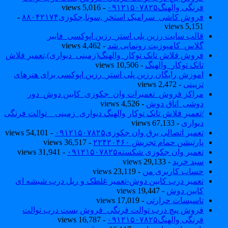
فرنگی والهنگ۰۹۱۲۱۵۰۷۸۲۵
- 5,016 views
فروش کاشی_سرامیک استخر ,سونا,جکوزی۸۸۰۴۲۱۷۴
-
5,151 views
قالب سایت رزین پلی استر_رزین اپوکسی_فایبر
گلاس_کامپوزیت رونمایی شد
- 4,462 views
فروش فلاش تانک توکار_والهنگ(زمینی_دیواری),تعمیر فلاش
تانک توکار_والهنگ
- 10,506 views
اموزش رایگان رزین پلی استر_رزین اپوکسی برای هنرهای
تزیینی
- 2,472 views
مراکز فروش_تعمیرات وان_جکوزی_کابین دوش_دور
دوشی_اتاق دوش
- 4,526 views
/تعمیر فلاش تانک توکار والهنگ دیواری_زمینی _ توالت فرنگی
دیواری
- 67,133 views
تعمیر اتصالی برق وان جکوزی۰۹۱۲۱۵۰۷۸۲۵
- 54,101 views
پارتیشن حمام تجریش ۲۲۴۲۰۴۶۰
- 36,517 views
تعمیر وان جکوزی شکسته۰۹۱۲۱۵۰۷۸۲۵
- 31,941 views
سبد خرید
- 29,133 views
حساب کاربری من
- 23,119 views
تعمیر درب کابین دوش-تعمیر غلطک و ریل درب شیشه ای
کابین دوش
- 19,447 views
تاسیسات حرارتی
- 17,019 views
فروش پیچ درب توالت فرنگی_فروش بست درب توالت
فرنگی والهنگ۰۹۱۲۱۵۰۷۸۲۵
- 16,787 views