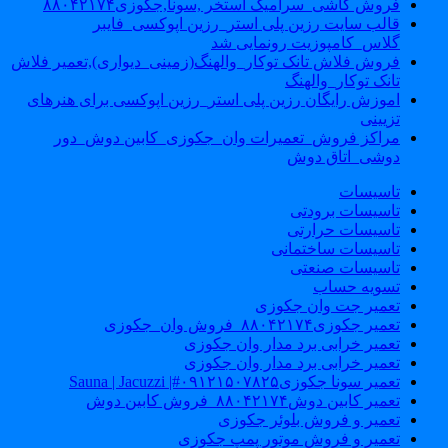
فروش کاشی_سرامیک استخر ,سونا,جکوزی۸۸۰۴۲۱۷۴
قالب سایت رزین پلی استر_رزین اپوکسی_فایبر
گلاس_کامپوزیت رونمایی شد
فروش فلاش تانک توکار_والهنگ(زمینی_دیواری),تعمیر فلاش
تانک توکار_والهنگ
اموزش رایگان رزین پلی استر_رزین اپوکسی برای هنرهای
تزیینی
مراکز فروش_تعمیرات وان_جکوزی_کابین دوش_دور
دوشی_اتاق دوش
تاسیسات
تاسیسات برودتی
تاسیسات حرارتی
تاسیسات ساختمانی
تاسیسات صنعتی
تسویه حساب
تعمیر جت وان جکوزی
تعمیر جکوزی۸۸۰۴۲۱۷۴_فروش وان_جکوزی
تعمیر خرابی برد مدار وان جکوزی
تعمیر خرابی برد مدار وان جکوزی
تعمیر سونا جکوزی۰۹۱۲۱۵۰۷۸۲۵#| Sauna | Jacuzzi
تعمیر کابین دوش۸۸۰۴۲۱۷۴_فروش کابین دوش
تعمیر و فروش بلوئر جکوزی
تعمیر و فروش موتور پمپ جکوزی