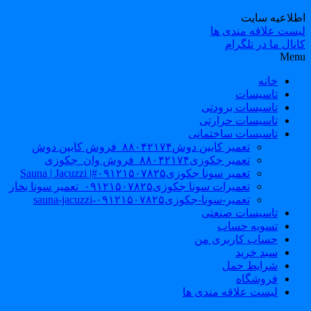
طلاعیه سایت
یست علاقه مندی ها
نال ما در تلگرام
Men
خانه
تاسیسات
تاسیسات برودتی
تاسیسات حرارتی
تاسیسات ساختمانی
تعمیر کابین دوش۸۸۰۴۲۱۷۴_فروش کابین دوش
تعمیر جکوزی۸۸۰۴۲۱۷۴_فروش وان_جکوزی
تعمیر سونا جکوزی۰۹۱۲۱۵۰۷۸۲۵#| Sauna | Jacuzzi
تعمیرات سونا جکوزی۰۹۱۲۱۵۰۷۸۲۵_تعمیر سونا بخار
تعمیر-سونا-جکوزی۰۹۱۲۱۵۰۷۸۲۵-sauna-jacuzzi
تاسیسات صنعتی
تسویه حساب
حساب کاربری من
سبد خرید
شرایط حمل
فروشگاه
لیست علاقه مندی ها