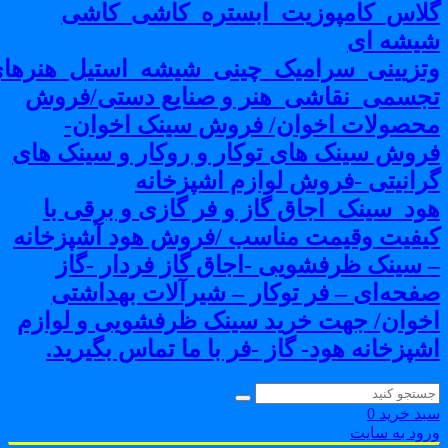
لاس_کامپوزیت_ابستره_کاشی_کاشی
یشه ای
تزیینی_سرامیک_چینی_شیشه_استیل_هنرهای
جسمی_نقاشی_هنر و صنایع دستی/فروش
حصولات اخوان/ فروش سینک اخوان-
روش سینک های توکار و روکار و سینک های
رانیتی -فروش لوازم اشپزخانه
ود_سینک_اجاق گاز و فر گازی و برقی با
یفیت وقیمت مناسب /فروش هود آشپزخانه
 سینک ظرفشویی -اجاق گاز فردار -گاز
فحه‌ای – فر توکار – شیرآلات بهداشتی
خوان/ جهت خرید سینک ظرفشویی و لوازم
شپزخانه هود- گاز -فر با ما تماس بگیرید.
بد خرید
0
رود به سایت