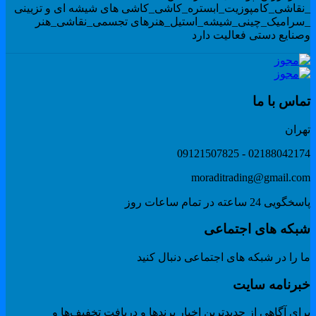
نقاشی_کامپوزیت_ابستره_کاشی_کاشی های شیشه ای و تزیینی
سرامیک_چینی_شیشه_استیل_هنرهای تجسمی_نقاشی_هنر
صنایع دستی فعالیت دارد
ماس با ما
هران
02188042174 - 091215078
moraditrading@gmail.co
گویی 24 ساعته در تمام ساعات روز
بکه های اجتماعی
 را در شبکه های اجتماعی دنبال کنید
برنامه سایت
ای آگاهی از جدیدترین اخبار برندها و دریافت تخفیف‌ها و