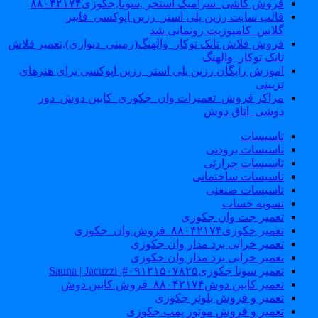
فروش کاشی_سرامیک استخر ,سونا,جکوزی۸۸۰۴۲۱۷۴
قالب سایت رزین پلی استر_رزین اپوکسی_فایبر
گلاس_کامپوزیت رونمایی شد
فروش فلاش تانک توکار_والهنگ(زمینی_دیواری),تعمیر فلاش
تانک توکار_والهنگ
اموزش رایگان رزین پلی استر_رزین اپوکسی برای هنرهای
تزیینی
مراکز فروش_تعمیرات وان_جکوزی_کابین دوش_دور
دوشی_اتاق دوش
تاسیسات
تاسیسات برودتی
تاسیسات حرارتی
تاسیسات ساختمانی
تاسیسات صنعتی
تسویه حساب
تعمیر جت وان جکوزی
تعمیر جکوزی۸۸۰۴۲۱۷۴_فروش وان_جکوزی
تعمیر خرابی برد مدار وان جکوزی
تعمیر خرابی برد مدار وان جکوزی
تعمیر سونا جکوزی۰۹۱۲۱۵۰۷۸۲۵#| Sauna | Jacuzzi
تعمیر کابین دوش۸۸۰۴۲۱۷۴_فروش کابین دوش
تعمیر و فروش بلوئر جکوزی
تعمیر و فروش موتور پمپ جکوزی