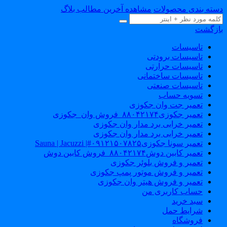
سته بندی محصولات
مشاهده آخرین مطالب بلاگ
ازگشت
تاسیسات
تاسیسات برودتی
تاسیسات حرارتی
تاسیسات ساختمانی
تاسیسات صنعتی
تسویه حساب
تعمیر جت وان جکوزی
تعمیر جکوزی۸۸۰۴۲۱۷۴_فروش وان_جکوزی
تعمیر خرابی برد مدار وان جکوزی
تعمیر خرابی برد مدار وان جکوزی
تعمیر سونا جکوزی۰۹۱۲۱۵۰۷۸۲۵#| Sauna | Jacuzzi
تعمیر کابین دوش۸۸۰۴۲۱۷۴_فروش کابین دوش
تعمیر و فروش بلوئر جکوزی
تعمیر و فروش موتور پمپ جکوزی
تعمیر و فروش هیتر وان جکوزی
حساب کاربری من
سبد خرید
شرایط حمل
فروشگاه