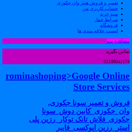
تعمیر و فروش هیتر وان جکوزی
حساب کاربری من
سبد خرید
شرایط حمل
فروشگاه
لیست علاقه مندی ها
شاهده منو
ماس بگیرید
0218804217
rominashoping>Google Onlin
Store Service
روش و تعمیر سونا جکوزی,
ان_جکوزی_کابین دوش_سونا
کوزی_فلاش تانک توکار_رزین پلی
ستر_رزین اپوکسی_فایبر