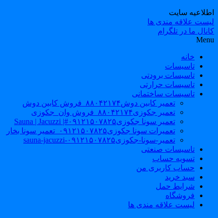
طلاعیه سایت
یست علاقه مندی ها
نال ما در تلگرام
Men
خانه
تاسیسات
تاسیسات برودتی
تاسیسات حرارتی
تاسیسات ساختمانی
تعمیر کابین دوش۸۸۰۴۲۱۷۴_فروش کابین دوش
تعمیر جکوزی۸۸۰۴۲۱۷۴_فروش وان_جکوزی
تعمیر سونا جکوزی۰۹۱۲۱۵۰۷۸۲۵#| Sauna | Jacuzzi
تعمیرات سونا جکوزی۰۹۱۲۱۵۰۷۸۲۵_تعمیر سونا بخار
تعمیر-سونا-جکوزی۰۹۱۲۱۵۰۷۸۲۵-sauna-jacuzzi
تاسیسات صنعتی
تسویه حساب
حساب کاربری من
سبد خرید
شرایط حمل
فروشگاه
لیست علاقه مندی ها