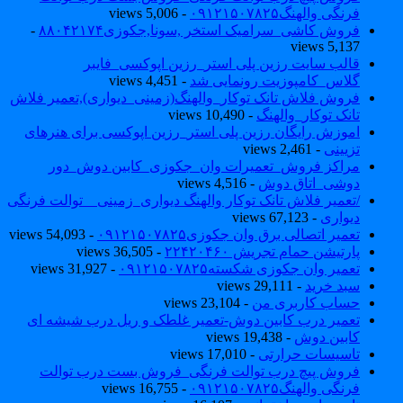
فرنگی والهنگ۰۹۱۲۱۵۰۷۸۲۵
- 5,006 views
فروش کاشی_سرامیک استخر ,سونا,جکوزی۸۸۰۴۲۱۷۴
-
5,137 views
قالب سایت رزین پلی استر_رزین اپوکسی_فایبر
گلاس_کامپوزیت رونمایی شد
- 4,451 views
فروش فلاش تانک توکار_والهنگ(زمینی_دیواری),تعمیر فلاش
تانک توکار_والهنگ
- 10,490 views
اموزش رایگان رزین پلی استر_رزین اپوکسی برای هنرهای
تزیینی
- 2,461 views
مراکز فروش_تعمیرات وان_جکوزی_کابین دوش_دور
دوشی_اتاق دوش
- 4,516 views
/تعمیر فلاش تانک توکار والهنگ دیواری_زمینی _ توالت فرنگی
دیواری
- 67,123 views
تعمیر اتصالی برق وان جکوزی۰۹۱۲۱۵۰۷۸۲۵
- 54,093 views
پارتیشن حمام تجریش ۲۲۴۲۰۴۶۰
- 36,505 views
تعمیر وان جکوزی شکسته۰۹۱۲۱۵۰۷۸۲۵
- 31,927 views
سبد خرید
- 29,111 views
حساب کاربری من
- 23,104 views
تعمیر درب کابین دوش-تعمیر غلطک و ریل درب شیشه ای
کابین دوش
- 19,438 views
تاسیسات حرارتی
- 17,010 views
فروش پیچ درب توالت فرنگی_فروش بست درب توالت
فرنگی والهنگ۰۹۱۲۱۵۰۷۸۲۵
- 16,755 views