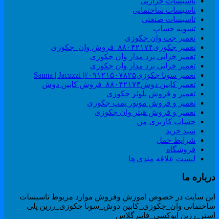
تاسیسات حرارتی
تاسیسات ساختمانی
تاسیسات صنعتی
تسویه حساب
تعمیر جت وان جکوزی
تعمیر جکوزی۸۸۰۴۲۱۷۴_فروش وان_جکوزی
تعمیر خرابی برد مدار وان جکوزی
تعمیر خرابی برد مدار وان جکوزی
تعمیر سونا جکوزی۰۹۱۲۱۵۰۷۸۲۵#| Sauna | Jacuzzi
تعمیر کابین دوش۸۸۰۴۲۱۷۴_فروش کابین دوش
تعمیر و فروش بلوئر جکوزی
تعمیر و فروش موتور پمپ جکوزی
تعمیر و فروش هیتر وان جکوزی
حساب کاربری من
سبد خرید
شرایط حمل
فروشگاه
لیست علاقه مندی ها
رباره ما
ین سایت در خصوص اموزش وفروش موارد مربوط تاسیسات
اختمانی وان_جکوزی_کابین دوش_سونا جکوزی_رزین پلی
ستر_رزین اپوکسی_فایبرگلاس