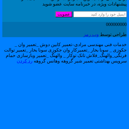
یشنهادات ویژه، در خبرنامه سایت عضو شوید
عضویت
00000000
راحی توسط
وب رمز
دمات فنی مهندسی مرادی–تعمیر کابین دوش _تعمیر وان _
کوزی _ سونا بخار _تعمیرکار وان جکوزی سونا بخار _تعمیر توالت
رنگی_والهنگ_فلاش تانک توکار _ والهنگ _تعمیر وبازسازی حمام
رویس بهداشتی تعمیر شیر گروهه وهانس گروهه
رد کردن