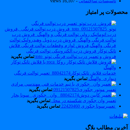
تاسیسات ساختمانی
- 16,107 views
حصولات پر امتیاز
فروش و تعمیر درب توالت فرنگی توتو_toto
تماس بگیرید
خدمات فلاش تانک توکار88042174_تعمیر توالت فرنگی
دیواری_والهنگ
تماس بگیرید
تعمیر موتور جکوزی09121507825
تماس بگیرید
تعمیر وان جکوزی شکسته در محل
تماس بگیرید
تعمیرسونا جکوزی 22420460
تماس بگیرید
خرین مطالب بلاگ