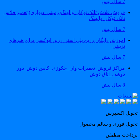
7 سال پیش
فروش فلاش تانک توکار_والهنگ(زمینی_دیواری),تعمیر فلاش
تانک توکار_والهنگ
7 سال پیش
اموزش رایگان رزین پلی استر_رزین اپوکسی برای هنرهای
تزیینی
7 سال پیش
مراکز فروش_تعمیرات وان_جکوزی_کابین دوش_دور
دوشی_اتاق دوش
8 سال پیش
حویل اکسپرس
حویل فوری و سالم محصول
رداخت مطمئن