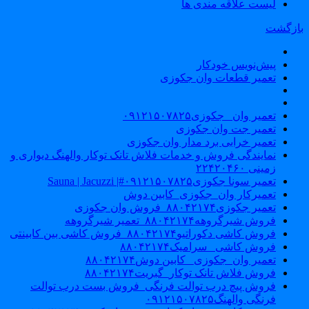
لیست علاقه مندی ها
ازگشت
پیش‌نویس خودکار
تعمیر قطعات وان جکوزی
تعمیر وان _جکوزی۰۹۱۲۱۵۰۷۸۲۵
تعمیر جت وان جکوزی
تعمیر خرابی برد مدار وان جکوزی
نمایندگی فروش و خدمات فلاش تانک توکار والهنگ دیواری و
زمینی ۲۲۴۲۰۴۶۰
تعمیر سونا جکوزی۰۹۱۲۱۵۰۷۸۲۵#| Sauna | Jacuzzi
تعمیرکار وان_جکوزی_کابین دوش
تعمیر جکوزی۸۸۰۴۲۱۷۴_فروش وان جکوزی
فروش شیرگروهه۸۸۰۴۲۱۷۴_تعمیر شیرگروهه
فروش کاشی دکوراتیو۸۸۰۴۲۱۷۴_فروش کاشی بین کابینتی
فروش کاشی _سرامیک۸۸۰۴۲۱۷۴
تعمیر وان_جکوزی_ کابین دوش۸۸۰۴۲۱۷۴
فروش فلاش تانک توکار_گبریت۸۸۰۴۲۱۷۴
فروش پیچ درب توالت فرنگی_فروش بست درب توالت
فرنگی والهنگ۰۹۱۲۱۵۰۷۸۲۵