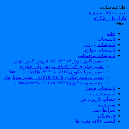
طلاعیه سایت
یست علاقه مندی ها
نال ما در تلگرام
Men
خانه
تاسیسات
تاسیسات برودتی
تاسیسات حرارتی
تاسیسات ساختمانی
تعمیر کابین دوش۸۸۰۴۲۱۷۴_فروش کابین دوش
تعمیر جکوزی۸۸۰۴۲۱۷۴_فروش وان_جکوزی
تعمیر سونا جکوزی۰۹۱۲۱۵۰۷۸۲۵#| Sauna | Jacuzzi
تعمیرات سونا جکوزی۰۹۱۲۱۵۰۷۸۲۵_تعمیر سونا بخار
تعمیر-سونا-جکوزی۰۹۱۲۱۵۰۷۸۲۵-sauna-jacuzzi
تاسیسات صنعتی
تسویه حساب
حساب کاربری من
سبد خرید
شرایط حمل
فروشگاه
لیست علاقه مندی ها