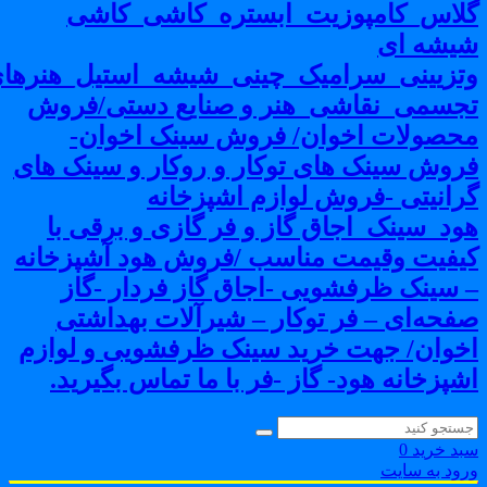
لاس_کامپوزیت_ابستره_کاشی_کاشی
یشه ای
تزیینی_سرامیک_چینی_شیشه_استیل_هنرهای
جسمی_نقاشی_هنر و صنایع دستی/فروش
حصولات اخوان/ فروش سینک اخوان-
روش سینک های توکار و روکار و سینک های
رانیتی -فروش لوازم اشپزخانه
ود_سینک_اجاق گاز و فر گازی و برقی با
یفیت وقیمت مناسب /فروش هود آشپزخانه
 سینک ظرفشویی -اجاق گاز فردار -گاز
فحه‌ای – فر توکار – شیرآلات بهداشتی
خوان/ جهت خرید سینک ظرفشویی و لوازم
شپزخانه هود- گاز -فر با ما تماس بگیرید.
بد خرید
0
رود به سایت