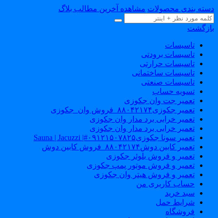
سته بندی محصولات
مشاهده آخرین مطالب بلاگ
ازگشت
تاسیسات
تاسیسات برودتی
تاسیسات حرارتی
تاسیسات ساختمانی
تاسیسات صنعتی
تسویه حساب
تعمیر جت وان جکوزی
تعمیر جکوزی۸۸۰۴۲۱۷۴_فروش وان_جکوزی
تعمیر خرابی برد مدار وان جکوزی
تعمیر خرابی برد مدار وان جکوزی
تعمیر سونا جکوزی۰۹۱۲۱۵۰۷۸۲۵#| Sauna | Jacuzzi
تعمیر کابین دوش۸۸۰۴۲۱۷۴_فروش کابین دوش
تعمیر و فروش بلوئر جکوزی
تعمیر و فروش موتور پمپ جکوزی
تعمیر و فروش هیتر وان جکوزی
حساب کاربری من
سبد خرید
شرایط حمل
فروشگاه