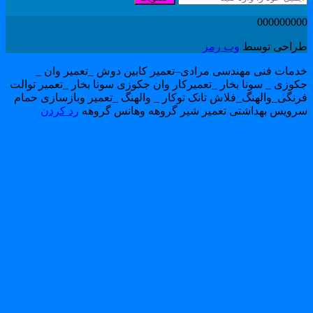
00000000
راحی توسط
وب رمز
دمات فنی مهندسی مرادی–تعمیر کابین دوش _تعمیر وان _
کوزی _ سونا بخار _تعمیرکار وان جکوزی سونا بخار _تعمیر توالت
رنگی_والهنگ_فلاش تانک توکار _ والهنگ _تعمیر وبازسازی حمام
رویس بهداشتی تعمیر شیر گروهه وهانس گروهه
رد کردن