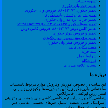
تسویه حساب
تعمیر جت وان جکوزی
تعمیر جکوزی۸۸۰۴۲۱۷۴_فروش وان_جکوزی
تعمیر خرابی برد مدار وان جکوزی
تعمیر خرابی برد مدار وان جکوزی
تعمیر سونا جکوزی۰۹۱۲۱۵۰۷۸۲۵#| Sauna | Jacuzzi
تعمیر کابین دوش۸۸۰۴۲۱۷۴_فروش کابین دوش
تعمیر و فروش بلوئر جکوزی
تعمیر و فروش موتور پمپ جکوزی
تعمیر و فروش هیتر وان جکوزی
حساب کاربری من
سبد خرید
شرایط حمل
فروشگاه
لیست علاقه مندی ها
رباره ما
ین سایت در خصوص اموزش وفروش موارد مربوط تاسیسات
اختمانی وان_جکوزی_کابین دوش_سونا جکوزی_رزین پلی
ستر_رزین اپوکسی_فایبرگلاس
نقاشی_کامپوزیت_ابستره_کاشی_کاشی های شیشه ای و تزیینی
سرامیک_چینی_شیشه_استیل_هنرهای تجسمی_نقاشی_هنر
صنایع دستی فعالیت دارد