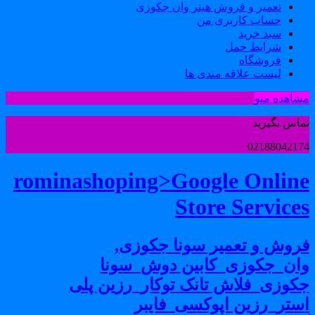
تعمیر و فروش هیتر وان جکوزی
حساب کاربری من
سبد خرید
شرایط حمل
فروشگاه
لیست علاقه مندی ها
شاهده منو
ماس بگیرید
0218804217
rominashoping>Google Onlin
Store Service
روش و تعمیر سونا جکوزی,
ان_جکوزی_کابین دوش_سونا
کوزی_فلاش تانک توکار_رزین پلی
ستر_رزین اپوکسی_فایبر