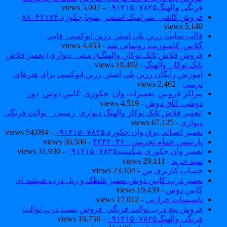
فرنگی والهنگ۰۹۱۲۱۵۰۷۸۲۵
- 5,007 views
فروش کاشی_سرامیک استخر ,سونا,جکوزی۸۸۰۴۲۱۷۴
-
5,140 views
قالب سایت رزین پلی استر_رزین اپوکسی_فایبر
گلاس_کامپوزیت رونمایی شد
- 4,453 views
فروش فلاش تانک توکار_والهنگ(زمینی_دیواری),تعمیر فلاش
تانک توکار_والهنگ
- 10,492 views
اموزش رایگان رزین پلی استر_رزین اپوکسی برای هنرهای
تزیینی
- 2,462 views
مراکز فروش_تعمیرات وان_جکوزی_کابین دوش_دور
دوشی_اتاق دوش
- 4,519 views
/تعمیر فلاش تانک توکار والهنگ دیواری_زمینی _ توالت فرنگی
دیواری
- 67,125 views
تعمیر اتصالی برق وان جکوزی۰۹۱۲۱۵۰۷۸۲۵
- 54,094 views
پارتیشن حمام تجریش ۲۲۴۲۰۴۶۰
- 36,506 views
تعمیر وان جکوزی شکسته۰۹۱۲۱۵۰۷۸۲۵
- 31,930 views
سبد خرید
- 29,111 views
حساب کاربری من
- 23,104 views
تعمیر درب کابین دوش-تعمیر غلطک و ریل درب شیشه ای
کابین دوش
- 19,439 views
تاسیسات حرارتی
- 17,012 views
فروش پیچ درب توالت فرنگی_فروش بست درب توالت
فرنگی والهنگ۰۹۱۲۱۵۰۷۸۲۵
- 16,756 views