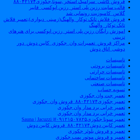
فروش کاشی_سرامیک استخر ,سونا,جکوزی۸۸۰۴۲۱۷۴
قالب سایت رزین پلی استر_رزین اپوکسی_فایبر
گلاس_کامپوزیت رونمایی شد
فروش فلاش تانک توکار_والهنگ(زمینی_دیواری),تعمیر فلاش
تانک توکار_والهنگ
اموزش رایگان رزین پلی استر_رزین اپوکسی برای هنرهای
تزیینی
مراکز فروش_تعمیرات وان_جکوزی_کابین دوش_دور
دوشی_اتاق دوش
تاسیسات
تاسیسات برودتی
تاسیسات حرارتی
تاسیسات ساختمانی
تاسیسات صنعتی
تسویه حساب
تعمیر جت وان جکوزی
تعمیر جکوزی۸۸۰۴۲۱۷۴_فروش وان_جکوزی
تعمیر خرابی برد مدار وان جکوزی
تعمیر خرابی برد مدار وان جکوزی
تعمیر سونا جکوزی۰۹۱۲۱۵۰۷۸۲۵#| Sauna | Jacuzzi
تعمیر کابین دوش۸۸۰۴۲۱۷۴_فروش کابین دوش
تعمیر و فروش بلوئر جکوزی
تعمیر و فروش موتور پمپ جکوزی