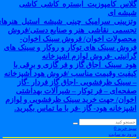
لاس_کامپوزیت_ابستره_کاشی_کاشی
یشه ای
تزیینی_سرامیک_چینی_شیشه_استیل_هنرهای
جسمی_نقاشی_هنر و صنایع دستی/فروش
حصولات اخوان/ فروش سینک اخوان-
روش سینک های توکار و روکار و سینک های
رانیتی -فروش لوازم اشپزخانه
ود_سینک_اجاق گاز و فر گازی و برقی با
یفیت وقیمت مناسب /فروش هود آشپزخانه
 سینک ظرفشویی -اجاق گاز فردار -گاز
فحه‌ای – فر توکار – شیرآلات بهداشتی
خوان/ جهت خرید سینک ظرفشویی و لوازم
شپزخانه هود- گاز -فر با ما تماس بگیرید.
بد خرید
0
رود به سایت