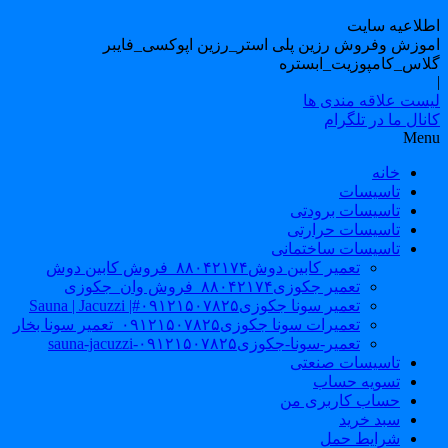
طلاعیه سایت
موزش وفروش رزین پلی استر_رزین اپوکسی_فایبر
لاس_کامپوزیت_ابستره
یست علاقه مندی ها
نال ما در تلگرام
Men
خانه
تاسیسات
تاسیسات برودتی
تاسیسات حرارتی
تاسیسات ساختمانی
تعمیر کابین دوش۸۸۰۴۲۱۷۴_فروش کابین دوش
تعمیر جکوزی۸۸۰۴۲۱۷۴_فروش وان_جکوزی
تعمیر سونا جکوزی۰۹۱۲۱۵۰۷۸۲۵#| Sauna | Jacuzzi
تعمیرات سونا جکوزی۰۹۱۲۱۵۰۷۸۲۵_تعمیر سونا بخار
تعمیر-سونا-جکوزی۰۹۱۲۱۵۰۷۸۲۵-sauna-jacuzzi
تاسیسات صنعتی
تسویه حساب
حساب کاربری من
سبد خرید
شرایط حمل