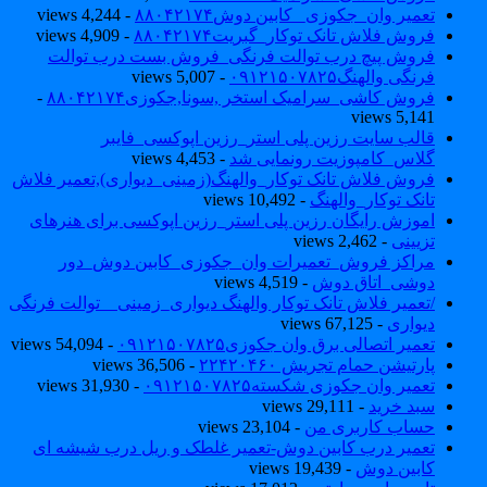
تعمیر وان_جکوزی_ کابین دوش۸۸۰۴۲۱۷۴
- 4,244 views
فروش فلاش تانک توکار_گبریت۸۸۰۴۲۱۷۴
- 4,909 views
فروش پیچ درب توالت فرنگی_فروش بست درب توالت
فرنگی والهنگ۰۹۱۲۱۵۰۷۸۲۵
- 5,007 views
فروش کاشی_سرامیک استخر ,سونا,جکوزی۸۸۰۴۲۱۷۴
-
5,141 views
قالب سایت رزین پلی استر_رزین اپوکسی_فایبر
گلاس_کامپوزیت رونمایی شد
- 4,453 views
فروش فلاش تانک توکار_والهنگ(زمینی_دیواری),تعمیر فلاش
تانک توکار_والهنگ
- 10,492 views
اموزش رایگان رزین پلی استر_رزین اپوکسی برای هنرهای
تزیینی
- 2,462 views
مراکز فروش_تعمیرات وان_جکوزی_کابین دوش_دور
دوشی_اتاق دوش
- 4,519 views
/تعمیر فلاش تانک توکار والهنگ دیواری_زمینی _ توالت فرنگی
دیواری
- 67,125 views
تعمیر اتصالی برق وان جکوزی۰۹۱۲۱۵۰۷۸۲۵
- 54,094 views
پارتیشن حمام تجریش ۲۲۴۲۰۴۶۰
- 36,506 views
تعمیر وان جکوزی شکسته۰۹۱۲۱۵۰۷۸۲۵
- 31,930 views
سبد خرید
- 29,111 views
حساب کاربری من
- 23,104 views
تعمیر درب کابین دوش-تعمیر غلطک و ریل درب شیشه ای
کابین دوش
- 19,439 views