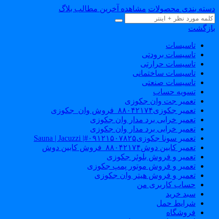
سته بندی محصولات
مشاهده آخرین مطالب بلاگ
ازگشت
تاسیسات
تاسیسات برودتی
تاسیسات حرارتی
تاسیسات ساختمانی
تاسیسات صنعتی
تسویه حساب
تعمیر جت وان جکوزی
تعمیر جکوزی۸۸۰۴۲۱۷۴_فروش وان_جکوزی
تعمیر خرابی برد مدار وان جکوزی
تعمیر خرابی برد مدار وان جکوزی
تعمیر سونا جکوزی۰۹۱۲۱۵۰۷۸۲۵#| Sauna | Jacuzzi
تعمیر کابین دوش۸۸۰۴۲۱۷۴_فروش کابین دوش
تعمیر و فروش بلوئر جکوزی
تعمیر و فروش موتور پمپ جکوزی
تعمیر و فروش هیتر وان جکوزی
حساب کاربری من
سبد خرید
شرایط حمل
فروشگاه