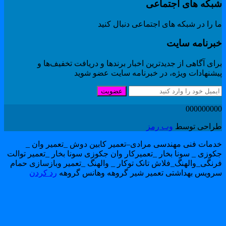
بکه های اجتماعی
 را در شبکه های اجتماعی دنبال کنید
برنامه سایت
ای آگاهی از جدیدترین اخبار برندها و دریافت تخفیف‌ها و
یشنهادات ویژه، در خبرنامه سایت عضو شوید
عضویت
00000000
راحی توسط
وب رمز
دمات فنی مهندسی مرادی–تعمیر کابین دوش _تعمیر وان _
کوزی _ سونا بخار _تعمیرکار وان جکوزی سونا بخار _تعمیر توالت
رنگی_والهنگ_فلاش تانک توکار _ والهنگ _تعمیر وبازسازی حمام
رویس بهداشتی تعمیر شیر گروهه وهانس گروهه
رد کردن