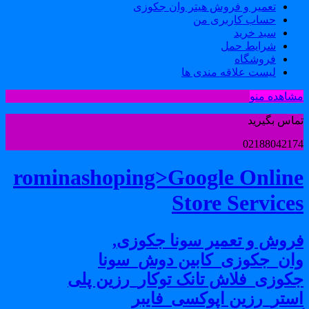
تعمیر و فروش هیتر وان جکوزی
حساب کاربری من
سبد خرید
شرایط حمل
فروشگاه
لیست علاقه مندی ها
شاهده منو
ماس بگیرید
0218804217
rominashoping>Google Onlin
Store Service
روش و تعمیر سونا جکوزی,
ان_جکوزی_کابین دوش_سونا
کوزی_فلاش تانک توکار_رزین پلی
ستر_رزین اپوکسی_فایبر