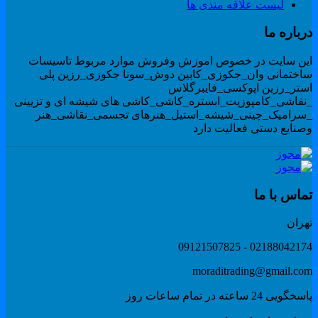
لیست علاقه مندی ها
رباره ما
ین سایت در خصوص اموزش وفروش موارد مربوط تاسیسات
اختمانی وان_جکوزی_کابین دوش_سونا جکوزی_رزین پلی
ستر_رزین اپوکسی_فایبرگلاس
نقاشی_کامپوزیت_ابستره_کاشی_کاشی های شیشه ای و تزیینی
سرامیک_چینی_شیشه_استیل_هنرهای تجسمی_نقاشی_هنر
صنایع دستی فعالیت دارد
ماس با ما
هران
02188042174 - 091215078
moraditrading@gmail.co
گویی 24 ساعته در تمام ساعات روز