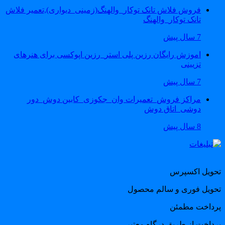
فروش فلاش تانک توکار_والهنگ(زمینی_دیواری),تعمیر فلاش
تانک توکار_والهنگ
7 سال پیش
اموزش رایگان رزین پلی استر_رزین اپوکسی برای هنرهای
تزیینی
7 سال پیش
مراکز فروش_تعمیرات وان_جکوزی_کابین دوش_دور
دوشی_اتاق دوش
8 سال پیش
حویل اکسپرس
حویل فوری و سالم محصول
رداخت مطمئن
رداخت از طریق درگاه معتبر