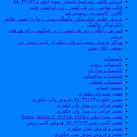
فروش کاشی_سرامیک استخر ,سونا,جکوزی۸۸۰۴۲۱۷۴
قالب سایت رزین پلی استر_رزین اپوکسی_فایبر
گلاس_کامپوزیت رونمایی شد
فروش فلاش تانک توکار_والهنگ(زمینی_دیواری),تعمیر فلاش
تانک توکار_والهنگ
اموزش رایگان رزین پلی استر_رزین اپوکسی برای هنرهای
تزیینی
مراکز فروش_تعمیرات وان_جکوزی_کابین دوش_دور
دوشی_اتاق دوش
تاسیسات
تاسیسات برودتی
تاسیسات حرارتی
تاسیسات ساختمانی
تاسیسات صنعتی
تسویه حساب
تعمیر جت وان جکوزی
تعمیر جکوزی۸۸۰۴۲۱۷۴_فروش وان_جکوزی
تعمیر خرابی برد مدار وان جکوزی
تعمیر خرابی برد مدار وان جکوزی
تعمیر سونا جکوزی۰۹۱۲۱۵۰۷۸۲۵#| Sauna | Jacuzzi
تعمیر کابین دوش۸۸۰۴۲۱۷۴_فروش کابین دوش
تعمیر و فروش بلوئر جکوزی
تعمیر و فروش موتور پمپ جکوزی