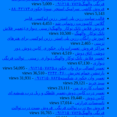
فرنگی والهنگ۰۹۱۲۱۵۰۷۸۲۵
- 5,009 views
فروش کاشی_سرامیک استخر ,سونا,جکوزی۸۸۰۴۲۱۷۴
-
5,143 views
قالب سایت رزین پلی استر_رزین اپوکسی_فایبر
گلاس_کامپوزیت رونمایی شد
- 4,453 views
فروش فلاش تانک توکار_والهنگ(زمینی_دیواری),تعمیر فلاش
تانک توکار_والهنگ
- 10,500 views
اموزش رایگان رزین پلی استر_رزین اپوکسی برای هنرهای
تزیینی
- 2,465 views
مراکز فروش_تعمیرات وان_جکوزی_کابین دوش_دور
دوشی_اتاق دوش
- 4,519 views
/تعمیر فلاش تانک توکار والهنگ دیواری_زمینی _ توالت فرنگی
دیواری
- 67,130 views
تعمیر اتصالی برق وان جکوزی۰۹۱۲۱۵۰۷۸۲۵
- 54,095 views
پارتیشن حمام تجریش ۲۲۴۲۰۴۶۰
- 36,510 views
تعمیر وان جکوزی شکسته۰۹۱۲۱۵۰۷۸۲۵
- 31,931 views
سبد خرید
- 29,121 views
حساب کاربری من
- 23,111 views
تعمیر درب کابین دوش-تعمیر غلطک و ریل درب شیشه ای
کابین دوش
- 19,440 views
تاسیسات حرارتی
- 17,014 views
فروش پیچ درب توالت فرنگی_فروش بست درب توالت
فرنگی والهنگ۰۹۱۲۱۵۰۷۸۲۵
- 16,765 views