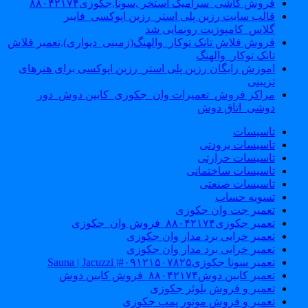
فروش کاشی_سرامیک استخر ,سونا,جکوزی۸۸۰۴۲۱۷۴
قالب سایت رزین پلی استر_رزین اپوکسی_فایبر
گلاس_کامپوزیت رونمایی شد
فروش فلاش تانک توکار_والهنگ(زمینی_دیواری),تعمیر فلاش
تانک توکار_والهنگ
اموزش رایگان رزین پلی استر_رزین اپوکسی برای هنرهای
تزیینی
مراکز فروش_تعمیرات وان_جکوزی_کابین دوش_دور
دوشی_اتاق دوش
تاسیسات
تاسیسات برودتی
تاسیسات حرارتی
تاسیسات ساختمانی
تاسیسات صنعتی
تسویه حساب
تعمیر جت وان جکوزی
تعمیر جکوزی۸۸۰۴۲۱۷۴_فروش وان_جکوزی
تعمیر خرابی برد مدار وان جکوزی
تعمیر خرابی برد مدار وان جکوزی
تعمیر سونا جکوزی۰۹۱۲۱۵۰۷۸۲۵#| Sauna | Jacuzzi
تعمیر کابین دوش۸۸۰۴۲۱۷۴_فروش کابین دوش
تعمیر و فروش بلوئر جکوزی
تعمیر و فروش موتور پمپ جکوزی