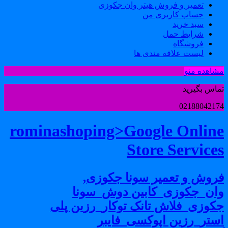
تعمیر و فروش هیتر وان جکوزی
حساب کاربری من
سبد خرید
شرایط حمل
فروشگاه
لیست علاقه مندی ها
شاهده منو
ماس بگیرید
0218804217
rominashoping>Google Onlin
Store Service
روش و تعمیر سونا جکوزی,
ان_جکوزی_کابین دوش_سونا
کوزی_فلاش تانک توکار_رزین پلی
ستر_رزین اپوکسی_فایبر