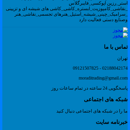
ستر_رزین اپوکسی_فایبرگلاس
نقاشی_کامپوزیت_ابستره_کاشی_کاشی های شیشه ای و تزیینی
سرامیک_چینی_شیشه_استیل_هنرهای تجسمی_نقاشی_هنر
صنایع دستی فعالیت دارد
ماس با ما
هران
02188042174 - 091215078
moraditrading@gmail.co
گویی 24 ساعته در تمام ساعات روز
بکه های اجتماعی
 را در شبکه های اجتماعی دنبال کنید
برنامه سایت