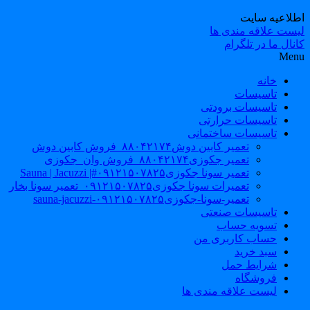
طلاعیه سایت
یست علاقه مندی ها
نال ما در تلگرام
Men
خانه
تاسیسات
تاسیسات برودتی
تاسیسات حرارتی
تاسیسات ساختمانی
تعمیر کابین دوش۸۸۰۴۲۱۷۴_فروش کابین دوش
تعمیر جکوزی۸۸۰۴۲۱۷۴_فروش وان_جکوزی
تعمیر سونا جکوزی۰۹۱۲۱۵۰۷۸۲۵#| Sauna | Jacuzzi
تعمیرات سونا جکوزی۰۹۱۲۱۵۰۷۸۲۵_تعمیر سونا بخار
تعمیر-سونا-جکوزی۰۹۱۲۱۵۰۷۸۲۵-sauna-jacuzzi
تاسیسات صنعتی
تسویه حساب
حساب کاربری من
سبد خرید
شرایط حمل
فروشگاه
لیست علاقه مندی ها