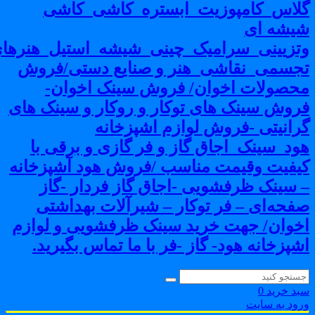
لاس_کامپوزیت_ابستره_کاشی_کاشی
یشه ای
تزیینی_سرامیک_چینی_شیشه_استیل_هنرهای
جسمی_نقاشی_هنر و صنایع دستی/فروش
حصولات اخوان/ فروش سینک اخوان-
روش سینک های توکار و روکار و سینک های
رانیتی -فروش لوازم اشپزخانه
ود_سینک_اجاق گاز و فر گازی و برقی با
یفیت وقیمت مناسب /فروش هود آشپزخانه
 سینک ظرفشویی -اجاق گاز فردار -گاز
فحه‌ای – فر توکار – شیرآلات بهداشتی
خوان/ جهت خرید سینک ظرفشویی و لوازم
شپزخانه هود- گاز -فر با ما تماس بگیرید.
بد خرید
0
رود به سایت