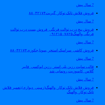
7 سال پیش
فروش فلاش تانک توکار_گبریت۸۸۰۴۲۱۷۴
7 سال پیش
فروش پیچ درب توالت فرنگی_فروش بست درب توالت
فرنگی والهنگ۰۹۱۲۱۵۰۷۸۲۵
7 سال پیش
فروش کاشی_سرامیک استخر ,سونا,جکوزی۸۸۰۴۲۱۷۴
7 سال پیش
قالب سایت رزین پلی استر_رزین اپوکسی_فایبر
گلاس_کامپوزیت رونمایی شد
7 سال پیش
فروش فلاش تانک توکار_والهنگ(زمینی_دیواری),تعمیر فلاش
تانک توکار_والهنگ
7 سال پیش