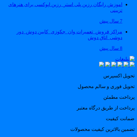
اموزش رایگان رزین پلی استر_رزین اپوکسی برای هنرهای
تزیینی
7 سال پیش
مراکز فروش_تعمیرات وان_جکوزی_کابین دوش_دور
دوشی_اتاق دوش
8 سال پیش
حویل اکسپرس
حویل فوری و سالم محصول
رداخت مطمئن
رداخت از طریق درگاه معتبر
مانت کیفیت
ضمین بالاترین کیفیت محصولات