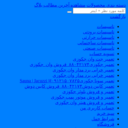
سته بندی محصولات
مشاهده آخرین مطالب بلاگ
ازگشت
تاسیسات
تاسیسات برودتی
تاسیسات حرارتی
تاسیسات ساختمانی
تاسیسات صنعتی
تسویه حساب
تعمیر جت وان جکوزی
تعمیر جکوزی۸۸۰۴۲۱۷۴_فروش وان_جکوزی
تعمیر خرابی برد مدار وان جکوزی
تعمیر خرابی برد مدار وان جکوزی
تعمیر سونا جکوزی۰۹۱۲۱۵۰۷۸۲۵#| Sauna | Jacuzzi
تعمیر کابین دوش۸۸۰۴۲۱۷۴_فروش کابین دوش
تعمیر و فروش بلوئر جکوزی
تعمیر و فروش موتور پمپ جکوزی
تعمیر و فروش هیتر وان جکوزی
حساب کاربری من
سبد خرید
شرایط حمل
فروشگاه