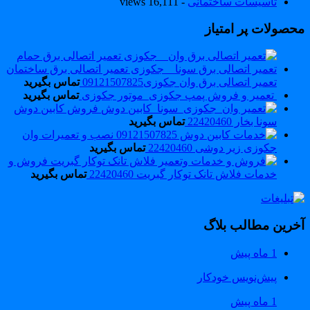
تاسیسات ساختمانی
- 16,111 views
حصولات پر امتیاز
تعمیر اتصالی برق وان جکوزی09121507825
تماس بگیرید
تعمیر و فروش پمپ جکوزی_موتور جکوزی
تماس بگیرید
فروش کابین دوش
سونا بخار 22420460
تماس بگیرید
نصب و تعمیرات وان
جکوزی زیر دوشی 22420460
تماس بگیرید
فروش و
خدمات فلاش تانک توکار گبریت 22420460
تماس بگیرید
خرین مطالب بلاگ
1 ماه پیش
پیش‌نویس خودکار
1 ماه پیش