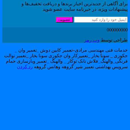
ای آگاهی از جدیدترین اخبار برندها و دریافت تخفیف‌ها و
یشنهادات ویژه، در خبرنامه سایت عضو شوید
عضویت
00000000
راحی توسط
وب رمز
دمات فنی مهندسی مرادی–تعمیر کابین دوش _تعمیر وان _
کوزی _ سونا بخار _تعمیرکار وان جکوزی سونا بخار _تعمیر توالت
رنگی_والهنگ_فلاش تانک توکار _ والهنگ _تعمیر وبازسازی حمام
رویس بهداشتی تعمیر شیر گروهه وهانس گروهه
رد کردن