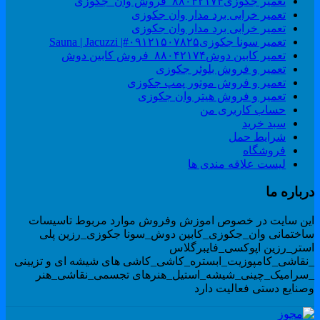
تعمیر جکوزی۸۸۰۴۲۱۷۴_فروش وان_جکوزی
تعمیر خرابی برد مدار وان جکوزی
تعمیر خرابی برد مدار وان جکوزی
تعمیر سونا جکوزی۰۹۱۲۱۵۰۷۸۲۵#| Sauna | Jacuzzi
تعمیر کابین دوش۸۸۰۴۲۱۷۴_فروش کابین دوش
تعمیر و فروش بلوئر جکوزی
تعمیر و فروش موتور پمپ جکوزی
تعمیر و فروش هیتر وان جکوزی
حساب کاربری من
سبد خرید
شرایط حمل
فروشگاه
لیست علاقه مندی ها
رباره ما
ین سایت در خصوص اموزش وفروش موارد مربوط تاسیسات
اختمانی وان_جکوزی_کابین دوش_سونا جکوزی_رزین پلی
ستر_رزین اپوکسی_فایبرگلاس
نقاشی_کامپوزیت_ابستره_کاشی_کاشی های شیشه ای و تزیینی
سرامیک_چینی_شیشه_استیل_هنرهای تجسمی_نقاشی_هنر
صنایع دستی فعالیت دارد