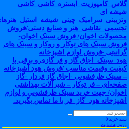
لاس_کامپوزیت_ابستره_کاشی_کاشی
یشه ای
تزیینی_سرامیک_چینی_شیشه_استیل_هنرهای
جسمی_نقاشی_هنر و صنایع دستی/فروش
حصولات اخوان/ فروش سینک اخوان-
روش سینک های توکار و روکار و سینک های
رانیتی -فروش لوازم اشپزخانه
ود_سینک_اجاق گاز و فر گازی و برقی با
یفیت وقیمت مناسب /فروش هود آشپزخانه
 سینک ظرفشویی -اجاق گاز فردار -گاز
فحه‌ای – فر توکار – شیرآلات بهداشتی
خوان/ جهت خرید سینک ظرفشویی و لوازم
شپزخانه هود- گاز -فر با ما تماس بگیرید.
بد خرید
0
رود به سایت