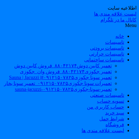
طلاعیه سایت
یست علاقه مندی ها
نال ما در تلگرام
Men
خانه
تاسیسات
تاسیسات برودتی
تاسیسات حرارتی
تاسیسات ساختمانی
تعمیر کابین دوش۸۸۰۴۲۱۷۴_فروش کابین دوش
تعمیر جکوزی۸۸۰۴۲۱۷۴_فروش وان_جکوزی
تعمیر سونا جکوزی۰۹۱۲۱۵۰۷۸۲۵#| Sauna | Jacuzzi
تعمیرات سونا جکوزی۰۹۱۲۱۵۰۷۸۲۵_تعمیر سونا بخار
تعمیر-سونا-جکوزی۰۹۱۲۱۵۰۷۸۲۵-sauna-jacuzzi
تاسیسات صنعتی
تسویه حساب
حساب کاربری من
سبد خرید
شرایط حمل
فروشگاه
لیست علاقه مندی ها