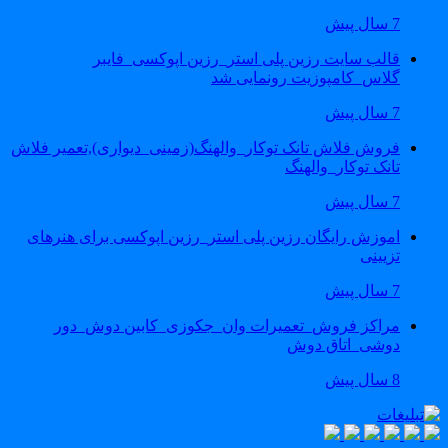
7 سال پیش
قالب سایت رزین پلی استر_رزین اپوکسی_فایبر
گلاس_کامپوزیت رونمایی شد
7 سال پیش
فروش فلاش تانک توکار_والهنگ(زمینی_دیواری),تعمیر فلاش
تانک توکار_والهنگ
7 سال پیش
اموزش رایگان رزین پلی استر_رزین اپوکسی برای هنرهای
تزیینی
7 سال پیش
مراکز فروش_تعمیرات وان_جکوزی_کابین دوش_دور
دوشی_اتاق دوش
8 سال پیش