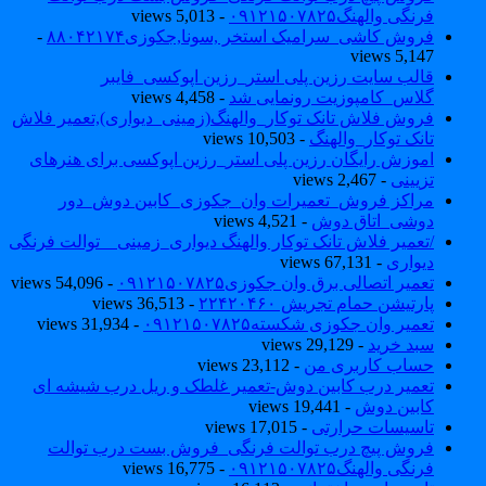
فرنگی والهنگ۰۹۱۲۱۵۰۷۸۲۵
- 5,013 views
فروش کاشی_سرامیک استخر ,سونا,جکوزی۸۸۰۴۲۱۷۴
-
5,147 views
قالب سایت رزین پلی استر_رزین اپوکسی_فایبر
گلاس_کامپوزیت رونمایی شد
- 4,458 views
فروش فلاش تانک توکار_والهنگ(زمینی_دیواری),تعمیر فلاش
تانک توکار_والهنگ
- 10,503 views
اموزش رایگان رزین پلی استر_رزین اپوکسی برای هنرهای
تزیینی
- 2,467 views
مراکز فروش_تعمیرات وان_جکوزی_کابین دوش_دور
دوشی_اتاق دوش
- 4,521 views
/تعمیر فلاش تانک توکار والهنگ دیواری_زمینی _ توالت فرنگی
دیواری
- 67,131 views
تعمیر اتصالی برق وان جکوزی۰۹۱۲۱۵۰۷۸۲۵
- 54,096 views
پارتیشن حمام تجریش ۲۲۴۲۰۴۶۰
- 36,513 views
تعمیر وان جکوزی شکسته۰۹۱۲۱۵۰۷۸۲۵
- 31,934 views
سبد خرید
- 29,129 views
حساب کاربری من
- 23,112 views
تعمیر درب کابین دوش-تعمیر غلطک و ریل درب شیشه ای
کابین دوش
- 19,441 views
تاسیسات حرارتی
- 17,015 views
فروش پیچ درب توالت فرنگی_فروش بست درب توالت
فرنگی والهنگ۰۹۱۲۱۵۰۷۸۲۵
- 16,775 views