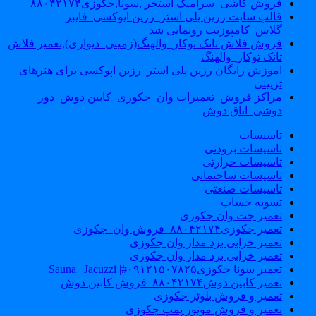
فروش کاشی_سرامیک استخر ,سونا,جکوزی۸۸۰۴۲۱۷۴
قالب سایت رزین پلی استر_رزین اپوکسی_فایبر
گلاس_کامپوزیت رونمایی شد
فروش فلاش تانک توکار_والهنگ(زمینی_دیواری),تعمیر فلاش
تانک توکار_والهنگ
اموزش رایگان رزین پلی استر_رزین اپوکسی برای هنرهای
تزیینی
مراکز فروش_تعمیرات وان_جکوزی_کابین دوش_دور
دوشی_اتاق دوش
تاسیسات
تاسیسات برودتی
تاسیسات حرارتی
تاسیسات ساختمانی
تاسیسات صنعتی
تسویه حساب
تعمیر جت وان جکوزی
تعمیر جکوزی۸۸۰۴۲۱۷۴_فروش وان_جکوزی
تعمیر خرابی برد مدار وان جکوزی
تعمیر خرابی برد مدار وان جکوزی
تعمیر سونا جکوزی۰۹۱۲۱۵۰۷۸۲۵#| Sauna | Jacuzzi
تعمیر کابین دوش۸۸۰۴۲۱۷۴_فروش کابین دوش
تعمیر و فروش بلوئر جکوزی
تعمیر و فروش موتور پمپ جکوزی