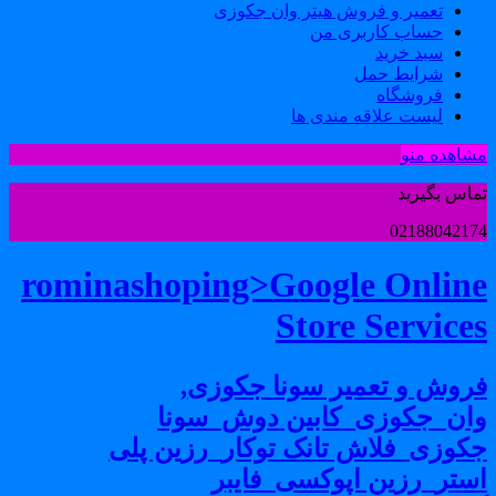
تعمیر و فروش هیتر وان جکوزی
حساب کاربری من
سبد خرید
شرایط حمل
فروشگاه
لیست علاقه مندی ها
شاهده منو
ماس بگیرید
0218804217
rominashoping>Google Onlin
Store Service
روش و تعمیر سونا جکوزی,
ان_جکوزی_کابین دوش_سونا
کوزی_فلاش تانک توکار_رزین پلی
ستر_رزین اپوکسی_فایبر