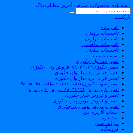
سته بندی محصولات
مشاهده آخرین مطالب بلاگ
ازگشت
تاسیسات
تاسیسات برودتی
تاسیسات حرارتی
تاسیسات ساختمانی
تاسیسات صنعتی
تسویه حساب
تعمیر جت وان جکوزی
تعمیر جکوزی۸۸۰۴۲۱۷۴_فروش وان_جکوزی
تعمیر خرابی برد مدار وان جکوزی
تعمیر خرابی برد مدار وان جکوزی
تعمیر سونا جکوزی۰۹۱۲۱۵۰۷۸۲۵#| Sauna | Jacuzzi
تعمیر کابین دوش۸۸۰۴۲۱۷۴_فروش کابین دوش
تعمیر و فروش بلوئر جکوزی
تعمیر و فروش موتور پمپ جکوزی
تعمیر و فروش هیتر وان جکوزی
حساب کاربری من
سبد خرید
شرایط حمل
فروشگاه