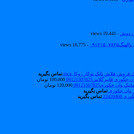
ین دوش
- 19,441 views
۰۹۱۲۱۵۰
- 16,775 views
فروش فلاش تانک توکار روکا_roca
تماس بگیرید
جکوزی فایبرگلاس09121507825
100,000
تومان
ک وان جکوزی09121507825
120,000
تومان
ر وان جکوزی
تماس بگیرید
224204
تماس بگیرید