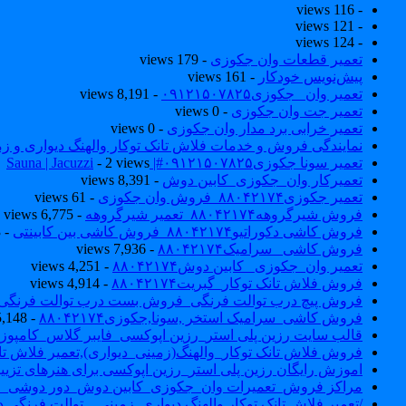
- 116 views
- 121 views
- 124 views
تعمیر قطعات وان جکوزی
- 179 views
پیش‌نویس خودکار
- 161 views
تعمیر وان _جکوزی۰۹۱۲۱۵۰۷۸۲۵
- 8,191 views
تعمیر جت وان جکوزی
- 0 views
تعمیر خرابی برد مدار وان جکوزی
- 0 views
نمایندگی فروش و خدمات فلاش تانک توکار والهنگ دیواری و زمینی ۴۶۰
تعمیر سونا جکوزی۰۹۱۲۱۵۰۷۸۲۵#| Sauna | Jacuzzi
- 2 views
تعمیرکار وان_جکوزی_کابین دوش
- 8,391 views
تعمیر جکوزی۸۸۰۴۲۱۷۴_فروش وان جکوزی
- 61 views
فروش شیرگروهه۸۸۰۴۲۱۷۴_تعمیر شیرگروهه
- 6,775 views
فروش کاشی دکوراتیو۸۸۰۴۲۱۷۴_فروش کاشی بین کابینتی
- 7,043 views
فروش کاشی _سرامیک۸۸۰۴۲۱۷۴
- 7,936 views
تعمیر وان_جکوزی_ کابین دوش۸۸۰۴۲۱۷۴
- 4,251 views
فروش فلاش تانک توکار_گبریت۸۸۰۴۲۱۷۴
- 4,914 views
فروش پیچ درب توالت فرنگی_فروش بست درب توالت فرنگی والهنگ۷۸۲۵
فروش کاشی_سرامیک استخر ,سونا,جکوزی۸۸۰۴۲۱۷۴
- 5,148 views
قالب سایت رزین پلی استر_رزین اپوکسی_فایبر گلاس_کامپوز
فروش فلاش تانک توکار_والهنگ(زمینی_دیواری),تعمیر فلاش تان
اموزش رایگان رزین پلی استر_رزین اپوکسی برای هنرهای تزیی
مراکز فروش_تعمیرات وان_جکوزی_کابین دوش_دور دوشی_ا
/تعمیر فلاش تانک توکار والهنگ دیواری_زمینی _ توالت فرنگی د