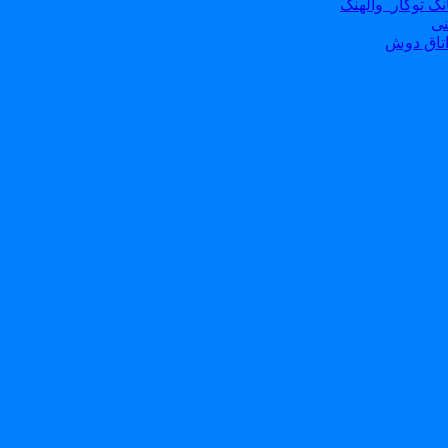
ک توکار_والهنگ
نی
تاق دوش