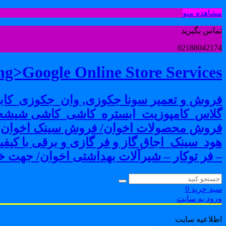
مشاهده منو
تماس بگیرید
02188042174
g>Google Online Store Services
فروش و تعمیر سونا جکوزی, وان_جکوزی_کابی
گلاس_کامپوزیت_ابستره_کاشی_کاشی شیشه ا
فروش محصولات اخوان/ فروش سینک اخوان-فرو
هود_سینک_اجاق گاز و فر گازی و برقی با کی
– فر توکار – شیرآلات بهداشتی اخوان/ جهت خر
سبد خرید
0
ورود به سایت
اطلاعیه سایت