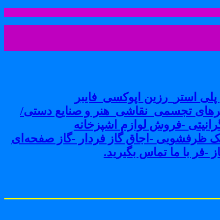
لی استر_رزین اپوکسی_فایبر
های تجسمی_نقاشی_هنر و صنایع دستی/
نیتی -فروش لوازم اشپزخانه
ک ظرفشویی -اجاق گاز فردار -گاز صفحه‌ای
-فر با ما تماس بگیرید.