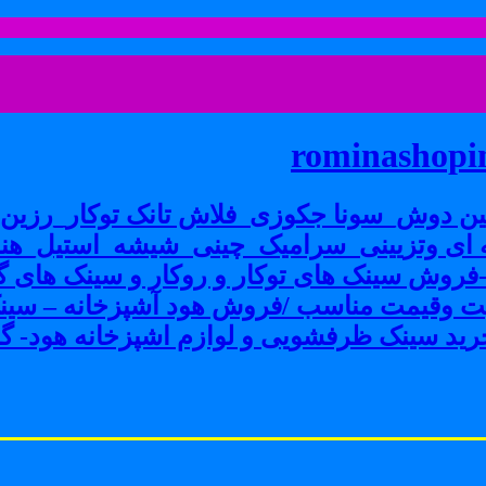
rominashopin
ن دوش_سونا جکوزی_فلاش تانک توکار_رزین پ
ی وتزیینی_سرامیک_چینی_شیشه_استیل_هنر
ش سینک های توکار و روکار و سینک های گرا
فیت وقیمت مناسب /فروش هود آشپزخانه – سین
ید سینک ظرفشویی و لوازم اشپزخانه هود- گاز 