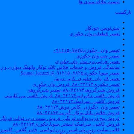
لیست علاقه مندی ها
بازگشت
پیش‌نویس خودکار
تعمیر قطعات وان جکوزی
تعمیر وان _جکوزی۰۹۱۲۱۵۰۷۸۲۵
تعمیر جت وان جکوزی
تعمیر خرابی برد مدار وان جکوزی
نمایندگی فروش و خدمات فلاش تانک توکار والهنگ دیواری و زمینی ۴۶۰
تعمیر سونا جکوزی۰۹۱۲۱۵۰۷۸۲۵#| Sauna | Jacuzzi
تعمیرکار وان_جکوزی_کابین دوش
تعمیر جکوزی۸۸۰۴۲۱۷۴_فروش وان جکوزی
فروش شیرگروهه۸۸۰۴۲۱۷۴_تعمیر شیرگروهه
فروش کاشی دکوراتیو۸۸۰۴۲۱۷۴_فروش کاشی بین کابینتی
فروش کاشی _سرامیک۸۸۰۴۲۱۷۴
تعمیر وان_جکوزی_ کابین دوش۸۸۰۴۲۱۷۴
فروش فلاش تانک توکار_گبریت۸۸۰۴۲۱۷۴
فروش پیچ درب توالت فرنگی_فروش بست درب توالت فرنگی والهنگ۷۸۲۵
فروش کاشی_سرامیک استخر ,سونا,جکوزی۸۸۰۴۲۱۷۴
قالب سایت رزین پلی استر_رزین اپوکسی_فایبر گلاس_کامپوز