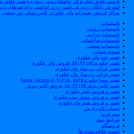
فروش فلاش تانک توکار_والهنگ(زمینی_دیواری),تعمیر فلاش تان
اموزش رایگان رزین پلی استر_رزین اپوکسی برای هنرهای تزیی
مراکز فروش_تعمیرات وان_جکوزی_کابین دوش_دور دوشی_ا
تاسیسات
تاسیسات برودتی
تاسیسات حرارتی
تاسیسات ساختمانی
تاسیسات صنعتی
تسویه حساب
تعمیر جت وان جکوزی
تعمیر جکوزی۸۸۰۴۲۱۷۴_فروش وان_جکوزی
تعمیر خرابی برد مدار وان جکوزی
تعمیر خرابی برد مدار وان جکوزی
تعمیر سونا جکوزی۰۹۱۲۱۵۰۷۸۲۵#| Sauna | Jacuzzi
تعمیر کابین دوش۸۸۰۴۲۱۷۴_فروش کابین دوش
تعمیر و فروش بلوئر جکوزی
تعمیر و فروش موتور پمپ جکوزی
تعمیر و فروش هیتر وان جکوزی
حساب کاربری من
سبد خرید
شرایط حمل
فروشگاه
لیست علاقه مندی ها