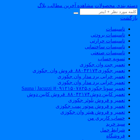
سته بندی محصولات
مشاهده آخرین مطالب بلاگ
ازگشت
تاسیسات
تاسیسات برودتی
تاسیسات حرارتی
تاسیسات ساختمانی
تاسیسات صنعتی
تسویه حساب
تعمیر جت وان جکوزی
تعمیر جکوزی۸۸۰۴۲۱۷۴_فروش وان_جکوزی
تعمیر خرابی برد مدار وان جکوزی
تعمیر خرابی برد مدار وان جکوزی
تعمیر سونا جکوزی۰۹۱۲۱۵۰۷۸۲۵#| Sauna | Jacuzzi
تعمیر کابین دوش۸۸۰۴۲۱۷۴_فروش کابین دوش
تعمیر و فروش بلوئر جکوزی
تعمیر و فروش موتور پمپ جکوزی
تعمیر و فروش هیتر وان جکوزی
حساب کاربری من
سبد خرید
شرایط حمل
فروشگاه