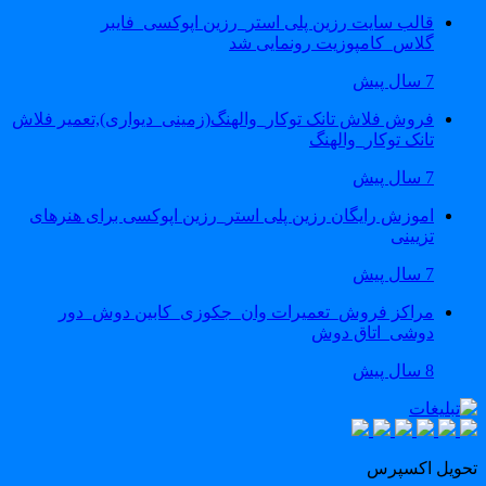
قالب سایت رزین پلی استر_رزین اپوکسی_فایبر
گلاس_کامپوزیت رونمایی شد
7 سال پیش
فروش فلاش تانک توکار_والهنگ(زمینی_دیواری),تعمیر فلاش
تانک توکار_والهنگ
7 سال پیش
اموزش رایگان رزین پلی استر_رزین اپوکسی برای هنرهای
تزیینی
7 سال پیش
مراکز فروش_تعمیرات وان_جکوزی_کابین دوش_دور
دوشی_اتاق دوش
8 سال پیش
حویل اکسپرس