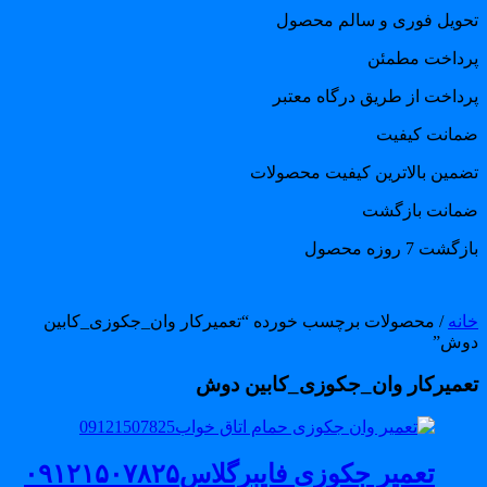
حویل فوری و سالم محصول
رداخت مطمئن
رداخت از طریق درگاه معتبر
مانت کیفیت
ضمین بالاترین کیفیت محصولات
مانت بازگشت
گشت 7 روزه محصول
انه
/ محصولات برچسب خورده “تعمیرکار وان_جکوزی_کابین
وش”
عمیرکار وان_جکوزی_کابین دوش
تعمیر جکوزی فایبرگلاس۰۹۱۲۱۵۰۷۸۲۵