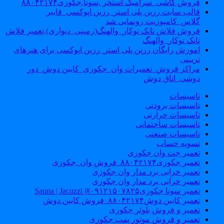
فروش کاشی_سرامیک استخر ,سونا,جکوزی۸۸۰۴۲۱۷۴
قالب سایت رزین پلی استر_رزین اپوکسی_فایبر
گلاس_کامپوزیت رونمایی شد
فروش فلاش تانک توکار_والهنگ(زمینی_دیواری),تعمیر فلاش
تانک توکار_والهنگ
اموزش رایگان رزین پلی استر_رزین اپوکسی برای هنرهای
تزیینی
مراکز فروش_تعمیرات وان_جکوزی_کابین دوش_دور
دوشی_اتاق دوش
تاسیسات
تاسیسات برودتی
تاسیسات حرارتی
تاسیسات ساختمانی
تاسیسات صنعتی
تسویه حساب
تعمیر جت وان جکوزی
تعمیر جکوزی۸۸۰۴۲۱۷۴_فروش وان_جکوزی
تعمیر خرابی برد مدار وان جکوزی
تعمیر خرابی برد مدار وان جکوزی
تعمیر سونا جکوزی۰۹۱۲۱۵۰۷۸۲۵#| Sauna | Jacuzzi
تعمیر کابین دوش۸۸۰۴۲۱۷۴_فروش کابین دوش
تعمیر و فروش بلوئر جکوزی
تعمیر و فروش موتور پمپ جکوزی