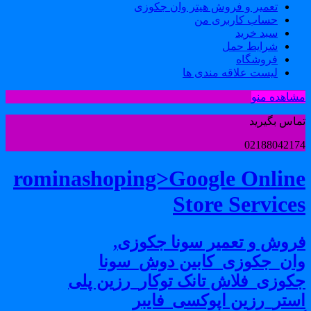
تعمیر و فروش هیتر وان جکوزی
حساب کاربری من
سبد خرید
شرایط حمل
فروشگاه
لیست علاقه مندی ها
شاهده منو
ماس بگیرید
0218804217
rominashoping>Google Onlin
Store Service
روش و تعمیر سونا جکوزی,
ان_جکوزی_کابین دوش_سونا
کوزی_فلاش تانک توکار_رزین پلی
ستر_رزین اپوکسی_فایبر