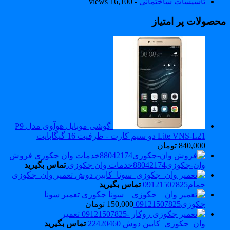
تاسیسات ساختمانی
- 16,100 views
حصولات پر امتیاز
گوشی موبایل هوآوی مدل P9
Lite VNS-L21 دو سیم کارت - ظرفیت 16 گیگابایت
840,000
تومان
فروش
وان-جکوزی88042174خدمات وان جکوزی
تماس بگیرید
تعمیر وان_جکوزی
حمام09121507825
تماس بگیرید
تعمیر سونا
جکوزی09121507825
150,000
تومان
تعمیر
وان_جکوزی_کابین دوش 22420460
تماس بگیرید