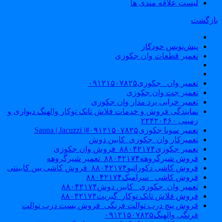
لیست علاقه مندی ها
ازگشت
پیش‌نویس خودکار
تعمیر قطعات وان جکوزی
تعمیر وان _جکوزی۰۹۱۲۱۵۰۷۸۲۵
تعمیر جت وان جکوزی
تعمیر خرابی برد مدار وان جکوزی
نمایندگی فروش و خدمات فلاش تانک توکار والهنگ دیواری و
زمینی ۲۲۴۲۰۴۶۰
تعمیر سونا جکوزی۰۹۱۲۱۵۰۷۸۲۵#| Sauna | Jacuzzi
تعمیرکار وان_جکوزی_کابین دوش
تعمیر جکوزی۸۸۰۴۲۱۷۴_فروش وان جکوزی
فروش شیرگروهه۸۸۰۴۲۱۷۴_تعمیر شیرگروهه
فروش کاشی دکوراتیو۸۸۰۴۲۱۷۴_فروش کاشی بین کابینتی
فروش کاشی _سرامیک۸۸۰۴۲۱۷۴
تعمیر وان_جکوزی_ کابین دوش۸۸۰۴۲۱۷۴
فروش فلاش تانک توکار_گبریت۸۸۰۴۲۱۷۴
فروش پیچ درب توالت فرنگی_فروش بست درب توالت
فرنگی والهنگ۰۹۱۲۱۵۰۷۸۲۵