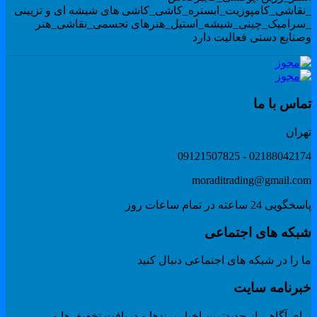
نقاشی_کامپوزیت_ابستره_کاشی_کاشی های شیشه ای و تزیینی
سرامیک_چینی_شیشه_استیل_هنرهای تجسمی_نقاشی_هنر
صنایع دستی فعالیت دارد
ماس با ما
هران
02188042174 - 091215078
moraditrading@gmail.co
گویی 24 ساعته در تمام ساعات روز
بکه های اجتماعی
 را در شبکه های اجتماعی دنبال کنید
برنامه سایت
ای آگاهی از جدیدترین اخبار برندها و دریافت تخفیف‌ها و