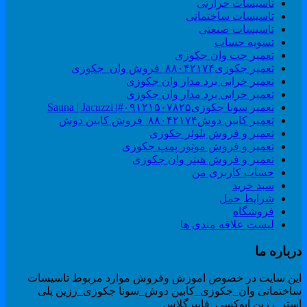
تاسیسات حرارتی
تاسیسات ساختمانی
تاسیسات صنعتی
تسویه حساب
تعمیر جت وان جکوزی
تعمیر جکوزی۸۸۰۴۲۱۷۴_فروش وان_جکوزی
تعمیر خرابی برد مدار وان جکوزی
تعمیر خرابی برد مدار وان جکوزی
تعمیر سونا جکوزی۰۹۱۲۱۵۰۷۸۲۵#| Sauna | Jacuzzi
تعمیر کابین دوش۸۸۰۴۲۱۷۴_فروش کابین دوش
تعمیر و فروش بلوئر جکوزی
تعمیر و فروش موتور پمپ جکوزی
تعمیر و فروش هیتر وان جکوزی
حساب کاربری من
سبد خرید
شرایط حمل
فروشگاه
لیست علاقه مندی ها
رباره ما
ین سایت در خصوص اموزش وفروش موارد مربوط تاسیسات
اختمانی وان_جکوزی_کابین دوش_سونا جکوزی_رزین پلی
ستر_رزین اپوکسی_فایبرگلاس