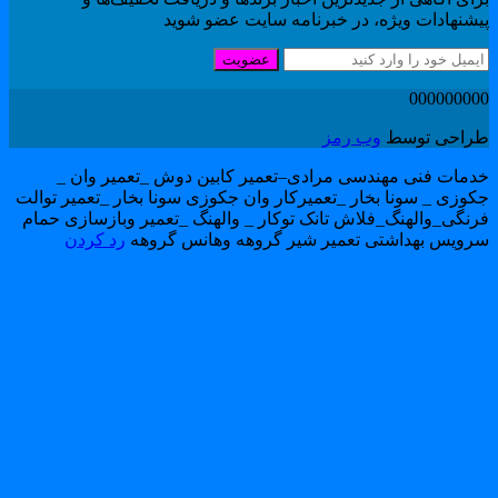
یشنهادات ویژه، در خبرنامه سایت عضو شوید
عضویت
00000000
راحی توسط
وب رمز
دمات فنی مهندسی مرادی–تعمیر کابین دوش _تعمیر وان _
کوزی _ سونا بخار _تعمیرکار وان جکوزی سونا بخار _تعمیر توالت
رنگی_والهنگ_فلاش تانک توکار _ والهنگ _تعمیر وبازسازی حمام
رویس بهداشتی تعمیر شیر گروهه وهانس گروهه
رد کردن