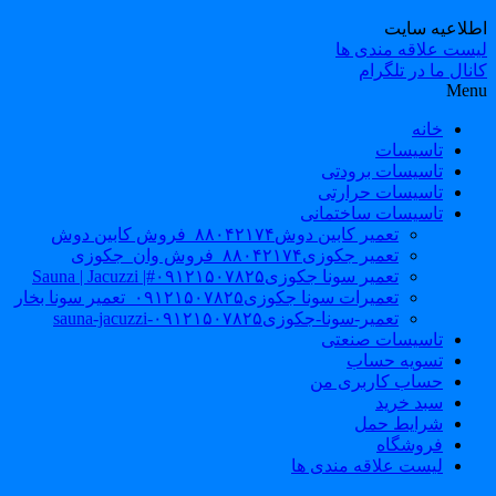
طلاعیه سایت
یست علاقه مندی ها
نال ما در تلگرام
Men
خانه
تاسیسات
تاسیسات برودتی
تاسیسات حرارتی
تاسیسات ساختمانی
تعمیر کابین دوش۸۸۰۴۲۱۷۴_فروش کابین دوش
تعمیر جکوزی۸۸۰۴۲۱۷۴_فروش وان_جکوزی
تعمیر سونا جکوزی۰۹۱۲۱۵۰۷۸۲۵#| Sauna | Jacuzzi
تعمیرات سونا جکوزی۰۹۱۲۱۵۰۷۸۲۵_تعمیر سونا بخار
تعمیر-سونا-جکوزی۰۹۱۲۱۵۰۷۸۲۵-sauna-jacuzzi
تاسیسات صنعتی
تسویه حساب
حساب کاربری من
سبد خرید
شرایط حمل
فروشگاه
لیست علاقه مندی ها