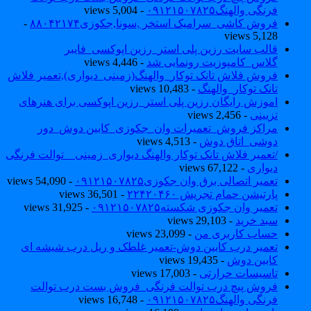
فرنگی والهنگ۰۹۱۲۱۵۰۷۸۲۵
- 5,004 views
فروش کاشی_سرامیک استخر ,سونا,جکوزی۸۸۰۴۲۱۷۴
-
5,128 views
قالب سایت رزین پلی استر_رزین اپوکسی_فایبر
گلاس_کامپوزیت رونمایی شد
- 4,446 views
فروش فلاش تانک توکار_والهنگ(زمینی_دیواری),تعمیر فلاش
تانک توکار_والهنگ
- 10,483 views
اموزش رایگان رزین پلی استر_رزین اپوکسی برای هنرهای
تزیینی
- 2,456 views
مراکز فروش_تعمیرات وان_جکوزی_کابین دوش_دور
دوشی_اتاق دوش
- 4,513 views
/تعمیر فلاش تانک توکار والهنگ دیواری_زمینی _ توالت فرنگی
دیواری
- 67,122 views
تعمیر اتصالی برق وان جکوزی۰۹۱۲۱۵۰۷۸۲۵
- 54,090 views
پارتیشن حمام تجریش ۲۲۴۲۰۴۶۰
- 36,501 views
تعمیر وان جکوزی شکسته۰۹۱۲۱۵۰۷۸۲۵
- 31,925 views
سبد خرید
- 29,103 views
حساب کاربری من
- 23,099 views
تعمیر درب کابین دوش-تعمیر غلطک و ریل درب شیشه ای
کابین دوش
- 19,435 views
تاسیسات حرارتی
- 17,003 views
فروش پیچ درب توالت فرنگی_فروش بست درب توالت
فرنگی والهنگ۰۹۱۲۱۵۰۷۸۲۵
- 16,748 views