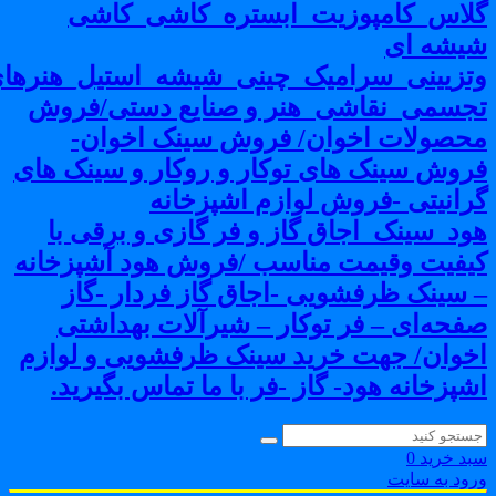
لاس_کامپوزیت_ابستره_کاشی_کاشی
یشه ای
تزیینی_سرامیک_چینی_شیشه_استیل_هنرهای
جسمی_نقاشی_هنر و صنایع دستی/فروش
حصولات اخوان/ فروش سینک اخوان-
روش سینک های توکار و روکار و سینک های
رانیتی -فروش لوازم اشپزخانه
ود_سینک_اجاق گاز و فر گازی و برقی با
یفیت وقیمت مناسب /فروش هود آشپزخانه
 سینک ظرفشویی -اجاق گاز فردار -گاز
فحه‌ای – فر توکار – شیرآلات بهداشتی
خوان/ جهت خرید سینک ظرفشویی و لوازم
شپزخانه هود- گاز -فر با ما تماس بگیرید.
بد خرید
0
رود به سایت