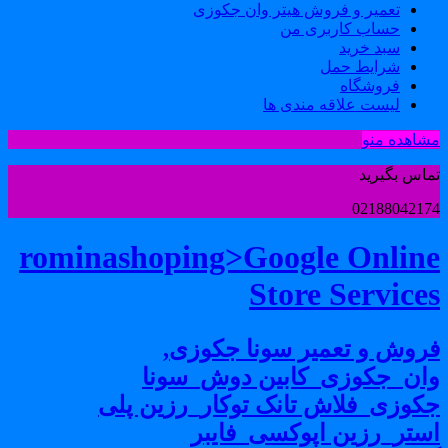
تعمیر و فروش هیتر وان جکوزی
حساب کاربری من
سبد خرید
شرایط حمل
فروشگاه
لیست علاقه مندی ها
شاهده منو
ماس بگیرید
0218804217
rominashoping>Google Onlin
Store Service
روش و تعمیر سونا جکوزی,
ان_جکوزی_کابین دوش_سونا
کوزی_فلاش تانک توکار_رزین پلی
ستر_رزین اپوکسی_فایبر