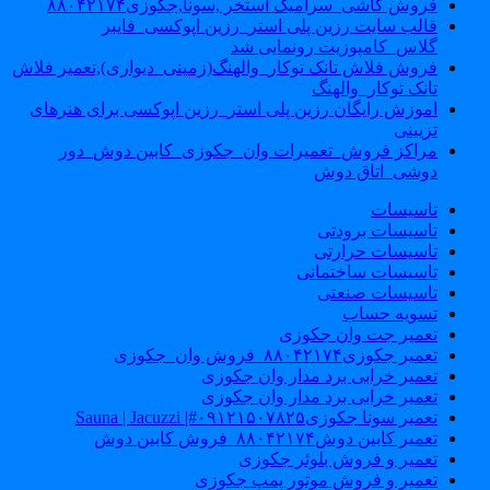
فروش کاشی_سرامیک استخر ,سونا,جکوزی۸۸۰۴۲۱۷۴
قالب سایت رزین پلی استر_رزین اپوکسی_فایبر
گلاس_کامپوزیت رونمایی شد
فروش فلاش تانک توکار_والهنگ(زمینی_دیواری),تعمیر فلاش
تانک توکار_والهنگ
اموزش رایگان رزین پلی استر_رزین اپوکسی برای هنرهای
تزیینی
مراکز فروش_تعمیرات وان_جکوزی_کابین دوش_دور
دوشی_اتاق دوش
تاسیسات
تاسیسات برودتی
تاسیسات حرارتی
تاسیسات ساختمانی
تاسیسات صنعتی
تسویه حساب
تعمیر جت وان جکوزی
تعمیر جکوزی۸۸۰۴۲۱۷۴_فروش وان_جکوزی
تعمیر خرابی برد مدار وان جکوزی
تعمیر خرابی برد مدار وان جکوزی
تعمیر سونا جکوزی۰۹۱۲۱۵۰۷۸۲۵#| Sauna | Jacuzzi
تعمیر کابین دوش۸۸۰۴۲۱۷۴_فروش کابین دوش
تعمیر و فروش بلوئر جکوزی
تعمیر و فروش موتور پمپ جکوزی