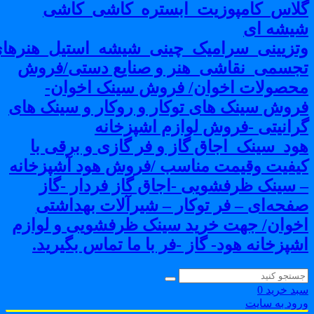
لاس_کامپوزیت_ابستره_کاشی_کاشی
یشه ای
تزیینی_سرامیک_چینی_شیشه_استیل_هنرهای
جسمی_نقاشی_هنر و صنایع دستی/فروش
حصولات اخوان/ فروش سینک اخوان-
روش سینک های توکار و روکار و سینک های
رانیتی -فروش لوازم اشپزخانه
ود_سینک_اجاق گاز و فر گازی و برقی با
یفیت وقیمت مناسب /فروش هود آشپزخانه
 سینک ظرفشویی -اجاق گاز فردار -گاز
فحه‌ای – فر توکار – شیرآلات بهداشتی
خوان/ جهت خرید سینک ظرفشویی و لوازم
شپزخانه هود- گاز -فر با ما تماس بگیرید.
بد خرید
0
رود به سایت