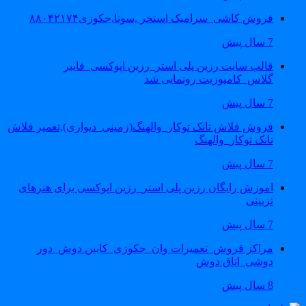
فروش کاشی_سرامیک استخر ,سونا,جکوزی۸۸۰۴۲۱۷۴
7 سال پیش
قالب سایت رزین پلی استر_رزین اپوکسی_فایبر
گلاس_کامپوزیت رونمایی شد
7 سال پیش
فروش فلاش تانک توکار_والهنگ(زمینی_دیواری),تعمیر فلاش
تانک توکار_والهنگ
7 سال پیش
اموزش رایگان رزین پلی استر_رزین اپوکسی برای هنرهای
تزیینی
7 سال پیش
مراکز فروش_تعمیرات وان_جکوزی_کابین دوش_دور
دوشی_اتاق دوش
8 سال پیش