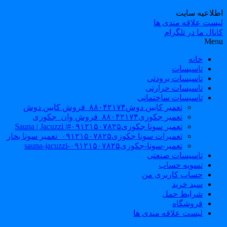
طلاعیه سایت
یست علاقه مندی ها
نال ما در تلگرام
Men
خانه
تاسیسات
تاسیسات برودتی
تاسیسات حرارتی
تاسیسات ساختمانی
تعمیر کابین دوش۸۸۰۴۲۱۷۴_فروش کابین دوش
تعمیر جکوزی۸۸۰۴۲۱۷۴_فروش وان_جکوزی
تعمیر سونا جکوزی۰۹۱۲۱۵۰۷۸۲۵#| Sauna | Jacuzzi
تعمیرات سونا جکوزی۰۹۱۲۱۵۰۷۸۲۵_تعمیر سونا بخار
تعمیر-سونا-جکوزی۰۹۱۲۱۵۰۷۸۲۵-sauna-jacuzzi
تاسیسات صنعتی
تسویه حساب
حساب کاربری من
سبد خرید
شرایط حمل
فروشگاه
لیست علاقه مندی ها