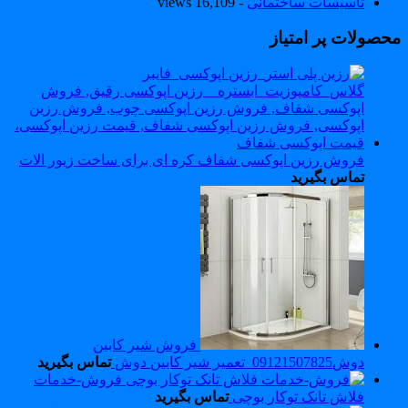
تاسیسات ساختمانی
- 16,109 views
حصولات پر امتیاز
فروش رزین اپوکسی شفاف کره ای برای ساخت زیور الات
تماس بگیرید
فروش شیر کابین
دوش09121507825_تعمیر شیر کابین دوش
تماس بگیرید
فروش-خدمات
فلاش تانک توکار بوچی
تماس بگیرید