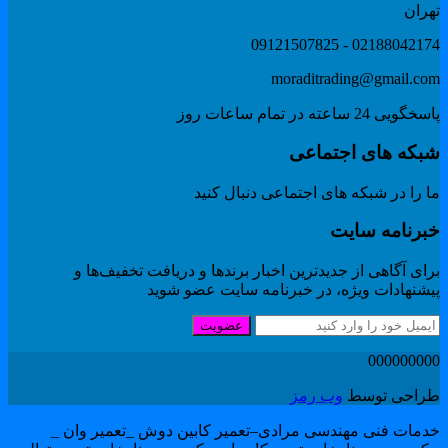
هران
02188042174 - 091215078
moraditrading@gmail.co
گویی 24 ساعته در تمام ساعات روز
بکه های اجتماعی
 را در شبکه های اجتماعی دنبال کنید
برنامه سایت
ای آگاهی از جدیدترین اخبار برندها و دریافت تخفیف‌ها و
یشنهادات ویژه، در خبرنامه سایت عضو شوید
عضویت
00000000
راحی توسط
وب رمز
دمات فنی مهندسی مرادی–تعمیر کابین دوش _تعمیر وان _