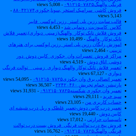
فرنگی والهنگ۰۹۱۲۱۵۰۷۸۲۵
- 5,008 views
فروش کاشی_سرامیک استخر ,سونا,جکوزی۸۸۰۴۲۱۷۴
-
5,143 views
قالب سایت رزین پلی استر_رزین اپوکسی_فایبر
گلاس_کامپوزیت رونمایی شد
- 4,453 views
فروش فلاش تانک توکار_والهنگ(زمینی_دیواری),تعمیر فلاش
تانک توکار_والهنگ
- 10,499 views
اموزش رایگان رزین پلی استر_رزین اپوکسی برای هنرهای
تزیینی
- 2,464 views
مراکز فروش_تعمیرات وان_جکوزی_کابین دوش_دور
دوشی_اتاق دوش
- 4,519 views
/تعمیر فلاش تانک توکار والهنگ دیواری_زمینی _ توالت فرنگی
دیواری
- 67,127 views
تعمیر اتصالی برق وان جکوزی۰۹۱۲۱۵۰۷۸۲۵
- 54,095 views
پارتیشن حمام تجریش ۲۲۴۲۰۴۶۰
- 36,507 views
تعمیر وان جکوزی شکسته۰۹۱۲۱۵۰۷۸۲۵
- 31,931 views
سبد خرید
- 29,111 views
حساب کاربری من
- 23,105 views
تعمیر درب کابین دوش-تعمیر غلطک و ریل درب شیشه ای
کابین دوش
- 19,440 views
تاسیسات حرارتی
- 17,012 views
فروش پیچ درب توالت فرنگی_فروش بست درب توالت
فرنگی والهنگ۰۹۱۲۱۵۰۷۸۲۵
- 16,762 views