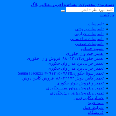
سته بندی محصولات
مشاهده آخرین مطالب بلاگ
ازگشت
تاسیسات
تاسیسات برودتی
تاسیسات حرارتی
تاسیسات ساختمانی
تاسیسات صنعتی
تسویه حساب
تعمیر جت وان جکوزی
تعمیر جکوزی۸۸۰۴۲۱۷۴_فروش وان_جکوزی
تعمیر خرابی برد مدار وان جکوزی
تعمیر خرابی برد مدار وان جکوزی
تعمیر سونا جکوزی۰۹۱۲۱۵۰۷۸۲۵#| Sauna | Jacuzzi
تعمیر کابین دوش۸۸۰۴۲۱۷۴_فروش کابین دوش
تعمیر و فروش بلوئر جکوزی
تعمیر و فروش موتور پمپ جکوزی
تعمیر و فروش هیتر وان جکوزی
حساب کاربری من
سبد خرید
شرایط حمل
فروشگاه