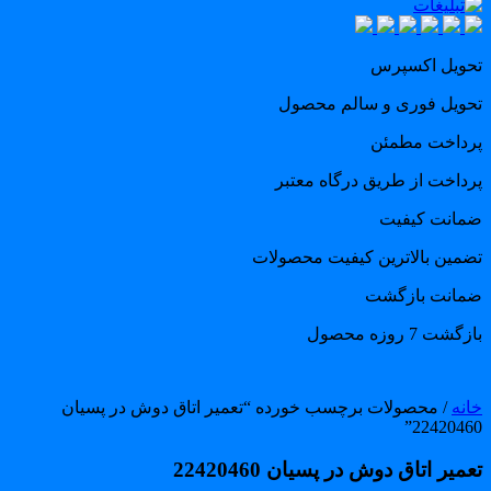
حویل اکسپرس
حویل فوری و سالم محصول
رداخت مطمئن
رداخت از طریق درگاه معتبر
مانت کیفیت
ضمین بالاترین کیفیت محصولات
مانت بازگشت
گشت 7 روزه محصول
انه
/ محصولات برچسب خورده “تعمیر اتاق دوش در پسیان
22420460
میر اتاق دوش در پسیان 22420460