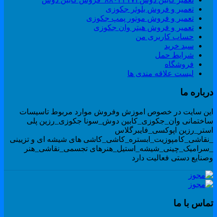
تعمیر و فروش بلوئر جکوزی
تعمیر و فروش موتور پمپ جکوزی
تعمیر و فروش هیتر وان جکوزی
حساب کاربری من
سبد خرید
شرایط حمل
فروشگاه
لیست علاقه مندی ها
رباره ما
ین سایت در خصوص اموزش وفروش موارد مربوط تاسیسات
اختمانی وان_جکوزی_کابین دوش_سونا جکوزی_رزین پلی
ستر_رزین اپوکسی_فایبرگلاس
نقاشی_کامپوزیت_ابستره_کاشی_کاشی های شیشه ای و تزیینی
سرامیک_چینی_شیشه_استیل_هنرهای تجسمی_نقاشی_هنر
صنایع دستی فعالیت دارد
ماس با ما