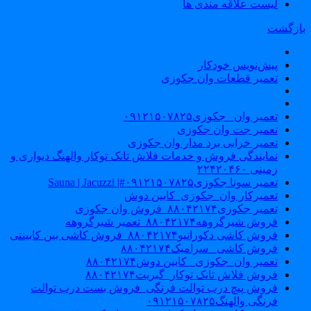
لیست علاقه مندی ها
ازگشت
پیش‌نویس خودکار
تعمیر قطعات وان جکوزی
تعمیر وان _جکوزی۰۹۱۲۱۵۰۷۸۲۵
تعمیر جت وان جکوزی
تعمیر خرابی برد مدار وان جکوزی
نمایندگی فروش و خدمات فلاش تانک توکار والهنگ دیواری و
زمینی ۲۲۴۲۰۴۶۰
تعمیر سونا جکوزی۰۹۱۲۱۵۰۷۸۲۵#| Sauna | Jacuzzi
تعمیرکار وان_جکوزی_کابین دوش
تعمیر جکوزی۸۸۰۴۲۱۷۴_فروش وان جکوزی
فروش شیرگروهه۸۸۰۴۲۱۷۴_تعمیر شیرگروهه
فروش کاشی دکوراتیو۸۸۰۴۲۱۷۴_فروش کاشی بین کابینتی
فروش کاشی _سرامیک۸۸۰۴۲۱۷۴
تعمیر وان_جکوزی_ کابین دوش۸۸۰۴۲۱۷۴
فروش فلاش تانک توکار_گبریت۸۸۰۴۲۱۷۴
فروش پیچ درب توالت فرنگی_فروش بست درب توالت
فرنگی والهنگ۰۹۱۲۱۵۰۷۸۲۵