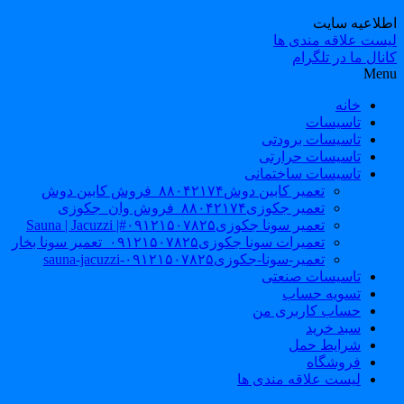
طلاعیه سایت
یست علاقه مندی ها
نال ما در تلگرام
Men
خانه
تاسیسات
تاسیسات برودتی
تاسیسات حرارتی
تاسیسات ساختمانی
تعمیر کابین دوش۸۸۰۴۲۱۷۴_فروش کابین دوش
تعمیر جکوزی۸۸۰۴۲۱۷۴_فروش وان_جکوزی
تعمیر سونا جکوزی۰۹۱۲۱۵۰۷۸۲۵#| Sauna | Jacuzzi
تعمیرات سونا جکوزی۰۹۱۲۱۵۰۷۸۲۵_تعمیر سونا بخار
تعمیر-سونا-جکوزی۰۹۱۲۱۵۰۷۸۲۵-sauna-jacuzzi
تاسیسات صنعتی
تسویه حساب
حساب کاربری من
سبد خرید
شرایط حمل
فروشگاه
لیست علاقه مندی ها