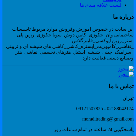
لیست علاقه مندی ها
رباره ما
ین سایت در خصوص اموزش وفروش موارد مربوط تاسیسات
اختمانی وان_جکوزی_کابین دوش_سونا جکوزی_رزین پلی
ستر_رزین اپوکسی_فایبرگلاس
نقاشی_کامپوزیت_ابستره_کاشی_کاشی های شیشه ای و تزیینی
سرامیک_چینی_شیشه_استیل_هنرهای تجسمی_نقاشی_هنر
صنایع دستی فعالیت دارد
ماس با ما
هران
02188042174 - 091215078
moraditrading@gmail.co
گویی 24 ساعته در تمام ساعات روز