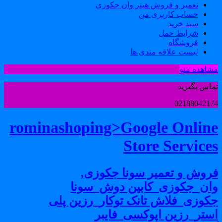
تعمیر و فروش هیتر وان جکوزی
حساب کاربری من
سبد خرید
شرایط حمل
فروشگاه
لیست علاقه مندی ها
شاهده منو
ماس بگیرید
0218804217
rominashoping>Google Onlin
Store Service
روش و تعمیر سونا جکوزی,
ان_جکوزی_کابین دوش_سونا
کوزی_فلاش تانک توکار_رزین پلی
ستر_رزین اپوکسی_فایبر