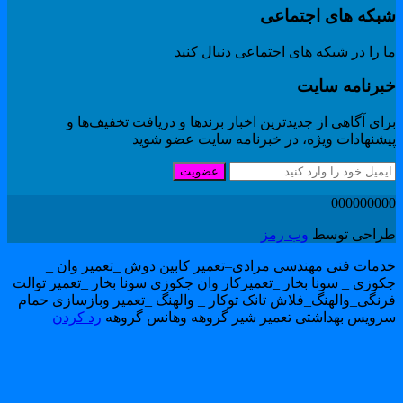
بکه های اجتماعی
 را در شبکه های اجتماعی دنبال کنید
برنامه سایت
ای آگاهی از جدیدترین اخبار برندها و دریافت تخفیف‌ها و
یشنهادات ویژه، در خبرنامه سایت عضو شوید
عضویت
00000000
راحی توسط
وب رمز
دمات فنی مهندسی مرادی–تعمیر کابین دوش _تعمیر وان _
کوزی _ سونا بخار _تعمیرکار وان جکوزی سونا بخار _تعمیر توالت
رنگی_والهنگ_فلاش تانک توکار _ والهنگ _تعمیر وبازسازی حمام
رویس بهداشتی تعمیر شیر گروهه وهانس گروهه
رد کردن