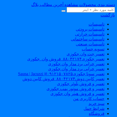
سته بندی محصولات
مشاهده آخرین مطالب بلاگ
ازگشت
تاسیسات
تاسیسات برودتی
تاسیسات حرارتی
تاسیسات ساختمانی
تاسیسات صنعتی
تسویه حساب
تعمیر جت وان جکوزی
تعمیر جکوزی۸۸۰۴۲۱۷۴_فروش وان_جکوزی
تعمیر خرابی برد مدار وان جکوزی
تعمیر خرابی برد مدار وان جکوزی
تعمیر سونا جکوزی۰۹۱۲۱۵۰۷۸۲۵#| Sauna | Jacuzzi
تعمیر کابین دوش۸۸۰۴۲۱۷۴_فروش کابین دوش
تعمیر و فروش بلوئر جکوزی
تعمیر و فروش موتور پمپ جکوزی
تعمیر و فروش هیتر وان جکوزی
حساب کاربری من
سبد خرید
شرایط حمل
فروشگاه