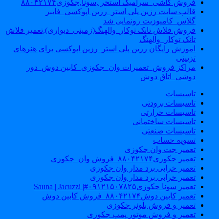
فروش کاشی_سرامیک استخر ,سونا,جکوزی۸۸۰۴۲۱۷۴
قالب سایت رزین پلی استر_رزین اپوکسی_فایبر
گلاس_کامپوزیت رونمایی شد
فروش فلاش تانک توکار_والهنگ(زمینی_دیواری),تعمیر فلاش
تانک توکار_والهنگ
اموزش رایگان رزین پلی استر_رزین اپوکسی برای هنرهای
تزیینی
مراکز فروش_تعمیرات وان_جکوزی_کابین دوش_دور
دوشی_اتاق دوش
تاسیسات
تاسیسات برودتی
تاسیسات حرارتی
تاسیسات ساختمانی
تاسیسات صنعتی
تسویه حساب
تعمیر جت وان جکوزی
تعمیر جکوزی۸۸۰۴۲۱۷۴_فروش وان_جکوزی
تعمیر خرابی برد مدار وان جکوزی
تعمیر خرابی برد مدار وان جکوزی
تعمیر سونا جکوزی۰۹۱۲۱۵۰۷۸۲۵#| Sauna | Jacuzzi
تعمیر کابین دوش۸۸۰۴۲۱۷۴_فروش کابین دوش
تعمیر و فروش بلوئر جکوزی
تعمیر و فروش موتور پمپ جکوزی