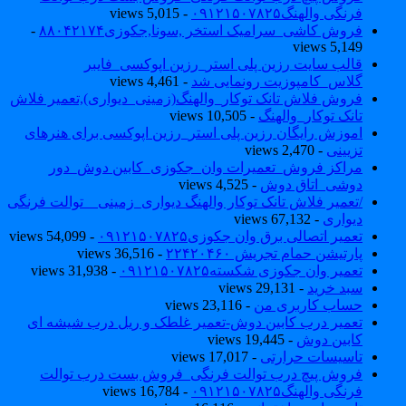
فرنگی والهنگ۰۹۱۲۱۵۰۷۸۲۵
- 5,015 views
فروش کاشی_سرامیک استخر ,سونا,جکوزی۸۸۰۴۲۱۷۴
-
5,149 views
قالب سایت رزین پلی استر_رزین اپوکسی_فایبر
گلاس_کامپوزیت رونمایی شد
- 4,461 views
فروش فلاش تانک توکار_والهنگ(زمینی_دیواری),تعمیر فلاش
تانک توکار_والهنگ
- 10,505 views
اموزش رایگان رزین پلی استر_رزین اپوکسی برای هنرهای
تزیینی
- 2,470 views
مراکز فروش_تعمیرات وان_جکوزی_کابین دوش_دور
دوشی_اتاق دوش
- 4,525 views
/تعمیر فلاش تانک توکار والهنگ دیواری_زمینی _ توالت فرنگی
دیواری
- 67,132 views
تعمیر اتصالی برق وان جکوزی۰۹۱۲۱۵۰۷۸۲۵
- 54,099 views
پارتیشن حمام تجریش ۲۲۴۲۰۴۶۰
- 36,516 views
تعمیر وان جکوزی شکسته۰۹۱۲۱۵۰۷۸۲۵
- 31,938 views
سبد خرید
- 29,131 views
حساب کاربری من
- 23,116 views
تعمیر درب کابین دوش-تعمیر غلطک و ریل درب شیشه ای
کابین دوش
- 19,445 views
تاسیسات حرارتی
- 17,017 views
فروش پیچ درب توالت فرنگی_فروش بست درب توالت
فرنگی والهنگ۰۹۱۲۱۵۰۷۸۲۵
- 16,784 views