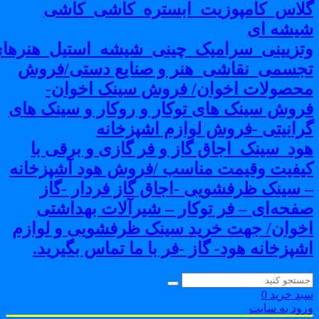
لاس_کامپوزیت_ابستره_کاشی_کاشی
یشه ای
تزیینی_سرامیک_چینی_شیشه_استیل_هنرهای
جسمی_نقاشی_هنر و صنایع دستی/فروش
حصولات اخوان/ فروش سینک اخوان-
روش سینک های توکار و روکار و سینک های
رانیتی -فروش لوازم اشپزخانه
ود_سینک_اجاق گاز و فر گازی و برقی با
یفیت وقیمت مناسب /فروش هود آشپزخانه
 سینک ظرفشویی -اجاق گاز فردار -گاز
فحه‌ای – فر توکار – شیرآلات بهداشتی
خوان/ جهت خرید سینک ظرفشویی و لوازم
شپزخانه هود- گاز -فر با ما تماس بگیرید.
بد خرید
0
رود به سایت