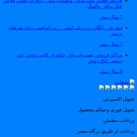
فروش فلاش تانک توکار_والهنگ(زمینی_دیواری),تعمیر فلاش
تانک توکار_والهنگ
7 سال پیش
اموزش رایگان رزین پلی استر_رزین اپوکسی برای هنرهای
تزیینی
7 سال پیش
مراکز فروش_تعمیرات وان_جکوزی_کابین دوش_دور
دوشی_اتاق دوش
8 سال پیش
حویل اکسپرس
حویل فوری و سالم محصول
رداخت مطمئن
رداخت از طریق درگاه معتبر