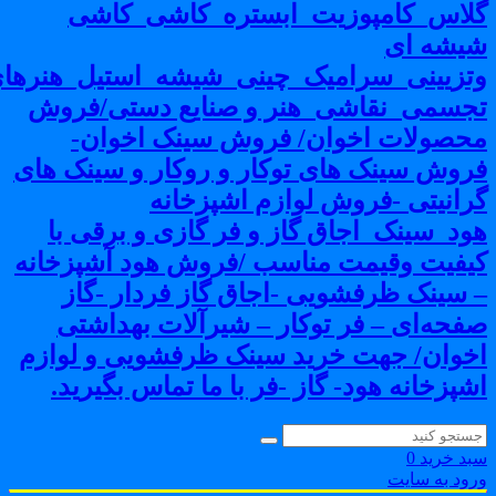
لاس_کامپوزیت_ابستره_کاشی_کاشی
یشه ای
تزیینی_سرامیک_چینی_شیشه_استیل_هنرهای
جسمی_نقاشی_هنر و صنایع دستی/فروش
حصولات اخوان/ فروش سینک اخوان-
روش سینک های توکار و روکار و سینک های
رانیتی -فروش لوازم اشپزخانه
ود_سینک_اجاق گاز و فر گازی و برقی با
یفیت وقیمت مناسب /فروش هود آشپزخانه
 سینک ظرفشویی -اجاق گاز فردار -گاز
فحه‌ای – فر توکار – شیرآلات بهداشتی
خوان/ جهت خرید سینک ظرفشویی و لوازم
شپزخانه هود- گاز -فر با ما تماس بگیرید.
بد خرید
0
رود به سایت