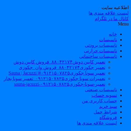
طلاعیه سایت
یست علاقه مندی ها
نال ما در تلگرام
Men
خانه
تاسیسات
تاسیسات برودتی
تاسیسات حرارتی
تاسیسات ساختمانی
تعمیر کابین دوش۸۸۰۴۲۱۷۴_فروش کابین دوش
تعمیر جکوزی۸۸۰۴۲۱۷۴_فروش وان_جکوزی
تعمیر سونا جکوزی۰۹۱۲۱۵۰۷۸۲۵#| Sauna | Jacuzzi
تعمیرات سونا جکوزی۰۹۱۲۱۵۰۷۸۲۵_تعمیر سونا بخار
تعمیر-سونا-جکوزی۰۹۱۲۱۵۰۷۸۲۵-sauna-jacuzzi
تاسیسات صنعتی
تسویه حساب
حساب کاربری من
سبد خرید
شرایط حمل
فروشگاه
لیست علاقه مندی ها