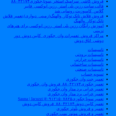
فروش کاشی_سرامیک استخر ,سونا,جکوزی۸۸۰۴۲۱۷۴
قالب سایت رزین پلی استر_رزین اپوکسی_فایبر
گلاس_کامپوزیت رونمایی شد
فروش فلاش تانک توکار_والهنگ(زمینی_دیواری),تعمیر فلاش
تانک توکار_والهنگ
اموزش رایگان رزین پلی استر_رزین اپوکسی برای هنرهای
تزیینی
مراکز فروش_تعمیرات وان_جکوزی_کابین دوش_دور
دوشی_اتاق دوش
تاسیسات
تاسیسات برودتی
تاسیسات حرارتی
تاسیسات ساختمانی
تاسیسات صنعتی
تسویه حساب
تعمیر جت وان جکوزی
تعمیر جکوزی۸۸۰۴۲۱۷۴_فروش وان_جکوزی
تعمیر خرابی برد مدار وان جکوزی
تعمیر خرابی برد مدار وان جکوزی
تعمیر سونا جکوزی۰۹۱۲۱۵۰۷۸۲۵#| Sauna | Jacuzzi
تعمیر کابین دوش۸۸۰۴۲۱۷۴_فروش کابین دوش
تعمیر و فروش بلوئر جکوزی
تعمیر و فروش موتور پمپ جکوزی