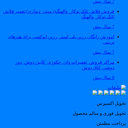
7 سال پیش
فروش فلاش تانک توکار_والهنگ(زمینی_دیواری),تعمیر فلاش
تانک توکار_والهنگ
7 سال پیش
اموزش رایگان رزین پلی استر_رزین اپوکسی برای هنرهای
تزیینی
7 سال پیش
مراکز فروش_تعمیرات وان_جکوزی_کابین دوش_دور
دوشی_اتاق دوش
8 سال پیش
حویل اکسپرس
حویل فوری و سالم محصول
رداخت مطمئن