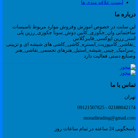
لیست علاقه مندی ها
رباره ما
ین سایت در خصوص اموزش وفروش موارد مربوط تاسیسات
اختمانی وان_جکوزی_کابین دوش_سونا جکوزی_رزین پلی
ستر_رزین اپوکسی_فایبرگلاس
نقاشی_کامپوزیت_ابستره_کاشی_کاشی های شیشه ای و تزیینی
سرامیک_چینی_شیشه_استیل_هنرهای تجسمی_نقاشی_هنر
صنایع دستی فعالیت دارد
ماس با ما
هران
02188042174 - 091215078
moraditrading@gmail.co
گویی 24 ساعته در تمام ساعات روز