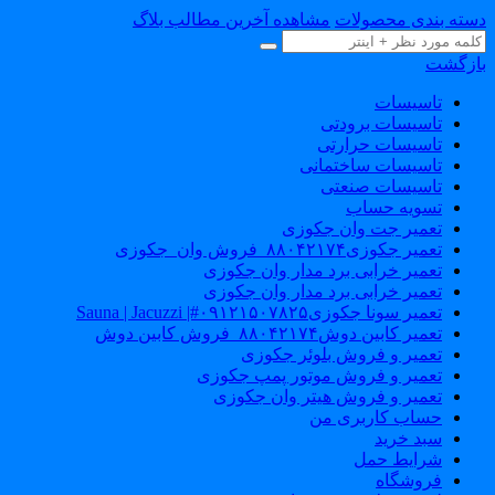
سته بندی محصولات
مشاهده آخرین مطالب بلاگ
ازگشت
تاسیسات
تاسیسات برودتی
تاسیسات حرارتی
تاسیسات ساختمانی
تاسیسات صنعتی
تسویه حساب
تعمیر جت وان جکوزی
تعمیر جکوزی۸۸۰۴۲۱۷۴_فروش وان_جکوزی
تعمیر خرابی برد مدار وان جکوزی
تعمیر خرابی برد مدار وان جکوزی
تعمیر سونا جکوزی۰۹۱۲۱۵۰۷۸۲۵#| Sauna | Jacuzzi
تعمیر کابین دوش۸۸۰۴۲۱۷۴_فروش کابین دوش
تعمیر و فروش بلوئر جکوزی
تعمیر و فروش موتور پمپ جکوزی
تعمیر و فروش هیتر وان جکوزی
حساب کاربری من
سبد خرید
شرایط حمل
فروشگاه