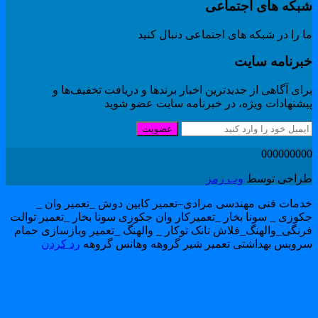
بکه های اجتماعی
 را در شبکه های اجتماعی دنبال کنید
برنامه سایت
ای آگاهی از جدیدترین اخبار برندها و دریافت تخفیف‌ها و
یشنهادات ویژه، در خبرنامه سایت عضو شوید
عضویت
00000000
راحی توسط
وب رمز
دمات فنی مهندسی مرادی–تعمیر کابین دوش _تعمیر وان _
کوزی _ سونا بخار _تعمیرکار وان جکوزی سونا بخار _تعمیر توالت
رنگی_والهنگ_فلاش تانک توکار _ والهنگ _تعمیر وبازسازی حمام
رویس بهداشتی تعمیر شیر گروهه وهانس گروهه
رد کردن