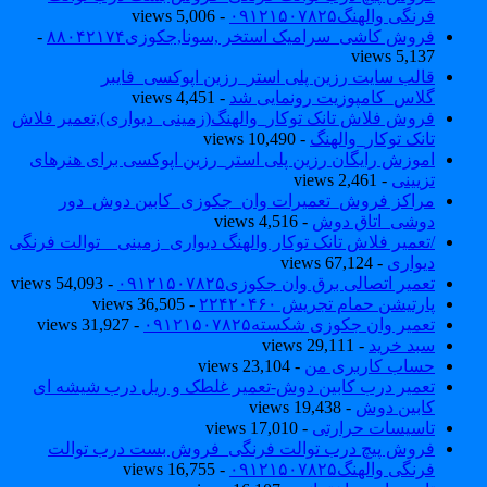
فرنگی والهنگ۰۹۱۲۱۵۰۷۸۲۵
- 5,006 views
فروش کاشی_سرامیک استخر ,سونا,جکوزی۸۸۰۴۲۱۷۴
-
5,137 views
قالب سایت رزین پلی استر_رزین اپوکسی_فایبر
گلاس_کامپوزیت رونمایی شد
- 4,451 views
فروش فلاش تانک توکار_والهنگ(زمینی_دیواری),تعمیر فلاش
تانک توکار_والهنگ
- 10,490 views
اموزش رایگان رزین پلی استر_رزین اپوکسی برای هنرهای
تزیینی
- 2,461 views
مراکز فروش_تعمیرات وان_جکوزی_کابین دوش_دور
دوشی_اتاق دوش
- 4,516 views
/تعمیر فلاش تانک توکار والهنگ دیواری_زمینی _ توالت فرنگی
دیواری
- 67,124 views
تعمیر اتصالی برق وان جکوزی۰۹۱۲۱۵۰۷۸۲۵
- 54,093 views
پارتیشن حمام تجریش ۲۲۴۲۰۴۶۰
- 36,505 views
تعمیر وان جکوزی شکسته۰۹۱۲۱۵۰۷۸۲۵
- 31,927 views
سبد خرید
- 29,111 views
حساب کاربری من
- 23,104 views
تعمیر درب کابین دوش-تعمیر غلطک و ریل درب شیشه ای
کابین دوش
- 19,438 views
تاسیسات حرارتی
- 17,010 views
فروش پیچ درب توالت فرنگی_فروش بست درب توالت
فرنگی والهنگ۰۹۱۲۱۵۰۷۸۲۵
- 16,755 views