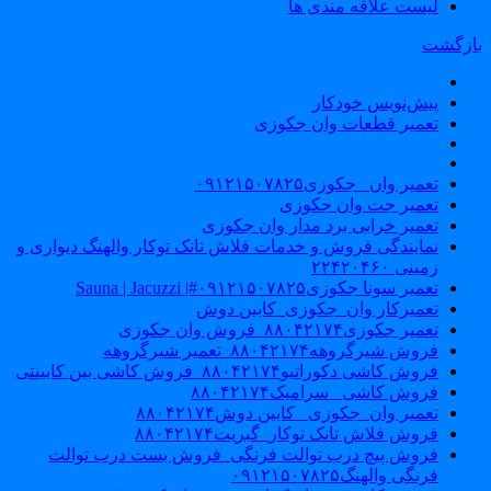
لیست علاقه مندی ها
ازگشت
پیش‌نویس خودکار
تعمیر قطعات وان جکوزی
تعمیر وان _جکوزی۰۹۱۲۱۵۰۷۸۲۵
تعمیر جت وان جکوزی
تعمیر خرابی برد مدار وان جکوزی
نمایندگی فروش و خدمات فلاش تانک توکار والهنگ دیواری و
زمینی ۲۲۴۲۰۴۶۰
تعمیر سونا جکوزی۰۹۱۲۱۵۰۷۸۲۵#| Sauna | Jacuzzi
تعمیرکار وان_جکوزی_کابین دوش
تعمیر جکوزی۸۸۰۴۲۱۷۴_فروش وان جکوزی
فروش شیرگروهه۸۸۰۴۲۱۷۴_تعمیر شیرگروهه
فروش کاشی دکوراتیو۸۸۰۴۲۱۷۴_فروش کاشی بین کابینتی
فروش کاشی _سرامیک۸۸۰۴۲۱۷۴
تعمیر وان_جکوزی_ کابین دوش۸۸۰۴۲۱۷۴
فروش فلاش تانک توکار_گبریت۸۸۰۴۲۱۷۴
فروش پیچ درب توالت فرنگی_فروش بست درب توالت
فرنگی والهنگ۰۹۱۲۱۵۰۷۸۲۵