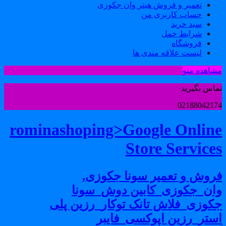
تعمیر و فروش هیتر وان جکوزی
حساب کاربری من
سبد خرید
شرایط حمل
فروشگاه
لیست علاقه مندی ها
شاهده منو
ماس بگیرید
0218804217
rominashoping>Google Onlin
Store Service
روش و تعمیر سونا جکوزی,
ان_جکوزی_کابین دوش_سونا
کوزی_فلاش تانک توکار_رزین پلی
ستر_رزین اپوکسی_فایبر