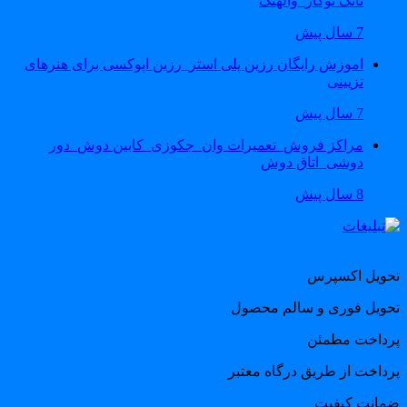
تانک توکار_والهنگ
7 سال پیش
اموزش رایگان رزین پلی استر_رزین اپوکسی برای هنرهای
تزیینی
7 سال پیش
مراکز فروش_تعمیرات وان_جکوزی_کابین دوش_دور
دوشی_اتاق دوش
8 سال پیش
حویل اکسپرس
حویل فوری و سالم محصول
رداخت مطمئن
رداخت از طریق درگاه معتبر
مانت کیفیت