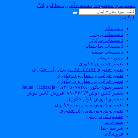
سته بندی محصولات
مشاهده آخرین مطالب بلاگ
ازگشت
تاسیسات
تاسیسات برودتی
تاسیسات حرارتی
تاسیسات ساختمانی
تاسیسات صنعتی
تسویه حساب
تعمیر جت وان جکوزی
تعمیر جکوزی۸۸۰۴۲۱۷۴_فروش وان_جکوزی
تعمیر خرابی برد مدار وان جکوزی
تعمیر خرابی برد مدار وان جکوزی
تعمیر سونا جکوزی۰۹۱۲۱۵۰۷۸۲۵#| Sauna | Jacuzzi
تعمیر کابین دوش۸۸۰۴۲۱۷۴_فروش کابین دوش
تعمیر و فروش بلوئر جکوزی
تعمیر و فروش موتور پمپ جکوزی
تعمیر و فروش هیتر وان جکوزی
حساب کاربری من
سبد خرید
شرایط حمل
فروشگاه