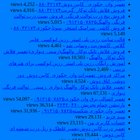
تعمیر وان_جکوزی_ کابین دوش۸۸۰۴۲۱۷۴
- 4,252 views
فروش فلاش تانک توکار_گبریت۸۸۰۴۲۱۷۴
- 4,916 views
فروش پیچ درب توالت فرنگی_فروش بست درب توالت
فرنگی والهنگ۰۹۱۲۱۵۰۷۸۲۵
- 5,015 views
فروش کاشی_سرامیک استخر ,سونا,جکوزی۸۸۰۴۲۱۷۴
-
5,149 views
قالب سایت رزین پلی استر_رزین اپوکسی_فایبر
گلاس_کامپوزیت رونمایی شد
- 4,461 views
فروش فلاش تانک توکار_والهنگ(زمینی_دیواری),تعمیر فلاش
تانک توکار_والهنگ
- 10,503 views
اموزش رایگان رزین پلی استر_رزین اپوکسی برای هنرهای
تزیینی
- 2,469 views
مراکز فروش_تعمیرات وان_جکوزی_کابین دوش_دور
دوشی_اتاق دوش
- 4,524 views
/تعمیر فلاش تانک توکار والهنگ دیواری_زمینی _ توالت فرنگی
دیواری
- 67,131 views
تعمیر اتصالی برق وان جکوزی۰۹۱۲۱۵۰۷۸۲۵
- 54,097 views
پارتیشن حمام تجریش ۲۲۴۲۰۴۶۰
- 36,514 views
تعمیر وان جکوزی شکسته۰۹۱۲۱۵۰۷۸۲۵
- 31,936 views
سبد خرید
- 29,131 views
حساب کاربری من
- 23,115 views
تعمیر درب کابین دوش-تعمیر غلطک و ریل درب شیشه ای
کابین دوش
- 19,444 views