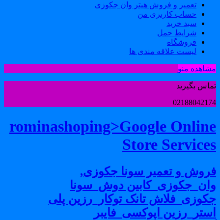
تعمیر و فروش هیتر وان جکوزی
حساب کاربری من
سبد خرید
شرایط حمل
فروشگاه
لیست علاقه مندی ها
شاهده منو
ماس بگیرید
0218804217
rominashoping>Google Onlin
Store Service
روش و تعمیر سونا جکوزی,
ان_جکوزی_کابین دوش_سونا
کوزی_فلاش تانک توکار_رزین پلی
ستر_رزین اپوکسی_فایبر