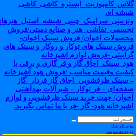
لاس_کامپوزیت_ابستره_کاشی_کاشی
یشه ای
تزیینی_سرامیک_چینی_شیشه_استیل_هنرهای
جسمی_نقاشی_هنر و صنایع دستی/فروش
حصولات اخوان/ فروش سینک اخوان-
روش سینک های توکار و روکار و سینک های
رانیتی -فروش لوازم اشپزخانه
ود_سینک_اجاق گاز و فر گازی و برقی با
یفیت وقیمت مناسب /فروش هود آشپزخانه
 سینک ظرفشویی -اجاق گاز فردار -گاز
فحه‌ای – فر توکار – شیرآلات بهداشتی
خوان/ جهت خرید سینک ظرفشویی و لوازم
شپزخانه هود- گاز -فر با ما تماس بگیرید.
بد خرید
0
رود به سایت