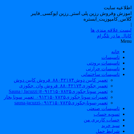
طلاعیه سایت
موزش وفروش رزین پلی استر_رزین اپوکسی_فایبر
لاس_کامپوزیت_ابستره
یست علاقه مندی ها
نال ما در تلگرام
Men
خانه
تاسیسات
تاسیسات برودتی
تاسیسات حرارتی
تاسیسات ساختمانی
تعمیر کابین دوش۸۸۰۴۲۱۷۴_فروش کابین دوش
تعمیر جکوزی۸۸۰۴۲۱۷۴_فروش وان_جکوزی
تعمیر سونا جکوزی۰۹۱۲۱۵۰۷۸۲۵#| Sauna | Jacuzzi
تعمیرات سونا جکوزی۰۹۱۲۱۵۰۷۸۲۵_تعمیر سونا بخار
تعمیر-سونا-جکوزی۰۹۱۲۱۵۰۷۸۲۵-sauna-jacuzzi
تاسیسات صنعتی
تسویه حساب
حساب کاربری من
سبد خرید
شرایط حمل