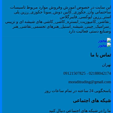
ین سایت در خصوص اموزش وفروش موارد مربوط تاسیسات
اختمانی وان_جکوزی_کابین دوش_سونا جکوزی_رزین پلی
ستر_رزین اپوکسی_فایبرگلاس
نقاشی_کامپوزیت_ابستره_کاشی_کاشی های شیشه ای و تزیینی
سرامیک_چینی_شیشه_استیل_هنرهای تجسمی_نقاشی_هنر
صنایع دستی فعالیت دارد
ماس با ما
هران
02188042174 - 091215078
moraditrading@gmail.co
گویی 24 ساعته در تمام ساعات روز
بکه های اجتماعی
 را در شبکه های اجتماعی دنبال کنید