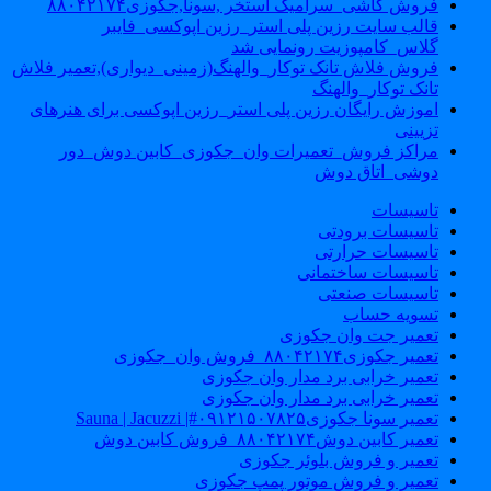
فروش کاشی_سرامیک استخر ,سونا,جکوزی۸۸۰۴۲۱۷۴
قالب سایت رزین پلی استر_رزین اپوکسی_فایبر
گلاس_کامپوزیت رونمایی شد
فروش فلاش تانک توکار_والهنگ(زمینی_دیواری),تعمیر فلاش
تانک توکار_والهنگ
اموزش رایگان رزین پلی استر_رزین اپوکسی برای هنرهای
تزیینی
مراکز فروش_تعمیرات وان_جکوزی_کابین دوش_دور
دوشی_اتاق دوش
تاسیسات
تاسیسات برودتی
تاسیسات حرارتی
تاسیسات ساختمانی
تاسیسات صنعتی
تسویه حساب
تعمیر جت وان جکوزی
تعمیر جکوزی۸۸۰۴۲۱۷۴_فروش وان_جکوزی
تعمیر خرابی برد مدار وان جکوزی
تعمیر خرابی برد مدار وان جکوزی
تعمیر سونا جکوزی۰۹۱۲۱۵۰۷۸۲۵#| Sauna | Jacuzzi
تعمیر کابین دوش۸۸۰۴۲۱۷۴_فروش کابین دوش
تعمیر و فروش بلوئر جکوزی
تعمیر و فروش موتور پمپ جکوزی