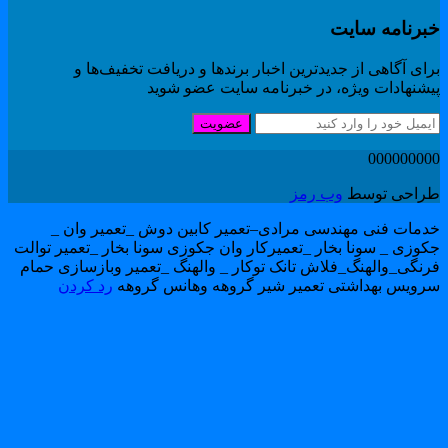
برنامه سایت
ای آگاهی از جدیدترین اخبار برندها و دریافت تخفیف‌ها و
یشنهادات ویژه، در خبرنامه سایت عضو شوید
عضویت
00000000
راحی توسط
وب رمز
دمات فنی مهندسی مرادی–تعمیر کابین دوش _تعمیر وان _
کوزی _ سونا بخار _تعمیرکار وان جکوزی سونا بخار _تعمیر توالت
رنگی_والهنگ_فلاش تانک توکار _ والهنگ _تعمیر وبازسازی حمام
رویس بهداشتی تعمیر شیر گروهه وهانس گروهه
رد کردن