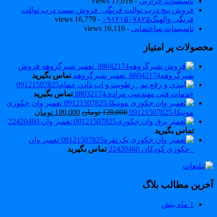
تاسیسات حرارتی
- 17,016 views
فروش پیچ درب توالت فرنگی_فروش بست درب توالت
فرنگی والهنگ۰۹۱۲۱۵۰۷۸۲۵
- 16,779 views
تاسیسات ساختمانی
- 16,116 views
حصولات پر امتیاز
فروش
شیرگروهه88042174_تعمیر شیرگروهه
تماس بگیرید
خدمات فنی مهندسی مرادی88032174
تماس بگیرید
تعمیر وان جکوزی
مونیکا-09121507825
120,000
تومان
100,000
تومان
تعمیر وان 22420460
تماس بگیرید
تعمیر وان
_جکوزی کودکان 22420460
تماس بگیرید
خرین مطالب بلاگ
1 ماه پیش