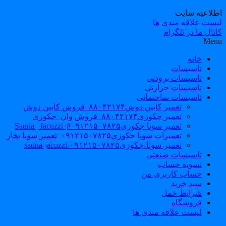
طلاعیه سایت
یست علاقه مندی ها
نال ما در تلگرام
Men
خانه
تاسیسات
تاسیسات برودتی
تاسیسات حرارتی
تاسیسات ساختمانی
تعمیر کابین دوش۸۸۰۴۲۱۷۴_فروش کابین دوش
تعمیر جکوزی۸۸۰۴۲۱۷۴_فروش وان_جکوزی
تعمیر سونا جکوزی۰۹۱۲۱۵۰۷۸۲۵#| Sauna | Jacuzzi
تعمیرات سونا جکوزی۰۹۱۲۱۵۰۷۸۲۵_تعمیر سونا بخار
تعمیر-سونا-جکوزی۰۹۱۲۱۵۰۷۸۲۵-sauna-jacuzzi
تاسیسات صنعتی
تسویه حساب
حساب کاربری من
سبد خرید
شرایط حمل
فروشگاه
لیست علاقه مندی ها