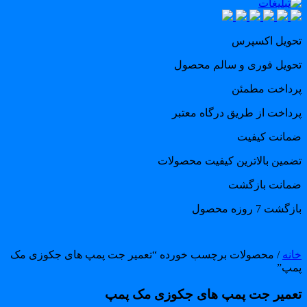
حویل اکسپرس
حویل فوری و سالم محصول
رداخت مطمئن
رداخت از طریق درگاه معتبر
مانت کیفیت
ضمین بالاترین کیفیت محصولات
مانت بازگشت
گشت 7 روزه محصول
انه
/ محصولات برچسب خورده “تعمیر جت پمپ های جکوزی مک
مپ”
عمیر جت پمپ های جکوزی مک پمپ