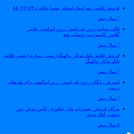
فروش کاشی_سرامیک استخر ,سونا,جکوزی۸۸۰۴۲۱۷۴
7 سال پیش
قالب سایت رزین پلی استر_رزین اپوکسی_فایبر
گلاس_کامپوزیت رونمایی شد
7 سال پیش
فروش فلاش تانک توکار_والهنگ(زمینی_دیواری),تعمیر فلاش
تانک توکار_والهنگ
7 سال پیش
اموزش رایگان رزین پلی استر_رزین اپوکسی برای هنرهای
تزیینی
7 سال پیش
مراکز فروش_تعمیرات وان_جکوزی_کابین دوش_دور
دوشی_اتاق دوش
8 سال پیش