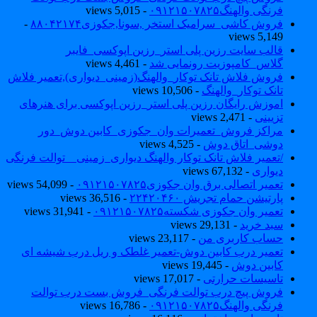
فرنگی والهنگ۰۹۱۲۱۵۰۷۸۲۵
- 5,015 views
فروش کاشی_سرامیک استخر ,سونا,جکوزی۸۸۰۴۲۱۷۴
-
5,149 views
قالب سایت رزین پلی استر_رزین اپوکسی_فایبر
گلاس_کامپوزیت رونمایی شد
- 4,461 views
فروش فلاش تانک توکار_والهنگ(زمینی_دیواری),تعمیر فلاش
تانک توکار_والهنگ
- 10,506 views
اموزش رایگان رزین پلی استر_رزین اپوکسی برای هنرهای
تزیینی
- 2,471 views
مراکز فروش_تعمیرات وان_جکوزی_کابین دوش_دور
دوشی_اتاق دوش
- 4,525 views
/تعمیر فلاش تانک توکار والهنگ دیواری_زمینی _ توالت فرنگی
دیواری
- 67,132 views
تعمیر اتصالی برق وان جکوزی۰۹۱۲۱۵۰۷۸۲۵
- 54,099 views
پارتیشن حمام تجریش ۲۲۴۲۰۴۶۰
- 36,516 views
تعمیر وان جکوزی شکسته۰۹۱۲۱۵۰۷۸۲۵
- 31,941 views
سبد خرید
- 29,131 views
حساب کاربری من
- 23,117 views
تعمیر درب کابین دوش-تعمیر غلطک و ریل درب شیشه ای
کابین دوش
- 19,445 views
تاسیسات حرارتی
- 17,017 views
فروش پیچ درب توالت فرنگی_فروش بست درب توالت
فرنگی والهنگ۰۹۱۲۱۵۰۷۸۲۵
- 16,786 views