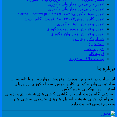
تعمیر خرابی برد مدار وان جکوزی
تعمیر خرابی برد مدار وان جکوزی
تعمیر سونا جکوزی۰۹۱۲۱۵۰۷۸۲۵#| Sauna | Jacuzzi
تعمیر کابین دوش۸۸۰۴۲۱۷۴_فروش کابین دوش
تعمیر و فروش بلوئر جکوزی
تعمیر و فروش موتور پمپ جکوزی
تعمیر و فروش هیتر وان جکوزی
حساب کاربری من
سبد خرید
شرایط حمل
فروشگاه
لیست علاقه مندی ها
رباره ما
ین سایت در خصوص اموزش وفروش موارد مربوط تاسیسات
اختمانی وان_جکوزی_کابین دوش_سونا جکوزی_رزین پلی
ستر_رزین اپوکسی_فایبرگلاس
نقاشی_کامپوزیت_ابستره_کاشی_کاشی های شیشه ای و تزیینی
سرامیک_چینی_شیشه_استیل_هنرهای تجسمی_نقاشی_هنر
صنایع دستی فعالیت دارد