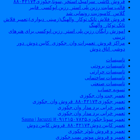
فروش کاشی_سرامیک استخر ,سونا,جکوزی۸۸۰۴۲۱۷۴
قالب سایت رزین پلی استر_رزین اپوکسی_فایبر
گلاس_کامپوزیت رونمایی شد
فروش فلاش تانک توکار_والهنگ(زمینی_دیواری),تعمیر فلاش
تانک توکار_والهنگ
اموزش رایگان رزین پلی استر_رزین اپوکسی برای هنرهای
تزیینی
مراکز فروش_تعمیرات وان_جکوزی_کابین دوش_دور
دوشی_اتاق دوش
تاسیسات
تاسیسات برودتی
تاسیسات حرارتی
تاسیسات ساختمانی
تاسیسات صنعتی
تسویه حساب
تعمیر جت وان جکوزی
تعمیر جکوزی۸۸۰۴۲۱۷۴_فروش وان_جکوزی
تعمیر خرابی برد مدار وان جکوزی
تعمیر خرابی برد مدار وان جکوزی
تعمیر سونا جکوزی۰۹۱۲۱۵۰۷۸۲۵#| Sauna | Jacuzzi
تعمیر کابین دوش۸۸۰۴۲۱۷۴_فروش کابین دوش
تعمیر و فروش بلوئر جکوزی
تعمیر و فروش موتور پمپ جکوزی