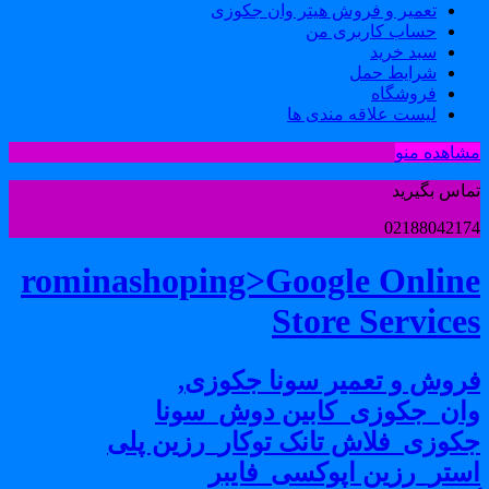
تعمیر و فروش هیتر وان جکوزی
حساب کاربری من
سبد خرید
شرایط حمل
فروشگاه
لیست علاقه مندی ها
شاهده منو
ماس بگیرید
0218804217
rominashoping>Google Onlin
Store Service
روش و تعمیر سونا جکوزی,
ان_جکوزی_کابین دوش_سونا
کوزی_فلاش تانک توکار_رزین پلی
ستر_رزین اپوکسی_فایبر