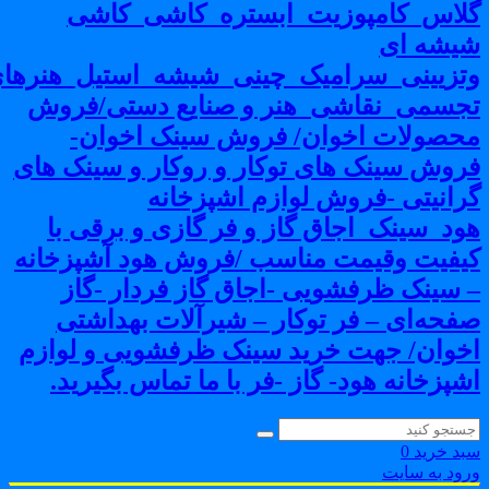
لاس_کامپوزیت_ابستره_کاشی_کاشی
یشه ای
تزیینی_سرامیک_چینی_شیشه_استیل_هنرهای
جسمی_نقاشی_هنر و صنایع دستی/فروش
حصولات اخوان/ فروش سینک اخوان-
روش سینک های توکار و روکار و سینک های
رانیتی -فروش لوازم اشپزخانه
ود_سینک_اجاق گاز و فر گازی و برقی با
یفیت وقیمت مناسب /فروش هود آشپزخانه
 سینک ظرفشویی -اجاق گاز فردار -گاز
فحه‌ای – فر توکار – شیرآلات بهداشتی
خوان/ جهت خرید سینک ظرفشویی و لوازم
شپزخانه هود- گاز -فر با ما تماس بگیرید.
بد خرید
0
رود به سایت