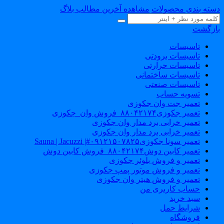
سته بندی محصولات
مشاهده آخرین مطالب بلاگ
ازگشت
تاسیسات
تاسیسات برودتی
تاسیسات حرارتی
تاسیسات ساختمانی
تاسیسات صنعتی
تسویه حساب
تعمیر جت وان جکوزی
تعمیر جکوزی۸۸۰۴۲۱۷۴_فروش وان_جکوزی
تعمیر خرابی برد مدار وان جکوزی
تعمیر خرابی برد مدار وان جکوزی
تعمیر سونا جکوزی۰۹۱۲۱۵۰۷۸۲۵#| Sauna | Jacuzzi
تعمیر کابین دوش۸۸۰۴۲۱۷۴_فروش کابین دوش
تعمیر و فروش بلوئر جکوزی
تعمیر و فروش موتور پمپ جکوزی
تعمیر و فروش هیتر وان جکوزی
حساب کاربری من
سبد خرید
شرایط حمل
فروشگاه