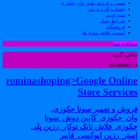
تعمیر و فروش هیتر وان جکوزی
حساب کاربری من
سبد خرید
شرایط حمل
فروشگاه
لیست علاقه مندی ها
شاهده منو
ماس بگیرید
0218804217
rominashoping>Google Onlin
Store Service
روش و تعمیر سونا جکوزی,
ان_جکوزی_کابین دوش_سونا
کوزی_فلاش تانک توکار_رزین پلی
ستر_رزین اپوکسی_فایبر