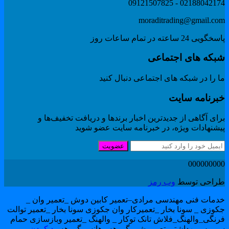
02188042174 - 091215078
moraditrading@gmail.co
گویی 24 ساعته در تمام ساعات روز
بکه های اجتماعی
 را در شبکه های اجتماعی دنبال کنید
برنامه سایت
ای آگاهی از جدیدترین اخبار برندها و دریافت تخفیف‌ها و
یشنهادات ویژه، در خبرنامه سایت عضو شوید
عضویت
00000000
راحی توسط
وب رمز
دمات فنی مهندسی مرادی–تعمیر کابین دوش _تعمیر وان _
کوزی _ سونا بخار _تعمیرکار وان جکوزی سونا بخار _تعمیر توالت
رنگی_والهنگ_فلاش تانک توکار _ والهنگ _تعمیر وبازسازی حمام
رویس بهداشتی تعمیر شیر گروهه وهانس گروهه
رد کردن