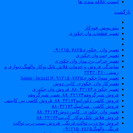
لیست علاقه مندی ها
ازگشت
پیش‌نویس خودکار
تعمیر قطعات وان جکوزی
تعمیر وان _جکوزی۰۹۱۲۱۵۰۷۸۲۵
تعمیر جت وان جکوزی
تعمیر خرابی برد مدار وان جکوزی
نمایندگی فروش و خدمات فلاش تانک توکار والهنگ دیواری و
زمینی ۲۲۴۲۰۴۶۰
تعمیر سونا جکوزی۰۹۱۲۱۵۰۷۸۲۵#| Sauna | Jacuzzi
تعمیرکار وان_جکوزی_کابین دوش
تعمیر جکوزی۸۸۰۴۲۱۷۴_فروش وان جکوزی
فروش شیرگروهه۸۸۰۴۲۱۷۴_تعمیر شیرگروهه
فروش کاشی دکوراتیو۸۸۰۴۲۱۷۴_فروش کاشی بین کابینتی
فروش کاشی _سرامیک۸۸۰۴۲۱۷۴
تعمیر وان_جکوزی_ کابین دوش۸۸۰۴۲۱۷۴
فروش فلاش تانک توکار_گبریت۸۸۰۴۲۱۷۴
فروش پیچ درب توالت فرنگی_فروش بست درب توالت
فرنگی والهنگ۰۹۱۲۱۵۰۷۸۲۵