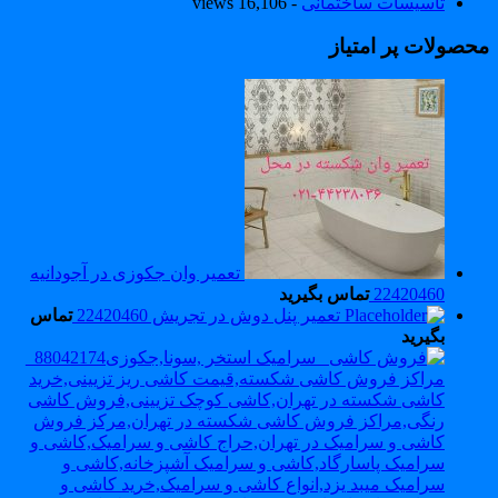
تاسیسات ساختمانی
- 16,106 views
حصولات پر امتیاز
تعمیر وان جکوزی در آجودانیه
22420460
تماس بگیرید
تعمیر پنل دوش در تجریش 22420460
تماس
بگیرید