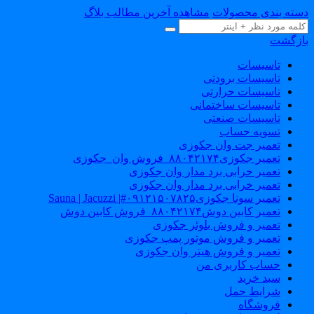
سته بندی محصولات
مشاهده آخرین مطالب بلاگ
ازگشت
تاسیسات
تاسیسات برودتی
تاسیسات حرارتی
تاسیسات ساختمانی
تاسیسات صنعتی
تسویه حساب
تعمیر جت وان جکوزی
تعمیر جکوزی۸۸۰۴۲۱۷۴_فروش وان_جکوزی
تعمیر خرابی برد مدار وان جکوزی
تعمیر خرابی برد مدار وان جکوزی
تعمیر سونا جکوزی۰۹۱۲۱۵۰۷۸۲۵#| Sauna | Jacuzzi
تعمیر کابین دوش۸۸۰۴۲۱۷۴_فروش کابین دوش
تعمیر و فروش بلوئر جکوزی
تعمیر و فروش موتور پمپ جکوزی
تعمیر و فروش هیتر وان جکوزی
حساب کاربری من
سبد خرید
شرایط حمل
فروشگاه