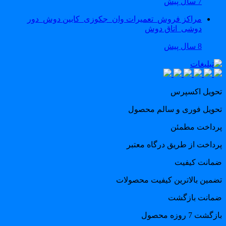
7 سال پیش
مراکز فروش_تعمیرات وان_جکوزی_کابین دوش_دور
دوشی_اتاق دوش
8 سال پیش
حویل اکسپرس
حویل فوری و سالم محصول
رداخت مطمئن
رداخت از طریق درگاه معتبر
مانت کیفیت
ضمین بالاترین کیفیت محصولات
مانت بازگشت
گشت 7 روزه محصول