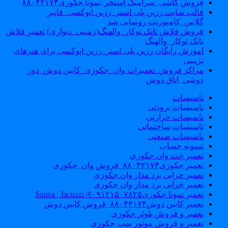
فروش کاشی_سرامیک استخر ,سونا,جکوزی۸۸۰۴۲۱۷۴
قالب سایت رزین پلی استر_رزین اپوکسی_فایبر
گلاس_کامپوزیت رونمایی شد
فروش فلاش تانک توکار_والهنگ(زمینی_دیواری),تعمیر فلاش
تانک توکار_والهنگ
اموزش رایگان رزین پلی استر_رزین اپوکسی برای هنرهای
تزیینی
مراکز فروش_تعمیرات وان_جکوزی_کابین دوش_دور
دوشی_اتاق دوش
تاسیسات
تاسیسات برودتی
تاسیسات حرارتی
تاسیسات ساختمانی
تاسیسات صنعتی
تسویه حساب
تعمیر جت وان جکوزی
تعمیر جکوزی۸۸۰۴۲۱۷۴_فروش وان_جکوزی
تعمیر خرابی برد مدار وان جکوزی
تعمیر خرابی برد مدار وان جکوزی
تعمیر سونا جکوزی۰۹۱۲۱۵۰۷۸۲۵#| Sauna | Jacuzzi
تعمیر کابین دوش۸۸۰۴۲۱۷۴_فروش کابین دوش
تعمیر و فروش بلوئر جکوزی
تعمیر و فروش موتور پمپ جکوزی