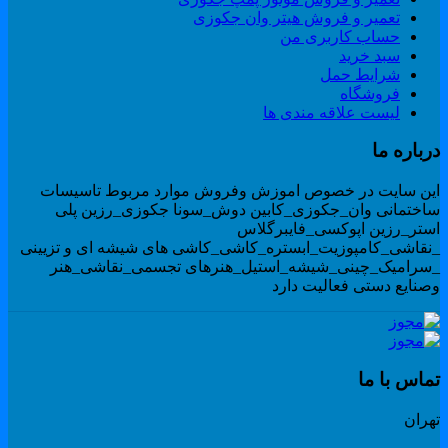
تعمیر و فروش هیتر وان جکوزی
حساب کاربری من
سبد خرید
شرایط حمل
فروشگاه
لیست علاقه مندی ها
رباره ما
ین سایت در خصوص اموزش وفروش موارد مربوط تاسیسات
اختمانی وان_جکوزی_کابین دوش_سونا جکوزی_رزین پلی
ستر_رزین اپوکسی_فایبرگلاس
نقاشی_کامپوزیت_ابستره_کاشی_کاشی های شیشه ای و تزیینی
سرامیک_چینی_شیشه_استیل_هنرهای تجسمی_نقاشی_هنر
صنایع دستی فعالیت دارد
ماس با ما
هران