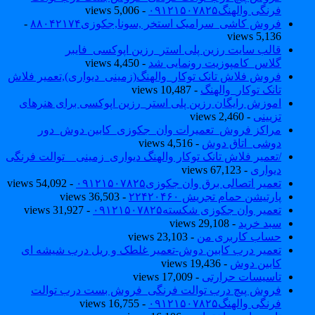
فرنگی والهنگ۰۹۱۲۱۵۰۷۸۲۵
- 5,006 views
فروش کاشی_سرامیک استخر ,سونا,جکوزی۸۸۰۴۲۱۷۴
-
5,136 views
قالب سایت رزین پلی استر_رزین اپوکسی_فایبر
گلاس_کامپوزیت رونمایی شد
- 4,450 views
فروش فلاش تانک توکار_والهنگ(زمینی_دیواری),تعمیر فلاش
تانک توکار_والهنگ
- 10,487 views
اموزش رایگان رزین پلی استر_رزین اپوکسی برای هنرهای
تزیینی
- 2,460 views
مراکز فروش_تعمیرات وان_جکوزی_کابین دوش_دور
دوشی_اتاق دوش
- 4,516 views
/تعمیر فلاش تانک توکار والهنگ دیواری_زمینی _ توالت فرنگی
دیواری
- 67,123 views
تعمیر اتصالی برق وان جکوزی۰۹۱۲۱۵۰۷۸۲۵
- 54,092 views
پارتیشن حمام تجریش ۲۲۴۲۰۴۶۰
- 36,503 views
تعمیر وان جکوزی شکسته۰۹۱۲۱۵۰۷۸۲۵
- 31,927 views
سبد خرید
- 29,108 views
حساب کاربری من
- 23,103 views
تعمیر درب کابین دوش-تعمیر غلطک و ریل درب شیشه ای
کابین دوش
- 19,436 views
تاسیسات حرارتی
- 17,009 views
فروش پیچ درب توالت فرنگی_فروش بست درب توالت
فرنگی والهنگ۰۹۱۲۱۵۰۷۸۲۵
- 16,755 views