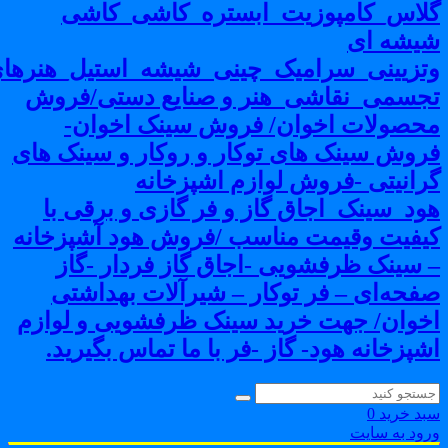
لاس_کامپوزیت_ابستره_کاشی_کاشی
یشه ای
تزیینی_سرامیک_چینی_شیشه_استیل_هنرهای
جسمی_نقاشی_هنر و صنایع دستی/فروش
حصولات اخوان/ فروش سینک اخوان-
روش سینک های توکار و روکار و سینک های
رانیتی -فروش لوازم اشپزخانه
ود_سینک_اجاق گاز و فر گازی و برقی با
یفیت وقیمت مناسب /فروش هود آشپزخانه
 سینک ظرفشویی -اجاق گاز فردار -گاز
فحه‌ای – فر توکار – شیرآلات بهداشتی
خوان/ جهت خرید سینک ظرفشویی و لوازم
شپزخانه هود- گاز -فر با ما تماس بگیرید.
بد خرید
0
رود به سایت