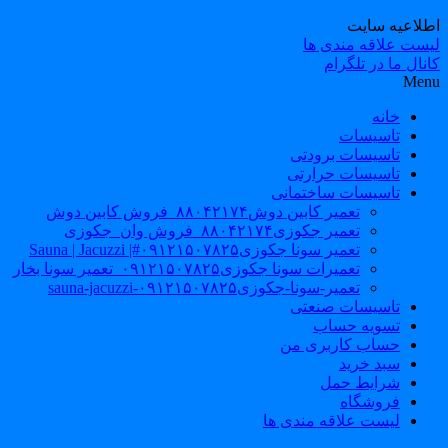
طلاعیه سایت
یست علاقه مندی ها
نال ما در تلگرام
Men
خانه
تاسیسات
تاسیسات برودتی
تاسیسات حرارتی
تاسیسات ساختمانی
تعمیر کابین دوش۸۸۰۴۲۱۷۴_فروش کابین دوش
تعمیر جکوزی۸۸۰۴۲۱۷۴_فروش وان_جکوزی
تعمیر سونا جکوزی۰۹۱۲۱۵۰۷۸۲۵#| Sauna | Jacuzzi
تعمیرات سونا جکوزی۰۹۱۲۱۵۰۷۸۲۵_تعمیر سونا بخار
تعمیر-سونا-جکوزی۰۹۱۲۱۵۰۷۸۲۵-sauna-jacuzzi
تاسیسات صنعتی
تسویه حساب
حساب کاربری من
سبد خرید
شرایط حمل
فروشگاه
لیست علاقه مندی ها