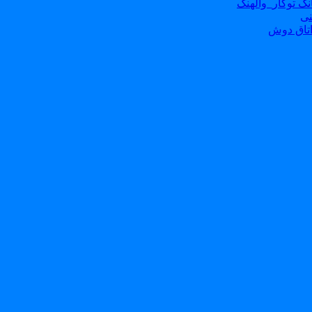
ک توکار_والهنگ
نی
تاق دوش