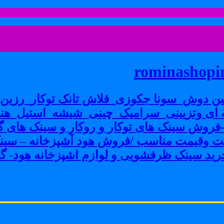
rominashopin
ن دوش_سونا جکوزی_فلاش تانک توکار_رزین پ
ی وتزیینی_سرامیک_چینی_شیشه_استیل_هنر
ش سینک های توکار و روکار و سینک های گرا
فیت وقیمت مناسب /فروش هود آشپزخانه – سین
ید سینک ظرفشویی و لوازم اشپزخانه هود- گاز 