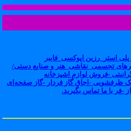
لی استر_رزین اپوکسی_فایبر
های تجسمی_نقاشی_هنر و صنایع دستی/
نیتی -فروش لوازم اشپزخانه
ک ظرفشویی -اجاق گاز فردار -گاز صفحه‌ای
-فر با ما تماس بگیرید.