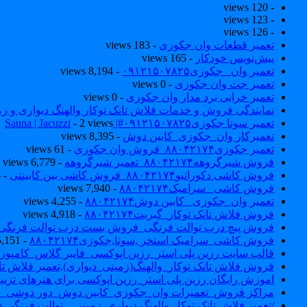
- 120 views
- 123 views
- 126 views
تعمیر قطعات وان جکوزی
- 183 views
پیش‌نویس خودکار
- 165 views
تعمیر وان _جکوزی۰۹۱۲۱۵۰۷۸۲۵
- 8,194 views
تعمیر جت وان جکوزی
- 0 views
تعمیر خرابی برد مدار وان جکوزی
- 0 views
نمایندگی فروش و خدمات فلاش تانک توکار والهنگ دیواری و زمینی ۴۶۰
تعمیر سونا جکوزی۰۹۱۲۱۵۰۷۸۲۵#| Sauna | Jacuzzi
- 2 views
تعمیرکار وان_جکوزی_کابین دوش
- 8,395 views
تعمیر جکوزی۸۸۰۴۲۱۷۴_فروش وان جکوزی
- 61 views
فروش شیرگروهه۸۸۰۴۲۱۷۴_تعمیر شیرگروهه
- 6,779 views
فروش کاشی دکوراتیو۸۸۰۴۲۱۷۴_فروش کاشی بین کابینتی
- 7,046 views
فروش کاشی _سرامیک۸۸۰۴۲۱۷۴
- 7,940 views
تعمیر وان_جکوزی_ کابین دوش۸۸۰۴۲۱۷۴
- 4,255 views
فروش فلاش تانک توکار_گبریت۸۸۰۴۲۱۷۴
- 4,918 views
فروش پیچ درب توالت فرنگی_فروش بست درب توالت فرنگی والهنگ۷۸۲۵
فروش کاشی_سرامیک استخر ,سونا,جکوزی۸۸۰۴۲۱۷۴
- 5,151 views
قالب سایت رزین پلی استر_رزین اپوکسی_فایبر گلاس_کامپوز
فروش فلاش تانک توکار_والهنگ(زمینی_دیواری),تعمیر فلاش تان
اموزش رایگان رزین پلی استر_رزین اپوکسی برای هنرهای تزیی
مراکز فروش_تعمیرات وان_جکوزی_کابین دوش_دور دوشی_ا
/تعمیر فلاش تانک توکار والهنگ دیواری_زمینی _ توالت فرنگی د