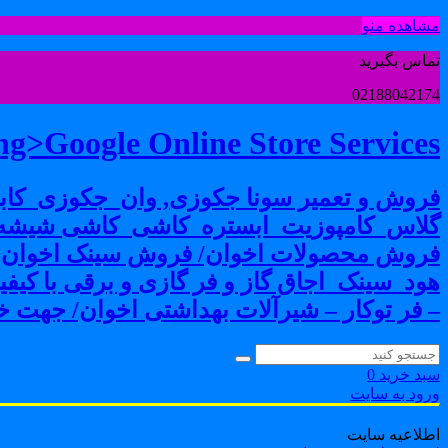
مشاهده منو
تماس بگیرید
02188042174
g>Google Online Store Services
فروش و تعمیر سونا جکوزی, وان_جکوزی_کابی
گلاس_کامپوزیت_ابستره_کاشی_کاشی شیشه ا
فروش محصولات اخوان/ فروش سینک اخوان-فرو
هود_سینک_اجاق گاز و فر گازی و برقی با کی
– فر توکار – شیرآلات بهداشتی اخوان/ جهت خر
سبد خرید
0
ورود به سایت
اطلاعیه سایت