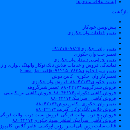
لیست علاقه مندی ها
بازگشت
پیش‌نویس خودکار
تعمیر قطعات وان جکوزی
تعمیر وان _جکوزی۰۹۱۲۱۵۰۷۸۲۵
تعمیر جت وان جکوزی
تعمیر خرابی برد مدار وان جکوزی
نمایندگی فروش و خدمات فلاش تانک توکار والهنگ دیواری و زمینی ۴۶۰
تعمیر سونا جکوزی۰۹۱۲۱۵۰۷۸۲۵#| Sauna | Jacuzzi
تعمیرکار وان_جکوزی_کابین دوش
تعمیر جکوزی۸۸۰۴۲۱۷۴_فروش وان جکوزی
فروش شیرگروهه۸۸۰۴۲۱۷۴_تعمیر شیرگروهه
فروش کاشی دکوراتیو۸۸۰۴۲۱۷۴_فروش کاشی بین کابینتی
فروش کاشی _سرامیک۸۸۰۴۲۱۷۴
تعمیر وان_جکوزی_ کابین دوش۸۸۰۴۲۱۷۴
فروش فلاش تانک توکار_گبریت۸۸۰۴۲۱۷۴
فروش پیچ درب توالت فرنگی_فروش بست درب توالت فرنگی والهنگ۷۸۲۵
فروش کاشی_سرامیک استخر ,سونا,جکوزی۸۸۰۴۲۱۷۴
قالب سایت رزین پلی استر_رزین اپوکسی_فایبر گلاس_کامپوز