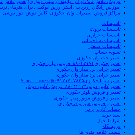
فروش فلاش تانک توکار_والهنگ(زمینی_دیواری),تعمیر فلاش تان
اموزش رایگان رزین پلی استر_رزین اپوکسی برای هنرهای تزیی
مراکز فروش_تعمیرات وان_جکوزی_کابین دوش_دور دوشی_ا
تاسیسات
تاسیسات برودتی
تاسیسات حرارتی
تاسیسات ساختمانی
تاسیسات صنعتی
تسویه حساب
تعمیر جت وان جکوزی
تعمیر جکوزی۸۸۰۴۲۱۷۴_فروش وان_جکوزی
تعمیر خرابی برد مدار وان جکوزی
تعمیر خرابی برد مدار وان جکوزی
تعمیر سونا جکوزی۰۹۱۲۱۵۰۷۸۲۵#| Sauna | Jacuzzi
تعمیر کابین دوش۸۸۰۴۲۱۷۴_فروش کابین دوش
تعمیر و فروش بلوئر جکوزی
تعمیر و فروش موتور پمپ جکوزی
تعمیر و فروش هیتر وان جکوزی
حساب کاربری من
سبد خرید
شرایط حمل
فروشگاه
لیست علاقه مندی ها