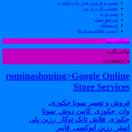
تعمیر و فروش هیتر وان جکوزی
حساب کاربری من
سبد خرید
شرایط حمل
فروشگاه
لیست علاقه مندی ها
شاهده منو
ماس بگیرید
0218804217
rominashoping>Google Onlin
Store Service
روش و تعمیر سونا جکوزی,
ان_جکوزی_کابین دوش_سونا
کوزی_فلاش تانک توکار_رزین پلی
ستر_رزین اپوکسی_فایبر