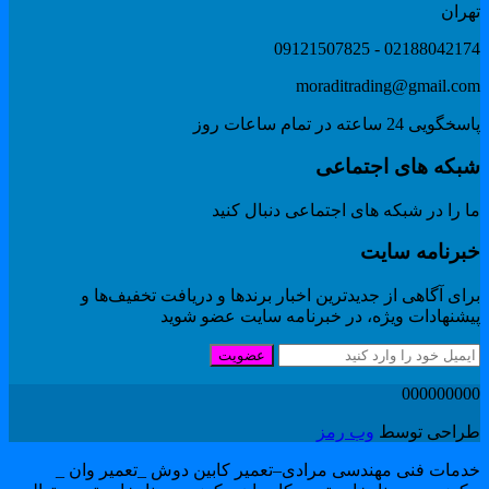
هران
02188042174 - 091215078
moraditrading@gmail.co
گویی 24 ساعته در تمام ساعات روز
بکه های اجتماعی
 را در شبکه های اجتماعی دنبال کنید
برنامه سایت
ای آگاهی از جدیدترین اخبار برندها و دریافت تخفیف‌ها و
یشنهادات ویژه، در خبرنامه سایت عضو شوید
عضویت
00000000
راحی توسط
وب رمز
دمات فنی مهندسی مرادی–تعمیر کابین دوش _تعمیر وان _