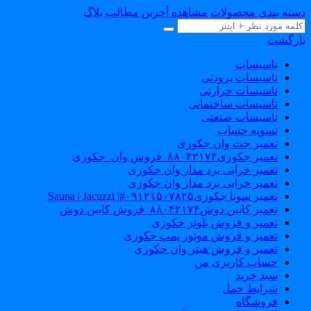
سته بندی محصولات
مشاهده آخرین مطالب بلاگ
ازگشت
تاسیسات
تاسیسات برودتی
تاسیسات حرارتی
تاسیسات ساختمانی
تاسیسات صنعتی
تسویه حساب
تعمیر جت وان جکوزی
تعمیر جکوزی۸۸۰۴۲۱۷۴_فروش وان_جکوزی
تعمیر خرابی برد مدار وان جکوزی
تعمیر خرابی برد مدار وان جکوزی
تعمیر سونا جکوزی۰۹۱۲۱۵۰۷۸۲۵#| Sauna | Jacuzzi
تعمیر کابین دوش۸۸۰۴۲۱۷۴_فروش کابین دوش
تعمیر و فروش بلوئر جکوزی
تعمیر و فروش موتور پمپ جکوزی
تعمیر و فروش هیتر وان جکوزی
حساب کاربری من
سبد خرید
شرایط حمل
فروشگاه