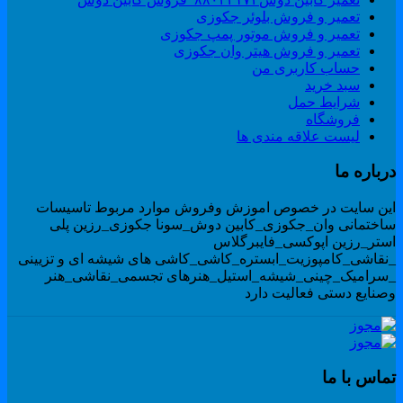
تعمیر و فروش بلوئر جکوزی
تعمیر و فروش موتور پمپ جکوزی
تعمیر و فروش هیتر وان جکوزی
حساب کاربری من
سبد خرید
شرایط حمل
فروشگاه
لیست علاقه مندی ها
رباره ما
ین سایت در خصوص اموزش وفروش موارد مربوط تاسیسات
اختمانی وان_جکوزی_کابین دوش_سونا جکوزی_رزین پلی
ستر_رزین اپوکسی_فایبرگلاس
نقاشی_کامپوزیت_ابستره_کاشی_کاشی های شیشه ای و تزیینی
سرامیک_چینی_شیشه_استیل_هنرهای تجسمی_نقاشی_هنر
صنایع دستی فعالیت دارد
ماس با ما