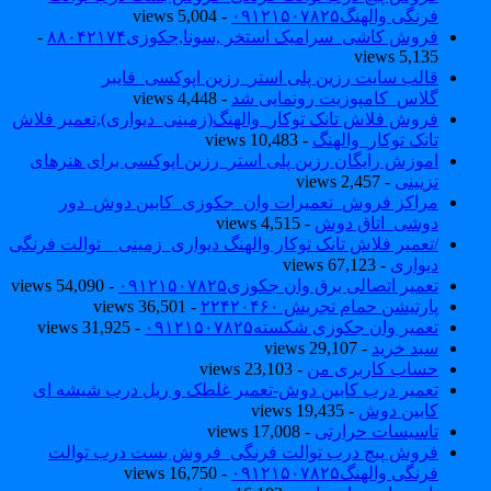
فرنگی والهنگ۰۹۱۲۱۵۰۷۸۲۵
- 5,004 views
فروش کاشی_سرامیک استخر ,سونا,جکوزی۸۸۰۴۲۱۷۴
-
5,135 views
قالب سایت رزین پلی استر_رزین اپوکسی_فایبر
گلاس_کامپوزیت رونمایی شد
- 4,448 views
فروش فلاش تانک توکار_والهنگ(زمینی_دیواری),تعمیر فلاش
تانک توکار_والهنگ
- 10,483 views
اموزش رایگان رزین پلی استر_رزین اپوکسی برای هنرهای
تزیینی
- 2,457 views
مراکز فروش_تعمیرات وان_جکوزی_کابین دوش_دور
دوشی_اتاق دوش
- 4,515 views
/تعمیر فلاش تانک توکار والهنگ دیواری_زمینی _ توالت فرنگی
دیواری
- 67,123 views
تعمیر اتصالی برق وان جکوزی۰۹۱۲۱۵۰۷۸۲۵
- 54,090 views
پارتیشن حمام تجریش ۲۲۴۲۰۴۶۰
- 36,501 views
تعمیر وان جکوزی شکسته۰۹۱۲۱۵۰۷۸۲۵
- 31,925 views
سبد خرید
- 29,107 views
حساب کاربری من
- 23,103 views
تعمیر درب کابین دوش-تعمیر غلطک و ریل درب شیشه ای
کابین دوش
- 19,435 views
تاسیسات حرارتی
- 17,008 views
فروش پیچ درب توالت فرنگی_فروش بست درب توالت
فرنگی والهنگ۰۹۱۲۱۵۰۷۸۲۵
- 16,750 views