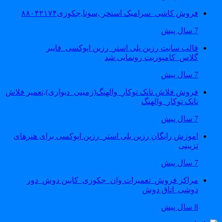
فروش کاشی_سرامیک استخر ,سونا,جکوزی۸۸۰۴۲۱۷۴
7 سال پیش
قالب سایت رزین پلی استر_رزین اپوکسی_فایبر
گلاس_کامپوزیت رونمایی شد
7 سال پیش
فروش فلاش تانک توکار_والهنگ(زمینی_دیواری),تعمیر فلاش
تانک توکار_والهنگ
7 سال پیش
اموزش رایگان رزین پلی استر_رزین اپوکسی برای هنرهای
تزیینی
7 سال پیش
مراکز فروش_تعمیرات وان_جکوزی_کابین دوش_دور
دوشی_اتاق دوش
8 سال پیش