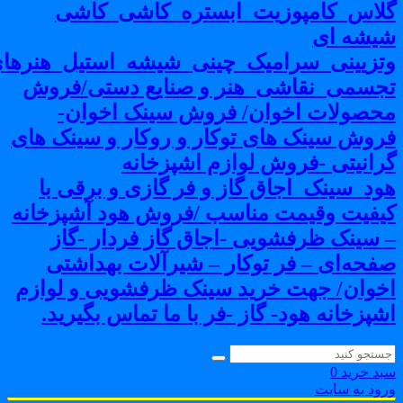
لاس_کامپوزیت_ابستره_کاشی_کاشی
یشه ای
تزیینی_سرامیک_چینی_شیشه_استیل_هنرهای
جسمی_نقاشی_هنر و صنایع دستی/فروش
حصولات اخوان/ فروش سینک اخوان-
روش سینک های توکار و روکار و سینک های
رانیتی -فروش لوازم اشپزخانه
ود_سینک_اجاق گاز و فر گازی و برقی با
یفیت وقیمت مناسب /فروش هود آشپزخانه
 سینک ظرفشویی -اجاق گاز فردار -گاز
فحه‌ای – فر توکار – شیرآلات بهداشتی
خوان/ جهت خرید سینک ظرفشویی و لوازم
شپزخانه هود- گاز -فر با ما تماس بگیرید.
بد خرید
0
رود به سایت