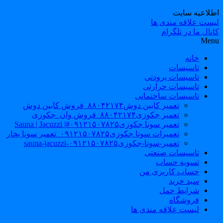
طلاعیه سایت
یست علاقه مندی ها
نال ما در تلگرام
Men
خانه
تاسیسات
تاسیسات برودتی
تاسیسات حرارتی
تاسیسات ساختمانی
تعمیر کابین دوش۸۸۰۴۲۱۷۴_فروش کابین دوش
تعمیر جکوزی۸۸۰۴۲۱۷۴_فروش وان_جکوزی
تعمیر سونا جکوزی۰۹۱۲۱۵۰۷۸۲۵#| Sauna | Jacuzzi
تعمیرات سونا جکوزی۰۹۱۲۱۵۰۷۸۲۵_تعمیر سونا بخار
تعمیر-سونا-جکوزی۰۹۱۲۱۵۰۷۸۲۵-sauna-jacuzzi
تاسیسات صنعتی
تسویه حساب
حساب کاربری من
سبد خرید
شرایط حمل
فروشگاه
لیست علاقه مندی ها