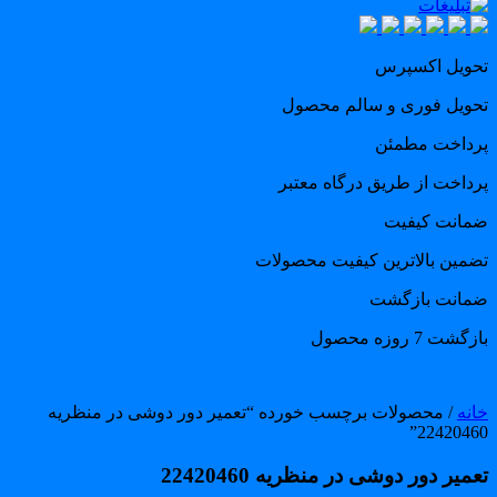
حویل اکسپرس
حویل فوری و سالم محصول
رداخت مطمئن
رداخت از طریق درگاه معتبر
مانت کیفیت
ضمین بالاترین کیفیت محصولات
مانت بازگشت
گشت 7 روزه محصول
انه
/ محصولات برچسب خورده “تعمیر دور دوشی در منظریه
22420460
میر دور دوشی در منظریه 22420460