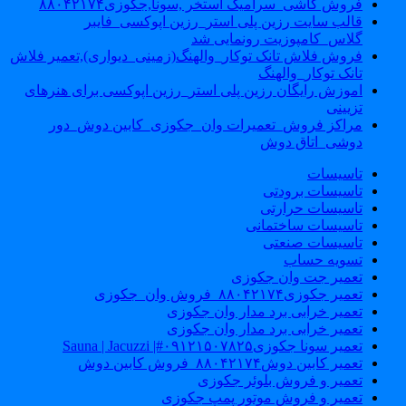
فروش کاشی_سرامیک استخر ,سونا,جکوزی۸۸۰۴۲۱۷۴
قالب سایت رزین پلی استر_رزین اپوکسی_فایبر
گلاس_کامپوزیت رونمایی شد
فروش فلاش تانک توکار_والهنگ(زمینی_دیواری),تعمیر فلاش
تانک توکار_والهنگ
اموزش رایگان رزین پلی استر_رزین اپوکسی برای هنرهای
تزیینی
مراکز فروش_تعمیرات وان_جکوزی_کابین دوش_دور
دوشی_اتاق دوش
تاسیسات
تاسیسات برودتی
تاسیسات حرارتی
تاسیسات ساختمانی
تاسیسات صنعتی
تسویه حساب
تعمیر جت وان جکوزی
تعمیر جکوزی۸۸۰۴۲۱۷۴_فروش وان_جکوزی
تعمیر خرابی برد مدار وان جکوزی
تعمیر خرابی برد مدار وان جکوزی
تعمیر سونا جکوزی۰۹۱۲۱۵۰۷۸۲۵#| Sauna | Jacuzzi
تعمیر کابین دوش۸۸۰۴۲۱۷۴_فروش کابین دوش
تعمیر و فروش بلوئر جکوزی
تعمیر و فروش موتور پمپ جکوزی