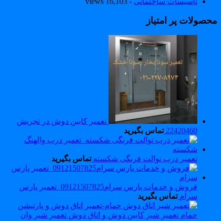
تاسیسات ساختمانی
- 16,103 views
حصولات پر امتیاز
تعمیر کابین دوش در تجریش
22420460
تماس بگیرید
تعمیر درب توالت فرنگی شکسته
تماس بگیرید
فروش و خدمات پارس سرام09121507825_تعمیر پارس
سرام
تماس بگیرید