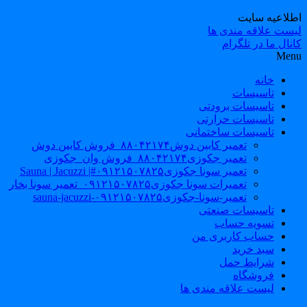
طلاعیه سایت
یست علاقه مندی ها
نال ما در تلگرام
Men
خانه
تاسیسات
تاسیسات برودتی
تاسیسات حرارتی
تاسیسات ساختمانی
تعمیر کابین دوش۸۸۰۴۲۱۷۴_فروش کابین دوش
تعمیر جکوزی۸۸۰۴۲۱۷۴_فروش وان_جکوزی
تعمیر سونا جکوزی۰۹۱۲۱۵۰۷۸۲۵#| Sauna | Jacuzzi
تعمیرات سونا جکوزی۰۹۱۲۱۵۰۷۸۲۵_تعمیر سونا بخار
تعمیر-سونا-جکوزی۰۹۱۲۱۵۰۷۸۲۵-sauna-jacuzzi
تاسیسات صنعتی
تسویه حساب
حساب کاربری من
سبد خرید
شرایط حمل
فروشگاه
لیست علاقه مندی ها