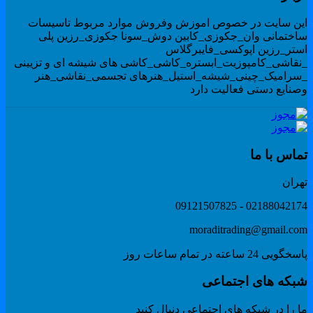
ین سایت در خصوص اموزش وفروش موارد مربوط تاسیسات
اختمانی وان_جکوزی_کابین دوش_سونا جکوزی_رزین پلی
ستر_رزین اپوکسی_فایبرگلاس
نقاشی_کامپوزیت_ابستره_کاشی_کاشی های شیشه ای و تزیینی
سرامیک_چینی_شیشه_استیل_هنرهای تجسمی_نقاشی_هنر
صنایع دستی فعالیت دارد
ماس با ما
هران
02188042174 - 091215078
moraditrading@gmail.co
گویی 24 ساعته در تمام ساعات روز
بکه های اجتماعی
 را در شبکه های اجتماعی دنبال کنید