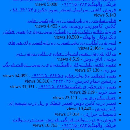
فرنگی والهنگ۰۹۱۲۱۵۰۷۸۲۵
- 5,008 views
فروش کاشی_سرامیک استخر ,سونا,جکوزی۸۸۰۴۲۱۷۴
-
5,143 views
قالب سایت رزین پلی استر_رزین اپوکسی_فایبر
گلاس_کامپوزیت رونمایی شد
- 4,453 views
فروش فلاش تانک توکار_والهنگ(زمینی_دیواری),تعمیر فلاش
تانک توکار_والهنگ
- 10,500 views
اموزش رایگان رزین پلی استر_رزین اپوکسی برای هنرهای
تزیینی
- 2,464 views
مراکز فروش_تعمیرات وان_جکوزی_کابین دوش_دور
دوشی_اتاق دوش
- 4,519 views
/تعمیر فلاش تانک توکار والهنگ دیواری_زمینی _ توالت فرنگی
دیواری
- 67,130 views
تعمیر اتصالی برق وان جکوزی۰۹۱۲۱۵۰۷۸۲۵
- 54,095 views
پارتیشن حمام تجریش ۲۲۴۲۰۴۶۰
- 36,510 views
تعمیر وان جکوزی شکسته۰۹۱۲۱۵۰۷۸۲۵
- 31,931 views
سبد خرید
- 29,119 views
حساب کاربری من
- 23,111 views
تعمیر درب کابین دوش-تعمیر غلطک و ریل درب شیشه ای
کابین دوش
- 19,440 views
تاسیسات حرارتی
- 17,014 views
فروش پیچ درب توالت فرنگی_فروش بست درب توالت
فرنگی والهنگ۰۹۱۲۱۵۰۷۸۲۵
- 16,763 views