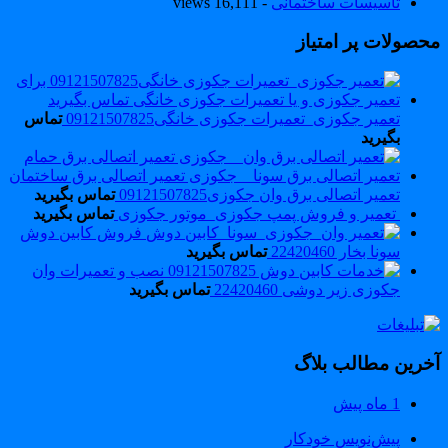
تاسیسات ساختمانی
- 16,111 views
حصولات پر امتیاز
تعمیر جکوزی_تعمیرات جکوزی خانگی09121507825
تماس
بگیرید
تعمیر اتصالی برق وان جکوزی09121507825
تماس بگیرید
تعمیر و فروش پمپ جکوزی_موتور جکوزی
تماس بگیرید
فروش کابین دوش
سونا بخار 22420460
تماس بگیرید
نصب و تعمیرات وان
جکوزی زیر دوشی 22420460
تماس بگیرید
خرین مطالب بلاگ
1 ماه پیش
پیش‌نویس خودکار