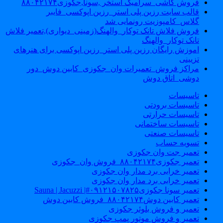
فروش کاشی_سرامیک استخر ,سونا,جکوزی۸۸۰۴۲۱۷۴
قالب سایت رزین پلی استر_رزین اپوکسی_فایبر
گلاس_کامپوزیت رونمایی شد
فروش فلاش تانک توکار_والهنگ(زمینی_دیواری),تعمیر فلاش
تانک توکار_والهنگ
اموزش رایگان رزین پلی استر_رزین اپوکسی برای هنرهای
تزیینی
مراکز فروش_تعمیرات وان_جکوزی_کابین دوش_دور
دوشی_اتاق دوش
تاسیسات
تاسیسات برودتی
تاسیسات حرارتی
تاسیسات ساختمانی
تاسیسات صنعتی
تسویه حساب
تعمیر جت وان جکوزی
تعمیر جکوزی۸۸۰۴۲۱۷۴_فروش وان_جکوزی
تعمیر خرابی برد مدار وان جکوزی
تعمیر خرابی برد مدار وان جکوزی
تعمیر سونا جکوزی۰۹۱۲۱۵۰۷۸۲۵#| Sauna | Jacuzzi
تعمیر کابین دوش۸۸۰۴۲۱۷۴_فروش کابین دوش
تعمیر و فروش بلوئر جکوزی
تعمیر و فروش موتور پمپ جکوزی