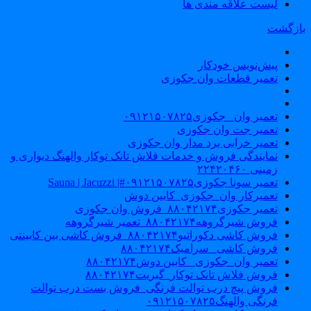
لیست علاقه مندی ها
ازگشت
پیش‌نویس خودکار
تعمیر قطعات وان جکوزی
تعمیر وان _جکوزی۰۹۱۲۱۵۰۷۸۲۵
تعمیر جت وان جکوزی
تعمیر خرابی برد مدار وان جکوزی
نمایندگی فروش و خدمات فلاش تانک توکار والهنگ دیواری و
زمینی ۲۲۴۲۰۴۶۰
تعمیر سونا جکوزی۰۹۱۲۱۵۰۷۸۲۵#| Sauna | Jacuzzi
تعمیرکار وان_جکوزی_کابین دوش
تعمیر جکوزی۸۸۰۴۲۱۷۴_فروش وان جکوزی
فروش شیرگروهه۸۸۰۴۲۱۷۴_تعمیر شیرگروهه
فروش کاشی دکوراتیو۸۸۰۴۲۱۷۴_فروش کاشی بین کابینتی
فروش کاشی _سرامیک۸۸۰۴۲۱۷۴
تعمیر وان_جکوزی_ کابین دوش۸۸۰۴۲۱۷۴
فروش فلاش تانک توکار_گبریت۸۸۰۴۲۱۷۴
فروش پیچ درب توالت فرنگی_فروش بست درب توالت
فرنگی والهنگ۰۹۱۲۱۵۰۷۸۲۵