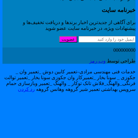
برنامه سایت
ای آگاهی از جدیدترین اخبار برندها و دریافت تخفیف‌ها و
یشنهادات ویژه، در خبرنامه سایت عضو شوید
عضویت
00000000
راحی توسط
وب رمز
دمات فنی مهندسی مرادی–تعمیر کابین دوش _تعمیر وان _
کوزی _ سونا بخار _تعمیرکار وان جکوزی سونا بخار _تعمیر توالت
رنگی_والهنگ_فلاش تانک توکار _ والهنگ _تعمیر وبازسازی حمام
رویس بهداشتی تعمیر شیر گروهه وهانس گروهه
رد کردن