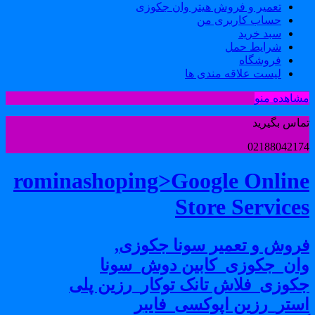
تعمیر و فروش هیتر وان جکوزی
حساب کاربری من
سبد خرید
شرایط حمل
فروشگاه
لیست علاقه مندی ها
شاهده منو
ماس بگیرید
0218804217
rominashoping>Google Onlin
Store Service
روش و تعمیر سونا جکوزی,
ان_جکوزی_کابین دوش_سونا
کوزی_فلاش تانک توکار_رزین پلی
ستر_رزین اپوکسی_فایبر