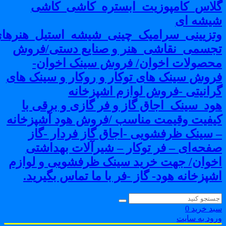
لاس_کامپوزیت_ابستره_کاشی_کاشی
یشه ای
تزیینی_سرامیک_چینی_شیشه_استیل_هنرهای
جسمی_نقاشی_هنر و صنایع دستی/فروش
حصولات اخوان/ فروش سینک اخوان-
روش سینک های توکار و روکار و سینک های
رانیتی -فروش لوازم اشپزخانه
ود_سینک_اجاق گاز و فر گازی و برقی با
یفیت وقیمت مناسب /فروش هود آشپزخانه
 سینک ظرفشویی -اجاق گاز فردار -گاز
فحه‌ای – فر توکار – شیرآلات بهداشتی
خوان/ جهت خرید سینک ظرفشویی و لوازم
شپزخانه هود- گاز -فر با ما تماس بگیرید.
بد خرید
0
رود به سایت