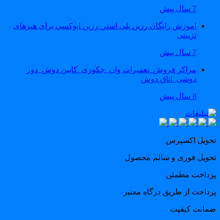
7 سال پیش
اموزش رایگان رزین پلی استر_رزین اپوکسی برای هنرهای
تزیینی
7 سال پیش
مراکز فروش_تعمیرات وان_جکوزی_کابین دوش_دور
دوشی_اتاق دوش
8 سال پیش
حویل اکسپرس
حویل فوری و سالم محصول
رداخت مطمئن
رداخت از طریق درگاه معتبر
مانت کیفیت