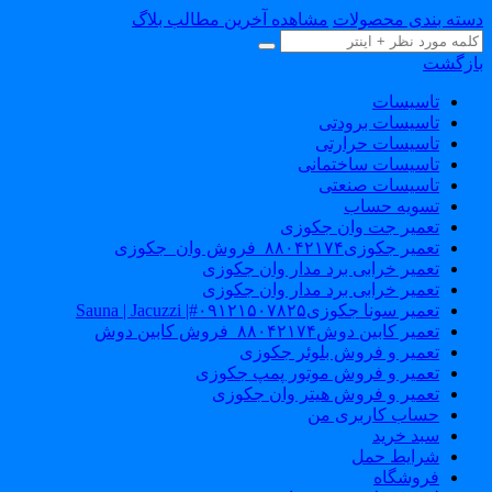
سته بندی محصولات
مشاهده آخرین مطالب بلاگ
ازگشت
تاسیسات
تاسیسات برودتی
تاسیسات حرارتی
تاسیسات ساختمانی
تاسیسات صنعتی
تسویه حساب
تعمیر جت وان جکوزی
تعمیر جکوزی۸۸۰۴۲۱۷۴_فروش وان_جکوزی
تعمیر خرابی برد مدار وان جکوزی
تعمیر خرابی برد مدار وان جکوزی
تعمیر سونا جکوزی۰۹۱۲۱۵۰۷۸۲۵#| Sauna | Jacuzzi
تعمیر کابین دوش۸۸۰۴۲۱۷۴_فروش کابین دوش
تعمیر و فروش بلوئر جکوزی
تعمیر و فروش موتور پمپ جکوزی
تعمیر و فروش هیتر وان جکوزی
حساب کاربری من
سبد خرید
شرایط حمل
فروشگاه