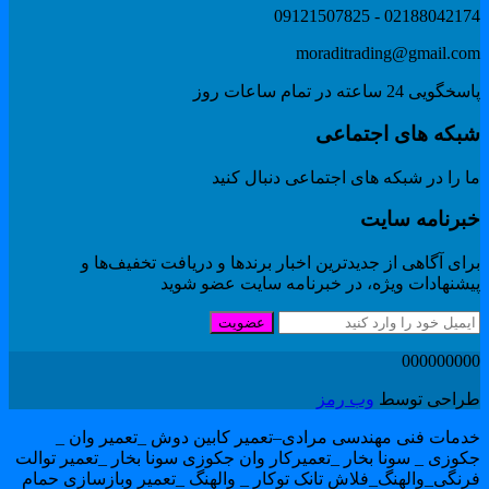
02188042174 - 091215078
moraditrading@gmail.co
گویی 24 ساعته در تمام ساعات روز
بکه های اجتماعی
 را در شبکه های اجتماعی دنبال کنید
برنامه سایت
ای آگاهی از جدیدترین اخبار برندها و دریافت تخفیف‌ها و
یشنهادات ویژه، در خبرنامه سایت عضو شوید
عضویت
00000000
راحی توسط
وب رمز
دمات فنی مهندسی مرادی–تعمیر کابین دوش _تعمیر وان _
کوزی _ سونا بخار _تعمیرکار وان جکوزی سونا بخار _تعمیر توالت
رنگی_والهنگ_فلاش تانک توکار _ والهنگ _تعمیر وبازسازی حمام