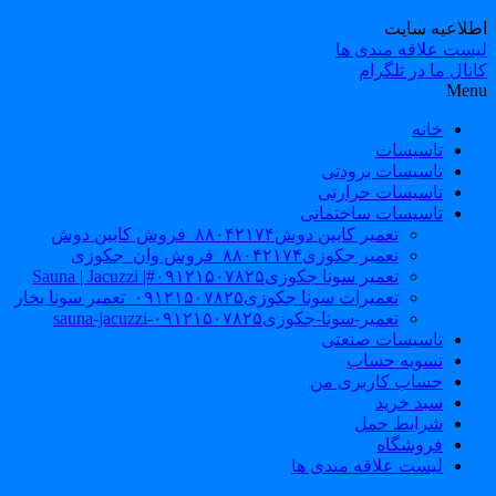
طلاعیه سایت
یست علاقه مندی ها
نال ما در تلگرام
Men
خانه
تاسیسات
تاسیسات برودتی
تاسیسات حرارتی
تاسیسات ساختمانی
تعمیر کابین دوش۸۸۰۴۲۱۷۴_فروش کابین دوش
تعمیر جکوزی۸۸۰۴۲۱۷۴_فروش وان_جکوزی
تعمیر سونا جکوزی۰۹۱۲۱۵۰۷۸۲۵#| Sauna | Jacuzzi
تعمیرات سونا جکوزی۰۹۱۲۱۵۰۷۸۲۵_تعمیر سونا بخار
تعمیر-سونا-جکوزی۰۹۱۲۱۵۰۷۸۲۵-sauna-jacuzzi
تاسیسات صنعتی
تسویه حساب
حساب کاربری من
سبد خرید
شرایط حمل
فروشگاه
لیست علاقه مندی ها