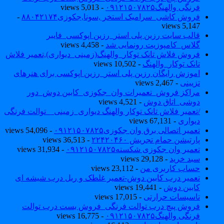
فرنگی والهنگ۰۹۱۲۱۵۰۷۸۲۵
- 5,013 views
فروش کاشی_سرامیک استخر ,سونا,جکوزی۸۸۰۴۲۱۷۴
-
5,147 views
قالب سایت رزین پلی استر_رزین اپوکسی_فایبر
گلاس_کامپوزیت رونمایی شد
- 4,458 views
فروش فلاش تانک توکار_والهنگ(زمینی_دیواری),تعمیر فلاش
تانک توکار_والهنگ
- 10,502 views
اموزش رایگان رزین پلی استر_رزین اپوکسی برای هنرهای
تزیینی
- 2,467 views
مراکز فروش_تعمیرات وان_جکوزی_کابین دوش_دور
دوشی_اتاق دوش
- 4,521 views
/تعمیر فلاش تانک توکار والهنگ دیواری_زمینی _ توالت فرنگی
دیواری
- 67,131 views
تعمیر اتصالی برق وان جکوزی۰۹۱۲۱۵۰۷۸۲۵
- 54,096 views
پارتیشن حمام تجریش ۲۲۴۲۰۴۶۰
- 36,513 views
تعمیر وان جکوزی شکسته۰۹۱۲۱۵۰۷۸۲۵
- 31,934 views
سبد خرید
- 29,128 views
حساب کاربری من
- 23,112 views
تعمیر درب کابین دوش-تعمیر غلطک و ریل درب شیشه ای
کابین دوش
- 19,441 views
تاسیسات حرارتی
- 17,015 views
فروش پیچ درب توالت فرنگی_فروش بست درب توالت
فرنگی والهنگ۰۹۱۲۱۵۰۷۸۲۵
- 16,775 views