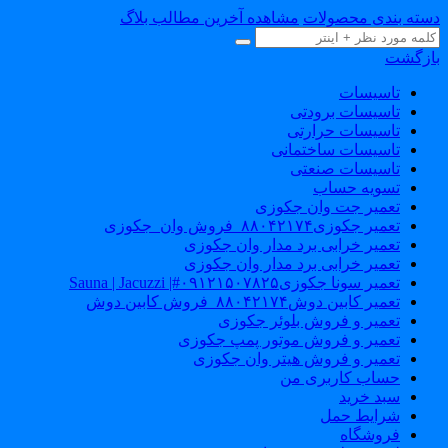
سته بندی محصولات
مشاهده آخرین مطالب بلاگ
ازگشت
تاسیسات
تاسیسات برودتی
تاسیسات حرارتی
تاسیسات ساختمانی
تاسیسات صنعتی
تسویه حساب
تعمیر جت وان جکوزی
تعمیر جکوزی۸۸۰۴۲۱۷۴_فروش وان_جکوزی
تعمیر خرابی برد مدار وان جکوزی
تعمیر خرابی برد مدار وان جکوزی
تعمیر سونا جکوزی۰۹۱۲۱۵۰۷۸۲۵#| Sauna | Jacuzzi
تعمیر کابین دوش۸۸۰۴۲۱۷۴_فروش کابین دوش
تعمیر و فروش بلوئر جکوزی
تعمیر و فروش موتور پمپ جکوزی
تعمیر و فروش هیتر وان جکوزی
حساب کاربری من
سبد خرید
شرایط حمل
فروشگاه