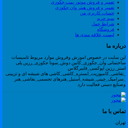
تعمیر و فروش موتور پمپ جکوزی
تعمیر و فروش هیتر وان جکوزی
حساب کاربری من
سبد خرید
شرایط حمل
فروشگاه
لیست علاقه مندی ها
رباره ما
ین سایت در خصوص اموزش وفروش موارد مربوط تاسیسات
اختمانی وان_جکوزی_کابین دوش_سونا جکوزی_رزین پلی
ستر_رزین اپوکسی_فایبرگلاس
نقاشی_کامپوزیت_ابستره_کاشی_کاشی های شیشه ای و تزیینی
سرامیک_چینی_شیشه_استیل_هنرهای تجسمی_نقاشی_هنر
صنایع دستی فعالیت دارد
ماس با ما
هران