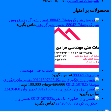
تاسیسات ساختمانی
- 16,113 views
حصولات پر امتیاز
فروش
شیرگروهه88042174_تعمیر شیرگروهه
تماس بگیرید
خدمات فنی مهندسی
مرادی88032174
تماس بگیرید
تعمیر وان جکوزی
مونیکا-09121507825
120,000
تومان
100,000
تومان
تعمیر وان 22420460
تماس بگیرید
تعمیر وان
_جکوزی کودکان 22420460
تماس بگیرید