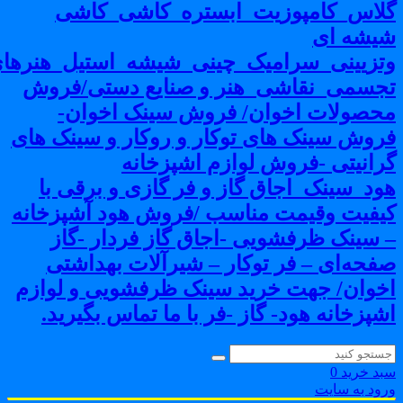
لاس_کامپوزیت_ابستره_کاشی_کاشی
یشه ای
تزیینی_سرامیک_چینی_شیشه_استیل_هنرهای
جسمی_نقاشی_هنر و صنایع دستی/فروش
حصولات اخوان/ فروش سینک اخوان-
روش سینک های توکار و روکار و سینک های
رانیتی -فروش لوازم اشپزخانه
ود_سینک_اجاق گاز و فر گازی و برقی با
یفیت وقیمت مناسب /فروش هود آشپزخانه
 سینک ظرفشویی -اجاق گاز فردار -گاز
فحه‌ای – فر توکار – شیرآلات بهداشتی
خوان/ جهت خرید سینک ظرفشویی و لوازم
شپزخانه هود- گاز -فر با ما تماس بگیرید.
بد خرید
0
رود به سایت