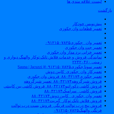
لیست علاقه مندی ها
ازگشت
پیش‌نویس خودکار
تعمیر قطعات وان جکوزی
تعمیر وان _جکوزی۰۹۱۲۱۵۰۷۸۲۵
تعمیر جت وان جکوزی
تعمیر خرابی برد مدار وان جکوزی
نمایندگی فروش و خدمات فلاش تانک توکار والهنگ دیواری و
زمینی ۲۲۴۲۰۴۶۰
تعمیر سونا جکوزی۰۹۱۲۱۵۰۷۸۲۵#| Sauna | Jacuzzi
تعمیرکار وان_جکوزی_کابین دوش
تعمیر جکوزی۸۸۰۴۲۱۷۴_فروش وان جکوزی
فروش شیرگروهه۸۸۰۴۲۱۷۴_تعمیر شیرگروهه
فروش کاشی دکوراتیو۸۸۰۴۲۱۷۴_فروش کاشی بین کابینتی
فروش کاشی _سرامیک۸۸۰۴۲۱۷۴
تعمیر وان_جکوزی_ کابین دوش۸۸۰۴۲۱۷۴
فروش فلاش تانک توکار_گبریت۸۸۰۴۲۱۷۴
فروش پیچ درب توالت فرنگی_فروش بست درب توالت
فرنگی والهنگ۰۹۱۲۱۵۰۷۸۲۵