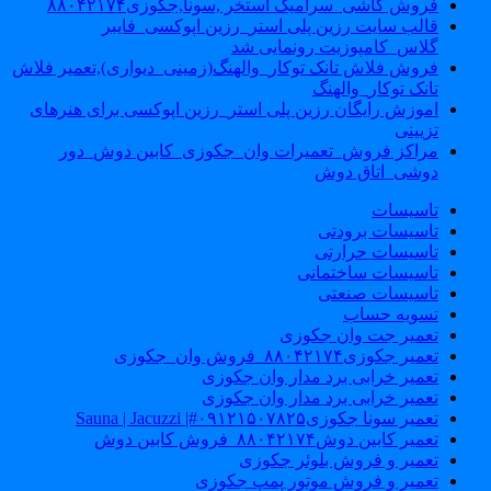
فروش کاشی_سرامیک استخر ,سونا,جکوزی۸۸۰۴۲۱۷۴
قالب سایت رزین پلی استر_رزین اپوکسی_فایبر
گلاس_کامپوزیت رونمایی شد
فروش فلاش تانک توکار_والهنگ(زمینی_دیواری),تعمیر فلاش
تانک توکار_والهنگ
اموزش رایگان رزین پلی استر_رزین اپوکسی برای هنرهای
تزیینی
مراکز فروش_تعمیرات وان_جکوزی_کابین دوش_دور
دوشی_اتاق دوش
تاسیسات
تاسیسات برودتی
تاسیسات حرارتی
تاسیسات ساختمانی
تاسیسات صنعتی
تسویه حساب
تعمیر جت وان جکوزی
تعمیر جکوزی۸۸۰۴۲۱۷۴_فروش وان_جکوزی
تعمیر خرابی برد مدار وان جکوزی
تعمیر خرابی برد مدار وان جکوزی
تعمیر سونا جکوزی۰۹۱۲۱۵۰۷۸۲۵#| Sauna | Jacuzzi
تعمیر کابین دوش۸۸۰۴۲۱۷۴_فروش کابین دوش
تعمیر و فروش بلوئر جکوزی
تعمیر و فروش موتور پمپ جکوزی