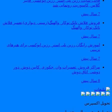
قالب سایت رزین پلی استر_رزین اپوکسی_فایبر
گلاس_کامپوزیت رونمایی شد
7 سال پیش
فروش فلاش تانک توکار_والهنگ(زمینی_دیواری),تعمیر فلاش
تانک توکار_والهنگ
7 سال پیش
اموزش رایگان رزین پلی استر_رزین اپوکسی برای هنرهای
تزیینی
7 سال پیش
مراکز فروش_تعمیرات وان_جکوزی_کابین دوش_دور
دوشی_اتاق دوش
8 سال پیش
حویل اکسپرس
حویل فوری و سالم محصول