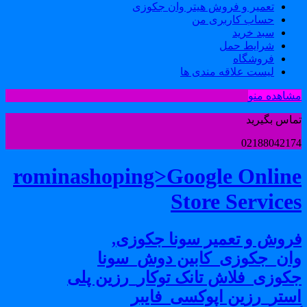
تعمیر و فروش هیتر وان جکوزی
حساب کاربری من
سبد خرید
شرایط حمل
فروشگاه
لیست علاقه مندی ها
شاهده منو
ماس بگیرید
0218804217
rominashoping>Google Onlin
Store Service
روش و تعمیر سونا جکوزی,
ان_جکوزی_کابین دوش_سونا
کوزی_فلاش تانک توکار_رزین پلی
ستر_رزین اپوکسی_فایبر