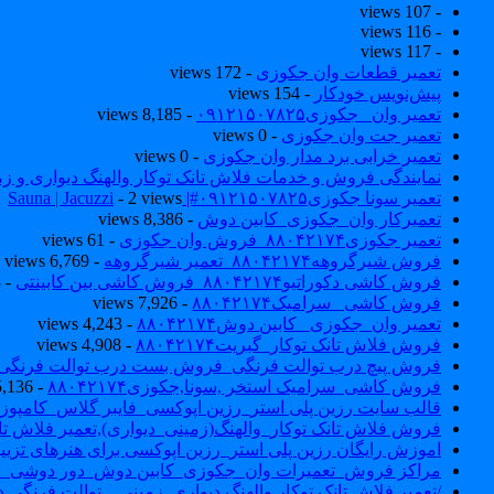
- 107 views
- 116 views
- 117 views
تعمیر قطعات وان جکوزی
- 172 views
پیش‌نویس خودکار
- 154 views
تعمیر وان _جکوزی۰۹۱۲۱۵۰۷۸۲۵
- 8,185 views
تعمیر جت وان جکوزی
- 0 views
تعمیر خرابی برد مدار وان جکوزی
- 0 views
نمایندگی فروش و خدمات فلاش تانک توکار والهنگ دیواری و زمینی ۴۶۰
تعمیر سونا جکوزی۰۹۱۲۱۵۰۷۸۲۵#| Sauna | Jacuzzi
- 2 views
تعمیرکار وان_جکوزی_کابین دوش
- 8,386 views
تعمیر جکوزی۸۸۰۴۲۱۷۴_فروش وان جکوزی
- 61 views
فروش شیرگروهه۸۸۰۴۲۱۷۴_تعمیر شیرگروهه
- 6,769 views
فروش کاشی دکوراتیو۸۸۰۴۲۱۷۴_فروش کاشی بین کابینتی
- 7,033 views
فروش کاشی _سرامیک۸۸۰۴۲۱۷۴
- 7,926 views
تعمیر وان_جکوزی_ کابین دوش۸۸۰۴۲۱۷۴
- 4,243 views
فروش فلاش تانک توکار_گبریت۸۸۰۴۲۱۷۴
- 4,908 views
فروش پیچ درب توالت فرنگی_فروش بست درب توالت فرنگی والهنگ۷۸۲۵
فروش کاشی_سرامیک استخر ,سونا,جکوزی۸۸۰۴۲۱۷۴
- 5,136 views
قالب سایت رزین پلی استر_رزین اپوکسی_فایبر گلاس_کامپوز
فروش فلاش تانک توکار_والهنگ(زمینی_دیواری),تعمیر فلاش تان
اموزش رایگان رزین پلی استر_رزین اپوکسی برای هنرهای تزیی
مراکز فروش_تعمیرات وان_جکوزی_کابین دوش_دور دوشی_ا
/تعمیر فلاش تانک توکار والهنگ دیواری_زمینی _ توالت فرنگی د