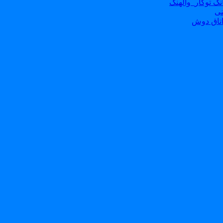
ک توکار_والهنگ
نی
تاق دوش