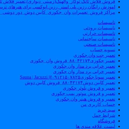
فروش فلاش تانک توکار_والهنگ(زمینی_دیواری),تعمیر فلاش تان
اموزش رایگان رزین پلی استر_رزین اپوکسی برای هنرهای تزیی
مراکز فروش_تعمیرات وان_جکوزی_کابین دوش_دور دوشی_ا
تاسیسات
تاسیسات برودتی
تاسیسات حرارتی
تاسیسات ساختمانی
تاسیسات صنعتی
تسویه حساب
تعمیر جت وان جکوزی
تعمیر جکوزی۸۸۰۴۲۱۷۴_فروش وان_جکوزی
تعمیر خرابی برد مدار وان جکوزی
تعمیر خرابی برد مدار وان جکوزی
تعمیر سونا جکوزی۰۹۱۲۱۵۰۷۸۲۵#| Sauna | Jacuzzi
تعمیر کابین دوش۸۸۰۴۲۱۷۴_فروش کابین دوش
تعمیر و فروش بلوئر جکوزی
تعمیر و فروش موتور پمپ جکوزی
تعمیر و فروش هیتر وان جکوزی
حساب کاربری من
سبد خرید
شرایط حمل
فروشگاه
لیست علاقه مندی ها