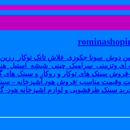
rominashopin
ن دوش_سونا جکوزی_فلاش تانک توکار_رزین پ
ی وتزیینی_سرامیک_چینی_شیشه_استیل_هنر
ش سینک های توکار و روکار و سینک های گرا
فیت وقیمت مناسب /فروش هود آشپزخانه – سین
ید سینک ظرفشویی و لوازم اشپزخانه هود- گاز 