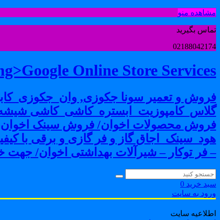
مشاهده منو
تماس بگیرید
02188042174
g>Google Online Store Services
فروش و تعمیر سونا جکوزی, وان_جکوزی_کابی
گلاس_کامپوزیت_ابستره_کاشی_کاشی شیشه ا
فروش محصولات اخوان/ فروش سینک اخوان-فرو
هود_سینک_اجاق گاز و فر گازی و برقی با کی
– فر توکار – شیرآلات بهداشتی اخوان/ جهت خر
سبد خرید
0
ورود به سایت
اطلاعیه سایت