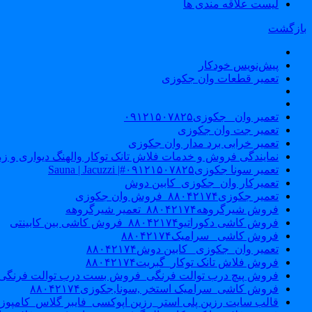
لیست علاقه مندی ها
بازگشت
پیش‌نویس خودکار
تعمیر قطعات وان جکوزی
تعمیر وان _جکوزی۰۹۱۲۱۵۰۷۸۲۵
تعمیر جت وان جکوزی
تعمیر خرابی برد مدار وان جکوزی
نمایندگی فروش و خدمات فلاش تانک توکار والهنگ دیواری و زمینی ۴۶۰
تعمیر سونا جکوزی۰۹۱۲۱۵۰۷۸۲۵#| Sauna | Jacuzzi
تعمیرکار وان_جکوزی_کابین دوش
تعمیر جکوزی۸۸۰۴۲۱۷۴_فروش وان جکوزی
فروش شیرگروهه۸۸۰۴۲۱۷۴_تعمیر شیرگروهه
فروش کاشی دکوراتیو۸۸۰۴۲۱۷۴_فروش کاشی بین کابینتی
فروش کاشی _سرامیک۸۸۰۴۲۱۷۴
تعمیر وان_جکوزی_ کابین دوش۸۸۰۴۲۱۷۴
فروش فلاش تانک توکار_گبریت۸۸۰۴۲۱۷۴
فروش پیچ درب توالت فرنگی_فروش بست درب توالت فرنگی والهنگ۷۸۲۵
فروش کاشی_سرامیک استخر ,سونا,جکوزی۸۸۰۴۲۱۷۴
قالب سایت رزین پلی استر_رزین اپوکسی_فایبر گلاس_کامپوز