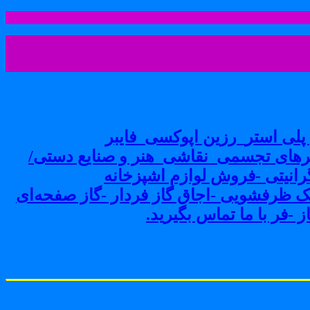
لی استر_رزین اپوکسی_فایبر
های تجسمی_نقاشی_هنر و صنایع دستی/
نیتی -فروش لوازم اشپزخانه
ک ظرفشویی -اجاق گاز فردار -گاز صفحه‌ای
-فر با ما تماس بگیرید.