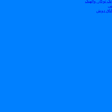
ک توکار_والهنگ
نی
تاق دوش