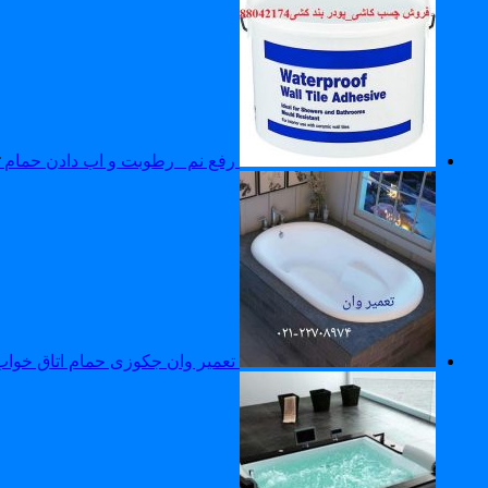
رفع نم _رطوبت و اب دادن حمام
تعمیر وان جکوزی حمام اتاق خواب9121507825