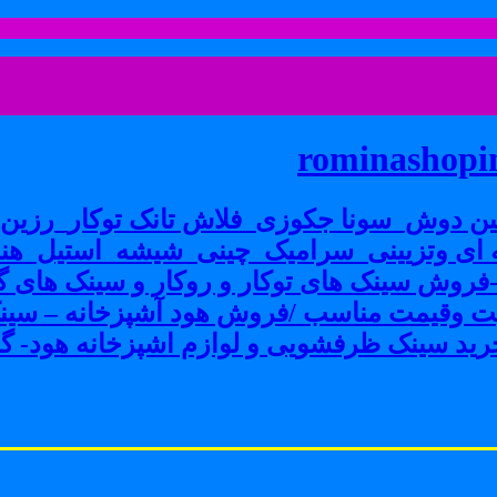
rominashopin
ن دوش_سونا جکوزی_فلاش تانک توکار_رزین پ
ی وتزیینی_سرامیک_چینی_شیشه_استیل_هنر
ش سینک های توکار و روکار و سینک های گرا
فیت وقیمت مناسب /فروش هود آشپزخانه – سین
ید سینک ظرفشویی و لوازم اشپزخانه هود- گاز 