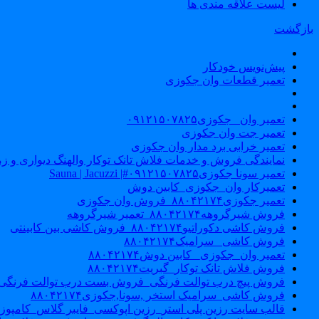
لیست علاقه مندی ها
بازگشت
پیش‌نویس خودکار
تعمیر قطعات وان جکوزی
تعمیر وان _جکوزی۰۹۱۲۱۵۰۷۸۲۵
تعمیر جت وان جکوزی
تعمیر خرابی برد مدار وان جکوزی
نمایندگی فروش و خدمات فلاش تانک توکار والهنگ دیواری و زمینی ۴۶۰
تعمیر سونا جکوزی۰۹۱۲۱۵۰۷۸۲۵#| Sauna | Jacuzzi
تعمیرکار وان_جکوزی_کابین دوش
تعمیر جکوزی۸۸۰۴۲۱۷۴_فروش وان جکوزی
فروش شیرگروهه۸۸۰۴۲۱۷۴_تعمیر شیرگروهه
فروش کاشی دکوراتیو۸۸۰۴۲۱۷۴_فروش کاشی بین کابینتی
فروش کاشی _سرامیک۸۸۰۴۲۱۷۴
تعمیر وان_جکوزی_ کابین دوش۸۸۰۴۲۱۷۴
فروش فلاش تانک توکار_گبریت۸۸۰۴۲۱۷۴
فروش پیچ درب توالت فرنگی_فروش بست درب توالت فرنگی والهنگ۷۸۲۵
فروش کاشی_سرامیک استخر ,سونا,جکوزی۸۸۰۴۲۱۷۴
قالب سایت رزین پلی استر_رزین اپوکسی_فایبر گلاس_کامپوز