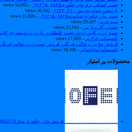
تعمیر اتصالی برق وان جکوزی۰۹۱۲۱۵۰۷۸۲۵
- 54,092 views
پارتیشن حمام تجریش ۲۲۴۲۰۴۶۰
- 36,502 views
تعمیر وان جکوزی شکسته۰۹۱۲۱۵۰۷۸۲۵
- 31,926 views
سبد خرید
- 29,107 views
حساب کاربری من
- 23,103 views
تعمیر درب کابین دوش-تعمیر غلطک و ریل درب شیشه ای کاب
تاسیسات حرارتی
- 17,009 views
فروش پیچ درب توالت فرنگی_فروش بست درب توالت فرنگی والهنگ۷۸۲۵
تاسیسات ساختمانی
- 16,106 views
محصولات پر امتیاز
فروش وان_جکوزی نوفر88042174