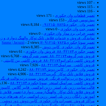
- 107 views
- 115 views
- 116 views
تعمیر قطعات وان جکوزی
- 171 views
پیش‌نویس خودکار
- 153 views
تعمیر وان _جکوزی۰۹۱۲۱۵۰۷۸۲۵
- 8,184 views
تعمیر جت وان جکوزی
- 0 views
تعمیر خرابی برد مدار وان جکوزی
- 0 views
نمایندگی فروش و خدمات فلاش تانک توکار والهنگ دیواری و زمینی ۴۶۰
تعمیر سونا جکوزی۰۹۱۲۱۵۰۷۸۲۵#| Sauna | Jacuzzi
- 2 views
تعمیرکار وان_جکوزی_کابین دوش
- 8,385 views
تعمیر جکوزی۸۸۰۴۲۱۷۴_فروش وان جکوزی
- 61 views
فروش شیرگروهه۸۸۰۴۲۱۷۴_تعمیر شیرگروهه
- 6,768 views
فروش کاشی دکوراتیو۸۸۰۴۲۱۷۴_فروش کاشی بین کابینتی
- 7,033 views
فروش کاشی _سرامیک۸۸۰۴۲۱۷۴
- 7,926 views
تعمیر وان_جکوزی_ کابین دوش۸۸۰۴۲۱۷۴
- 4,242 views
فروش فلاش تانک توکار_گبریت۸۸۰۴۲۱۷۴
- 4,906 views
فروش پیچ درب توالت فرنگی_فروش بست درب توالت فرنگی والهنگ۷۸۲۵
فروش کاشی_سرامیک استخر ,سونا,جکوزی۸۸۰۴۲۱۷۴
- 5,136 views
قالب سایت رزین پلی استر_رزین اپوکسی_فایبر گلاس_کامپوز
فروش فلاش تانک توکار_والهنگ(زمینی_دیواری),تعمیر فلاش تان
اموزش رایگان رزین پلی استر_رزین اپوکسی برای هنرهای تزیی
مراکز فروش_تعمیرات وان_جکوزی_کابین دوش_دور دوشی_ا
/تعمیر فلاش تانک توکار والهنگ دیواری_زمینی _ توالت فرنگی د