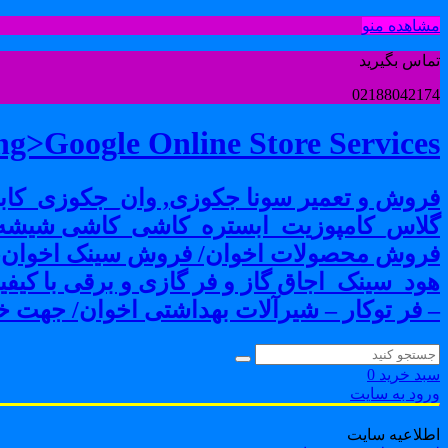
مشاهده منو
تماس بگیرید
02188042174
g>Google Online Store Services
فروش و تعمیر سونا جکوزی, وان_جکوزی_کابی
گلاس_کامپوزیت_ابستره_کاشی_کاشی شیشه ا
فروش محصولات اخوان/ فروش سینک اخوان-فرو
هود_سینک_اجاق گاز و فر گازی و برقی با کی
– فر توکار – شیرآلات بهداشتی اخوان/ جهت خر
سبد خرید
0
ورود به سایت
اطلاعیه سایت