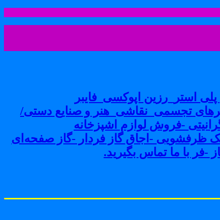
لی استر_رزین اپوکسی_فایبر
های تجسمی_نقاشی_هنر و صنایع دستی/
نیتی -فروش لوازم اشپزخانه
ک ظرفشویی -اجاق گاز فردار -گاز صفحه‌ای
-فر با ما تماس بگیرید.