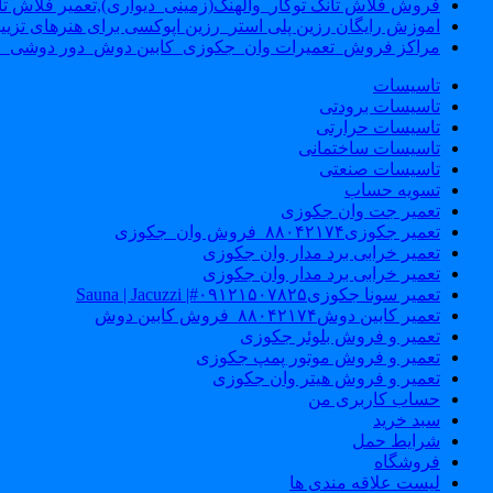
فروش فلاش تانک توکار_والهنگ(زمینی_دیواری),تعمیر فلاش تان
اموزش رایگان رزین پلی استر_رزین اپوکسی برای هنرهای تزیی
مراکز فروش_تعمیرات وان_جکوزی_کابین دوش_دور دوشی_ا
تاسیسات
تاسیسات برودتی
تاسیسات حرارتی
تاسیسات ساختمانی
تاسیسات صنعتی
تسویه حساب
تعمیر جت وان جکوزی
تعمیر جکوزی۸۸۰۴۲۱۷۴_فروش وان_جکوزی
تعمیر خرابی برد مدار وان جکوزی
تعمیر خرابی برد مدار وان جکوزی
تعمیر سونا جکوزی۰۹۱۲۱۵۰۷۸۲۵#| Sauna | Jacuzzi
تعمیر کابین دوش۸۸۰۴۲۱۷۴_فروش کابین دوش
تعمیر و فروش بلوئر جکوزی
تعمیر و فروش موتور پمپ جکوزی
تعمیر و فروش هیتر وان جکوزی
حساب کاربری من
سبد خرید
شرایط حمل
فروشگاه
لیست علاقه مندی ها