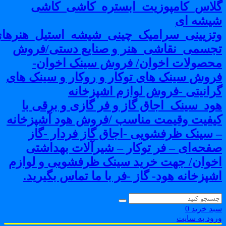
لاس_کامپوزیت_ابستره_کاشی_کاشی
یشه ای
تزیینی_سرامیک_چینی_شیشه_استیل_هنرهای
جسمی_نقاشی_هنر و صنایع دستی/فروش
حصولات اخوان/ فروش سینک اخوان-
روش سینک های توکار و روکار و سینک های
رانیتی -فروش لوازم اشپزخانه
ود_سینک_اجاق گاز و فر گازی و برقی با
یفیت وقیمت مناسب /فروش هود آشپزخانه
 سینک ظرفشویی -اجاق گاز فردار -گاز
فحه‌ای – فر توکار – شیرآلات بهداشتی
خوان/ جهت خرید سینک ظرفشویی و لوازم
شپزخانه هود- گاز -فر با ما تماس بگیرید.
بد خرید
0
رود به سایت