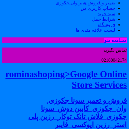
تعمیر و فروش هیتر وان جکوزی
حساب کاربری من
سبد خرید
شرایط حمل
فروشگاه
لیست علاقه مندی ها
شاهده منو
ماس بگیرید
0218804217
rominashoping>Google Onlin
Store Service
روش و تعمیر سونا جکوزی,
ان_جکوزی_کابین دوش_سونا
کوزی_فلاش تانک توکار_رزین پلی
ستر_رزین اپوکسی_فایبر