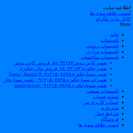
طلاعیه سایت
یست علاقه مندی ها
نال ما در تلگرام
Men
خانه
تاسیسات
تاسیسات برودتی
تاسیسات حرارتی
تاسیسات ساختمانی
تعمیر کابین دوش۸۸۰۴۲۱۷۴_فروش کابین دوش
تعمیر جکوزی۸۸۰۴۲۱۷۴_فروش وان_جکوزی
تعمیر سونا جکوزی۰۹۱۲۱۵۰۷۸۲۵#| Sauna | Jacuzzi
تعمیرات سونا جکوزی۰۹۱۲۱۵۰۷۸۲۵_تعمیر سونا بخار
تعمیر-سونا-جکوزی۰۹۱۲۱۵۰۷۸۲۵-sauna-jacuzzi
تاسیسات صنعتی
تسویه حساب
حساب کاربری من
سبد خرید
شرایط حمل
فروشگاه
لیست علاقه مندی ها