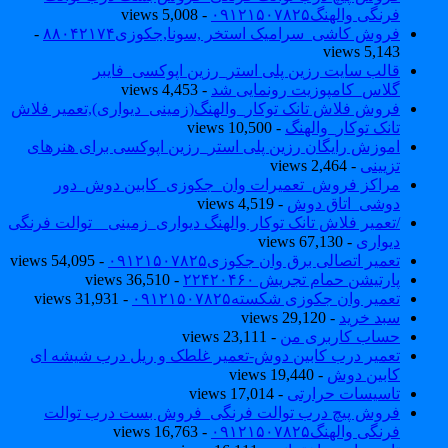
فرنگی والهنگ۰۹۱۲۱۵۰۷۸۲۵
- 5,008 views
فروش کاشی_سرامیک استخر ,سونا,جکوزی۸۸۰۴۲۱۷۴
-
5,143 views
قالب سایت رزین پلی استر_رزین اپوکسی_فایبر
گلاس_کامپوزیت رونمایی شد
- 4,453 views
فروش فلاش تانک توکار_والهنگ(زمینی_دیواری),تعمیر فلاش
تانک توکار_والهنگ
- 10,500 views
اموزش رایگان رزین پلی استر_رزین اپوکسی برای هنرهای
تزیینی
- 2,464 views
مراکز فروش_تعمیرات وان_جکوزی_کابین دوش_دور
دوشی_اتاق دوش
- 4,519 views
/تعمیر فلاش تانک توکار والهنگ دیواری_زمینی _ توالت فرنگی
دیواری
- 67,130 views
تعمیر اتصالی برق وان جکوزی۰۹۱۲۱۵۰۷۸۲۵
- 54,095 views
پارتیشن حمام تجریش ۲۲۴۲۰۴۶۰
- 36,510 views
تعمیر وان جکوزی شکسته۰۹۱۲۱۵۰۷۸۲۵
- 31,931 views
سبد خرید
- 29,120 views
حساب کاربری من
- 23,111 views
تعمیر درب کابین دوش-تعمیر غلطک و ریل درب شیشه ای
کابین دوش
- 19,440 views
تاسیسات حرارتی
- 17,014 views
فروش پیچ درب توالت فرنگی_فروش بست درب توالت
فرنگی والهنگ۰۹۱۲۱۵۰۷۸۲۵
- 16,763 views