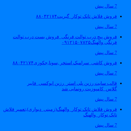
7 سال پیش
فروش فلاش تانک توکار_گبریت۸۸۰۴۲۱۷۴
7 سال پیش
فروش پیچ درب توالت فرنگی_فروش بست درب توالت
فرنگی والهنگ۰۹۱۲۱۵۰۷۸۲۵
7 سال پیش
فروش کاشی_سرامیک استخر ,سونا,جکوزی۸۸۰۴۲۱۷۴
7 سال پیش
قالب سایت رزین پلی استر_رزین اپوکسی_فایبر
گلاس_کامپوزیت رونمایی شد
7 سال پیش
فروش فلاش تانک توکار_والهنگ(زمینی_دیواری),تعمیر فلاش
تانک توکار_والهنگ
7 سال پیش