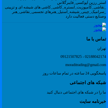
ستر_رزین اپوکسی_فایبرگلاس
نقاشی_کامپوزیت_ابستره_کاشی_کاشی های شیشه ای و تزیینی
سرامیک_چینی_شیشه_استیل_هنرهای تجسمی_نقاشی_هنر
صنایع دستی فعالیت دارد
ماس با ما
هران
02188042174 - 091215078
moraditrading@gmail.co
گویی 24 ساعته در تمام ساعات روز
بکه های اجتماعی
 را در شبکه های اجتماعی دنبال کنید
برنامه سایت