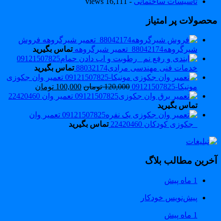
تاسیسات ساختمانی
- 16,111 views
حصولات پر امتیاز
فروش
شیرگروهه88042174_تعمیر شیرگروهه
تماس بگیرید
خدمات فنی مهندسی مرادی88032174
تماس بگیرید
تعمیر وان جکوزی
مونیکا-09121507825
120,000
تومان
100,000
تومان
تعمیر وان 22420460
تماس بگیرید
تعمیر وان
_جکوزی کودکان 22420460
تماس بگیرید
خرین مطالب بلاگ
1 ماه پیش
پیش‌نویس خودکار
1 ماه پیش