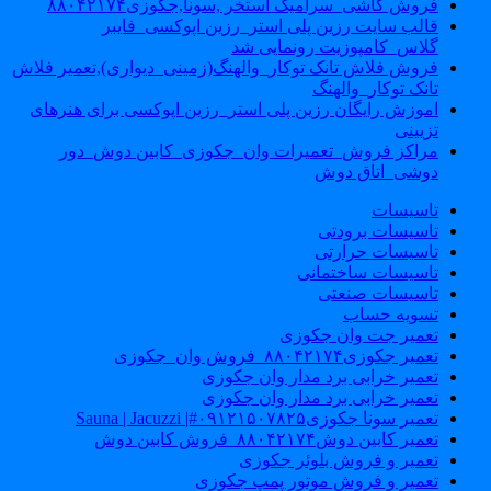
فروش کاشی_سرامیک استخر ,سونا,جکوزی۸۸۰۴۲۱۷۴
قالب سایت رزین پلی استر_رزین اپوکسی_فایبر
گلاس_کامپوزیت رونمایی شد
فروش فلاش تانک توکار_والهنگ(زمینی_دیواری),تعمیر فلاش
تانک توکار_والهنگ
اموزش رایگان رزین پلی استر_رزین اپوکسی برای هنرهای
تزیینی
مراکز فروش_تعمیرات وان_جکوزی_کابین دوش_دور
دوشی_اتاق دوش
تاسیسات
تاسیسات برودتی
تاسیسات حرارتی
تاسیسات ساختمانی
تاسیسات صنعتی
تسویه حساب
تعمیر جت وان جکوزی
تعمیر جکوزی۸۸۰۴۲۱۷۴_فروش وان_جکوزی
تعمیر خرابی برد مدار وان جکوزی
تعمیر خرابی برد مدار وان جکوزی
تعمیر سونا جکوزی۰۹۱۲۱۵۰۷۸۲۵#| Sauna | Jacuzzi
تعمیر کابین دوش۸۸۰۴۲۱۷۴_فروش کابین دوش
تعمیر و فروش بلوئر جکوزی
تعمیر و فروش موتور پمپ جکوزی