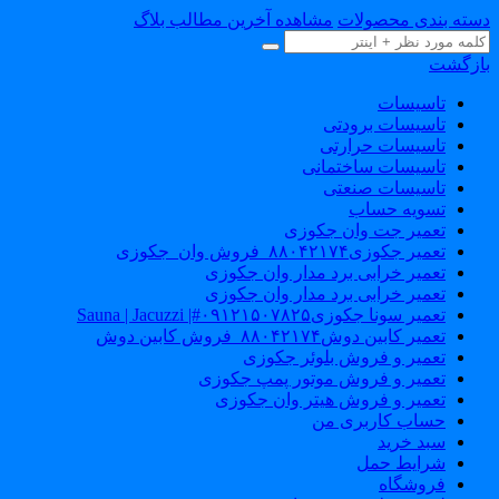
سته بندی محصولات
مشاهده آخرین مطالب بلاگ
ازگشت
تاسیسات
تاسیسات برودتی
تاسیسات حرارتی
تاسیسات ساختمانی
تاسیسات صنعتی
تسویه حساب
تعمیر جت وان جکوزی
تعمیر جکوزی۸۸۰۴۲۱۷۴_فروش وان_جکوزی
تعمیر خرابی برد مدار وان جکوزی
تعمیر خرابی برد مدار وان جکوزی
تعمیر سونا جکوزی۰۹۱۲۱۵۰۷۸۲۵#| Sauna | Jacuzzi
تعمیر کابین دوش۸۸۰۴۲۱۷۴_فروش کابین دوش
تعمیر و فروش بلوئر جکوزی
تعمیر و فروش موتور پمپ جکوزی
تعمیر و فروش هیتر وان جکوزی
حساب کاربری من
سبد خرید
شرایط حمل
فروشگاه