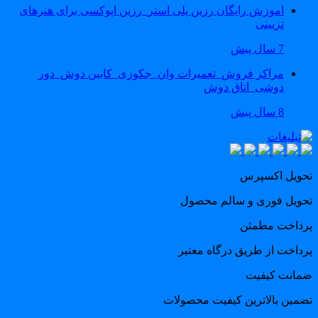
اموزش رایگان رزین پلی استر_رزین اپوکسی برای هنرهای
تزیینی
7 سال پیش
مراکز فروش_تعمیرات وان_جکوزی_کابین دوش_دور
دوشی_اتاق دوش
8 سال پیش
حویل اکسپرس
حویل فوری و سالم محصول
رداخت مطمئن
رداخت از طریق درگاه معتبر
مانت کیفیت
ضمین بالاترین کیفیت محصولات