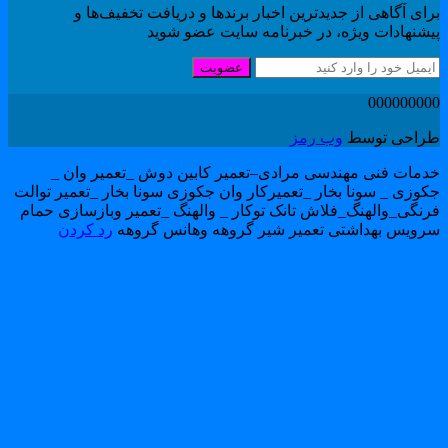
ای آگاهی از جدیدترین اخبار برندها و دریافت تخفیف‌ها و
یشنهادات ویژه، در خبرنامه سایت عضو شوید
عضویت
00000000
راحی توسط
وب رمز
دمات فنی مهندسی مرادی–تعمیر کابین دوش _تعمیر وان _
کوزی _ سونا بخار _تعمیرکار وان جکوزی سونا بخار _تعمیر توالت
رنگی_والهنگ_فلاش تانک توکار _ والهنگ _تعمیر وبازسازی حمام
رویس بهداشتی تعمیر شیر گروهه وهانس گروهه
رد کردن