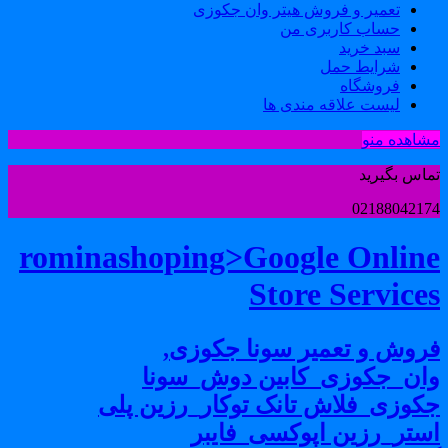
تعمیر و فروش هیتر وان جکوزی
حساب کاربری من
سبد خرید
شرایط حمل
فروشگاه
لیست علاقه مندی ها
شاهده منو
ماس بگیرید
0218804217
rominashoping>Google Onlin
Store Service
روش و تعمیر سونا جکوزی,
ان_جکوزی_کابین دوش_سونا
کوزی_فلاش تانک توکار_رزین پلی
ستر_رزین اپوکسی_فایبر