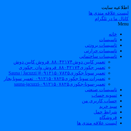
طلاعیه سایت
یست علاقه مندی ها
نال ما در تلگرام
Men
خانه
تاسیسات
تاسیسات برودتی
تاسیسات حرارتی
تاسیسات ساختمانی
تعمیر کابین دوش۸۸۰۴۲۱۷۴_فروش کابین دوش
تعمیر جکوزی۸۸۰۴۲۱۷۴_فروش وان_جکوزی
تعمیر سونا جکوزی۰۹۱۲۱۵۰۷۸۲۵#| Sauna | Jacuzzi
تعمیرات سونا جکوزی۰۹۱۲۱۵۰۷۸۲۵_تعمیر سونا بخار
تعمیر-سونا-جکوزی۰۹۱۲۱۵۰۷۸۲۵-sauna-jacuzzi
تاسیسات صنعتی
تسویه حساب
حساب کاربری من
سبد خرید
شرایط حمل
فروشگاه
لیست علاقه مندی ها