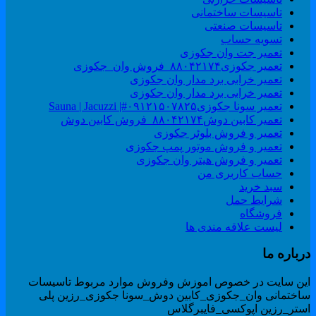
تاسیسات ساختمانی
تاسیسات صنعتی
تسویه حساب
تعمیر جت وان جکوزی
تعمیر جکوزی۸۸۰۴۲۱۷۴_فروش وان_جکوزی
تعمیر خرابی برد مدار وان جکوزی
تعمیر خرابی برد مدار وان جکوزی
تعمیر سونا جکوزی۰۹۱۲۱۵۰۷۸۲۵#| Sauna | Jacuzzi
تعمیر کابین دوش۸۸۰۴۲۱۷۴_فروش کابین دوش
تعمیر و فروش بلوئر جکوزی
تعمیر و فروش موتور پمپ جکوزی
تعمیر و فروش هیتر وان جکوزی
حساب کاربری من
سبد خرید
شرایط حمل
فروشگاه
لیست علاقه مندی ها
رباره ما
ین سایت در خصوص اموزش وفروش موارد مربوط تاسیسات
اختمانی وان_جکوزی_کابین دوش_سونا جکوزی_رزین پلی
ستر_رزین اپوکسی_فایبرگلاس