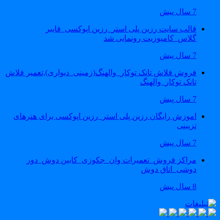
7 سال پیش
قالب سایت رزین پلی استر_رزین اپوکسی_فایبر
گلاس_کامپوزیت رونمایی شد
7 سال پیش
فروش فلاش تانک توکار_والهنگ(زمینی_دیواری),تعمیر فلاش
تانک توکار_والهنگ
7 سال پیش
اموزش رایگان رزین پلی استر_رزین اپوکسی برای هنرهای
تزیینی
7 سال پیش
مراکز فروش_تعمیرات وان_جکوزی_کابین دوش_دور
دوشی_اتاق دوش
8 سال پیش