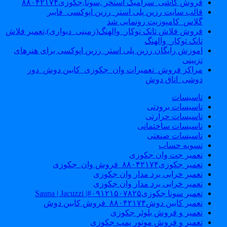
فروش کاشی_سرامیک استخر ,سونا,جکوزی۸۸۰۴۲۱۷۴
قالب سایت رزین پلی استر_رزین اپوکسی_فایبر
گلاس_کامپوزیت رونمایی شد
فروش فلاش تانک توکار_والهنگ(زمینی_دیواری),تعمیر فلاش
تانک توکار_والهنگ
اموزش رایگان رزین پلی استر_رزین اپوکسی برای هنرهای
تزیینی
مراکز فروش_تعمیرات وان_جکوزی_کابین دوش_دور
دوشی_اتاق دوش
تاسیسات
تاسیسات برودتی
تاسیسات حرارتی
تاسیسات ساختمانی
تاسیسات صنعتی
تسویه حساب
تعمیر جت وان جکوزی
تعمیر جکوزی۸۸۰۴۲۱۷۴_فروش وان_جکوزی
تعمیر خرابی برد مدار وان جکوزی
تعمیر خرابی برد مدار وان جکوزی
تعمیر سونا جکوزی۰۹۱۲۱۵۰۷۸۲۵#| Sauna | Jacuzzi
تعمیر کابین دوش۸۸۰۴۲۱۷۴_فروش کابین دوش
تعمیر و فروش بلوئر جکوزی
تعمیر و فروش موتور پمپ جکوزی