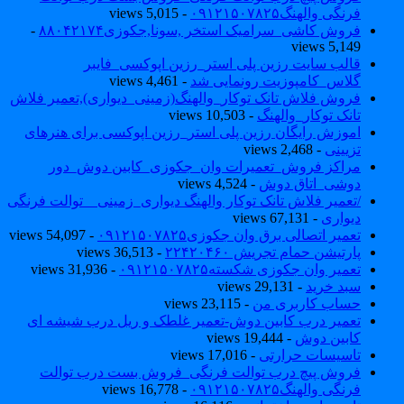
فرنگی والهنگ۰۹۱۲۱۵۰۷۸۲۵
- 5,015 views
فروش کاشی_سرامیک استخر ,سونا,جکوزی۸۸۰۴۲۱۷۴
-
5,149 views
قالب سایت رزین پلی استر_رزین اپوکسی_فایبر
گلاس_کامپوزیت رونمایی شد
- 4,461 views
فروش فلاش تانک توکار_والهنگ(زمینی_دیواری),تعمیر فلاش
تانک توکار_والهنگ
- 10,503 views
اموزش رایگان رزین پلی استر_رزین اپوکسی برای هنرهای
تزیینی
- 2,468 views
مراکز فروش_تعمیرات وان_جکوزی_کابین دوش_دور
دوشی_اتاق دوش
- 4,524 views
/تعمیر فلاش تانک توکار والهنگ دیواری_زمینی _ توالت فرنگی
دیواری
- 67,131 views
تعمیر اتصالی برق وان جکوزی۰۹۱۲۱۵۰۷۸۲۵
- 54,097 views
پارتیشن حمام تجریش ۲۲۴۲۰۴۶۰
- 36,513 views
تعمیر وان جکوزی شکسته۰۹۱۲۱۵۰۷۸۲۵
- 31,936 views
سبد خرید
- 29,131 views
حساب کاربری من
- 23,115 views
تعمیر درب کابین دوش-تعمیر غلطک و ریل درب شیشه ای
کابین دوش
- 19,444 views
تاسیسات حرارتی
- 17,016 views
فروش پیچ درب توالت فرنگی_فروش بست درب توالت
فرنگی والهنگ۰۹۱۲۱۵۰۷۸۲۵
- 16,778 views