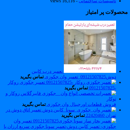
تاسیسات ساختمانی
- 16,116 views
حصولات پر امتیاز
تعمیر درب کابین
دوش09121507825_تعمیر وان جکوزی
تماس بگیرید
تعمیر جکوزی روکار
-09121507825
تماس بگیرید
فروش قطعات اورجینال وان جکوزی
تماس بگیرید
تعمیر اتاق دوش در
تهران 22420460
تماس بگیرید