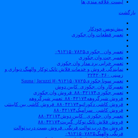
لیست علاقه مندی ها
ازگشت
پیش‌نویس خودکار
تعمیر قطعات وان جکوزی
تعمیر وان _جکوزی۰۹۱۲۱۵۰۷۸۲۵
تعمیر جت وان جکوزی
تعمیر خرابی برد مدار وان جکوزی
نمایندگی فروش و خدمات فلاش تانک توکار والهنگ دیواری و
زمینی ۲۲۴۲۰۴۶۰
تعمیر سونا جکوزی۰۹۱۲۱۵۰۷۸۲۵#| Sauna | Jacuzzi
تعمیرکار وان_جکوزی_کابین دوش
تعمیر جکوزی۸۸۰۴۲۱۷۴_فروش وان جکوزی
فروش شیرگروهه۸۸۰۴۲۱۷۴_تعمیر شیرگروهه
فروش کاشی دکوراتیو۸۸۰۴۲۱۷۴_فروش کاشی بین کابینتی
فروش کاشی _سرامیک۸۸۰۴۲۱۷۴
تعمیر وان_جکوزی_ کابین دوش۸۸۰۴۲۱۷۴
فروش فلاش تانک توکار_گبریت۸۸۰۴۲۱۷۴
فروش پیچ درب توالت فرنگی_فروش بست درب توالت
فرنگی والهنگ۰۹۱۲۱۵۰۷۸۲۵