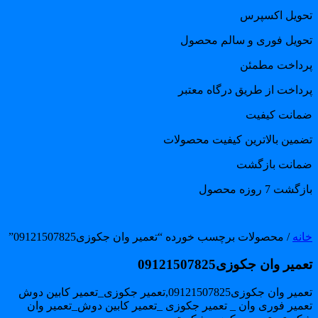
حویل اکسپرس
حویل فوری و سالم محصول
رداخت مطمئن
رداخت از طریق درگاه معتبر
مانت کیفیت
ضمین بالاترین کیفیت محصولات
مانت بازگشت
گشت 7 روزه محصول
انه
/ محصولات برچسب خورده “تعمیر وان جکوزی09121507825”
میر وان جکوزی09121507825
ر وان جکوزی09121507825,تعمیر جکوزی_تعمیر کابین دوش
عمیر فوری وان _ تعمیر جکوزی _تعمیر کابین دوش_تعمیر وان