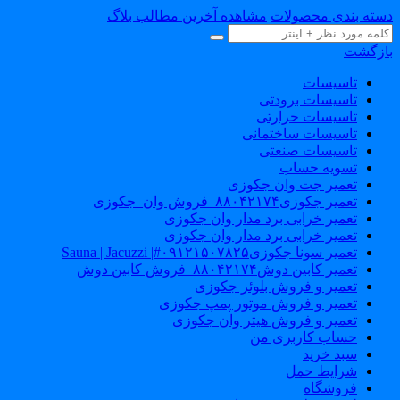
سته بندی محصولات
مشاهده آخرین مطالب بلاگ
ازگشت
تاسیسات
تاسیسات برودتی
تاسیسات حرارتی
تاسیسات ساختمانی
تاسیسات صنعتی
تسویه حساب
تعمیر جت وان جکوزی
تعمیر جکوزی۸۸۰۴۲۱۷۴_فروش وان_جکوزی
تعمیر خرابی برد مدار وان جکوزی
تعمیر خرابی برد مدار وان جکوزی
تعمیر سونا جکوزی۰۹۱۲۱۵۰۷۸۲۵#| Sauna | Jacuzzi
تعمیر کابین دوش۸۸۰۴۲۱۷۴_فروش کابین دوش
تعمیر و فروش بلوئر جکوزی
تعمیر و فروش موتور پمپ جکوزی
تعمیر و فروش هیتر وان جکوزی
حساب کاربری من
سبد خرید
شرایط حمل
فروشگاه