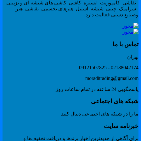
نقاشی_کامپوزیت_ابستره_کاشی_کاشی های شیشه ای و تزیینی
سرامیک_چینی_شیشه_استیل_هنرهای تجسمی_نقاشی_هنر
صنایع دستی فعالیت دارد
ماس با ما
هران
02188042174 - 091215078
moraditrading@gmail.co
گویی 24 ساعته در تمام ساعات روز
بکه های اجتماعی
 را در شبکه های اجتماعی دنبال کنید
برنامه سایت
ای آگاهی از جدیدترین اخبار برندها و دریافت تخفیف‌ها و