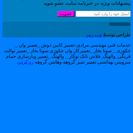
یشنهادات ویژه، در خبرنامه سایت عضو شوید
عضویت
00000000
راحی توسط
وب رمز
دمات فنی مهندسی مرادی–تعمیر کابین دوش _تعمیر وان _
کوزی _ سونا بخار _تعمیرکار وان جکوزی سونا بخار _تعمیر توالت
رنگی_والهنگ_فلاش تانک توکار _ والهنگ _تعمیر وبازسازی حمام
رویس بهداشتی تعمیر شیر گروهه وهانس گروهه
رد کردن