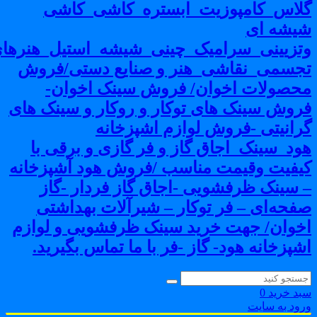
لاس_کامپوزیت_ابستره_کاشی_کاشی
یشه ای
تزیینی_سرامیک_چینی_شیشه_استیل_هنرهای
جسمی_نقاشی_هنر و صنایع دستی/فروش
حصولات اخوان/ فروش سینک اخوان-
روش سینک های توکار و روکار و سینک های
رانیتی -فروش لوازم اشپزخانه
ود_سینک_اجاق گاز و فر گازی و برقی با
یفیت وقیمت مناسب /فروش هود آشپزخانه
 سینک ظرفشویی -اجاق گاز فردار -گاز
فحه‌ای – فر توکار – شیرآلات بهداشتی
خوان/ جهت خرید سینک ظرفشویی و لوازم
شپزخانه هود- گاز -فر با ما تماس بگیرید.
بد خرید
0
رود به سایت