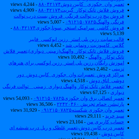
تعمیر وان_جکوزی_ کابین دوش۸۸۰۴۲۱۷۴
- 4,244 views
فروش فلاش تانک توکار_گبریت۸۸۰۴۲۱۷۴
- 4,909 views
فروش پیچ درب توالت فرنگی_فروش بست درب توالت
فرنگی والهنگ۰۹۱۲۱۵۰۷۸۲۵
- 5,007 views
فروش کاشی_سرامیک استخر ,سونا,جکوزی۸۸۰۴۲۱۷۴
-
5,139 views
قالب سایت رزین پلی استر_رزین اپوکسی_فایبر
گلاس_کامپوزیت رونمایی شد
- 4,452 views
فروش فلاش تانک توکار_والهنگ(زمینی_دیواری),تعمیر فلاش
تانک توکار_والهنگ
- 10,492 views
اموزش رایگان رزین پلی استر_رزین اپوکسی برای هنرهای
تزیینی
- 2,462 views
مراکز فروش_تعمیرات وان_جکوزی_کابین دوش_دور
دوشی_اتاق دوش
- 4,518 views
/تعمیر فلاش تانک توکار والهنگ دیواری_زمینی _ توالت فرنگی
دیواری
- 67,125 views
تعمیر اتصالی برق وان جکوزی۰۹۱۲۱۵۰۷۸۲۵
- 54,093 views
پارتیشن حمام تجریش ۲۲۴۲۰۴۶۰
- 36,506 views
تعمیر وان جکوزی شکسته۰۹۱۲۱۵۰۷۸۲۵
- 31,929 views
سبد خرید
- 29,111 views
حساب کاربری من
- 23,104 views
تعمیر درب کابین دوش-تعمیر غلطک و ریل درب شیشه ای
کابین دوش
- 19,438 views