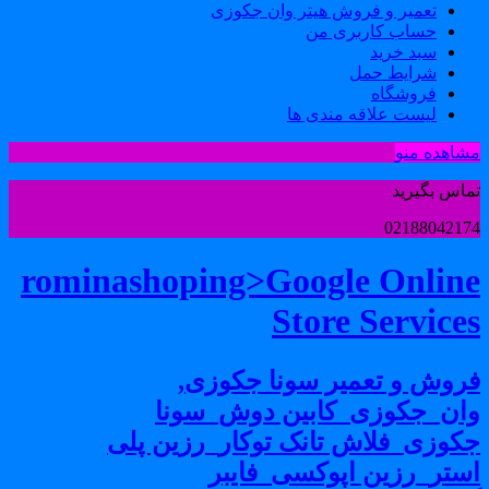
تعمیر و فروش هیتر وان جکوزی
حساب کاربری من
سبد خرید
شرایط حمل
فروشگاه
لیست علاقه مندی ها
شاهده منو
ماس بگیرید
0218804217
rominashoping>Google Onlin
Store Service
روش و تعمیر سونا جکوزی,
ان_جکوزی_کابین دوش_سونا
کوزی_فلاش تانک توکار_رزین پلی
ستر_رزین اپوکسی_فایبر