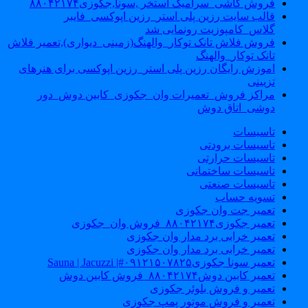
فروش کاشی_سرامیک استخر ,سونا,جکوزی۸۸۰۴۲۱۷۴
قالب سایت رزین پلی استر_رزین اپوکسی_فایبر
گلاس_کامپوزیت رونمایی شد
فروش فلاش تانک توکار_والهنگ(زمینی_دیواری),تعمیر فلاش
تانک توکار_والهنگ
اموزش رایگان رزین پلی استر_رزین اپوکسی برای هنرهای
تزیینی
مراکز فروش_تعمیرات وان_جکوزی_کابین دوش_دور
دوشی_اتاق دوش
تاسیسات
تاسیسات برودتی
تاسیسات حرارتی
تاسیسات ساختمانی
تاسیسات صنعتی
تسویه حساب
تعمیر جت وان جکوزی
تعمیر جکوزی۸۸۰۴۲۱۷۴_فروش وان_جکوزی
تعمیر خرابی برد مدار وان جکوزی
تعمیر خرابی برد مدار وان جکوزی
تعمیر سونا جکوزی۰۹۱۲۱۵۰۷۸۲۵#| Sauna | Jacuzzi
تعمیر کابین دوش۸۸۰۴۲۱۷۴_فروش کابین دوش
تعمیر و فروش بلوئر جکوزی
تعمیر و فروش موتور پمپ جکوزی