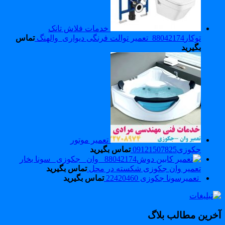
خدمات فلاش تانک
توکار88042174_تعمیر توالت فرنگی دیواری_والهنگ
تماس
بگیرید
تعمیر موتور
جکوزی09121507825
تماس بگیرید
تعمیر وان جکوزی شکسته در محل
تماس بگیرید
تعمیرسونا جکوزی 22420460
تماس بگیرید
خرین مطالب بلاگ