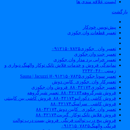
لیست علاقه مندی ها
ازگشت
پیش‌نویس خودکار
تعمیر قطعات وان جکوزی
تعمیر وان _جکوزی۰۹۱۲۱۵۰۷۸۲۵
تعمیر جت وان جکوزی
تعمیر خرابی برد مدار وان جکوزی
نمایندگی فروش و خدمات فلاش تانک توکار والهنگ دیواری و
زمینی ۲۲۴۲۰۴۶۰
تعمیر سونا جکوزی۰۹۱۲۱۵۰۷۸۲۵#| Sauna | Jacuzzi
تعمیرکار وان_جکوزی_کابین دوش
تعمیر جکوزی۸۸۰۴۲۱۷۴_فروش وان جکوزی
فروش شیرگروهه۸۸۰۴۲۱۷۴_تعمیر شیرگروهه
فروش کاشی دکوراتیو۸۸۰۴۲۱۷۴_فروش کاشی بین کابینتی
فروش کاشی _سرامیک۸۸۰۴۲۱۷۴
تعمیر وان_جکوزی_ کابین دوش۸۸۰۴۲۱۷۴
فروش فلاش تانک توکار_گبریت۸۸۰۴۲۱۷۴
فروش پیچ درب توالت فرنگی_فروش بست درب توالت
فرنگی والهنگ۰۹۱۲۱۵۰۷۸۲۵