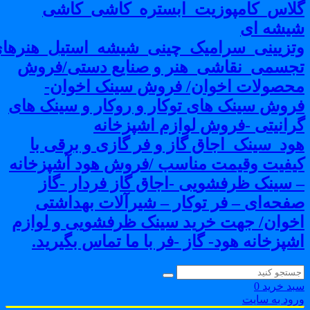
لاس_کامپوزیت_ابستره_کاشی_کاشی
یشه ای
تزیینی_سرامیک_چینی_شیشه_استیل_هنرهای
جسمی_نقاشی_هنر و صنایع دستی/فروش
حصولات اخوان/ فروش سینک اخوان-
روش سینک های توکار و روکار و سینک های
رانیتی -فروش لوازم اشپزخانه
ود_سینک_اجاق گاز و فر گازی و برقی با
یفیت وقیمت مناسب /فروش هود آشپزخانه
 سینک ظرفشویی -اجاق گاز فردار -گاز
فحه‌ای – فر توکار – شیرآلات بهداشتی
خوان/ جهت خرید سینک ظرفشویی و لوازم
شپزخانه هود- گاز -فر با ما تماس بگیرید.
بد خرید
0
رود به سایت