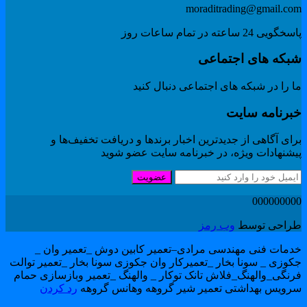
moraditrading@gmail.co
گویی 24 ساعته در تمام ساعات روز
بکه های اجتماعی
 را در شبکه های اجتماعی دنبال کنید
برنامه سایت
ای آگاهی از جدیدترین اخبار برندها و دریافت تخفیف‌ها و
یشنهادات ویژه، در خبرنامه سایت عضو شوید
عضویت
00000000
راحی توسط
وب رمز
دمات فنی مهندسی مرادی–تعمیر کابین دوش _تعمیر وان _
کوزی _ سونا بخار _تعمیرکار وان جکوزی سونا بخار _تعمیر توالت
رنگی_والهنگ_فلاش تانک توکار _ والهنگ _تعمیر وبازسازی حمام
رویس بهداشتی تعمیر شیر گروهه وهانس گروهه
رد کردن