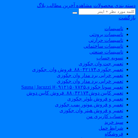
سته بندی محصولات
مشاهده آخرین مطالب بلاگ
ازگشت
تاسیسات
تاسیسات برودتی
تاسیسات حرارتی
تاسیسات ساختمانی
تاسیسات صنعتی
تسویه حساب
تعمیر جت وان جکوزی
تعمیر جکوزی۸۸۰۴۲۱۷۴_فروش وان_جکوزی
تعمیر خرابی برد مدار وان جکوزی
تعمیر خرابی برد مدار وان جکوزی
تعمیر سونا جکوزی۰۹۱۲۱۵۰۷۸۲۵#| Sauna | Jacuzzi
تعمیر کابین دوش۸۸۰۴۲۱۷۴_فروش کابین دوش
تعمیر و فروش بلوئر جکوزی
تعمیر و فروش موتور پمپ جکوزی
تعمیر و فروش هیتر وان جکوزی
حساب کاربری من
سبد خرید
شرایط حمل
فروشگاه