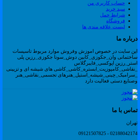
حساب کاربری من
سبد خرید
شرایط حمل
فروشگاه
لیست علاقه مندی ها
رباره ما
ین سایت در خصوص اموزش وفروش موارد مربوط تاسیسات
اختمانی وان_جکوزی_کابین دوش_سونا جکوزی_رزین پلی
ستر_رزین اپوکسی_فایبرگلاس
نقاشی_کامپوزیت_ابستره_کاشی_کاشی های شیشه ای و تزیینی
سرامیک_چینی_شیشه_استیل_هنرهای تجسمی_نقاشی_هنر
صنایع دستی فعالیت دارد
ماس با ما
هران
02188042174 - 091215078