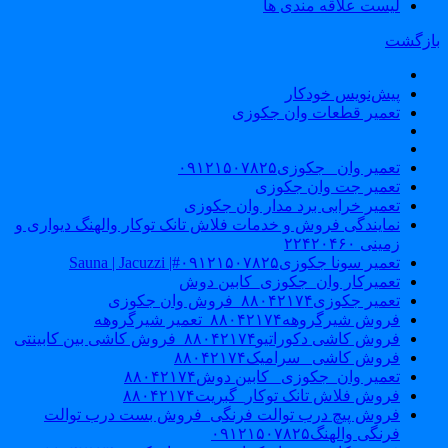
لیست علاقه مندی ها
ازگشت
پیش‌نویس خودکار
تعمیر قطعات وان جکوزی
تعمیر وان _جکوزی۰۹۱۲۱۵۰۷۸۲۵
تعمیر جت وان جکوزی
تعمیر خرابی برد مدار وان جکوزی
نمایندگی فروش و خدمات فلاش تانک توکار والهنگ دیواری و
زمینی ۲۲۴۲۰۴۶۰
تعمیر سونا جکوزی۰۹۱۲۱۵۰۷۸۲۵#| Sauna | Jacuzzi
تعمیرکار وان_جکوزی_کابین دوش
تعمیر جکوزی۸۸۰۴۲۱۷۴_فروش وان جکوزی
فروش شیرگروهه۸۸۰۴۲۱۷۴_تعمیر شیرگروهه
فروش کاشی دکوراتیو۸۸۰۴۲۱۷۴_فروش کاشی بین کابینتی
فروش کاشی _سرامیک۸۸۰۴۲۱۷۴
تعمیر وان_جکوزی_ کابین دوش۸۸۰۴۲۱۷۴
فروش فلاش تانک توکار_گبریت۸۸۰۴۲۱۷۴
فروش پیچ درب توالت فرنگی_فروش بست درب توالت
فرنگی والهنگ۰۹۱۲۱۵۰۷۸۲۵