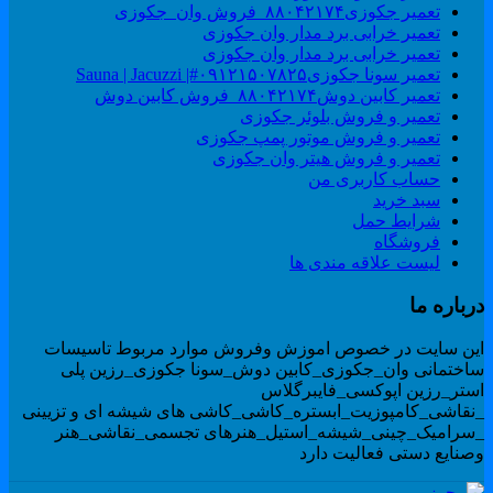
تعمیر جکوزی۸۸۰۴۲۱۷۴_فروش وان_جکوزی
تعمیر خرابی برد مدار وان جکوزی
تعمیر خرابی برد مدار وان جکوزی
تعمیر سونا جکوزی۰۹۱۲۱۵۰۷۸۲۵#| Sauna | Jacuzzi
تعمیر کابین دوش۸۸۰۴۲۱۷۴_فروش کابین دوش
تعمیر و فروش بلوئر جکوزی
تعمیر و فروش موتور پمپ جکوزی
تعمیر و فروش هیتر وان جکوزی
حساب کاربری من
سبد خرید
شرایط حمل
فروشگاه
لیست علاقه مندی ها
رباره ما
ین سایت در خصوص اموزش وفروش موارد مربوط تاسیسات
اختمانی وان_جکوزی_کابین دوش_سونا جکوزی_رزین پلی
ستر_رزین اپوکسی_فایبرگلاس
نقاشی_کامپوزیت_ابستره_کاشی_کاشی های شیشه ای و تزیینی
سرامیک_چینی_شیشه_استیل_هنرهای تجسمی_نقاشی_هنر
صنایع دستی فعالیت دارد