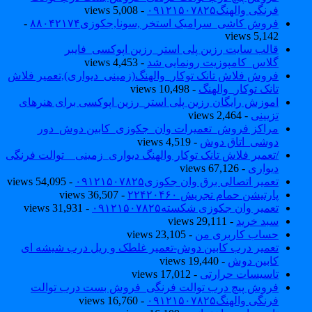
فرنگی والهنگ۰۹۱۲۱۵۰۷۸۲۵
- 5,008 views
فروش کاشی_سرامیک استخر ,سونا,جکوزی۸۸۰۴۲۱۷۴
-
5,142 views
قالب سایت رزین پلی استر_رزین اپوکسی_فایبر
گلاس_کامپوزیت رونمایی شد
- 4,453 views
فروش فلاش تانک توکار_والهنگ(زمینی_دیواری),تعمیر فلاش
تانک توکار_والهنگ
- 10,498 views
اموزش رایگان رزین پلی استر_رزین اپوکسی برای هنرهای
تزیینی
- 2,464 views
مراکز فروش_تعمیرات وان_جکوزی_کابین دوش_دور
دوشی_اتاق دوش
- 4,519 views
/تعمیر فلاش تانک توکار والهنگ دیواری_زمینی _ توالت فرنگی
دیواری
- 67,126 views
تعمیر اتصالی برق وان جکوزی۰۹۱۲۱۵۰۷۸۲۵
- 54,095 views
پارتیشن حمام تجریش ۲۲۴۲۰۴۶۰
- 36,507 views
تعمیر وان جکوزی شکسته۰۹۱۲۱۵۰۷۸۲۵
- 31,931 views
سبد خرید
- 29,111 views
حساب کاربری من
- 23,105 views
تعمیر درب کابین دوش-تعمیر غلطک و ریل درب شیشه ای
کابین دوش
- 19,440 views
تاسیسات حرارتی
- 17,012 views
فروش پیچ درب توالت فرنگی_فروش بست درب توالت
فرنگی والهنگ۰۹۱۲۱۵۰۷۸۲۵
- 16,760 views