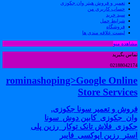
تعمیر و فروش هیتر وان جکوزی
حساب کاربری من
سبد خرید
شرایط حمل
فروشگاه
لیست علاقه مندی ها
شاهده منو
ماس بگیرید
0218804217
rominashoping>Google Onlin
Store Service
روش و تعمیر سونا جکوزی,
ان_جکوزی_کابین دوش_سونا
کوزی_فلاش تانک توکار_رزین پلی
ستر_رزین اپوکسی_فایبر