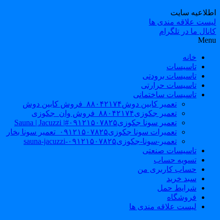
طلاعیه سایت
یست علاقه مندی ها
نال ما در تلگرام
Men
خانه
تاسیسات
تاسیسات برودتی
تاسیسات حرارتی
تاسیسات ساختمانی
تعمیر کابین دوش۸۸۰۴۲۱۷۴_فروش کابین دوش
تعمیر جکوزی۸۸۰۴۲۱۷۴_فروش وان_جکوزی
تعمیر سونا جکوزی۰۹۱۲۱۵۰۷۸۲۵#| Sauna | Jacuzzi
تعمیرات سونا جکوزی۰۹۱۲۱۵۰۷۸۲۵_تعمیر سونا بخار
تعمیر-سونا-جکوزی۰۹۱۲۱۵۰۷۸۲۵-sauna-jacuzzi
تاسیسات صنعتی
تسویه حساب
حساب کاربری من
سبد خرید
شرایط حمل
فروشگاه
لیست علاقه مندی ها