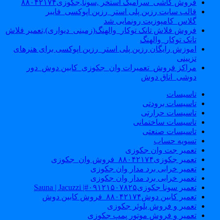
فروش کاشی_سرامیک استخر ,سونا,جکوزی۸۸۰۴۲۱۷۴
قالب سایت رزین پلی استر_رزین اپوکسی_فایبر
گلاس_کامپوزیت رونمایی شد
فروش فلاش تانک توکار_والهنگ(زمینی_دیواری),تعمیر فلاش
تانک توکار_والهنگ
اموزش رایگان رزین پلی استر_رزین اپوکسی برای هنرهای
تزیینی
مراکز فروش_تعمیرات وان_جکوزی_کابین دوش_دور
دوشی_اتاق دوش
تاسیسات
تاسیسات برودتی
تاسیسات حرارتی
تاسیسات ساختمانی
تاسیسات صنعتی
تسویه حساب
تعمیر جت وان جکوزی
تعمیر جکوزی۸۸۰۴۲۱۷۴_فروش وان_جکوزی
تعمیر خرابی برد مدار وان جکوزی
تعمیر خرابی برد مدار وان جکوزی
تعمیر سونا جکوزی۰۹۱۲۱۵۰۷۸۲۵#| Sauna | Jacuzzi
تعمیر کابین دوش۸۸۰۴۲۱۷۴_فروش کابین دوش
تعمیر و فروش بلوئر جکوزی
تعمیر و فروش موتور پمپ جکوزی