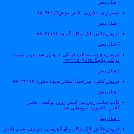
7 سال پیش
تعمیر وان_جکوزی_ کابین دوش۸۸۰۴۲۱۷۴
7 سال پیش
فروش فلاش تانک توکار_گبریت۸۸۰۴۲۱۷۴
7 سال پیش
فروش پیچ درب توالت فرنگی_فروش بست درب توالت
فرنگی والهنگ۰۹۱۲۱۵۰۷۸۲۵
7 سال پیش
فروش کاشی_سرامیک استخر ,سونا,جکوزی۸۸۰۴۲۱۷۴
7 سال پیش
قالب سایت رزین پلی استر_رزین اپوکسی_فایبر
گلاس_کامپوزیت رونمایی شد
7 سال پیش
فروش فلاش تانک توکار_والهنگ(زمینی_دیواری),تعمیر فلاش