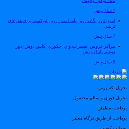
تانک توکار_والهنگ
7 سال پیش
اموزش رایگان رزین پلی استر_رزین اپوکسی برای هنرهای
تزیینی
7 سال پیش
مراکز فروش_تعمیرات وان_جکوزی_کابین دوش_دور
دوشی_اتاق دوش
8 سال پیش
حویل اکسپرس
حویل فوری و سالم محصول
رداخت مطمئن
رداخت از طریق درگاه معتبر
مانت کیفیت