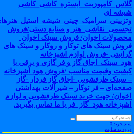
لاس_کامپوزیت_ابستره_کاشی_کاشی
یشه ای
تزیینی_سرامیک_چینی_شیشه_استیل_هنرهای
جسمی_نقاشی_هنر و صنایع دستی/فروش
حصولات اخوان/ فروش سینک اخوان-
روش سینک های توکار و روکار و سینک های
رانیتی -فروش لوازم اشپزخانه
ود_سینک_اجاق گاز و فر گازی و برقی با
یفیت وقیمت مناسب /فروش هود آشپزخانه
 سینک ظرفشویی -اجاق گاز فردار -گاز
فحه‌ای – فر توکار – شیرآلات بهداشتی
خوان/ جهت خرید سینک ظرفشویی و لوازم
شپزخانه هود- گاز -فر با ما تماس بگیرید.
بد خرید
0
رود به سایت