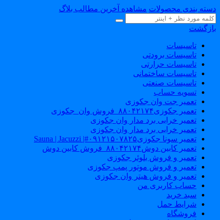
سته بندی محصولات
مشاهده آخرین مطالب بلاگ
ازگشت
تاسیسات
تاسیسات برودتی
تاسیسات حرارتی
تاسیسات ساختمانی
تاسیسات صنعتی
تسویه حساب
تعمیر جت وان جکوزی
تعمیر جکوزی۸۸۰۴۲۱۷۴_فروش وان_جکوزی
تعمیر خرابی برد مدار وان جکوزی
تعمیر خرابی برد مدار وان جکوزی
تعمیر سونا جکوزی۰۹۱۲۱۵۰۷۸۲۵#| Sauna | Jacuzzi
تعمیر کابین دوش۸۸۰۴۲۱۷۴_فروش کابین دوش
تعمیر و فروش بلوئر جکوزی
تعمیر و فروش موتور پمپ جکوزی
تعمیر و فروش هیتر وان جکوزی
حساب کاربری من
سبد خرید
شرایط حمل
فروشگاه