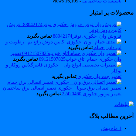
تاسیسات ساختمانی
- 16,109 views
حصولات پر امتیاز
فروش وان_جکوزی نوفر88042174
تماس بگیرید
رفع نم _رطوبت و
اب دادن حمام
تماس بگیرید
تعمیر
وان جکوزی حمام اتاق خواب09121507825
تماس بگیرید
تعمیر جت وان جکوزی
تماس بگیرید
تعمیر موتور جکوزی 22420460
تماس بگیرید
خرین مطالب بلاگ
1 ماه پیش