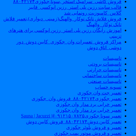
فروش کاشی_سرامیک استخر ,سونا,جکوزی۸۸۰۴۲۱۷۴
قالب سایت رزین پلی استر_رزین اپوکسی_فایبر
گلاس_کامپوزیت رونمایی شد
فروش فلاش تانک توکار_والهنگ(زمینی_دیواری),تعمیر فلاش
تانک توکار_والهنگ
اموزش رایگان رزین پلی استر_رزین اپوکسی برای هنرهای
تزیینی
مراکز فروش_تعمیرات وان_جکوزی_کابین دوش_دور
دوشی_اتاق دوش
تاسیسات
تاسیسات برودتی
تاسیسات حرارتی
تاسیسات ساختمانی
تاسیسات صنعتی
تسویه حساب
تعمیر جت وان جکوزی
تعمیر جکوزی۸۸۰۴۲۱۷۴_فروش وان_جکوزی
تعمیر خرابی برد مدار وان جکوزی
تعمیر خرابی برد مدار وان جکوزی
تعمیر سونا جکوزی۰۹۱۲۱۵۰۷۸۲۵#| Sauna | Jacuzzi
تعمیر کابین دوش۸۸۰۴۲۱۷۴_فروش کابین دوش
تعمیر و فروش بلوئر جکوزی
تعمیر و فروش موتور پمپ جکوزی