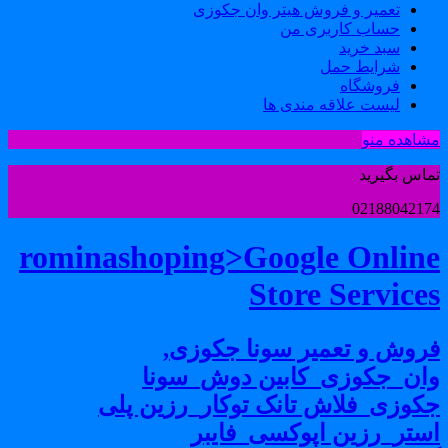
تعمیر و فروش هیتر وان جکوزی
حساب کاربری من
سبد خرید
شرایط حمل
فروشگاه
لیست علاقه مندی ها
شاهده منو
ماس بگیرید
0218804217
rominashoping>Google Onlin
Store Service
روش و تعمیر سونا جکوزی,
ان_جکوزی_کابین دوش_سونا
کوزی_فلاش تانک توکار_رزین پلی
ستر_رزین اپوکسی_فایبر