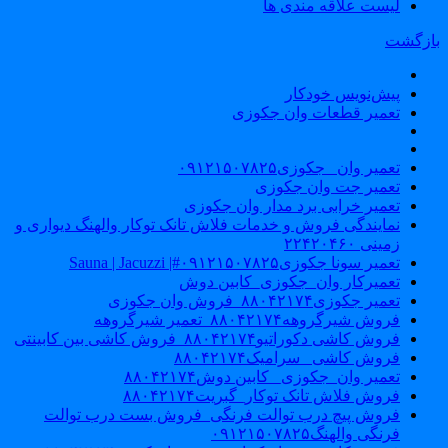
لیست علاقه مندی ها
ازگشت
پیش‌نویس خودکار
تعمیر قطعات وان جکوزی
تعمیر وان _جکوزی۰۹۱۲۱۵۰۷۸۲۵
تعمیر جت وان جکوزی
تعمیر خرابی برد مدار وان جکوزی
نمایندگی فروش و خدمات فلاش تانک توکار والهنگ دیواری و
زمینی ۲۲۴۲۰۴۶۰
تعمیر سونا جکوزی۰۹۱۲۱۵۰۷۸۲۵#| Sauna | Jacuzzi
تعمیرکار وان_جکوزی_کابین دوش
تعمیر جکوزی۸۸۰۴۲۱۷۴_فروش وان جکوزی
فروش شیرگروهه۸۸۰۴۲۱۷۴_تعمیر شیرگروهه
فروش کاشی دکوراتیو۸۸۰۴۲۱۷۴_فروش کاشی بین کابینتی
فروش کاشی _سرامیک۸۸۰۴۲۱۷۴
تعمیر وان_جکوزی_ کابین دوش۸۸۰۴۲۱۷۴
فروش فلاش تانک توکار_گبریت۸۸۰۴۲۱۷۴
فروش پیچ درب توالت فرنگی_فروش بست درب توالت
فرنگی والهنگ۰۹۱۲۱۵۰۷۸۲۵