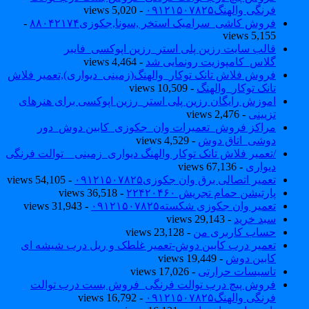
فرنگی والهنگ۰۹۱۲۱۵۰۷۸۲۵
- 5,020 views
فروش کاشی_سرامیک استخر ,سونا,جکوزی۸۸۰۴۲۱۷۴
-
5,155 views
قالب سایت رزین پلی استر_رزین اپوکسی_فایبر
گلاس_کامپوزیت رونمایی شد
- 4,464 views
فروش فلاش تانک توکار_والهنگ(زمینی_دیواری),تعمیر فلاش
تانک توکار_والهنگ
- 10,509 views
اموزش رایگان رزین پلی استر_رزین اپوکسی برای هنرهای
تزیینی
- 2,476 views
مراکز فروش_تعمیرات وان_جکوزی_کابین دوش_دور
دوشی_اتاق دوش
- 4,529 views
/تعمیر فلاش تانک توکار والهنگ دیواری_زمینی _ توالت فرنگی
دیواری
- 67,136 views
تعمیر اتصالی برق وان جکوزی۰۹۱۲۱۵۰۷۸۲۵
- 54,105 views
پارتیشن حمام تجریش ۲۲۴۲۰۴۶۰
- 36,518 views
تعمیر وان جکوزی شکسته۰۹۱۲۱۵۰۷۸۲۵
- 31,943 views
سبد خرید
- 29,143 views
حساب کاربری من
- 23,128 views
تعمیر درب کابین دوش-تعمیر غلطک و ریل درب شیشه ای
کابین دوش
- 19,449 views
تاسیسات حرارتی
- 17,026 views
فروش پیچ درب توالت فرنگی_فروش بست درب توالت
فرنگی والهنگ۰۹۱۲۱۵۰۷۸۲۵
- 16,792 views