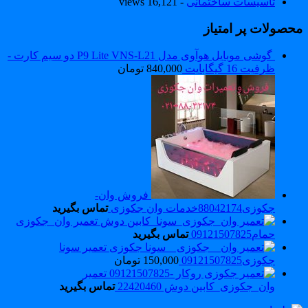
تاسیسات ساختمانی
- 16,121 views
حصولات پر امتیاز
گوشی موبایل هوآوی مدل P9 Lite VNS-L21 دو سیم کارت -
ظرفیت 16 گیگابایت
840,000
تومان
فروش وان-
جکوزی88042174خدمات وان جکوزی
تماس بگیرید
تعمیر وان_جکوزی
حمام09121507825
تماس بگیرید
تعمیر سونا
جکوزی09121507825
150,000
تومان
تعمیر
وان_جکوزی_کابین دوش 22420460
تماس بگیرید