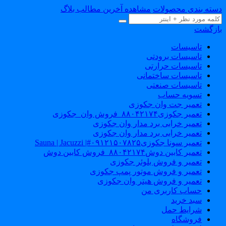
سته بندی محصولات
مشاهده آخرین مطالب بلاگ
ازگشت
تاسیسات
تاسیسات برودتی
تاسیسات حرارتی
تاسیسات ساختمانی
تاسیسات صنعتی
تسویه حساب
تعمیر جت وان جکوزی
تعمیر جکوزی۸۸۰۴۲۱۷۴_فروش وان_جکوزی
تعمیر خرابی برد مدار وان جکوزی
تعمیر خرابی برد مدار وان جکوزی
تعمیر سونا جکوزی۰۹۱۲۱۵۰۷۸۲۵#| Sauna | Jacuzzi
تعمیر کابین دوش۸۸۰۴۲۱۷۴_فروش کابین دوش
تعمیر و فروش بلوئر جکوزی
تعمیر و فروش موتور پمپ جکوزی
تعمیر و فروش هیتر وان جکوزی
حساب کاربری من
سبد خرید
شرایط حمل
فروشگاه