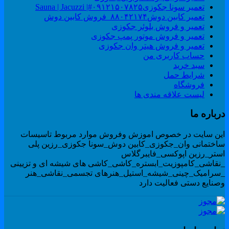
تعمیر سونا جکوزی۰۹۱۲۱۵۰۷۸۲۵#| Sauna | Jacuzzi
تعمیر کابین دوش۸۸۰۴۲۱۷۴_فروش کابین دوش
تعمیر و فروش بلوئر جکوزی
تعمیر و فروش موتور پمپ جکوزی
تعمیر و فروش هیتر وان جکوزی
حساب کاربری من
سبد خرید
شرایط حمل
فروشگاه
لیست علاقه مندی ها
رباره ما
ین سایت در خصوص اموزش وفروش موارد مربوط تاسیسات
اختمانی وان_جکوزی_کابین دوش_سونا جکوزی_رزین پلی
ستر_رزین اپوکسی_فایبرگلاس
نقاشی_کامپوزیت_ابستره_کاشی_کاشی های شیشه ای و تزیینی
سرامیک_چینی_شیشه_استیل_هنرهای تجسمی_نقاشی_هنر
صنایع دستی فعالیت دارد