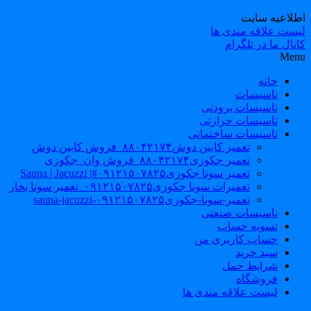
طلاعیه سایت
یست علاقه مندی ها
نال ما در تلگرام
Men
خانه
تاسیسات
تاسیسات برودتی
تاسیسات حرارتی
تاسیسات ساختمانی
تعمیر کابین دوش۸۸۰۴۲۱۷۴_فروش کابین دوش
تعمیر جکوزی۸۸۰۴۲۱۷۴_فروش وان_جکوزی
تعمیر سونا جکوزی۰۹۱۲۱۵۰۷۸۲۵#| Sauna | Jacuzzi
تعمیرات سونا جکوزی۰۹۱۲۱۵۰۷۸۲۵_تعمیر سونا بخار
تعمیر-سونا-جکوزی۰۹۱۲۱۵۰۷۸۲۵-sauna-jacuzzi
تاسیسات صنعتی
تسویه حساب
حساب کاربری من
سبد خرید
شرایط حمل
فروشگاه
لیست علاقه مندی ها