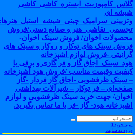
لاس_کامپوزیت_ابستره_کاشی_کاشی
یشه ای
تزیینی_سرامیک_چینی_شیشه_استیل_هنرهای
جسمی_نقاشی_هنر و صنایع دستی/فروش
حصولات اخوان/ فروش سینک اخوان-
روش سینک های توکار و روکار و سینک های
رانیتی -فروش لوازم اشپزخانه
ود_سینک_اجاق گاز و فر گازی و برقی با
یفیت وقیمت مناسب /فروش هود آشپزخانه
 سینک ظرفشویی -اجاق گاز فردار -گاز
فحه‌ای – فر توکار – شیرآلات بهداشتی
خوان/ جهت خرید سینک ظرفشویی و لوازم
شپزخانه هود- گاز -فر با ما تماس بگیرید.
بد خرید
0
رود به سایت