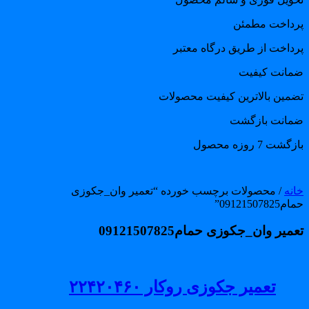
رداخت مطمئن
رداخت از طریق درگاه معتبر
مانت کیفیت
ضمین بالاترین کیفیت محصولات
مانت بازگشت
گشت 7 روزه محصول
انه
/ محصولات برچسب خورده “تعمیر وان_جکوزی
09121507825”
میر وان_جکوزی حمام09121507825
تعمیر جکوزی روکار ۲۲۴۲۰۴۶۰