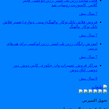
قالب سایت رزین پلی استر_رزین اپوکسی_فایبر
گلاس_کامپوزیت رونمایی شد
7 سال پیش
فروش فلاش تانک توکار_والهنگ(زمینی_دیواری),تعمیر فلاش
تانک توکار_والهنگ
7 سال پیش
اموزش رایگان رزین پلی استر_رزین اپوکسی برای هنرهای
تزیینی
7 سال پیش
مراکز فروش_تعمیرات وان_جکوزی_کابین دوش_دور
دوشی_اتاق دوش
8 سال پیش
حویل اکسپرس
حویل فوری و سالم محصول