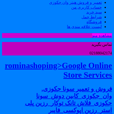
تعمیر و فروش هیتر وان جکوزی
حساب کاربری من
سبد خرید
شرایط حمل
فروشگاه
لیست علاقه مندی ها
شاهده منو
ماس بگیرید
0218804217
rominashoping>Google Onlin
Store Service
روش و تعمیر سونا جکوزی,
ان_جکوزی_کابین دوش_سونا
کوزی_فلاش تانک توکار_رزین پلی
ستر_رزین اپوکسی_فایبر