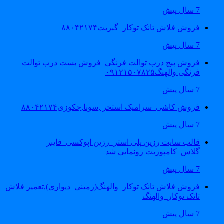
7 سال پیش
فروش فلاش تانک توکار_گبریت۸۸۰۴۲۱۷۴
7 سال پیش
فروش پیچ درب توالت فرنگی_فروش بست درب توالت
فرنگی والهنگ۰۹۱۲۱۵۰۷۸۲۵
7 سال پیش
فروش کاشی_سرامیک استخر ,سونا,جکوزی۸۸۰۴۲۱۷۴
7 سال پیش
قالب سایت رزین پلی استر_رزین اپوکسی_فایبر
گلاس_کامپوزیت رونمایی شد
7 سال پیش
فروش فلاش تانک توکار_والهنگ(زمینی_دیواری),تعمیر فلاش
تانک توکار_والهنگ
7 سال پیش