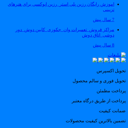
اموزش رایگان رزین پلی استر_رزین اپوکسی برای هنرهای
تزیینی
7 سال پیش
مراکز فروش_تعمیرات وان_جکوزی_کابین دوش_دور
دوشی_اتاق دوش
8 سال پیش
حویل اکسپرس
حویل فوری و سالم محصول
رداخت مطمئن
رداخت از طریق درگاه معتبر
مانت کیفیت
ضمین بالاترین کیفیت محصولات