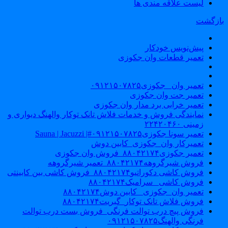
لیست علاقه مندی ها
ازگشت
پیش‌نویس خودکار
تعمیر قطعات وان جکوزی
تعمیر وان _جکوزی۰۹۱۲۱۵۰۷۸۲۵
تعمیر جت وان جکوزی
تعمیر خرابی برد مدار وان جکوزی
نمایندگی فروش و خدمات فلاش تانک توکار والهنگ دیواری و
زمینی ۲۲۴۲۰۴۶۰
تعمیر سونا جکوزی۰۹۱۲۱۵۰۷۸۲۵#| Sauna | Jacuzzi
تعمیرکار وان_جکوزی_کابین دوش
تعمیر جکوزی۸۸۰۴۲۱۷۴_فروش وان جکوزی
فروش شیرگروهه۸۸۰۴۲۱۷۴_تعمیر شیرگروهه
فروش کاشی دکوراتیو۸۸۰۴۲۱۷۴_فروش کاشی بین کابینتی
فروش کاشی _سرامیک۸۸۰۴۲۱۷۴
تعمیر وان_جکوزی_ کابین دوش۸۸۰۴۲۱۷۴
فروش فلاش تانک توکار_گبریت۸۸۰۴۲۱۷۴
فروش پیچ درب توالت فرنگی_فروش بست درب توالت
فرنگی والهنگ۰۹۱۲۱۵۰۷۸۲۵