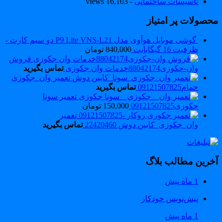
تاسیسات ساختمانی
- 16,103 views
حصولات پر امتیاز
گوشی موبایل هوآوی مدل P9 Lite VNS-L21 دو سیم کارت -
ظرفیت 16 گیگابایت
840,000
تومان
فروش
وان-جکوزی88042174خدمات وان جکوزی
تماس بگیرید
تعمیر وان_جکوزی
حمام09121507825
تماس بگیرید
تعمیر سونا
جکوزی09121507825
150,000
تومان
تعمیر
وان_جکوزی_کابین دوش 22420460
تماس بگیرید
خرین مطالب بلاگ
1 ماه پیش
پیش‌نویس خودکار
1 ماه پیش