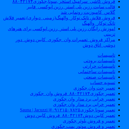
فروش کاشی_سرامیک استخر ,سونا,جکوزی۸۸۰۴۲۱۷۴
قالب سایت رزین پلی استر_رزین اپوکسی_فایبر
گلاس_کامپوزیت رونمایی شد
فروش فلاش تانک توکار_والهنگ(زمینی_دیواری),تعمیر فلاش
تانک توکار_والهنگ
اموزش رایگان رزین پلی استر_رزین اپوکسی برای هنرهای
تزیینی
مراکز فروش_تعمیرات وان_جکوزی_کابین دوش_دور
دوشی_اتاق دوش
تاسیسات
تاسیسات برودتی
تاسیسات حرارتی
تاسیسات ساختمانی
تاسیسات صنعتی
تسویه حساب
تعمیر جت وان جکوزی
تعمیر جکوزی۸۸۰۴۲۱۷۴_فروش وان_جکوزی
تعمیر خرابی برد مدار وان جکوزی
تعمیر خرابی برد مدار وان جکوزی
تعمیر سونا جکوزی۰۹۱۲۱۵۰۷۸۲۵#| Sauna | Jacuzzi
تعمیر کابین دوش۸۸۰۴۲۱۷۴_فروش کابین دوش
تعمیر و فروش بلوئر جکوزی
تعمیر و فروش موتور پمپ جکوزی