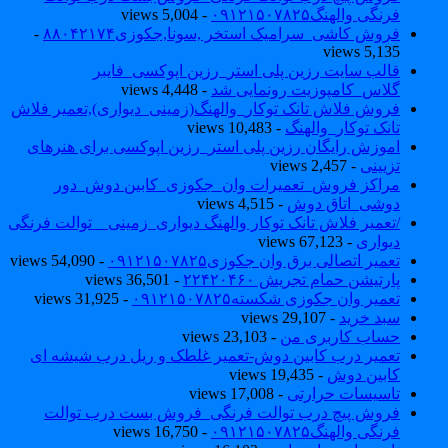
فرنگی والهنگ۰۹۱۲۱۵۰۷۸۲۵
- 5,004 views
فروش کاشی_سرامیک استخر ,سونا,جکوزی۸۸۰۴۲۱۷۴
-
5,135 views
قالب سایت رزین پلی استر_رزین اپوکسی_فایبر
گلاس_کامپوزیت رونمایی شد
- 4,448 views
فروش فلاش تانک توکار_والهنگ(زمینی_دیواری),تعمیر فلاش
تانک توکار_والهنگ
- 10,483 views
اموزش رایگان رزین پلی استر_رزین اپوکسی برای هنرهای
تزیینی
- 2,457 views
مراکز فروش_تعمیرات وان_جکوزی_کابین دوش_دور
دوشی_اتاق دوش
- 4,515 views
/تعمیر فلاش تانک توکار والهنگ دیواری_زمینی _ توالت فرنگی
دیواری
- 67,123 views
تعمیر اتصالی برق وان جکوزی۰۹۱۲۱۵۰۷۸۲۵
- 54,090 views
پارتیشن حمام تجریش ۲۲۴۲۰۴۶۰
- 36,501 views
تعمیر وان جکوزی شکسته۰۹۱۲۱۵۰۷۸۲۵
- 31,925 views
سبد خرید
- 29,107 views
حساب کاربری من
- 23,103 views
تعمیر درب کابین دوش-تعمیر غلطک و ریل درب شیشه ای
کابین دوش
- 19,435 views
تاسیسات حرارتی
- 17,008 views
فروش پیچ درب توالت فرنگی_فروش بست درب توالت
فرنگی والهنگ۰۹۱۲۱۵۰۷۸۲۵
- 16,750 views