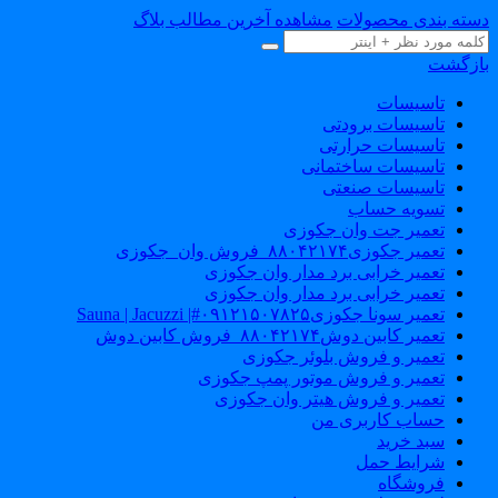
سته بندی محصولات
مشاهده آخرین مطالب بلاگ
ازگشت
تاسیسات
تاسیسات برودتی
تاسیسات حرارتی
تاسیسات ساختمانی
تاسیسات صنعتی
تسویه حساب
تعمیر جت وان جکوزی
تعمیر جکوزی۸۸۰۴۲۱۷۴_فروش وان_جکوزی
تعمیر خرابی برد مدار وان جکوزی
تعمیر خرابی برد مدار وان جکوزی
تعمیر سونا جکوزی۰۹۱۲۱۵۰۷۸۲۵#| Sauna | Jacuzzi
تعمیر کابین دوش۸۸۰۴۲۱۷۴_فروش کابین دوش
تعمیر و فروش بلوئر جکوزی
تعمیر و فروش موتور پمپ جکوزی
تعمیر و فروش هیتر وان جکوزی
حساب کاربری من
سبد خرید
شرایط حمل
فروشگاه