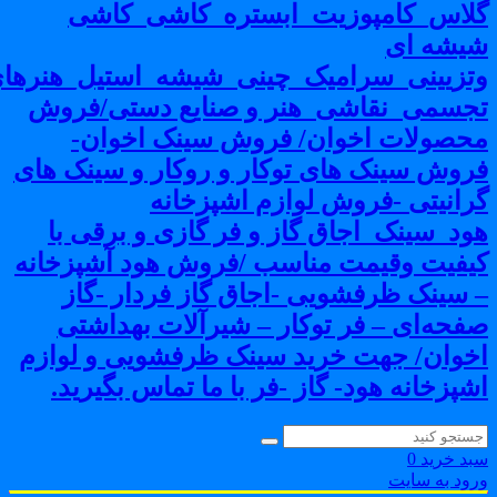
لاس_کامپوزیت_ابستره_کاشی_کاشی
یشه ای
تزیینی_سرامیک_چینی_شیشه_استیل_هنرهای
جسمی_نقاشی_هنر و صنایع دستی/فروش
حصولات اخوان/ فروش سینک اخوان-
روش سینک های توکار و روکار و سینک های
رانیتی -فروش لوازم اشپزخانه
ود_سینک_اجاق گاز و فر گازی و برقی با
یفیت وقیمت مناسب /فروش هود آشپزخانه
 سینک ظرفشویی -اجاق گاز فردار -گاز
فحه‌ای – فر توکار – شیرآلات بهداشتی
خوان/ جهت خرید سینک ظرفشویی و لوازم
شپزخانه هود- گاز -فر با ما تماس بگیرید.
بد خرید
0
رود به سایت