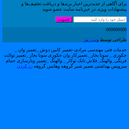
ای آگاهی از جدیدترین اخبار برندها و دریافت تخفیف‌ها و
یشنهادات ویژه، در خبرنامه سایت عضو شوید
عضویت
00000000
راحی توسط
وب رمز
دمات فنی مهندسی مرادی–تعمیر کابین دوش _تعمیر وان _
کوزی _ سونا بخار _تعمیرکار وان جکوزی سونا بخار _تعمیر توالت
رنگی_والهنگ_فلاش تانک توکار _ والهنگ _تعمیر وبازسازی حمام
رویس بهداشتی تعمیر شیر گروهه وهانس گروهه
رد کردن