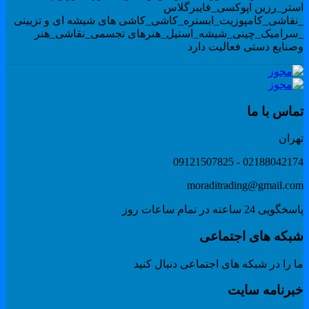
ستر_رزین اپوکسی_فایبرگلاس
نقاشی_کامپوزیت_ابستره_کاشی_کاشی های شیشه ای و تزیینی
سرامیک_چینی_شیشه_استیل_هنرهای تجسمی_نقاشی_هنر
صنایع دستی فعالیت دارد
ماس با ما
هران
02188042174 - 091215078
moraditrading@gmail.co
گویی 24 ساعته در تمام ساعات روز
بکه های اجتماعی
 را در شبکه های اجتماعی دنبال کنید
برنامه سایت