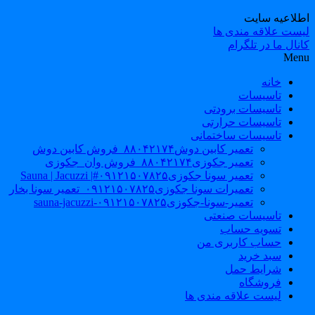
طلاعیه سایت
یست علاقه مندی ها
نال ما در تلگرام
Men
خانه
تاسیسات
تاسیسات برودتی
تاسیسات حرارتی
تاسیسات ساختمانی
تعمیر کابین دوش۸۸۰۴۲۱۷۴_فروش کابین دوش
تعمیر جکوزی۸۸۰۴۲۱۷۴_فروش وان_جکوزی
تعمیر سونا جکوزی۰۹۱۲۱۵۰۷۸۲۵#| Sauna | Jacuzzi
تعمیرات سونا جکوزی۰۹۱۲۱۵۰۷۸۲۵_تعمیر سونا بخار
تعمیر-سونا-جکوزی۰۹۱۲۱۵۰۷۸۲۵-sauna-jacuzzi
تاسیسات صنعتی
تسویه حساب
حساب کاربری من
سبد خرید
شرایط حمل
فروشگاه
لیست علاقه مندی ها