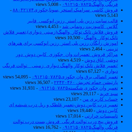
فرنگی والهنگ۰۹۱۲۱۵۰۷۸۲۵
- 5,008 views
فروش کاشی_سرامیک استخر ,سونا,جکوزی۸۸۰۴۲۱۷۴
-
5,143 views
قالب سایت رزین پلی استر_رزین اپوکسی_فایبر
گلاس_کامپوزیت رونمایی شد
- 4,453 views
فروش فلاش تانک توکار_والهنگ(زمینی_دیواری),تعمیر فلاش
تانک توکار_والهنگ
- 10,500 views
اموزش رایگان رزین پلی استر_رزین اپوکسی برای هنرهای
تزیینی
- 2,464 views
مراکز فروش_تعمیرات وان_جکوزی_کابین دوش_دور
دوشی_اتاق دوش
- 4,519 views
/تعمیر فلاش تانک توکار والهنگ دیواری_زمینی _ توالت فرنگی
دیواری
- 67,127 views
تعمیر اتصالی برق وان جکوزی۰۹۱۲۱۵۰۷۸۲۵
- 54,095 views
پارتیشن حمام تجریش ۲۲۴۲۰۴۶۰
- 36,507 views
تعمیر وان جکوزی شکسته۰۹۱۲۱۵۰۷۸۲۵
- 31,931 views
سبد خرید
- 29,117 views
حساب کاربری من
- 23,107 views
تعمیر درب کابین دوش-تعمیر غلطک و ریل درب شیشه ای
کابین دوش
- 19,440 views
تاسیسات حرارتی
- 17,014 views
فروش پیچ درب توالت فرنگی_فروش بست درب توالت
فرنگی والهنگ۰۹۱۲۱۵۰۷۸۲۵
- 16,762 views