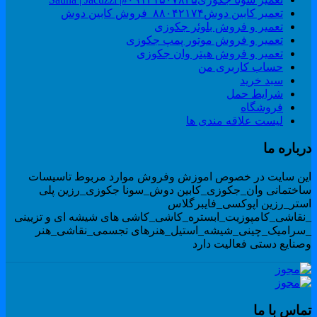
تعمیر کابین دوش۸۸۰۴۲۱۷۴_فروش کابین دوش
تعمیر و فروش بلوئر جکوزی
تعمیر و فروش موتور پمپ جکوزی
تعمیر و فروش هیتر وان جکوزی
حساب کاربری من
سبد خرید
شرایط حمل
فروشگاه
لیست علاقه مندی ها
رباره ما
ین سایت در خصوص اموزش وفروش موارد مربوط تاسیسات
اختمانی وان_جکوزی_کابین دوش_سونا جکوزی_رزین پلی
ستر_رزین اپوکسی_فایبرگلاس
نقاشی_کامپوزیت_ابستره_کاشی_کاشی های شیشه ای و تزیینی
سرامیک_چینی_شیشه_استیل_هنرهای تجسمی_نقاشی_هنر
صنایع دستی فعالیت دارد
ماس با ما