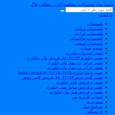
سته بندی محصولات
مشاهده آخرین مطالب بلاگ
ازگشت
تاسیسات
تاسیسات برودتی
تاسیسات حرارتی
تاسیسات ساختمانی
تاسیسات صنعتی
تسویه حساب
تعمیر جت وان جکوزی
تعمیر جکوزی۸۸۰۴۲۱۷۴_فروش وان_جکوزی
تعمیر خرابی برد مدار وان جکوزی
تعمیر خرابی برد مدار وان جکوزی
تعمیر سونا جکوزی۰۹۱۲۱۵۰۷۸۲۵#| Sauna | Jacuzzi
تعمیر کابین دوش۸۸۰۴۲۱۷۴_فروش کابین دوش
تعمیر و فروش بلوئر جکوزی
تعمیر و فروش موتور پمپ جکوزی
تعمیر و فروش هیتر وان جکوزی
حساب کاربری من
سبد خرید
شرایط حمل
فروشگاه