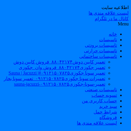
طلاعیه سایت
یست علاقه مندی ها
نال ما در تلگرام
Men
خانه
تاسیسات
تاسیسات برودتی
تاسیسات حرارتی
تاسیسات ساختمانی
تعمیر کابین دوش۸۸۰۴۲۱۷۴_فروش کابین دوش
تعمیر جکوزی۸۸۰۴۲۱۷۴_فروش وان_جکوزی
تعمیر سونا جکوزی۰۹۱۲۱۵۰۷۸۲۵#| Sauna | Jacuzzi
تعمیرات سونا جکوزی۰۹۱۲۱۵۰۷۸۲۵_تعمیر سونا بخار
تعمیر-سونا-جکوزی۰۹۱۲۱۵۰۷۸۲۵-sauna-jacuzzi
تاسیسات صنعتی
تسویه حساب
حساب کاربری من
سبد خرید
شرایط حمل
فروشگاه
لیست علاقه مندی ها