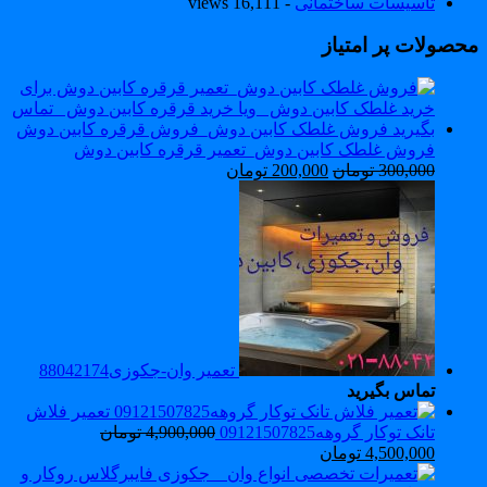
تاسیسات ساختمانی
- 16,111 views
حصولات پر امتیاز
فروش غلطک کابین دوش_تعمیر قرقره کابین دوش
300,000
تومان
200,000
تومان
تعمیر وان-جکوزی88042174
تماس بگیرید
تعمیر فلاش
تانک توکار گروهه09121507825
4,900,000
تومان
4,500,000
تومان