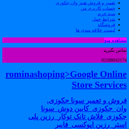
تعمیر و فروش هیتر وان جکوزی
حساب کاربری من
سبد خرید
شرایط حمل
فروشگاه
لیست علاقه مندی ها
شاهده منو
ماس بگیرید
0218804217
rominashoping>Google Onlin
Store Service
روش و تعمیر سونا جکوزی,
ان_جکوزی_کابین دوش_سونا
کوزی_فلاش تانک توکار_رزین پلی
ستر_رزین اپوکسی_فایبر