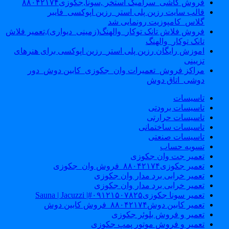
فروش کاشی_سرامیک استخر ,سونا,جکوزی۸۸۰۴۲۱۷۴
قالب سایت رزین پلی استر_رزین اپوکسی_فایبر
گلاس_کامپوزیت رونمایی شد
فروش فلاش تانک توکار_والهنگ(زمینی_دیواری),تعمیر فلاش
تانک توکار_والهنگ
اموزش رایگان رزین پلی استر_رزین اپوکسی برای هنرهای
تزیینی
مراکز فروش_تعمیرات وان_جکوزی_کابین دوش_دور
دوشی_اتاق دوش
تاسیسات
تاسیسات برودتی
تاسیسات حرارتی
تاسیسات ساختمانی
تاسیسات صنعتی
تسویه حساب
تعمیر جت وان جکوزی
تعمیر جکوزی۸۸۰۴۲۱۷۴_فروش وان_جکوزی
تعمیر خرابی برد مدار وان جکوزی
تعمیر خرابی برد مدار وان جکوزی
تعمیر سونا جکوزی۰۹۱۲۱۵۰۷۸۲۵#| Sauna | Jacuzzi
تعمیر کابین دوش۸۸۰۴۲۱۷۴_فروش کابین دوش
تعمیر و فروش بلوئر جکوزی
تعمیر و فروش موتور پمپ جکوزی