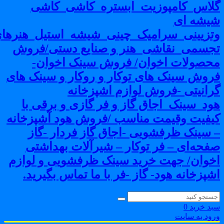
لاس_کامپوزیت_ابستره_کاشی_کاشی
یشه ای
تزیینی_سرامیک_چینی_شیشه_استیل_هنرهای
جسمی_نقاشی_هنر و صنایع دستی/فروش
حصولات اخوان/ فروش سینک اخوان-
روش سینک های توکار و روکار و سینک های
رانیتی -فروش لوازم اشپزخانه
ود_سینک_اجاق گاز و فر گازی و برقی با
یفیت وقیمت مناسب /فروش هود آشپزخانه
 سینک ظرفشویی -اجاق گاز فردار -گاز
فحه‌ای – فر توکار – شیرآلات بهداشتی
خوان/ جهت خرید سینک ظرفشویی و لوازم
شپزخانه هود- گاز -فر با ما تماس بگیرید.
بد خرید
0
رود به سایت