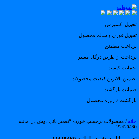
حویل اکسپرس
حویل فوری و سالم محصول
رداخت مطمئن
رداخت از طریق درگاه معتبر
مانت کیفیت
ضمین بالاترین کیفیت محصولات
مانت بازگشت
گشت 7 روزه محصول
انه
/ محصولات برچسب خورده “تعمیر پانل دوش در امانیه
22420460
میر پانل دوش در امانیه 22420460