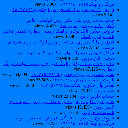
فرنگی والهنگ۰۹۱۲۱۵۰۷۸۲۵
- 5,007 views
فروش کاشی_سرامیک استخر ,سونا,جکوزی۸۸۰۴۲۱۷۴
-
5,141 views
قالب سایت رزین پلی استر_رزین اپوکسی_فایبر
گلاس_کامپوزیت رونمایی شد
- 4,453 views
فروش فلاش تانک توکار_والهنگ(زمینی_دیواری),تعمیر فلاش
تانک توکار_والهنگ
- 10,492 views
اموزش رایگان رزین پلی استر_رزین اپوکسی برای هنرهای
تزیینی
- 2,462 views
مراکز فروش_تعمیرات وان_جکوزی_کابین دوش_دور
دوشی_اتاق دوش
- 4,519 views
/تعمیر فلاش تانک توکار والهنگ دیواری_زمینی _ توالت فرنگی
دیواری
- 67,125 views
تعمیر اتصالی برق وان جکوزی۰۹۱۲۱۵۰۷۸۲۵
- 54,094 views
پارتیشن حمام تجریش ۲۲۴۲۰۴۶۰
- 36,506 views
تعمیر وان جکوزی شکسته۰۹۱۲۱۵۰۷۸۲۵
- 31,930 views
سبد خرید
- 29,111 views
حساب کاربری من
- 23,104 views
تعمیر درب کابین دوش-تعمیر غلطک و ریل درب شیشه ای
کابین دوش
- 19,439 views
تاسیسات حرارتی
- 17,012 views
فروش پیچ درب توالت فرنگی_فروش بست درب توالت
فرنگی والهنگ۰۹۱۲۱۵۰۷۸۲۵
- 16,756 views