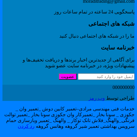
moraditrading@gmail.co
گویی 24 ساعته در تمام ساعات روز
بکه های اجتماعی
 را در شبکه های اجتماعی دنبال کنید
برنامه سایت
ای آگاهی از جدیدترین اخبار برندها و دریافت تخفیف‌ها و
یشنهادات ویژه، در خبرنامه سایت عضو شوید
عضویت
00000000
راحی توسط
وب رمز
دمات فنی مهندسی مرادی–تعمیر کابین دوش _تعمیر وان _
کوزی _ سونا بخار _تعمیرکار وان جکوزی سونا بخار _تعمیر توالت
رنگی_والهنگ_فلاش تانک توکار _ والهنگ _تعمیر وبازسازی حمام
رویس بهداشتی تعمیر شیر گروهه وهانس گروهه
رد کردن