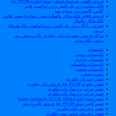
فروش کاشی_سرامیک استخر ,سونا,جکوزی۸۸۰۴۲۱۷۴
قالب سایت رزین پلی استر_رزین اپوکسی_فایبر
گلاس_کامپوزیت رونمایی شد
فروش فلاش تانک توکار_والهنگ(زمینی_دیواری),تعمیر فلاش
تانک توکار_والهنگ
اموزش رایگان رزین پلی استر_رزین اپوکسی برای هنرهای
تزیینی
مراکز فروش_تعمیرات وان_جکوزی_کابین دوش_دور
دوشی_اتاق دوش
تاسیسات
تاسیسات برودتی
تاسیسات حرارتی
تاسیسات ساختمانی
تاسیسات صنعتی
تسویه حساب
تعمیر جت وان جکوزی
تعمیر جکوزی۸۸۰۴۲۱۷۴_فروش وان_جکوزی
تعمیر خرابی برد مدار وان جکوزی
تعمیر خرابی برد مدار وان جکوزی
تعمیر سونا جکوزی۰۹۱۲۱۵۰۷۸۲۵#| Sauna | Jacuzzi
تعمیر کابین دوش۸۸۰۴۲۱۷۴_فروش کابین دوش
تعمیر و فروش بلوئر جکوزی
تعمیر و فروش موتور پمپ جکوزی