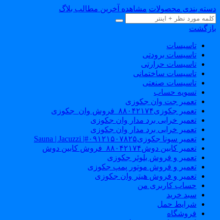
سته بندی محصولات
مشاهده آخرین مطالب بلاگ
ازگشت
تاسیسات
تاسیسات برودتی
تاسیسات حرارتی
تاسیسات ساختمانی
تاسیسات صنعتی
تسویه حساب
تعمیر جت وان جکوزی
تعمیر جکوزی۸۸۰۴۲۱۷۴_فروش وان_جکوزی
تعمیر خرابی برد مدار وان جکوزی
تعمیر خرابی برد مدار وان جکوزی
تعمیر سونا جکوزی۰۹۱۲۱۵۰۷۸۲۵#| Sauna | Jacuzzi
تعمیر کابین دوش۸۸۰۴۲۱۷۴_فروش کابین دوش
تعمیر و فروش بلوئر جکوزی
تعمیر و فروش موتور پمپ جکوزی
تعمیر و فروش هیتر وان جکوزی
حساب کاربری من
سبد خرید
شرایط حمل
فروشگاه