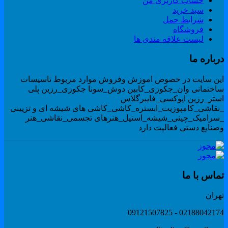
حساب کاربری من
سبد خرید
شرایط حمل
فروشگاه
لیست علاقه مندی ها
رباره ما
ین سایت در خصوص اموزش وفروش موارد مربوط تاسیسات
اختمانی وان_جکوزی_کابین دوش_سونا جکوزی_رزین پلی
ستر_رزین اپوکسی_فایبرگلاس
نقاشی_کامپوزیت_ابستره_کاشی_کاشی های شیشه ای و تزیینی
سرامیک_چینی_شیشه_استیل_هنرهای تجسمی_نقاشی_هنر
صنایع دستی فعالیت دارد
ماس با ما
هران
02188042174 - 091215078