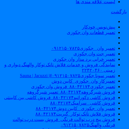
لیست علاقه مندی ها
ازگشت
پیش‌نویس خودکار
تعمیر قطعات وان جکوزی
تعمیر وان _جکوزی۰۹۱۲۱۵۰۷۸۲۵
تعمیر جت وان جکوزی
تعمیر خرابی برد مدار وان جکوزی
نمایندگی فروش و خدمات فلاش تانک توکار والهنگ دیواری و
زمینی ۲۲۴۲۰۴۶۰
تعمیر سونا جکوزی۰۹۱۲۱۵۰۷۸۲۵#| Sauna | Jacuzzi
تعمیرکار وان_جکوزی_کابین دوش
تعمیر جکوزی۸۸۰۴۲۱۷۴_فروش وان جکوزی
فروش شیرگروهه۸۸۰۴۲۱۷۴_تعمیر شیرگروهه
فروش کاشی دکوراتیو۸۸۰۴۲۱۷۴_فروش کاشی بین کابینتی
فروش کاشی _سرامیک۸۸۰۴۲۱۷۴
تعمیر وان_جکوزی_ کابین دوش۸۸۰۴۲۱۷۴
فروش فلاش تانک توکار_گبریت۸۸۰۴۲۱۷۴
فروش پیچ درب توالت فرنگی_فروش بست درب توالت
فرنگی والهنگ۰۹۱۲۱۵۰۷۸۲۵