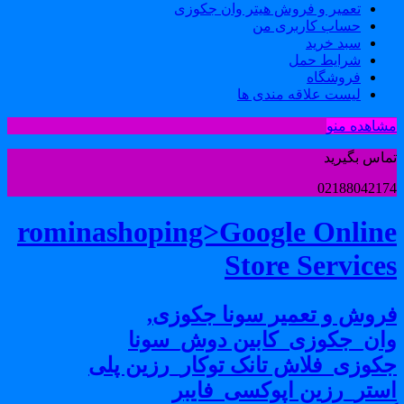
تعمیر و فروش هیتر وان جکوزی
حساب کاربری من
سبد خرید
شرایط حمل
فروشگاه
لیست علاقه مندی ها
شاهده منو
ماس بگیرید
0218804217
rominashoping>Google Onlin
Store Service
روش و تعمیر سونا جکوزی,
ان_جکوزی_کابین دوش_سونا
کوزی_فلاش تانک توکار_رزین پلی
ستر_رزین اپوکسی_فایبر