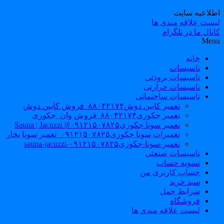
طلاعیه سایت
یست علاقه مندی ها
نال ما در تلگرام
Men
خانه
تاسیسات
تاسیسات برودتی
تاسیسات حرارتی
تاسیسات ساختمانی
تعمیر کابین دوش۸۸۰۴۲۱۷۴_فروش کابین دوش
تعمیر جکوزی۸۸۰۴۲۱۷۴_فروش وان_جکوزی
تعمیر سونا جکوزی۰۹۱۲۱۵۰۷۸۲۵#| Sauna | Jacuzzi
تعمیرات سونا جکوزی۰۹۱۲۱۵۰۷۸۲۵_تعمیر سونا بخار
تعمیر-سونا-جکوزی۰۹۱۲۱۵۰۷۸۲۵-sauna-jacuzzi
تاسیسات صنعتی
تسویه حساب
حساب کاربری من
سبد خرید
شرایط حمل
فروشگاه
لیست علاقه مندی ها