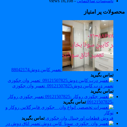
تاسیسات ساختمانی
- 16,108 views
حصولات پر امتیاز
تعمیر کابین دوش88042174
تماس بگیرید
تعمیر درب کابین دوش09121507825_تعمیر وان جکوزی
تماس بگیرید
تعمیر جکوزی روکار
-09121507825
تماس بگیرید
فروش قطعات اورجینال وان جکوزی
تماس بگیرید
تعمیر اتاق دوش در