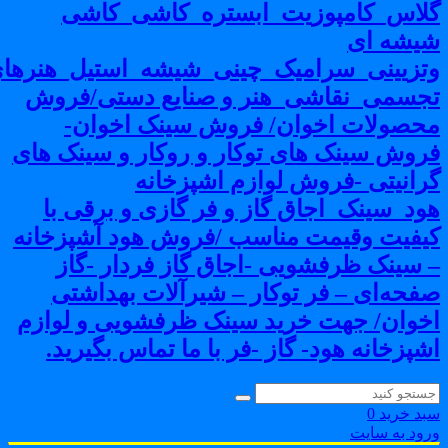
لاس_کامپوزیت_ابستره_کاشی_کاشی
یشه ای
تزیینی_سرامیک_چینی_شیشه_استیل_هنرهای
جسمی_نقاشی_هنر و صنایع دستی/فروش
حصولات اخوان/ فروش سینک اخوان-
روش سینک های توکار و روکار و سینک های
رانیتی -فروش لوازم اشپزخانه
ود_سینک_اجاق گاز و فر گازی و برقی با
یفیت وقیمت مناسب /فروش هود آشپزخانه
 سینک ظرفشویی -اجاق گاز فردار -گاز
فحه‌ای – فر توکار – شیرآلات بهداشتی
خوان/ جهت خرید سینک ظرفشویی و لوازم
شپزخانه هود- گاز -فر با ما تماس بگیرید.
بد خرید
0
رود به سایت