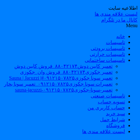
طلاعیه سایت
یست علاقه مندی ها
نال ما در تلگرام
Men
خانه
تاسیسات
تاسیسات برودتی
تاسیسات حرارتی
تاسیسات ساختمانی
تعمیر کابین دوش۸۸۰۴۲۱۷۴_فروش کابین دوش
تعمیر جکوزی۸۸۰۴۲۱۷۴_فروش وان_جکوزی
تعمیر سونا جکوزی۰۹۱۲۱۵۰۷۸۲۵#| Sauna | Jacuzzi
تعمیرات سونا جکوزی۰۹۱۲۱۵۰۷۸۲۵_تعمیر سونا بخار
تعمیر-سونا-جکوزی۰۹۱۲۱۵۰۷۸۲۵-sauna-jacuzzi
تاسیسات صنعتی
تسویه حساب
حساب کاربری من
سبد خرید
شرایط حمل
فروشگاه
لیست علاقه مندی ها