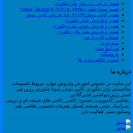
تعمیر خرابی برد مدار وان جکوزی
تعمیر سونا جکوزی۰۹۱۲۱۵۰۷۸۲۵#| Sauna | Jacuzzi
تعمیر کابین دوش۸۸۰۴۲۱۷۴_فروش کابین دوش
تعمیر و فروش بلوئر جکوزی
تعمیر و فروش موتور پمپ جکوزی
تعمیر و فروش هیتر وان جکوزی
حساب کاربری من
سبد خرید
شرایط حمل
فروشگاه
لیست علاقه مندی ها
رباره ما
ین سایت در خصوص اموزش وفروش موارد مربوط تاسیسات
اختمانی وان_جکوزی_کابین دوش_سونا جکوزی_رزین پلی
ستر_رزین اپوکسی_فایبرگلاس
نقاشی_کامپوزیت_ابستره_کاشی_کاشی های شیشه ای و تزیینی
سرامیک_چینی_شیشه_استیل_هنرهای تجسمی_نقاشی_هنر
صنایع دستی فعالیت دارد