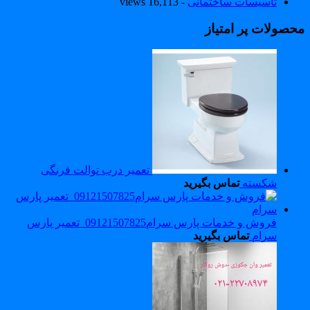
تاسیسات ساختمانی
- 16,113 views
حصولات پر امتیاز
تعمیر درب توالت فرنگی
شکسته
تماس بگیرید
فروش و خدمات پارس سرام09121507825_تعمیر پارس
سرام
تماس بگیرید