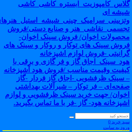
لاس_کامپوزیت_ابستره_کاشی_کاشی
یشه ای
تزیینی_سرامیک_چینی_شیشه_استیل_هنرهای
جسمی_نقاشی_هنر و صنایع دستی/فروش
حصولات اخوان/ فروش سینک اخوان-
روش سینک های توکار و روکار و سینک های
رانیتی -فروش لوازم اشپزخانه
ود_سینک_اجاق گاز و فر گازی و برقی با
یفیت وقیمت مناسب /فروش هود آشپزخانه
 سینک ظرفشویی -اجاق گاز فردار -گاز
فحه‌ای – فر توکار – شیرآلات بهداشتی
خوان/ جهت خرید سینک ظرفشویی و لوازم
شپزخانه هود- گاز -فر با ما تماس بگیرید.
بد خرید
0
رود به سایت