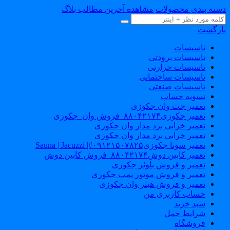
سته بندی محصولات
مشاهده آخرین مطالب بلاگ
ازگشت
تاسیسات
تاسیسات برودتی
تاسیسات حرارتی
تاسیسات ساختمانی
تاسیسات صنعتی
تسویه حساب
تعمیر جت وان جکوزی
تعمیر جکوزی۸۸۰۴۲۱۷۴_فروش وان_جکوزی
تعمیر خرابی برد مدار وان جکوزی
تعمیر خرابی برد مدار وان جکوزی
تعمیر سونا جکوزی۰۹۱۲۱۵۰۷۸۲۵#| Sauna | Jacuzzi
تعمیر کابین دوش۸۸۰۴۲۱۷۴_فروش کابین دوش
تعمیر و فروش بلوئر جکوزی
تعمیر و فروش موتور پمپ جکوزی
تعمیر و فروش هیتر وان جکوزی
حساب کاربری من
سبد خرید
شرایط حمل
فروشگاه