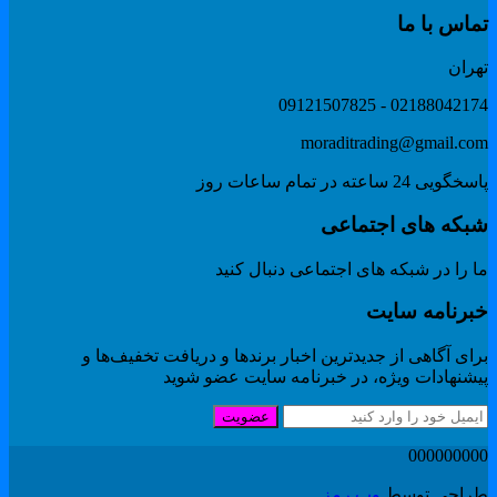
ماس با ما
هران
02188042174 - 091215078
moraditrading@gmail.co
گویی 24 ساعته در تمام ساعات روز
بکه های اجتماعی
 را در شبکه های اجتماعی دنبال کنید
برنامه سایت
ای آگاهی از جدیدترین اخبار برندها و دریافت تخفیف‌ها و
یشنهادات ویژه، در خبرنامه سایت عضو شوید
عضویت
00000000
راحی توسط
وب رمز