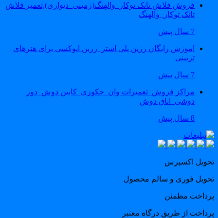
فروش فلاش تانک توکار_والهنگ(زمینی_دیواری),تعمیر فلاش
تانک توکار_والهنگ
7 سال پیش
اموزش رایگان رزین پلی استر_رزین اپوکسی برای هنرهای
تزیینی
7 سال پیش
مراکز فروش_تعمیرات وان_جکوزی_کابین دوش_دور
دوشی_اتاق دوش
8 سال پیش
حویل اکسپرس
حویل فوری و سالم محصول
رداخت مطمئن
رداخت از طریق درگاه معتبر