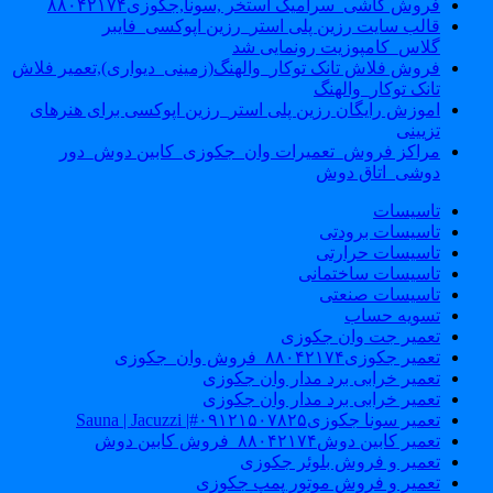
فروش کاشی_سرامیک استخر ,سونا,جکوزی۸۸۰۴۲۱۷۴
قالب سایت رزین پلی استر_رزین اپوکسی_فایبر
گلاس_کامپوزیت رونمایی شد
فروش فلاش تانک توکار_والهنگ(زمینی_دیواری),تعمیر فلاش
تانک توکار_والهنگ
اموزش رایگان رزین پلی استر_رزین اپوکسی برای هنرهای
تزیینی
مراکز فروش_تعمیرات وان_جکوزی_کابین دوش_دور
دوشی_اتاق دوش
تاسیسات
تاسیسات برودتی
تاسیسات حرارتی
تاسیسات ساختمانی
تاسیسات صنعتی
تسویه حساب
تعمیر جت وان جکوزی
تعمیر جکوزی۸۸۰۴۲۱۷۴_فروش وان_جکوزی
تعمیر خرابی برد مدار وان جکوزی
تعمیر خرابی برد مدار وان جکوزی
تعمیر سونا جکوزی۰۹۱۲۱۵۰۷۸۲۵#| Sauna | Jacuzzi
تعمیر کابین دوش۸۸۰۴۲۱۷۴_فروش کابین دوش
تعمیر و فروش بلوئر جکوزی
تعمیر و فروش موتور پمپ جکوزی