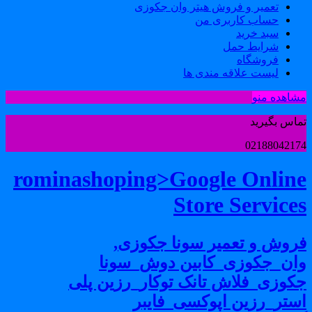
تعمیر و فروش هیتر وان جکوزی
حساب کاربری من
سبد خرید
شرایط حمل
فروشگاه
لیست علاقه مندی ها
شاهده منو
ماس بگیرید
0218804217
rominashoping>Google Onlin
Store Service
روش و تعمیر سونا جکوزی,
ان_جکوزی_کابین دوش_سونا
کوزی_فلاش تانک توکار_رزین پلی
ستر_رزین اپوکسی_فایبر