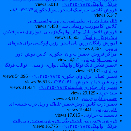
فرنگی والهنگ۰۹۱۲۱۵۰۷۸۲۵
- 5,013 views
فروش کاشی_سرامیک استخر ,سونا,جکوزی۸۸۰۴۲۱۷۴
-
5,147 views
قالب سایت رزین پلی استر_رزین اپوکسی_فایبر
گلاس_کامپوزیت رونمایی شد
- 4,458 views
فروش فلاش تانک توکار_والهنگ(زمینی_دیواری),تعمیر فلاش
تانک توکار_والهنگ
- 10,503 views
اموزش رایگان رزین پلی استر_رزین اپوکسی برای هنرهای
تزیینی
- 2,467 views
مراکز فروش_تعمیرات وان_جکوزی_کابین دوش_دور
دوشی_اتاق دوش
- 4,521 views
/تعمیر فلاش تانک توکار والهنگ دیواری_زمینی _ توالت فرنگی
دیواری
- 67,131 views
تعمیر اتصالی برق وان جکوزی۰۹۱۲۱۵۰۷۸۲۵
- 54,096 views
پارتیشن حمام تجریش ۲۲۴۲۰۴۶۰
- 36,513 views
تعمیر وان جکوزی شکسته۰۹۱۲۱۵۰۷۸۲۵
- 31,934 views
سبد خرید
- 29,129 views
حساب کاربری من
- 23,112 views
تعمیر درب کابین دوش-تعمیر غلطک و ریل درب شیشه ای
کابین دوش
- 19,441 views
تاسیسات حرارتی
- 17,015 views
فروش پیچ درب توالت فرنگی_فروش بست درب توالت
فرنگی والهنگ۰۹۱۲۱۵۰۷۸۲۵
- 16,775 views