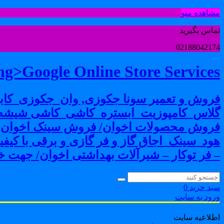
مشاهده منو
تماس بگیرید
02188042174
g>Google Online Store Services
فروش و تعمیر سونا جکوزی, وان_جکوزی_کابی
گلاس_کامپوزیت_ابستره_کاشی_کاشی شیشه ا
فروش محصولات اخوان/ فروش سینک اخوان-فرو
هود_سینک_اجاق گاز و فر گازی و برقی با کی
– فر توکار – شیرآلات بهداشتی اخوان/ جهت خر
سبد خرید
0
ورود به سایت
اطلاعیه سایت