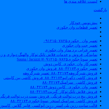
لیست علاقه مندی ها
بازگشت
پیش‌نویس خودکار
تعمیر قطعات وان جکوزی
تعمیر وان _جکوزی۰۹۱۲۱۵۰۷۸۲۵
تعمیر جت وان جکوزی
تعمیر خرابی برد مدار وان جکوزی
نمایندگی فروش و خدمات فلاش تانک توکار والهنگ دیواری و زمینی ۴۶۰
تعمیر سونا جکوزی۰۹۱۲۱۵۰۷۸۲۵#| Sauna | Jacuzzi
تعمیرکار وان_جکوزی_کابین دوش
تعمیر جکوزی۸۸۰۴۲۱۷۴_فروش وان جکوزی
فروش شیرگروهه۸۸۰۴۲۱۷۴_تعمیر شیرگروهه
فروش کاشی دکوراتیو۸۸۰۴۲۱۷۴_فروش کاشی بین کابینتی
فروش کاشی _سرامیک۸۸۰۴۲۱۷۴
تعمیر وان_جکوزی_ کابین دوش۸۸۰۴۲۱۷۴
فروش فلاش تانک توکار_گبریت۸۸۰۴۲۱۷۴
فروش پیچ درب توالت فرنگی_فروش بست درب توالت فرنگی والهنگ۷۸۲۵
فروش کاشی_سرامیک استخر ,سونا,جکوزی۸۸۰۴۲۱۷۴
قالب سایت رزین پلی استر_رزین اپوکسی_فایبر گلاس_کامپوز