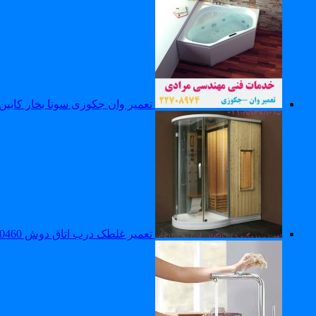
تعمیر وان جکوزی سونا بخار کابین دوش 0
تعمیر غلطک درب اتاق دوش 22420460