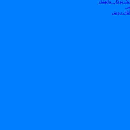
ک توکار_والهنگ
نی
تاق دوش