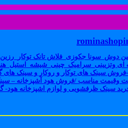
rominashopin
ن دوش_سونا جکوزی_فلاش تانک توکار_رزین پ
ی وتزیینی_سرامیک_چینی_شیشه_استیل_هنر
ش سینک های توکار و روکار و سینک های گرا
فیت وقیمت مناسب /فروش هود آشپزخانه – سین
ید سینک ظرفشویی و لوازم اشپزخانه هود- گاز 