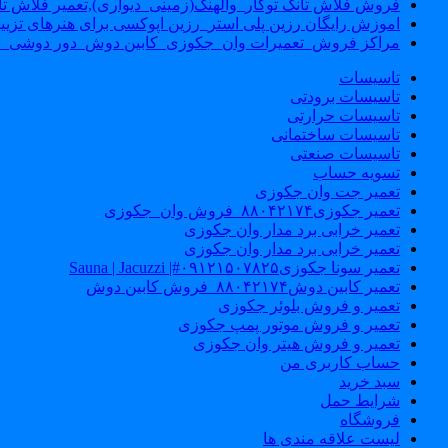
فروش فلاش تانک توکار_والهنگ(زمینی_دیواری),تعمیر فلاش تان
اموزش رایگان رزین پلی استر_رزین اپوکسی برای هنرهای تزیی
مراکز فروش_تعمیرات وان_جکوزی_کابین دوش_دور دوشی_ا
تاسیسات
تاسیسات برودتی
تاسیسات حرارتی
تاسیسات ساختمانی
تاسیسات صنعتی
تسویه حساب
تعمیر جت وان جکوزی
تعمیر جکوزی۸۸۰۴۲۱۷۴_فروش وان_جکوزی
تعمیر خرابی برد مدار وان جکوزی
تعمیر خرابی برد مدار وان جکوزی
تعمیر سونا جکوزی۰۹۱۲۱۵۰۷۸۲۵#| Sauna | Jacuzzi
تعمیر کابین دوش۸۸۰۴۲۱۷۴_فروش کابین دوش
تعمیر و فروش بلوئر جکوزی
تعمیر و فروش موتور پمپ جکوزی
تعمیر و فروش هیتر وان جکوزی
حساب کاربری من
سبد خرید
شرایط حمل
فروشگاه
لیست علاقه مندی ها