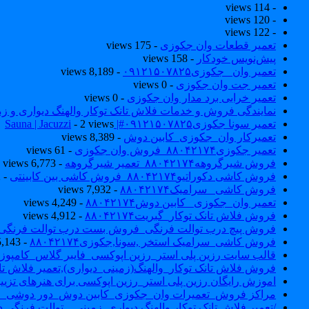
- 114 views
- 120 views
- 122 views
تعمیر قطعات وان جکوزی
- 175 views
پیش‌نویس خودکار
- 158 views
تعمیر وان _جکوزی۰۹۱۲۱۵۰۷۸۲۵
- 8,189 views
تعمیر جت وان جکوزی
- 0 views
تعمیر خرابی برد مدار وان جکوزی
- 0 views
نمایندگی فروش و خدمات فلاش تانک توکار والهنگ دیواری و زمینی ۴۶۰
تعمیر سونا جکوزی۰۹۱۲۱۵۰۷۸۲۵#| Sauna | Jacuzzi
- 2 views
تعمیرکار وان_جکوزی_کابین دوش
- 8,389 views
تعمیر جکوزی۸۸۰۴۲۱۷۴_فروش وان جکوزی
- 61 views
فروش شیرگروهه۸۸۰۴۲۱۷۴_تعمیر شیرگروهه
- 6,773 views
فروش کاشی دکوراتیو۸۸۰۴۲۱۷۴_فروش کاشی بین کابینتی
- 7,042 views
فروش کاشی _سرامیک۸۸۰۴۲۱۷۴
- 7,932 views
تعمیر وان_جکوزی_ کابین دوش۸۸۰۴۲۱۷۴
- 4,249 views
فروش فلاش تانک توکار_گبریت۸۸۰۴۲۱۷۴
- 4,912 views
فروش پیچ درب توالت فرنگی_فروش بست درب توالت فرنگی والهنگ۷۸۲۵
فروش کاشی_سرامیک استخر ,سونا,جکوزی۸۸۰۴۲۱۷۴
- 5,143 views
قالب سایت رزین پلی استر_رزین اپوکسی_فایبر گلاس_کامپوز
فروش فلاش تانک توکار_والهنگ(زمینی_دیواری),تعمیر فلاش تان
اموزش رایگان رزین پلی استر_رزین اپوکسی برای هنرهای تزیی
مراکز فروش_تعمیرات وان_جکوزی_کابین دوش_دور دوشی_ا
/تعمیر فلاش تانک توکار والهنگ دیواری_زمینی _ توالت فرنگی د