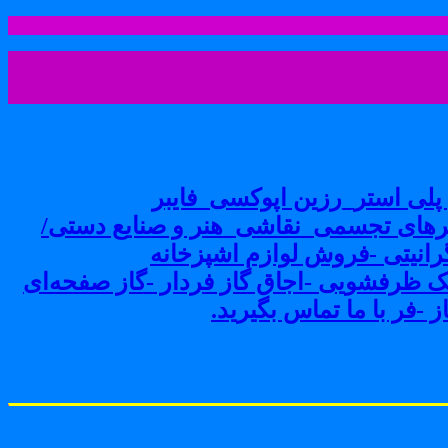
لی استر_رزین اپوکسی_فایبر
های تجسمی_نقاشی_هنر و صنایع دستی/
نیتی -فروش لوازم اشپزخانه
ک ظرفشویی -اجاق گاز فردار -گاز صفحه‌ای
-فر با ما تماس بگیرید.