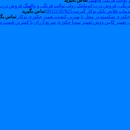
 توالت فرنگی والهنگ
تماس بگیرید
فروش درب بیده 
 فلاش تانک توکار گبریت-09121507825
تماس بگیرید
تعمیر جکوزی توکار
تماس بگی
تع