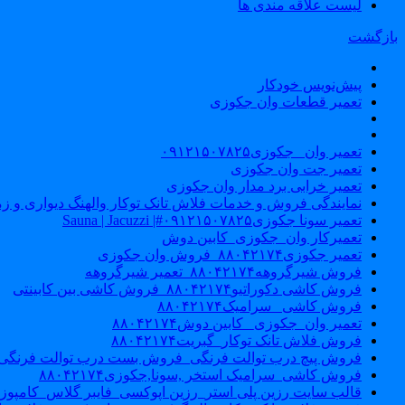
لیست علاقه مندی ها
بازگشت
پیش‌نویس خودکار
تعمیر قطعات وان جکوزی
تعمیر وان _جکوزی۰۹۱۲۱۵۰۷۸۲۵
تعمیر جت وان جکوزی
تعمیر خرابی برد مدار وان جکوزی
نمایندگی فروش و خدمات فلاش تانک توکار والهنگ دیواری و زمینی ۴۶۰
تعمیر سونا جکوزی۰۹۱۲۱۵۰۷۸۲۵#| Sauna | Jacuzzi
تعمیرکار وان_جکوزی_کابین دوش
تعمیر جکوزی۸۸۰۴۲۱۷۴_فروش وان جکوزی
فروش شیرگروهه۸۸۰۴۲۱۷۴_تعمیر شیرگروهه
فروش کاشی دکوراتیو۸۸۰۴۲۱۷۴_فروش کاشی بین کابینتی
فروش کاشی _سرامیک۸۸۰۴۲۱۷۴
تعمیر وان_جکوزی_ کابین دوش۸۸۰۴۲۱۷۴
فروش فلاش تانک توکار_گبریت۸۸۰۴۲۱۷۴
فروش پیچ درب توالت فرنگی_فروش بست درب توالت فرنگی والهنگ۷۸۲۵
فروش کاشی_سرامیک استخر ,سونا,جکوزی۸۸۰۴۲۱۷۴
قالب سایت رزین پلی استر_رزین اپوکسی_فایبر گلاس_کامپوز