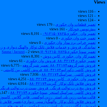
Views
- 116 views
- 121 views
- 124 views
تعمیر قطعات وان جکوزی
- 179 views
پیش‌نویس خودکار
- 161 views
تعمیر وان _جکوزی۰۹۱۲۱۵۰۷۸۲۵
- 8,191 views
تعمیر جت وان جکوزی
- 0 views
تعمیر خرابی برد مدار وان جکوزی
- 0 views
نمایندگی فروش و خدمات فلاش تانک توکار والهنگ دیواری و زمینی ۴۶۰
تعمیر سونا جکوزی۰۹۱۲۱۵۰۷۸۲۵#| Sauna | Jacuzzi
- 2 views
تعمیرکار وان_جکوزی_کابین دوش
- 8,391 views
تعمیر جکوزی۸۸۰۴۲۱۷۴_فروش وان جکوزی
- 61 views
فروش شیرگروهه۸۸۰۴۲۱۷۴_تعمیر شیرگروهه
- 6,775 views
فروش کاشی دکوراتیو۸۸۰۴۲۱۷۴_فروش کاشی بین کابینتی
- 7,043 views
فروش کاشی _سرامیک۸۸۰۴۲۱۷۴
- 7,936 views
تعمیر وان_جکوزی_ کابین دوش۸۸۰۴۲۱۷۴
- 4,251 views
فروش فلاش تانک توکار_گبریت۸۸۰۴۲۱۷۴
- 4,914 views
فروش پیچ درب توالت فرنگی_فروش بست درب توالت فرنگی والهنگ۷۸۲۵
فروش کاشی_سرامیک استخر ,سونا,جکوزی۸۸۰۴۲۱۷۴
- 5,147 views
قالب سایت رزین پلی استر_رزین اپوکسی_فایبر گلاس_کامپوز
فروش فلاش تانک توکار_والهنگ(زمینی_دیواری),تعمیر فلاش تان
اموزش رایگان رزین پلی استر_رزین اپوکسی برای هنرهای تزیی