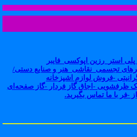
لی استر_رزین اپوکسی_فایبر
های تجسمی_نقاشی_هنر و صنایع دستی/
نیتی -فروش لوازم اشپزخانه
ک ظرفشویی -اجاق گاز فردار -گاز صفحه‌ای
-فر با ما تماس بگیرید.