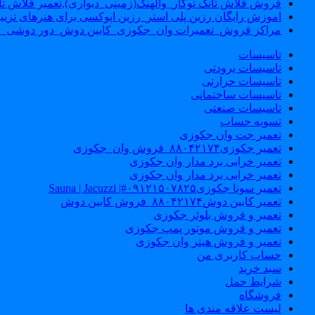
فروش فلاش تانک توکار_والهنگ(زمینی_دیواری),تعمیر فلاش تان
اموزش رایگان رزین پلی استر_رزین اپوکسی برای هنرهای تزیی
مراکز فروش_تعمیرات وان_جکوزی_کابین دوش_دور دوشی_ا
تاسیسات
تاسیسات برودتی
تاسیسات حرارتی
تاسیسات ساختمانی
تاسیسات صنعتی
تسویه حساب
تعمیر جت وان جکوزی
تعمیر جکوزی۸۸۰۴۲۱۷۴_فروش وان_جکوزی
تعمیر خرابی برد مدار وان جکوزی
تعمیر خرابی برد مدار وان جکوزی
تعمیر سونا جکوزی۰۹۱۲۱۵۰۷۸۲۵#| Sauna | Jacuzzi
تعمیر کابین دوش۸۸۰۴۲۱۷۴_فروش کابین دوش
تعمیر و فروش بلوئر جکوزی
تعمیر و فروش موتور پمپ جکوزی
تعمیر و فروش هیتر وان جکوزی
حساب کاربری من
سبد خرید
شرایط حمل
فروشگاه
لیست علاقه مندی ها