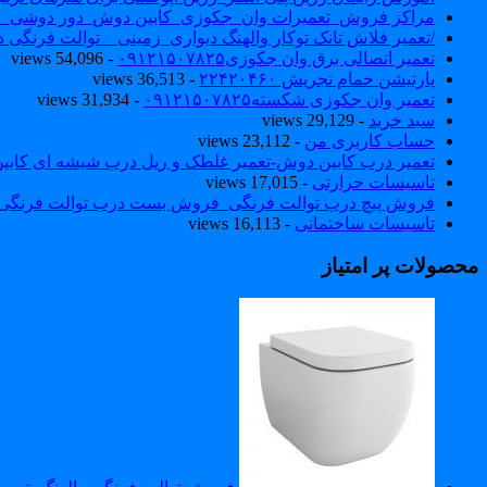
مراکز فروش_تعمیرات وان_جکوزی_کابین دوش_دور دوشی_ا
/تعمیر فلاش تانک توکار والهنگ دیواری_زمینی _ توالت فرنگی د
تعمیر اتصالی برق وان جکوزی۰۹۱۲۱۵۰۷۸۲۵
- 54,096 views
پارتیشن حمام تجریش ۲۲۴۲۰۴۶۰
- 36,513 views
تعمیر وان جکوزی شکسته۰۹۱۲۱۵۰۷۸۲۵
- 31,934 views
سبد خرید
- 29,129 views
حساب کاربری من
- 23,112 views
تعمیر درب کابین دوش-تعمیر غلطک و ریل درب شیشه ای کاب
تاسیسات حرارتی
- 17,015 views
فروش پیچ درب توالت فرنگی_فروش بست درب توالت فرنگی والهنگ۷۸۲۵
تاسیسات ساختمانی
- 16,113 views
محصولات پر امتیاز