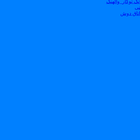
ک توکار_والهنگ
نی
تاق دوش