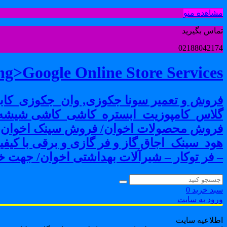
مشاهده منو
تماس بگیرید
02188042174
g>Google Online Store Services
فروش و تعمیر سونا جکوزی, وان_جکوزی_کابی
گلاس_کامپوزیت_ابستره_کاشی_کاشی شیشه ا
فروش محصولات اخوان/ فروش سینک اخوان-فرو
هود_سینک_اجاق گاز و فر گازی و برقی با کی
– فر توکار – شیرآلات بهداشتی اخوان/ جهت خر
سبد خرید
0
ورود به سایت
اطلاعیه سایت