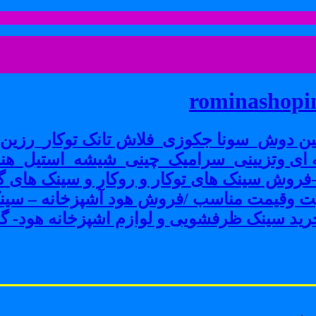
rominashopin
ن دوش_سونا جکوزی_فلاش تانک توکار_رزین پ
ی وتزیینی_سرامیک_چینی_شیشه_استیل_هنر
ش سینک های توکار و روکار و سینک های گرا
فیت وقیمت مناسب /فروش هود آشپزخانه – سین
ید سینک ظرفشویی و لوازم اشپزخانه هود- گاز 