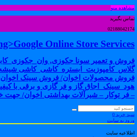
مشاهده منو
تماس بگیرید
02188042174
g>Google Online Store Services
فروش و تعمیر سونا جکوزی, وان_جکوزی_کابی
گلاس_کامپوزیت_ابستره_کاشی_کاشی شیشه ا
فروش محصولات اخوان/ فروش سینک اخوان-فرو
هود_سینک_اجاق گاز و فر گازی و برقی با کی
– فر توکار – شیرآلات بهداشتی اخوان/ جهت خر
سبد خرید
0
ورود به سایت
اطلاعیه سایت