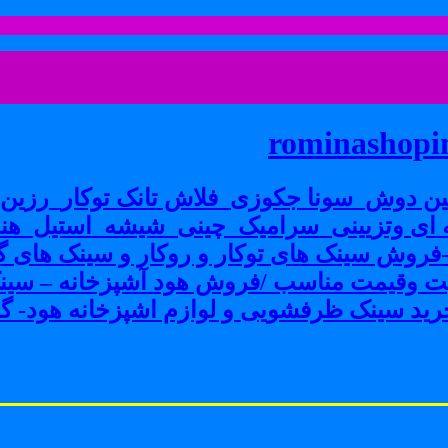
rominashopin
ن دوش_سونا جکوزی_فلاش تانک توکار_رزین پ
ی وتزیینی_سرامیک_چینی_شیشه_استیل_هنر
ش سینک های توکار و روکار و سینک های گرا
فیت وقیمت مناسب /فروش هود آشپزخانه – سین
ید سینک ظرفشویی و لوازم اشپزخانه هود- گاز 