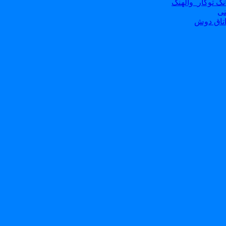
ک توکار_والهنگ
نی
تاق دوش