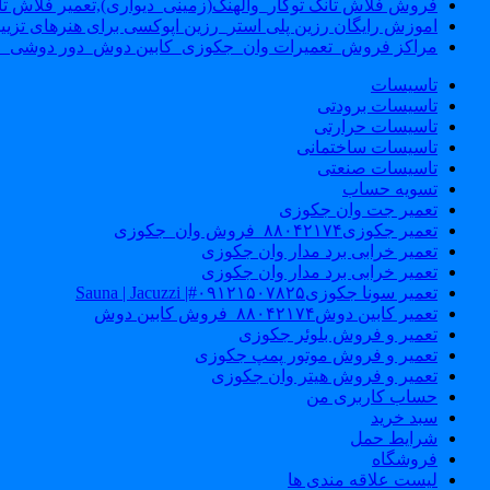
فروش فلاش تانک توکار_والهنگ(زمینی_دیواری),تعمیر فلاش تان
اموزش رایگان رزین پلی استر_رزین اپوکسی برای هنرهای تزیی
مراکز فروش_تعمیرات وان_جکوزی_کابین دوش_دور دوشی_ا
تاسیسات
تاسیسات برودتی
تاسیسات حرارتی
تاسیسات ساختمانی
تاسیسات صنعتی
تسویه حساب
تعمیر جت وان جکوزی
تعمیر جکوزی۸۸۰۴۲۱۷۴_فروش وان_جکوزی
تعمیر خرابی برد مدار وان جکوزی
تعمیر خرابی برد مدار وان جکوزی
تعمیر سونا جکوزی۰۹۱۲۱۵۰۷۸۲۵#| Sauna | Jacuzzi
تعمیر کابین دوش۸۸۰۴۲۱۷۴_فروش کابین دوش
تعمیر و فروش بلوئر جکوزی
تعمیر و فروش موتور پمپ جکوزی
تعمیر و فروش هیتر وان جکوزی
حساب کاربری من
سبد خرید
شرایط حمل
فروشگاه
لیست علاقه مندی ها