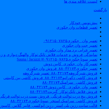
لیست علاقه مندی ها
بازگشت
پیش‌نویس خودکار
تعمیر قطعات وان جکوزی
تعمیر وان _جکوزی۰۹۱۲۱۵۰۷۸۲۵
تعمیر جت وان جکوزی
تعمیر خرابی برد مدار وان جکوزی
نمایندگی فروش و خدمات فلاش تانک توکار والهنگ دیواری و زمینی ۴۶۰
تعمیر سونا جکوزی۰۹۱۲۱۵۰۷۸۲۵#| Sauna | Jacuzzi
تعمیرکار وان_جکوزی_کابین دوش
تعمیر جکوزی۸۸۰۴۲۱۷۴_فروش وان جکوزی
فروش شیرگروهه۸۸۰۴۲۱۷۴_تعمیر شیرگروهه
فروش کاشی دکوراتیو۸۸۰۴۲۱۷۴_فروش کاشی بین کابینتی
فروش کاشی _سرامیک۸۸۰۴۲۱۷۴
تعمیر وان_جکوزی_ کابین دوش۸۸۰۴۲۱۷۴
فروش فلاش تانک توکار_گبریت۸۸۰۴۲۱۷۴
فروش پیچ درب توالت فرنگی_فروش بست درب توالت فرنگی والهنگ۷۸۲۵
فروش کاشی_سرامیک استخر ,سونا,جکوزی۸۸۰۴۲۱۷۴
قالب سایت رزین پلی استر_رزین اپوکسی_فایبر گلاس_کامپوز