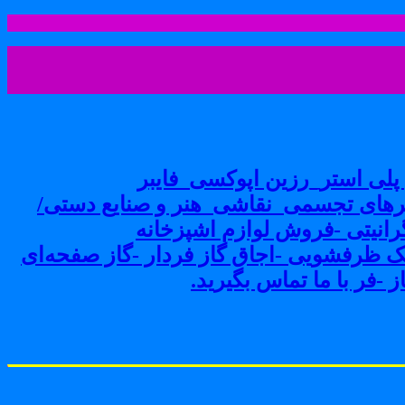
لی استر_رزین اپوکسی_فایبر
های تجسمی_نقاشی_هنر و صنایع دستی/
نیتی -فروش لوازم اشپزخانه
ک ظرفشویی -اجاق گاز فردار -گاز صفحه‌ای
-فر با ما تماس بگیرید.