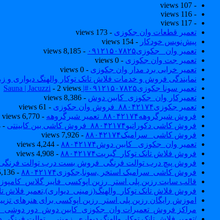
- 107 views
- 116 views
- 117 views
تعمیر قطعات وان جکوزی
- 173 views
پیش‌نویس خودکار
- 154 views
تعمیر وان _جکوزی۰۹۱۲۱۵۰۷۸۲۵
- 8,185 views
تعمیر جت وان جکوزی
- 0 views
تعمیر خرابی برد مدار وان جکوزی
- 0 views
نمایندگی فروش و خدمات فلاش تانک توکار والهنگ دیواری و زمینی ۴۶۰
تعمیر سونا جکوزی۰۹۱۲۱۵۰۷۸۲۵#| Sauna | Jacuzzi
- 2 views
تعمیرکار وان_جکوزی_کابین دوش
- 8,386 views
تعمیر جکوزی۸۸۰۴۲۱۷۴_فروش وان جکوزی
- 61 views
فروش شیرگروهه۸۸۰۴۲۱۷۴_تعمیر شیرگروهه
- 6,770 views
فروش کاشی دکوراتیو۸۸۰۴۲۱۷۴_فروش کاشی بین کابینتی
- 7,034 views
فروش کاشی _سرامیک۸۸۰۴۲۱۷۴
- 7,926 views
تعمیر وان_جکوزی_ کابین دوش۸۸۰۴۲۱۷۴
- 4,244 views
فروش فلاش تانک توکار_گبریت۸۸۰۴۲۱۷۴
- 4,908 views
فروش پیچ درب توالت فرنگی_فروش بست درب توالت فرنگی والهنگ۷۸۲۵
فروش کاشی_سرامیک استخر ,سونا,جکوزی۸۸۰۴۲۱۷۴
- 5,136 views
قالب سایت رزین پلی استر_رزین اپوکسی_فایبر گلاس_کامپوز
فروش فلاش تانک توکار_والهنگ(زمینی_دیواری),تعمیر فلاش تان
اموزش رایگان رزین پلی استر_رزین اپوکسی برای هنرهای تزیی
مراکز فروش_تعمیرات وان_جکوزی_کابین دوش_دور دوشی_ا
/تعمیر فلاش تانک توکار والهنگ دیواری_زمینی _ توالت فرنگی د