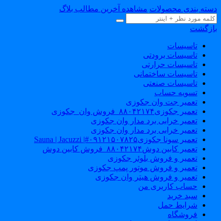
سته بندی محصولات
مشاهده آخرین مطالب بلاگ
ازگشت
تاسیسات
تاسیسات برودتی
تاسیسات حرارتی
تاسیسات ساختمانی
تاسیسات صنعتی
تسویه حساب
تعمیر جت وان جکوزی
تعمیر جکوزی۸۸۰۴۲۱۷۴_فروش وان_جکوزی
تعمیر خرابی برد مدار وان جکوزی
تعمیر خرابی برد مدار وان جکوزی
تعمیر سونا جکوزی۰۹۱۲۱۵۰۷۸۲۵#| Sauna | Jacuzzi
تعمیر کابین دوش۸۸۰۴۲۱۷۴_فروش کابین دوش
تعمیر و فروش بلوئر جکوزی
تعمیر و فروش موتور پمپ جکوزی
تعمیر و فروش هیتر وان جکوزی
حساب کاربری من
سبد خرید
شرایط حمل
فروشگاه