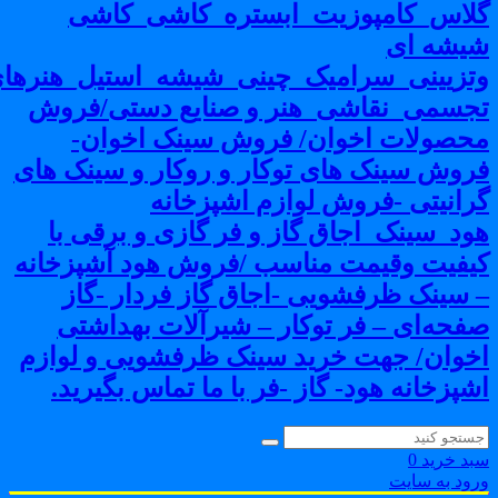
لاس_کامپوزیت_ابستره_کاشی_کاشی
یشه ای
تزیینی_سرامیک_چینی_شیشه_استیل_هنرهای
جسمی_نقاشی_هنر و صنایع دستی/فروش
حصولات اخوان/ فروش سینک اخوان-
روش سینک های توکار و روکار و سینک های
رانیتی -فروش لوازم اشپزخانه
ود_سینک_اجاق گاز و فر گازی و برقی با
یفیت وقیمت مناسب /فروش هود آشپزخانه
 سینک ظرفشویی -اجاق گاز فردار -گاز
فحه‌ای – فر توکار – شیرآلات بهداشتی
خوان/ جهت خرید سینک ظرفشویی و لوازم
شپزخانه هود- گاز -فر با ما تماس بگیرید.
بد خرید
0
رود به سایت