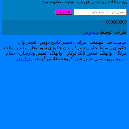
یشنهادات ویژه، در خبرنامه سایت عضو شوید
عضویت
00000000
راحی توسط
وب رمز
دمات فنی مهندسی مرادی–تعمیر کابین دوش _تعمیر وان _
کوزی _ سونا بخار _تعمیرکار وان جکوزی سونا بخار _تعمیر توالت
رنگی_والهنگ_فلاش تانک توکار _ والهنگ _تعمیر وبازسازی حمام
رویس بهداشتی تعمیر شیر گروهه وهانس گروهه
رد کردن