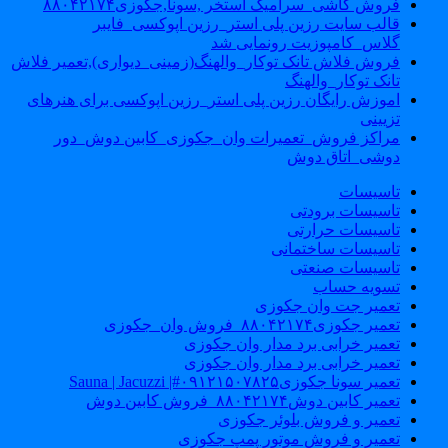
فروش کاشی_سرامیک استخر ,سونا,جکوزی۸۸۰۴۲۱۷۴
قالب سایت رزین پلی استر_رزین اپوکسی_فایبر
گلاس_کامپوزیت رونمایی شد
فروش فلاش تانک توکار_والهنگ(زمینی_دیواری),تعمیر فلاش
تانک توکار_والهنگ
اموزش رایگان رزین پلی استر_رزین اپوکسی برای هنرهای
تزیینی
مراکز فروش_تعمیرات وان_جکوزی_کابین دوش_دور
دوشی_اتاق دوش
تاسیسات
تاسیسات برودتی
تاسیسات حرارتی
تاسیسات ساختمانی
تاسیسات صنعتی
تسویه حساب
تعمیر جت وان جکوزی
تعمیر جکوزی۸۸۰۴۲۱۷۴_فروش وان_جکوزی
تعمیر خرابی برد مدار وان جکوزی
تعمیر خرابی برد مدار وان جکوزی
تعمیر سونا جکوزی۰۹۱۲۱۵۰۷۸۲۵#| Sauna | Jacuzzi
تعمیر کابین دوش۸۸۰۴۲۱۷۴_فروش کابین دوش
تعمیر و فروش بلوئر جکوزی
تعمیر و فروش موتور پمپ جکوزی