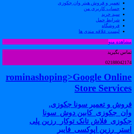
تعمیر و فروش هیتر وان جکوزی
حساب کاربری من
سبد خرید
شرایط حمل
فروشگاه
لیست علاقه مندی ها
شاهده منو
ماس بگیرید
0218804217
rominashoping>Google Onlin
Store Service
روش و تعمیر سونا جکوزی,
ان_جکوزی_کابین دوش_سونا
کوزی_فلاش تانک توکار_رزین پلی
ستر_رزین اپوکسی_فایبر