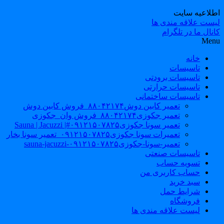
طلاعیه سایت
یست علاقه مندی ها
نال ما در تلگرام
Men
خانه
تاسیسات
تاسیسات برودتی
تاسیسات حرارتی
تاسیسات ساختمانی
تعمیر کابین دوش۸۸۰۴۲۱۷۴_فروش کابین دوش
تعمیر جکوزی۸۸۰۴۲۱۷۴_فروش وان_جکوزی
تعمیر سونا جکوزی۰۹۱۲۱۵۰۷۸۲۵#| Sauna | Jacuzzi
تعمیرات سونا جکوزی۰۹۱۲۱۵۰۷۸۲۵_تعمیر سونا بخار
تعمیر-سونا-جکوزی۰۹۱۲۱۵۰۷۸۲۵-sauna-jacuzzi
تاسیسات صنعتی
تسویه حساب
حساب کاربری من
سبد خرید
شرایط حمل
فروشگاه
لیست علاقه مندی ها