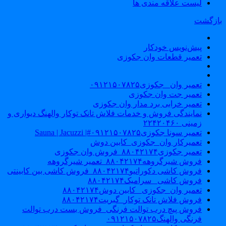
لیست علاقه مندی ها
ازگشت
پیش‌نویس خودکار
تعمیر قطعات وان جکوزی
تعمیر وان _جکوزی۰۹۱۲۱۵۰۷۸۲۵
تعمیر جت وان جکوزی
تعمیر خرابی برد مدار وان جکوزی
نمایندگی فروش و خدمات فلاش تانک توکار والهنگ دیواری و
زمینی ۲۲۴۲۰۴۶۰
تعمیر سونا جکوزی۰۹۱۲۱۵۰۷۸۲۵#| Sauna | Jacuzzi
تعمیرکار وان_جکوزی_کابین دوش
تعمیر جکوزی۸۸۰۴۲۱۷۴_فروش وان جکوزی
فروش شیرگروهه۸۸۰۴۲۱۷۴_تعمیر شیرگروهه
فروش کاشی دکوراتیو۸۸۰۴۲۱۷۴_فروش کاشی بین کابینتی
فروش کاشی _سرامیک۸۸۰۴۲۱۷۴
تعمیر وان_جکوزی_ کابین دوش۸۸۰۴۲۱۷۴
فروش فلاش تانک توکار_گبریت۸۸۰۴۲۱۷۴
فروش پیچ درب توالت فرنگی_فروش بست درب توالت
فرنگی والهنگ۰۹۱۲۱۵۰۷۸۲۵