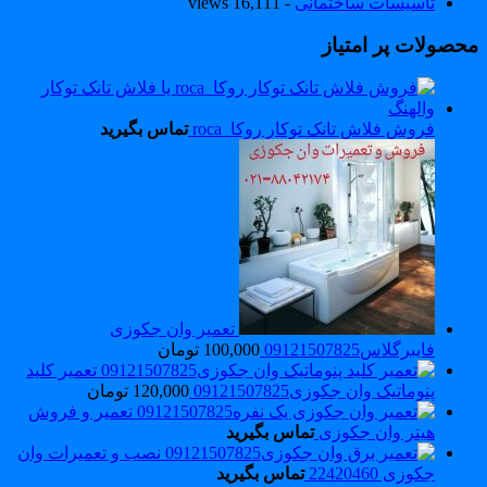
تاسیسات ساختمانی
- 16,111 views
حصولات پر امتیاز
فروش فلاش تانک توکار روکا_roca
تماس بگیرید
تعمیر وان جکوزی
فایبرگلاس09121507825
100,000
تومان
تعمیر کلید
پنوماتیک وان جکوزی09121507825
120,000
تومان
تعمیر و فروش
هیتر وان جکوزی
تماس بگیرید
نصب و تعمیرات وان
جکوزی 22420460
تماس بگیرید