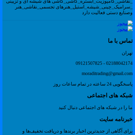
نقاشی_کامپوزیت_ابستره_کاشی_کاشی های شیشه ای و تزیینی
سرامیک_چینی_شیشه_استیل_هنرهای تجسمی_نقاشی_هنر
صنایع دستی فعالیت دارد
ماس با ما
هران
02188042174 - 091215078
moraditrading@gmail.co
گویی 24 ساعته در تمام ساعات روز
بکه های اجتماعی
 را در شبکه های اجتماعی دنبال کنید
برنامه سایت
ای آگاهی از جدیدترین اخبار برندها و دریافت تخفیف‌ها و