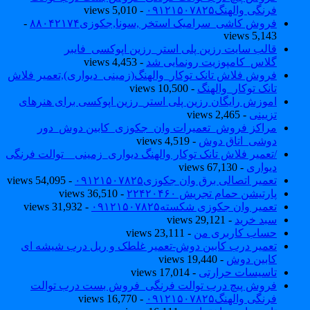
فرنگی والهنگ۰۹۱۲۱۵۰۷۸۲۵
- 5,010 views
فروش کاشی_سرامیک استخر ,سونا,جکوزی۸۸۰۴۲۱۷۴
-
5,143 views
قالب سایت رزین پلی استر_رزین اپوکسی_فایبر
گلاس_کامپوزیت رونمایی شد
- 4,453 views
فروش فلاش تانک توکار_والهنگ(زمینی_دیواری),تعمیر فلاش
تانک توکار_والهنگ
- 10,500 views
اموزش رایگان رزین پلی استر_رزین اپوکسی برای هنرهای
تزیینی
- 2,465 views
مراکز فروش_تعمیرات وان_جکوزی_کابین دوش_دور
دوشی_اتاق دوش
- 4,519 views
/تعمیر فلاش تانک توکار والهنگ دیواری_زمینی _ توالت فرنگی
دیواری
- 67,130 views
تعمیر اتصالی برق وان جکوزی۰۹۱۲۱۵۰۷۸۲۵
- 54,095 views
پارتیشن حمام تجریش ۲۲۴۲۰۴۶۰
- 36,510 views
تعمیر وان جکوزی شکسته۰۹۱۲۱۵۰۷۸۲۵
- 31,932 views
سبد خرید
- 29,121 views
حساب کاربری من
- 23,111 views
تعمیر درب کابین دوش-تعمیر غلطک و ریل درب شیشه ای
کابین دوش
- 19,440 views
تاسیسات حرارتی
- 17,014 views
فروش پیچ درب توالت فرنگی_فروش بست درب توالت
فرنگی والهنگ۰۹۱۲۱۵۰۷۸۲۵
- 16,770 views