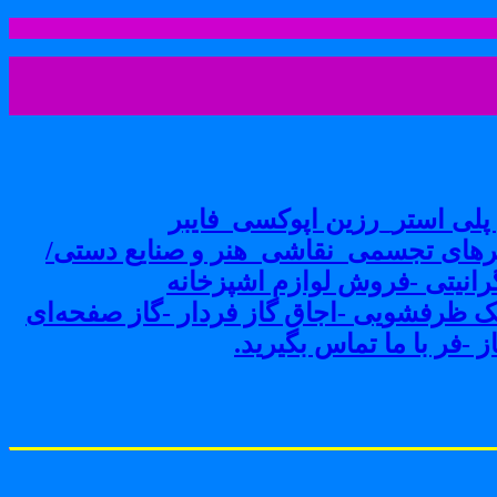
لی استر_رزین اپوکسی_فایبر
های تجسمی_نقاشی_هنر و صنایع دستی/
نیتی -فروش لوازم اشپزخانه
ک ظرفشویی -اجاق گاز فردار -گاز صفحه‌ای
-فر با ما تماس بگیرید.