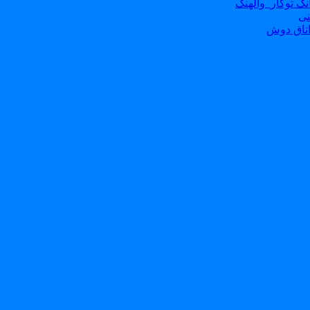
ک توکار_والهنگ
نی
تاق دوش