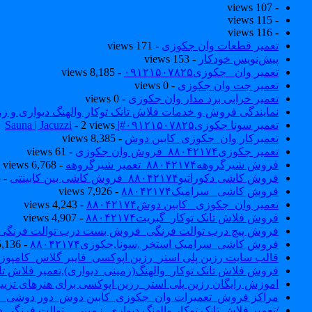
- 107 views
- 115 views
- 116 views
تعمیر قطعات وان جکوزی
- 171 views
پیش‌نویس خودکار
- 153 views
تعمیر وان _جکوزی۰۹۱۲۱۵۰۷۸۲۵
- 8,185 views
تعمیر جت وان جکوزی
- 0 views
تعمیر خرابی برد مدار وان جکوزی
- 0 views
نمایندگی فروش و خدمات فلاش تانک توکار والهنگ دیواری و زمینی ۴۶۰
تعمیر سونا جکوزی۰۹۱۲۱۵۰۷۸۲۵#| Sauna | Jacuzzi
- 2 views
تعمیرکار وان_جکوزی_کابین دوش
- 8,385 views
تعمیر جکوزی۸۸۰۴۲۱۷۴_فروش وان جکوزی
- 61 views
فروش شیرگروهه۸۸۰۴۲۱۷۴_تعمیر شیرگروهه
- 6,768 views
فروش کاشی دکوراتیو۸۸۰۴۲۱۷۴_فروش کاشی بین کابینتی
- 7,033 views
فروش کاشی _سرامیک۸۸۰۴۲۱۷۴
- 7,926 views
تعمیر وان_جکوزی_ کابین دوش۸۸۰۴۲۱۷۴
- 4,243 views
فروش فلاش تانک توکار_گبریت۸۸۰۴۲۱۷۴
- 4,907 views
فروش پیچ درب توالت فرنگی_فروش بست درب توالت فرنگی والهنگ۷۸۲۵
فروش کاشی_سرامیک استخر ,سونا,جکوزی۸۸۰۴۲۱۷۴
- 5,136 views
قالب سایت رزین پلی استر_رزین اپوکسی_فایبر گلاس_کامپوز
فروش فلاش تانک توکار_والهنگ(زمینی_دیواری),تعمیر فلاش تان
اموزش رایگان رزین پلی استر_رزین اپوکسی برای هنرهای تزیی
مراکز فروش_تعمیرات وان_جکوزی_کابین دوش_دور دوشی_ا
/تعمیر فلاش تانک توکار والهنگ دیواری_زمینی _ توالت فرنگی د