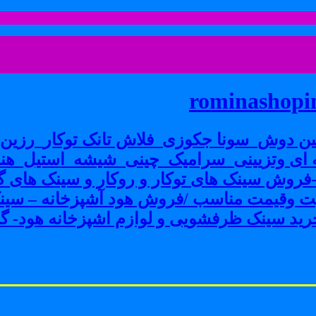
rominashopin
ن دوش_سونا جکوزی_فلاش تانک توکار_رزین پ
ی وتزیینی_سرامیک_چینی_شیشه_استیل_هنر
ش سینک های توکار و روکار و سینک های گرا
فیت وقیمت مناسب /فروش هود آشپزخانه – سین
ید سینک ظرفشویی و لوازم اشپزخانه هود- گاز 