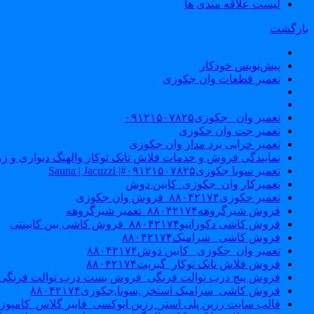
لیست علاقه مندی ها
بازگشت
پیش‌نویس خودکار
تعمیر قطعات وان جکوزی
تعمیر وان _جکوزی۰۹۱۲۱۵۰۷۸۲۵
تعمیر جت وان جکوزی
تعمیر خرابی برد مدار وان جکوزی
نمایندگی فروش و خدمات فلاش تانک توکار والهنگ دیواری و زمینی ۴۶۰
تعمیر سونا جکوزی۰۹۱۲۱۵۰۷۸۲۵#| Sauna | Jacuzzi
تعمیرکار وان_جکوزی_کابین دوش
تعمیر جکوزی۸۸۰۴۲۱۷۴_فروش وان جکوزی
فروش شیرگروهه۸۸۰۴۲۱۷۴_تعمیر شیرگروهه
فروش کاشی دکوراتیو۸۸۰۴۲۱۷۴_فروش کاشی بین کابینتی
فروش کاشی _سرامیک۸۸۰۴۲۱۷۴
تعمیر وان_جکوزی_ کابین دوش۸۸۰۴۲۱۷۴
فروش فلاش تانک توکار_گبریت۸۸۰۴۲۱۷۴
فروش پیچ درب توالت فرنگی_فروش بست درب توالت فرنگی والهنگ۷۸۲۵
فروش کاشی_سرامیک استخر ,سونا,جکوزی۸۸۰۴۲۱۷۴
قالب سایت رزین پلی استر_رزین اپوکسی_فایبر گلاس_کامپوز