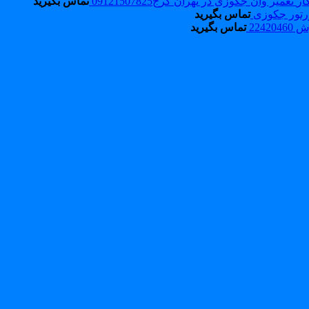
تعمیر وان جکوزی در تهران کرج09121507825
تماس بگیرید
رتور جکوزی
تماس بگیرید
2242
تماس بگیرید