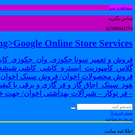
مشاهده منو
تماس بگیرید
02188042174
g>Google Online Store Services
فروش و تعمیر سونا جکوزی, وان_جکوزی_کابی
گلاس_کامپوزیت_ابستره_کاشی_کاشی شیشه ا
فروش محصولات اخوان/ فروش سینک اخوان-فرو
هود_سینک_اجاق گاز و فر گازی و برقی با کی
– فر توکار – شیرآلات بهداشتی اخوان/ جهت خر
سبد خرید
0
ورود به سایت
اطلاعیه سایت