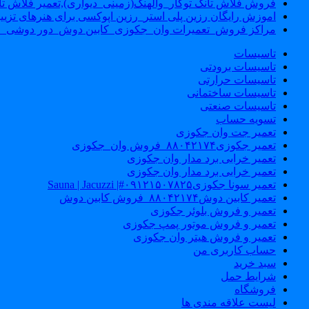
فروش فلاش تانک توکار_والهنگ(زمینی_دیواری),تعمیر فلاش تان
اموزش رایگان رزین پلی استر_رزین اپوکسی برای هنرهای تزیی
مراکز فروش_تعمیرات وان_جکوزی_کابین دوش_دور دوشی_ا
تاسیسات
تاسیسات برودتی
تاسیسات حرارتی
تاسیسات ساختمانی
تاسیسات صنعتی
تسویه حساب
تعمیر جت وان جکوزی
تعمیر جکوزی۸۸۰۴۲۱۷۴_فروش وان_جکوزی
تعمیر خرابی برد مدار وان جکوزی
تعمیر خرابی برد مدار وان جکوزی
تعمیر سونا جکوزی۰۹۱۲۱۵۰۷۸۲۵#| Sauna | Jacuzzi
تعمیر کابین دوش۸۸۰۴۲۱۷۴_فروش کابین دوش
تعمیر و فروش بلوئر جکوزی
تعمیر و فروش موتور پمپ جکوزی
تعمیر و فروش هیتر وان جکوزی
حساب کاربری من
سبد خرید
شرایط حمل
فروشگاه
لیست علاقه مندی ها