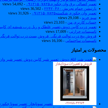
تعمیر اتصالی برق وان جکوزی۰۹۱۲۱۵۰۷۸۲۵
- 54,092 views
پارتیشن حمام تجریش ۲۲۴۲۰۴۶۰
- 36,502 views
تعمیر وان جکوزی شکسته۰۹۱۲۱۵۰۷۸۲۵
- 31,926 views
سبد خرید
- 29,108 views
حساب کاربری من
- 23,103 views
تعمیر درب کابین دوش-تعمیر غلطک و ریل درب شیشه ای کاب
تاسیسات حرارتی
- 17,009 views
فروش پیچ درب توالت فرنگی_فروش بست درب توالت فرنگی والهنگ۷۸۲۵
تاسیسات ساختمانی
- 16,106 views
محصولات پر امتیاز
تعمیر سونابخار_تعمیر سونا جکوزی9121507825