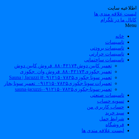
طلاعیه سایت
یست علاقه مندی ها
نال ما در تلگرام
Men
خانه
تاسیسات
تاسیسات برودتی
تاسیسات حرارتی
تاسیسات ساختمانی
تعمیر کابین دوش۸۸۰۴۲۱۷۴_فروش کابین دوش
تعمیر جکوزی۸۸۰۴۲۱۷۴_فروش وان_جکوزی
تعمیر سونا جکوزی۰۹۱۲۱۵۰۷۸۲۵#| Sauna | Jacuzzi
تعمیرات سونا جکوزی۰۹۱۲۱۵۰۷۸۲۵_تعمیر سونا بخار
تعمیر-سونا-جکوزی۰۹۱۲۱۵۰۷۸۲۵-sauna-jacuzzi
تاسیسات صنعتی
تسویه حساب
حساب کاربری من
سبد خرید
شرایط حمل
فروشگاه
لیست علاقه مندی ها