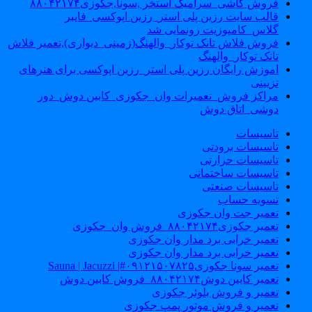
فروش کاشی_سرامیک استخر ,سونا,جکوزی۸۸۰۴۲۱۷۴
قالب سایت رزین پلی استر_رزین اپوکسی_فایبر
گلاس_کامپوزیت رونمایی شد
فروش فلاش تانک توکار_والهنگ(زمینی_دیواری),تعمیر فلاش
تانک توکار_والهنگ
اموزش رایگان رزین پلی استر_رزین اپوکسی برای هنرهای
تزیینی
مراکز فروش_تعمیرات وان_جکوزی_کابین دوش_دور
دوشی_اتاق دوش
تاسیسات
تاسیسات برودتی
تاسیسات حرارتی
تاسیسات ساختمانی
تاسیسات صنعتی
تسویه حساب
تعمیر جت وان جکوزی
تعمیر جکوزی۸۸۰۴۲۱۷۴_فروش وان_جکوزی
تعمیر خرابی برد مدار وان جکوزی
تعمیر خرابی برد مدار وان جکوزی
تعمیر سونا جکوزی۰۹۱۲۱۵۰۷۸۲۵#| Sauna | Jacuzzi
تعمیر کابین دوش۸۸۰۴۲۱۷۴_فروش کابین دوش
تعمیر و فروش بلوئر جکوزی
تعمیر و فروش موتور پمپ جکوزی