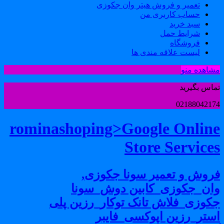
تعمیر و فروش هیتر وان جکوزی
حساب کاربری من
سبد خرید
شرایط حمل
فروشگاه
لیست علاقه مندی ها
شاهده منو
ماس بگیرید
0218804217
rominashoping>Google Onlin
Store Service
روش و تعمیر سونا جکوزی,
ان_جکوزی_کابین دوش_سونا
کوزی_فلاش تانک توکار_رزین پلی
ستر_رزین اپوکسی_فایبر