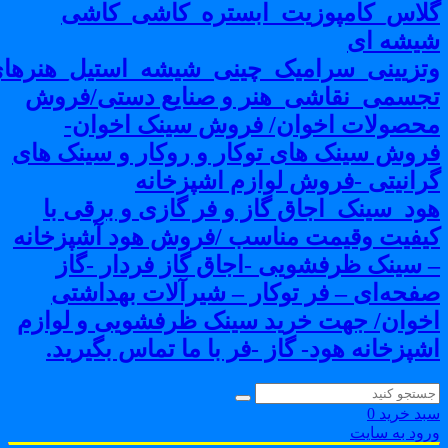
لاس_کامپوزیت_ابستره_کاشی_کاشی
یشه ای
تزیینی_سرامیک_چینی_شیشه_استیل_هنرهای
جسمی_نقاشی_هنر و صنایع دستی/فروش
حصولات اخوان/ فروش سینک اخوان-
روش سینک های توکار و روکار و سینک های
رانیتی -فروش لوازم اشپزخانه
ود_سینک_اجاق گاز و فر گازی و برقی با
یفیت وقیمت مناسب /فروش هود آشپزخانه
 سینک ظرفشویی -اجاق گاز فردار -گاز
فحه‌ای – فر توکار – شیرآلات بهداشتی
خوان/ جهت خرید سینک ظرفشویی و لوازم
شپزخانه هود- گاز -فر با ما تماس بگیرید.
بد خرید
0
رود به سایت