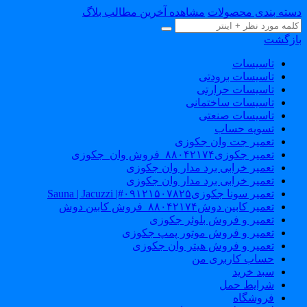
سته بندی محصولات
مشاهده آخرین مطالب بلاگ
ازگشت
تاسیسات
تاسیسات برودتی
تاسیسات حرارتی
تاسیسات ساختمانی
تاسیسات صنعتی
تسویه حساب
تعمیر جت وان جکوزی
تعمیر جکوزی۸۸۰۴۲۱۷۴_فروش وان_جکوزی
تعمیر خرابی برد مدار وان جکوزی
تعمیر خرابی برد مدار وان جکوزی
تعمیر سونا جکوزی۰۹۱۲۱۵۰۷۸۲۵#| Sauna | Jacuzzi
تعمیر کابین دوش۸۸۰۴۲۱۷۴_فروش کابین دوش
تعمیر و فروش بلوئر جکوزی
تعمیر و فروش موتور پمپ جکوزی
تعمیر و فروش هیتر وان جکوزی
حساب کاربری من
سبد خرید
شرایط حمل
فروشگاه