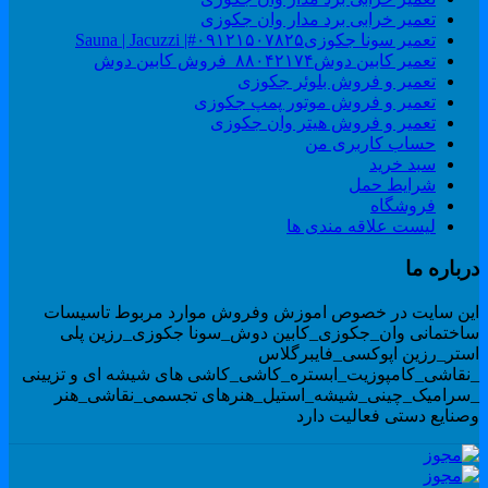
تعمیر خرابی برد مدار وان جکوزی
تعمیر سونا جکوزی۰۹۱۲۱۵۰۷۸۲۵#| Sauna | Jacuzzi
تعمیر کابین دوش۸۸۰۴۲۱۷۴_فروش کابین دوش
تعمیر و فروش بلوئر جکوزی
تعمیر و فروش موتور پمپ جکوزی
تعمیر و فروش هیتر وان جکوزی
حساب کاربری من
سبد خرید
شرایط حمل
فروشگاه
لیست علاقه مندی ها
رباره ما
ین سایت در خصوص اموزش وفروش موارد مربوط تاسیسات
اختمانی وان_جکوزی_کابین دوش_سونا جکوزی_رزین پلی
ستر_رزین اپوکسی_فایبرگلاس
نقاشی_کامپوزیت_ابستره_کاشی_کاشی های شیشه ای و تزیینی
سرامیک_چینی_شیشه_استیل_هنرهای تجسمی_نقاشی_هنر
صنایع دستی فعالیت دارد