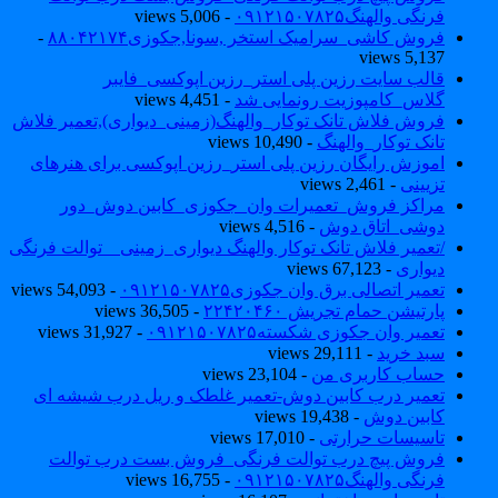
فرنگی والهنگ۰۹۱۲۱۵۰۷۸۲۵
- 5,006 views
فروش کاشی_سرامیک استخر ,سونا,جکوزی۸۸۰۴۲۱۷۴
-
5,137 views
قالب سایت رزین پلی استر_رزین اپوکسی_فایبر
گلاس_کامپوزیت رونمایی شد
- 4,451 views
فروش فلاش تانک توکار_والهنگ(زمینی_دیواری),تعمیر فلاش
تانک توکار_والهنگ
- 10,490 views
اموزش رایگان رزین پلی استر_رزین اپوکسی برای هنرهای
تزیینی
- 2,461 views
مراکز فروش_تعمیرات وان_جکوزی_کابین دوش_دور
دوشی_اتاق دوش
- 4,516 views
/تعمیر فلاش تانک توکار والهنگ دیواری_زمینی _ توالت فرنگی
دیواری
- 67,123 views
تعمیر اتصالی برق وان جکوزی۰۹۱۲۱۵۰۷۸۲۵
- 54,093 views
پارتیشن حمام تجریش ۲۲۴۲۰۴۶۰
- 36,505 views
تعمیر وان جکوزی شکسته۰۹۱۲۱۵۰۷۸۲۵
- 31,927 views
سبد خرید
- 29,111 views
حساب کاربری من
- 23,104 views
تعمیر درب کابین دوش-تعمیر غلطک و ریل درب شیشه ای
کابین دوش
- 19,438 views
تاسیسات حرارتی
- 17,010 views
فروش پیچ درب توالت فرنگی_فروش بست درب توالت
فرنگی والهنگ۰۹۱۲۱۵۰۷۸۲۵
- 16,755 views