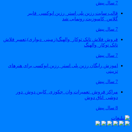
7 سال پیش
قالب سایت رزین پلی استر_رزین اپوکسی_فایبر
گلاس_کامپوزیت رونمایی شد
7 سال پیش
فروش فلاش تانک توکار_والهنگ(زمینی_دیواری),تعمیر فلاش
تانک توکار_والهنگ
7 سال پیش
اموزش رایگان رزین پلی استر_رزین اپوکسی برای هنرهای
تزیینی
7 سال پیش
مراکز فروش_تعمیرات وان_جکوزی_کابین دوش_دور
دوشی_اتاق دوش
8 سال پیش