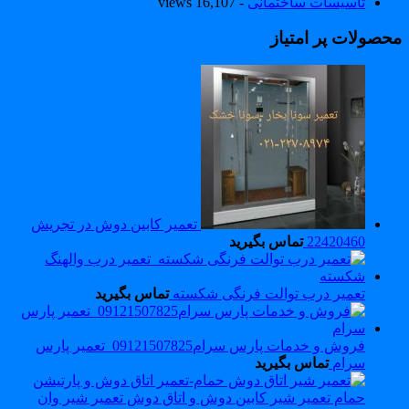
تاسیسات ساختمانی
- 16,107 views
حصولات پر امتیاز
تعمیر کابین دوش در تجریش
22420460
تماس بگیرید
تعمیر درب توالت فرنگی شکسته
تماس بگیرید
فروش و خدمات پارس سرام09121507825_تعمیر پارس
سرام
تماس بگیرید