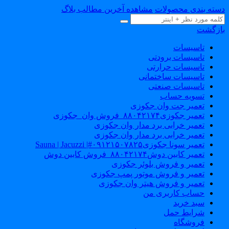
سته بندی محصولات
مشاهده آخرین مطالب بلاگ
ازگشت
تاسیسات
تاسیسات برودتی
تاسیسات حرارتی
تاسیسات ساختمانی
تاسیسات صنعتی
تسویه حساب
تعمیر جت وان جکوزی
تعمیر جکوزی۸۸۰۴۲۱۷۴_فروش وان_جکوزی
تعمیر خرابی برد مدار وان جکوزی
تعمیر خرابی برد مدار وان جکوزی
تعمیر سونا جکوزی۰۹۱۲۱۵۰۷۸۲۵#| Sauna | Jacuzzi
تعمیر کابین دوش۸۸۰۴۲۱۷۴_فروش کابین دوش
تعمیر و فروش بلوئر جکوزی
تعمیر و فروش موتور پمپ جکوزی
تعمیر و فروش هیتر وان جکوزی
حساب کاربری من
سبد خرید
شرایط حمل
فروشگاه