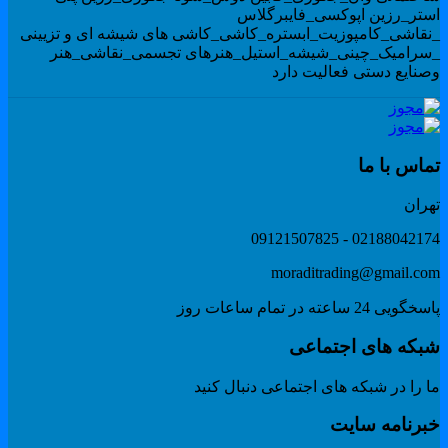
ستر_رزین اپوکسی_فایبرگلاس
نقاشی_کامپوزیت_ابستره_کاشی_کاشی های شیشه ای و تزیینی
سرامیک_چینی_شیشه_استیل_هنرهای تجسمی_نقاشی_هنر
صنایع دستی فعالیت دارد
ماس با ما
هران
02188042174 - 091215078
moraditrading@gmail.co
گویی 24 ساعته در تمام ساعات روز
بکه های اجتماعی
 را در شبکه های اجتماعی دنبال کنید
برنامه سایت