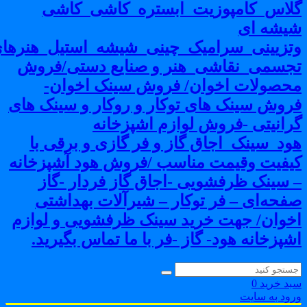
لاس_کامپوزیت_ابستره_کاشی_کاشی
یشه ای
تزیینی_سرامیک_چینی_شیشه_استیل_هنرهای
جسمی_نقاشی_هنر و صنایع دستی/فروش
حصولات اخوان/ فروش سینک اخوان-
روش سینک های توکار و روکار و سینک های
رانیتی -فروش لوازم اشپزخانه
ود_سینک_اجاق گاز و فر گازی و برقی با
یفیت وقیمت مناسب /فروش هود آشپزخانه
 سینک ظرفشویی -اجاق گاز فردار -گاز
فحه‌ای – فر توکار – شیرآلات بهداشتی
خوان/ جهت خرید سینک ظرفشویی و لوازم
شپزخانه هود- گاز -فر با ما تماس بگیرید.
بد خرید
0
رود به سایت