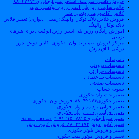
فروش کاشی_سرامیک استخر ,سونا,جکوزی۸۸۰۴۲۱۷۴
قالب سایت رزین پلی استر_رزین اپوکسی_فایبر
گلاس_کامپوزیت رونمایی شد
فروش فلاش تانک توکار_والهنگ(زمینی_دیواری),تعمیر فلاش
تانک توکار_والهنگ
اموزش رایگان رزین پلی استر_رزین اپوکسی برای هنرهای
تزیینی
مراکز فروش_تعمیرات وان_جکوزی_کابین دوش_دور
دوشی_اتاق دوش
تاسیسات
تاسیسات برودتی
تاسیسات حرارتی
تاسیسات ساختمانی
تاسیسات صنعتی
تسویه حساب
تعمیر جت وان جکوزی
تعمیر جکوزی۸۸۰۴۲۱۷۴_فروش وان_جکوزی
تعمیر خرابی برد مدار وان جکوزی
تعمیر خرابی برد مدار وان جکوزی
تعمیر سونا جکوزی۰۹۱۲۱۵۰۷۸۲۵#| Sauna | Jacuzzi
تعمیر کابین دوش۸۸۰۴۲۱۷۴_فروش کابین دوش
تعمیر و فروش بلوئر جکوزی
تعمیر و فروش موتور پمپ جکوزی