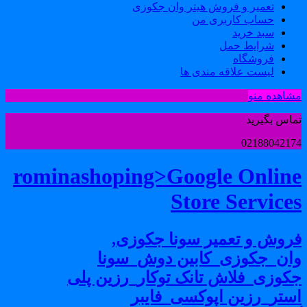
تعمیر و فروش هیتر وان جکوزی
حساب کاربری من
سبد خرید
شرایط حمل
فروشگاه
لیست علاقه مندی ها
شاهده منو
ماس بگیرید
0218804217
rominashoping>Google Onlin
Store Service
روش و تعمیر سونا جکوزی,
ان_جکوزی_کابین دوش_سونا
کوزی_فلاش تانک توکار_رزین پلی
ستر_رزین اپوکسی_فایبر