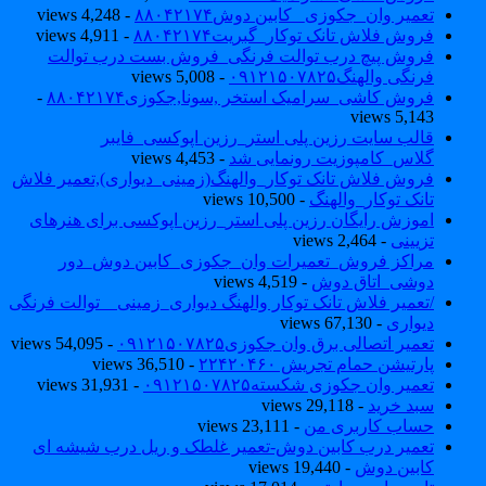
تعمیر وان_جکوزی_ کابین دوش۸۸۰۴۲۱۷۴
- 4,248 views
فروش فلاش تانک توکار_گبریت۸۸۰۴۲۱۷۴
- 4,911 views
فروش پیچ درب توالت فرنگی_فروش بست درب توالت
فرنگی والهنگ۰۹۱۲۱۵۰۷۸۲۵
- 5,008 views
فروش کاشی_سرامیک استخر ,سونا,جکوزی۸۸۰۴۲۱۷۴
-
5,143 views
قالب سایت رزین پلی استر_رزین اپوکسی_فایبر
گلاس_کامپوزیت رونمایی شد
- 4,453 views
فروش فلاش تانک توکار_والهنگ(زمینی_دیواری),تعمیر فلاش
تانک توکار_والهنگ
- 10,500 views
اموزش رایگان رزین پلی استر_رزین اپوکسی برای هنرهای
تزیینی
- 2,464 views
مراکز فروش_تعمیرات وان_جکوزی_کابین دوش_دور
دوشی_اتاق دوش
- 4,519 views
/تعمیر فلاش تانک توکار والهنگ دیواری_زمینی _ توالت فرنگی
دیواری
- 67,130 views
تعمیر اتصالی برق وان جکوزی۰۹۱۲۱۵۰۷۸۲۵
- 54,095 views
پارتیشن حمام تجریش ۲۲۴۲۰۴۶۰
- 36,510 views
تعمیر وان جکوزی شکسته۰۹۱۲۱۵۰۷۸۲۵
- 31,931 views
سبد خرید
- 29,118 views
حساب کاربری من
- 23,111 views
تعمیر درب کابین دوش-تعمیر غلطک و ریل درب شیشه ای
کابین دوش
- 19,440 views