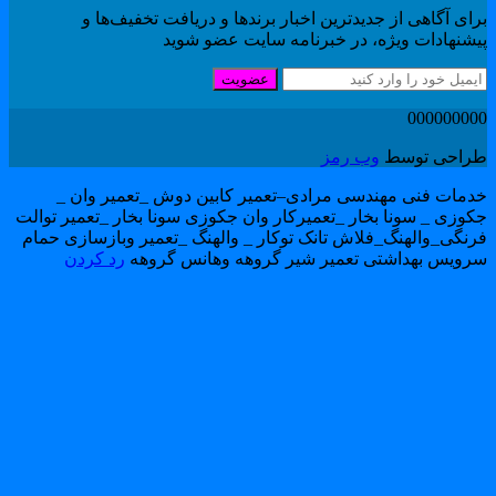
ای آگاهی از جدیدترین اخبار برندها و دریافت تخفیف‌ها و
یشنهادات ویژه، در خبرنامه سایت عضو شوید
عضویت
00000000
راحی توسط
وب رمز
دمات فنی مهندسی مرادی–تعمیر کابین دوش _تعمیر وان _
کوزی _ سونا بخار _تعمیرکار وان جکوزی سونا بخار _تعمیر توالت
رنگی_والهنگ_فلاش تانک توکار _ والهنگ _تعمیر وبازسازی حمام
رویس بهداشتی تعمیر شیر گروهه وهانس گروهه
رد کردن