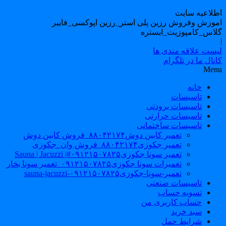
طلاعیه سایت
موزش وفروش رزین پلی استر_رزین اپوکسی_فایبر
لاس_کامپوزیت_ابستره
یست علاقه مندی ها
نال ما در تلگرام
Men
خانه
تاسیسات
تاسیسات برودتی
تاسیسات حرارتی
تاسیسات ساختمانی
تعمیر کابین دوش۸۸۰۴۲۱۷۴_فروش کابین دوش
تعمیر جکوزی۸۸۰۴۲۱۷۴_فروش وان_جکوزی
تعمیر سونا جکوزی۰۹۱۲۱۵۰۷۸۲۵#| Sauna | Jacuzzi
تعمیرات سونا جکوزی۰۹۱۲۱۵۰۷۸۲۵_تعمیر سونا بخار
تعمیر-سونا-جکوزی۰۹۱۲۱۵۰۷۸۲۵-sauna-jacuzzi
تاسیسات صنعتی
تسویه حساب
حساب کاربری من
سبد خرید
شرایط حمل