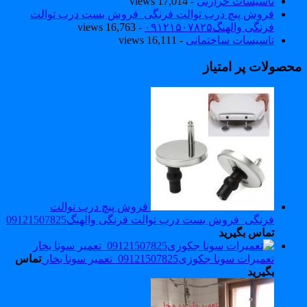
تاسیسات حرارتی
- 17,014 views
فروش پیچ درب توالت فرنگی_فروش بست درب توالت
فرنگی والهنگ۰۹۱۲۱۵۰۷۸۲۵
- 16,763 views
تاسیسات ساختمانی
- 16,111 views
حصولات پر امتیاز
فروش پیچ درب توالت
فرنگی_فروش بست درب توالت فرنگی والهنگ09121507825
تماس بگیرید
تعمیرات سونا جکوزی09121507825_تعمیر سونا بخار
تماس
بگیرید