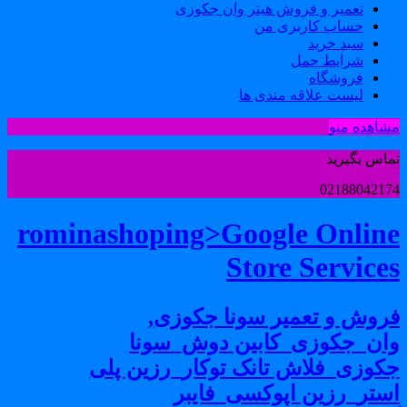
تعمیر و فروش هیتر وان جکوزی
حساب کاربری من
سبد خرید
شرایط حمل
فروشگاه
لیست علاقه مندی ها
شاهده منو
ماس بگیرید
0218804217
rominashoping>Google Onlin
Store Service
روش و تعمیر سونا جکوزی,
ان_جکوزی_کابین دوش_سونا
کوزی_فلاش تانک توکار_رزین پلی
ستر_رزین اپوکسی_فایبر