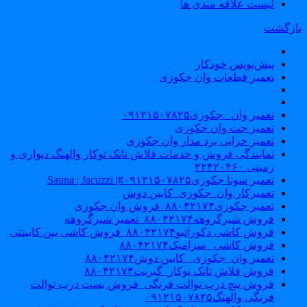
لیست علاقه مندی ها
ازگشت
پیش‌نویس خودکار
تعمیر قطعات وان جکوزی
تعمیر وان _جکوزی۰۹۱۲۱۵۰۷۸۲۵
تعمیر جت وان جکوزی
تعمیر خرابی برد مدار وان جکوزی
نمایندگی فروش و خدمات فلاش تانک توکار والهنگ دیواری و
زمینی ۲۲۴۲۰۴۶۰
تعمیر سونا جکوزی۰۹۱۲۱۵۰۷۸۲۵#| Sauna | Jacuzzi
تعمیرکار وان_جکوزی_کابین دوش
تعمیر جکوزی۸۸۰۴۲۱۷۴_فروش وان جکوزی
فروش شیرگروهه۸۸۰۴۲۱۷۴_تعمیر شیرگروهه
فروش کاشی دکوراتیو۸۸۰۴۲۱۷۴_فروش کاشی بین کابینتی
فروش کاشی _سرامیک۸۸۰۴۲۱۷۴
تعمیر وان_جکوزی_ کابین دوش۸۸۰۴۲۱۷۴
فروش فلاش تانک توکار_گبریت۸۸۰۴۲۱۷۴
فروش پیچ درب توالت فرنگی_فروش بست درب توالت
فرنگی والهنگ۰۹۱۲۱۵۰۷۸۲۵