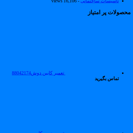
تاسیسات ساختمانی
- 16,106 views
حصولات پر امتیاز
تعمیر کابین دوش88042174
تماس بگیرید