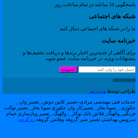
گویی 24 ساعته در تمام ساعات روز
بکه های اجتماعی
 را در شبکه های اجتماعی دنبال کنید
برنامه سایت
ای آگاهی از جدیدترین اخبار برندها و دریافت تخفیف‌ها و
یشنهادات ویژه، در خبرنامه سایت عضو شوید
عضویت
00000000
راحی توسط
وب رمز
دمات فنی مهندسی مرادی–تعمیر کابین دوش _تعمیر وان _
کوزی _ سونا بخار _تعمیرکار وان جکوزی سونا بخار _تعمیر توالت
رنگی_والهنگ_فلاش تانک توکار _ والهنگ _تعمیر وبازسازی حمام
رویس بهداشتی تعمیر شیر گروهه وهانس گروهه
رد کردن