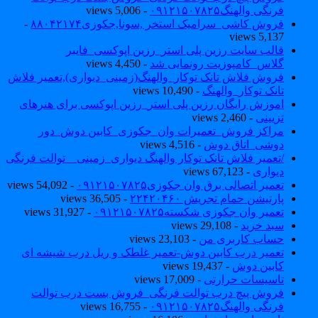
فرنگی والهنگ۰۹۱۲۱۵۰۷۸۲۵
- 5,006 views
فروش کاشی_سرامیک استخر ,سونا,جکوزی۸۸۰۴۲۱۷۴
-
5,137 views
قالب سایت رزین پلی استر_رزین اپوکسی_فایبر
گلاس_کامپوزیت رونمایی شد
- 4,450 views
فروش فلاش تانک توکار_والهنگ(زمینی_دیواری),تعمیر فلاش
تانک توکار_والهنگ
- 10,490 views
اموزش رایگان رزین پلی استر_رزین اپوکسی برای هنرهای
تزیینی
- 2,460 views
مراکز فروش_تعمیرات وان_جکوزی_کابین دوش_دور
دوشی_اتاق دوش
- 4,516 views
/تعمیر فلاش تانک توکار والهنگ دیواری_زمینی _ توالت فرنگی
دیواری
- 67,123 views
تعمیر اتصالی برق وان جکوزی۰۹۱۲۱۵۰۷۸۲۵
- 54,092 views
پارتیشن حمام تجریش ۲۲۴۲۰۴۶۰
- 36,505 views
تعمیر وان جکوزی شکسته۰۹۱۲۱۵۰۷۸۲۵
- 31,927 views
سبد خرید
- 29,108 views
حساب کاربری من
- 23,103 views
تعمیر درب کابین دوش-تعمیر غلطک و ریل درب شیشه ای
کابین دوش
- 19,437 views
تاسیسات حرارتی
- 17,009 views
فروش پیچ درب توالت فرنگی_فروش بست درب توالت
فرنگی والهنگ۰۹۱۲۱۵۰۷۸۲۵
- 16,755 views