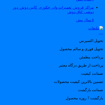
مراکز فروش_تعمیرات وان_جکوزی_کابین دوش_دور
دوشی_اتاق دوش
8 سال پیش
حویل اکسپرس
حویل فوری و سالم محصول
رداخت مطمئن
رداخت از طریق درگاه معتبر
مانت کیفیت
ضمین بالاترین کیفیت محصولات
مانت بازگشت
گشت 7 روزه محصول