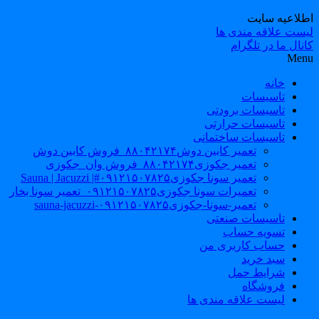
طلاعیه سایت
یست علاقه مندی ها
نال ما در تلگرام
Men
خانه
تاسیسات
تاسیسات برودتی
تاسیسات حرارتی
تاسیسات ساختمانی
تعمیر کابین دوش۸۸۰۴۲۱۷۴_فروش کابین دوش
تعمیر جکوزی۸۸۰۴۲۱۷۴_فروش وان_جکوزی
تعمیر سونا جکوزی۰۹۱۲۱۵۰۷۸۲۵#| Sauna | Jacuzzi
تعمیرات سونا جکوزی۰۹۱۲۱۵۰۷۸۲۵_تعمیر سونا بخار
تعمیر-سونا-جکوزی۰۹۱۲۱۵۰۷۸۲۵-sauna-jacuzzi
تاسیسات صنعتی
تسویه حساب
حساب کاربری من
سبد خرید
شرایط حمل
فروشگاه
لیست علاقه مندی ها