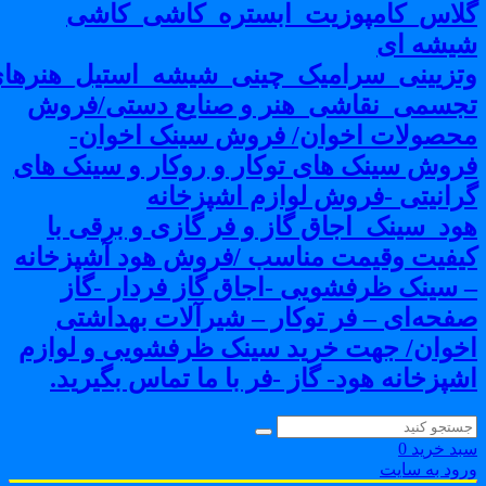
لاس_کامپوزیت_ابستره_کاشی_کاشی
یشه ای
تزیینی_سرامیک_چینی_شیشه_استیل_هنرهای
جسمی_نقاشی_هنر و صنایع دستی/فروش
حصولات اخوان/ فروش سینک اخوان-
روش سینک های توکار و روکار و سینک های
رانیتی -فروش لوازم اشپزخانه
ود_سینک_اجاق گاز و فر گازی و برقی با
یفیت وقیمت مناسب /فروش هود آشپزخانه
 سینک ظرفشویی -اجاق گاز فردار -گاز
فحه‌ای – فر توکار – شیرآلات بهداشتی
خوان/ جهت خرید سینک ظرفشویی و لوازم
شپزخانه هود- گاز -فر با ما تماس بگیرید.
بد خرید
0
رود به سایت