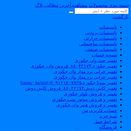
سته بندی محصولات
مشاهده آخرین مطالب بلاگ
ازگشت
تاسیسات
تاسیسات برودتی
تاسیسات حرارتی
تاسیسات ساختمانی
تاسیسات صنعتی
تسویه حساب
تعمیر جت وان جکوزی
تعمیر جکوزی۸۸۰۴۲۱۷۴_فروش وان_جکوزی
تعمیر خرابی برد مدار وان جکوزی
تعمیر خرابی برد مدار وان جکوزی
تعمیر سونا جکوزی۰۹۱۲۱۵۰۷۸۲۵#| Sauna | Jacuzzi
تعمیر کابین دوش۸۸۰۴۲۱۷۴_فروش کابین دوش
تعمیر و فروش بلوئر جکوزی
تعمیر و فروش موتور پمپ جکوزی
تعمیر و فروش هیتر وان جکوزی
حساب کاربری من
سبد خرید
شرایط حمل
فروشگاه