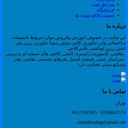
شرایط حمل
فروشگاه
لیست علاقه مندی ها
رباره ما
ین سایت در خصوص اموزش وفروش موارد مربوط تاسیسات
اختمانی وان_جکوزی_کابین دوش_سونا جکوزی_رزین پلی
ستر_رزین اپوکسی_فایبرگلاس
نقاشی_کامپوزیت_ابستره_کاشی_کاشی های شیشه ای و تزیینی
سرامیک_چینی_شیشه_استیل_هنرهای تجسمی_نقاشی_هنر
صنایع دستی فعالیت دارد
ماس با ما
هران
02188042174 - 091215078
moraditrading@gmail.co