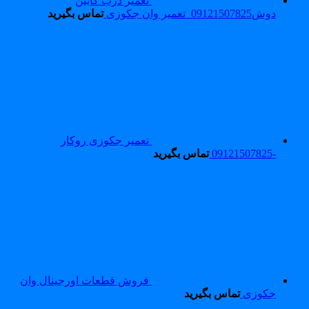
تعمیر درب کابین
دوش09121507825_تعمیر وان جکوزی
تماس بگیرید
تعمیر جکوزی روکار
-09121507825
تماس بگیرید
فروش قطعات اورجینال وان
جکوزی
تماس بگیرید