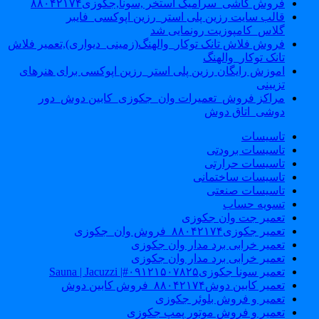
فروش کاشی_سرامیک استخر ,سونا,جکوزی۸۸۰۴۲۱۷۴
قالب سایت رزین پلی استر_رزین اپوکسی_فایبر
گلاس_کامپوزیت رونمایی شد
فروش فلاش تانک توکار_والهنگ(زمینی_دیواری),تعمیر فلاش
تانک توکار_والهنگ
اموزش رایگان رزین پلی استر_رزین اپوکسی برای هنرهای
تزیینی
مراکز فروش_تعمیرات وان_جکوزی_کابین دوش_دور
دوشی_اتاق دوش
تاسیسات
تاسیسات برودتی
تاسیسات حرارتی
تاسیسات ساختمانی
تاسیسات صنعتی
تسویه حساب
تعمیر جت وان جکوزی
تعمیر جکوزی۸۸۰۴۲۱۷۴_فروش وان_جکوزی
تعمیر خرابی برد مدار وان جکوزی
تعمیر خرابی برد مدار وان جکوزی
تعمیر سونا جکوزی۰۹۱۲۱۵۰۷۸۲۵#| Sauna | Jacuzzi
تعمیر کابین دوش۸۸۰۴۲۱۷۴_فروش کابین دوش
تعمیر و فروش بلوئر جکوزی
تعمیر و فروش موتور پمپ جکوزی