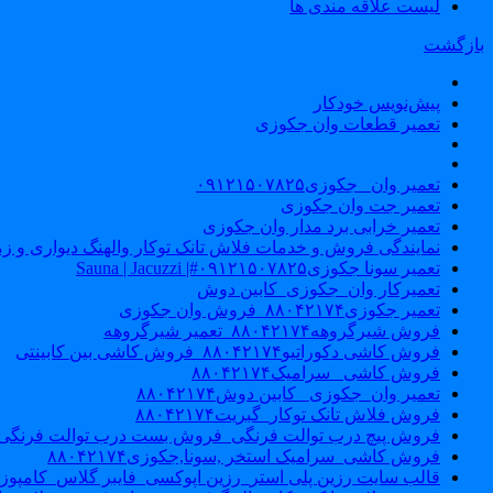
لیست علاقه مندی ها
بازگشت
پیش‌نویس خودکار
تعمیر قطعات وان جکوزی
تعمیر وان _جکوزی۰۹۱۲۱۵۰۷۸۲۵
تعمیر جت وان جکوزی
تعمیر خرابی برد مدار وان جکوزی
نمایندگی فروش و خدمات فلاش تانک توکار والهنگ دیواری و زمینی ۴۶۰
تعمیر سونا جکوزی۰۹۱۲۱۵۰۷۸۲۵#| Sauna | Jacuzzi
تعمیرکار وان_جکوزی_کابین دوش
تعمیر جکوزی۸۸۰۴۲۱۷۴_فروش وان جکوزی
فروش شیرگروهه۸۸۰۴۲۱۷۴_تعمیر شیرگروهه
فروش کاشی دکوراتیو۸۸۰۴۲۱۷۴_فروش کاشی بین کابینتی
فروش کاشی _سرامیک۸۸۰۴۲۱۷۴
تعمیر وان_جکوزی_ کابین دوش۸۸۰۴۲۱۷۴
فروش فلاش تانک توکار_گبریت۸۸۰۴۲۱۷۴
فروش پیچ درب توالت فرنگی_فروش بست درب توالت فرنگی والهنگ۷۸۲۵
فروش کاشی_سرامیک استخر ,سونا,جکوزی۸۸۰۴۲۱۷۴
قالب سایت رزین پلی استر_رزین اپوکسی_فایبر گلاس_کامپوز