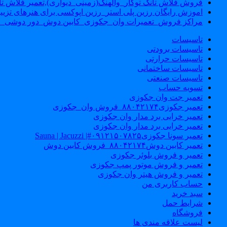
فروش فلاش تانک توکار_والهنگ(زمینی_دیواری),تعمیر فلاش تان
اموزش رایگان رزین پلی استر_رزین اپوکسی برای هنرهای تزیی
مراکز فروش_تعمیرات وان_جکوزی_کابین دوش_دور دوشی_ا
تاسیسات
تاسیسات برودتی
تاسیسات حرارتی
تاسیسات ساختمانی
تاسیسات صنعتی
تسویه حساب
تعمیر جت وان جکوزی
تعمیر جکوزی۸۸۰۴۲۱۷۴_فروش وان_جکوزی
تعمیر خرابی برد مدار وان جکوزی
تعمیر خرابی برد مدار وان جکوزی
تعمیر سونا جکوزی۰۹۱۲۱۵۰۷۸۲۵#| Sauna | Jacuzzi
تعمیر کابین دوش۸۸۰۴۲۱۷۴_فروش کابین دوش
تعمیر و فروش بلوئر جکوزی
تعمیر و فروش موتور پمپ جکوزی
تعمیر و فروش هیتر وان جکوزی
حساب کاربری من
سبد خرید
شرایط حمل
فروشگاه
لیست علاقه مندی ها