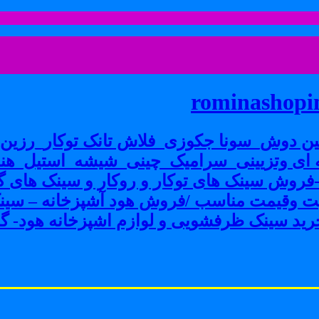
rominashopin
ن دوش_سونا جکوزی_فلاش تانک توکار_رزین پ
ی وتزیینی_سرامیک_چینی_شیشه_استیل_هنر
ش سینک های توکار و روکار و سینک های گرا
فیت وقیمت مناسب /فروش هود آشپزخانه – سین
ید سینک ظرفشویی و لوازم اشپزخانه هود- گاز 