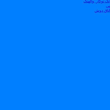
ک توکار_والهنگ
نی
تاق دوش