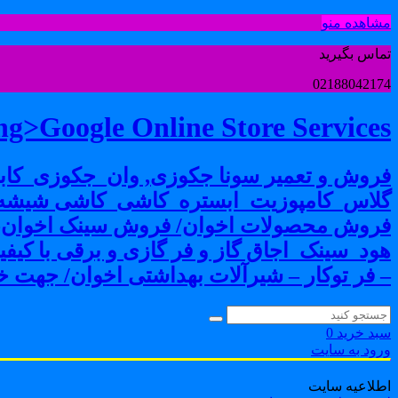
مشاهده منو
تماس بگیرید
02188042174
g>Google Online Store Services
فروش و تعمیر سونا جکوزی, وان_جکوزی_کابی
گلاس_کامپوزیت_ابستره_کاشی_کاشی شیشه ا
فروش محصولات اخوان/ فروش سینک اخوان-فرو
هود_سینک_اجاق گاز و فر گازی و برقی با کی
– فر توکار – شیرآلات بهداشتی اخوان/ جهت خر
سبد خرید
0
ورود به سایت
اطلاعیه سایت