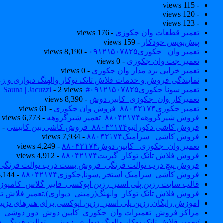
- 115 views
- 120 views
- 123 views
تعمیر قطعات وان جکوزی
- 176 views
پیش‌نویس خودکار
- 159 views
تعمیر وان _جکوزی۰۹۱۲۱۵۰۷۸۲۵
- 8,190 views
تعمیر جت وان جکوزی
- 0 views
تعمیر خرابی برد مدار وان جکوزی
- 0 views
نمایندگی فروش و خدمات فلاش تانک توکار والهنگ دیواری و زمینی ۴۶۰
تعمیر سونا جکوزی۰۹۱۲۱۵۰۷۸۲۵#| Sauna | Jacuzzi
- 2 views
تعمیرکار وان_جکوزی_کابین دوش
- 8,390 views
تعمیر جکوزی۸۸۰۴۲۱۷۴_فروش وان جکوزی
- 61 views
فروش شیرگروهه۸۸۰۴۲۱۷۴_تعمیر شیرگروهه
- 6,773 views
فروش کاشی دکوراتیو۸۸۰۴۲۱۷۴_فروش کاشی بین کابینتی
- 7,043 views
فروش کاشی _سرامیک۸۸۰۴۲۱۷۴
- 7,934 views
تعمیر وان_جکوزی_ کابین دوش۸۸۰۴۲۱۷۴
- 4,249 views
فروش فلاش تانک توکار_گبریت۸۸۰۴۲۱۷۴
- 4,912 views
فروش پیچ درب توالت فرنگی_فروش بست درب توالت فرنگی والهنگ۷۸۲۵
فروش کاشی_سرامیک استخر ,سونا,جکوزی۸۸۰۴۲۱۷۴
- 5,144 views
قالب سایت رزین پلی استر_رزین اپوکسی_فایبر گلاس_کامپوز
فروش فلاش تانک توکار_والهنگ(زمینی_دیواری),تعمیر فلاش تان
اموزش رایگان رزین پلی استر_رزین اپوکسی برای هنرهای تزیی
مراکز فروش_تعمیرات وان_جکوزی_کابین دوش_دور دوشی_ا
/تعمیر فلاش تانک توکار والهنگ دیواری_زمینی _ توالت فرنگی د