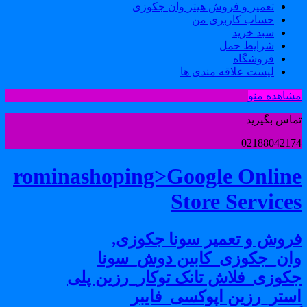
تعمیر و فروش هیتر وان جکوزی
حساب کاربری من
سبد خرید
شرایط حمل
فروشگاه
لیست علاقه مندی ها
شاهده منو
ماس بگیرید
0218804217
rominashoping>Google Onlin
Store Service
روش و تعمیر سونا جکوزی,
ان_جکوزی_کابین دوش_سونا
کوزی_فلاش تانک توکار_رزین پلی
ستر_رزین اپوکسی_فایبر