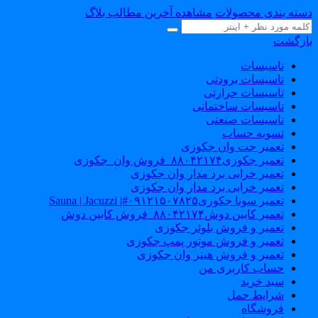
سته بندی محصولات
مشاهده آخرین مطالب بلاگ
ازگشت
تاسیسات
تاسیسات برودتی
تاسیسات حرارتی
تاسیسات ساختمانی
تاسیسات صنعتی
تسویه حساب
تعمیر جت وان جکوزی
تعمیر جکوزی۸۸۰۴۲۱۷۴_فروش وان_جکوزی
تعمیر خرابی برد مدار وان جکوزی
تعمیر خرابی برد مدار وان جکوزی
تعمیر سونا جکوزی۰۹۱۲۱۵۰۷۸۲۵#| Sauna | Jacuzzi
تعمیر کابین دوش۸۸۰۴۲۱۷۴_فروش کابین دوش
تعمیر و فروش بلوئر جکوزی
تعمیر و فروش موتور پمپ جکوزی
تعمیر و فروش هیتر وان جکوزی
حساب کاربری من
سبد خرید
شرایط حمل
فروشگاه