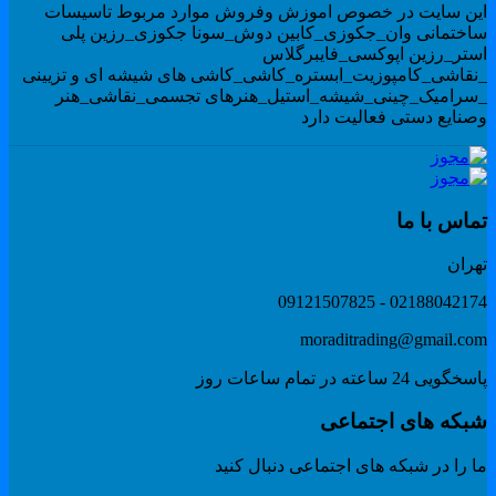
ین سایت در خصوص اموزش وفروش موارد مربوط تاسیسات
اختمانی وان_جکوزی_کابین دوش_سونا جکوزی_رزین پلی
ستر_رزین اپوکسی_فایبرگلاس
نقاشی_کامپوزیت_ابستره_کاشی_کاشی های شیشه ای و تزیینی
سرامیک_چینی_شیشه_استیل_هنرهای تجسمی_نقاشی_هنر
صنایع دستی فعالیت دارد
ماس با ما
هران
02188042174 - 091215078
moraditrading@gmail.co
گویی 24 ساعته در تمام ساعات روز
بکه های اجتماعی
 را در شبکه های اجتماعی دنبال کنید