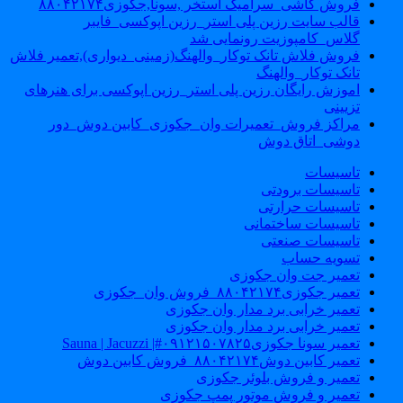
فروش کاشی_سرامیک استخر ,سونا,جکوزی۸۸۰۴۲۱۷۴
قالب سایت رزین پلی استر_رزین اپوکسی_فایبر
گلاس_کامپوزیت رونمایی شد
فروش فلاش تانک توکار_والهنگ(زمینی_دیواری),تعمیر فلاش
تانک توکار_والهنگ
اموزش رایگان رزین پلی استر_رزین اپوکسی برای هنرهای
تزیینی
مراکز فروش_تعمیرات وان_جکوزی_کابین دوش_دور
دوشی_اتاق دوش
تاسیسات
تاسیسات برودتی
تاسیسات حرارتی
تاسیسات ساختمانی
تاسیسات صنعتی
تسویه حساب
تعمیر جت وان جکوزی
تعمیر جکوزی۸۸۰۴۲۱۷۴_فروش وان_جکوزی
تعمیر خرابی برد مدار وان جکوزی
تعمیر خرابی برد مدار وان جکوزی
تعمیر سونا جکوزی۰۹۱۲۱۵۰۷۸۲۵#| Sauna | Jacuzzi
تعمیر کابین دوش۸۸۰۴۲۱۷۴_فروش کابین دوش
تعمیر و فروش بلوئر جکوزی
تعمیر و فروش موتور پمپ جکوزی