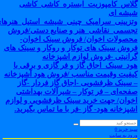
لاس_کامپوزیت_ابستره_کاشی_کاشی
یشه ای
تزیینی_سرامیک_چینی_شیشه_استیل_هنرهای
جسمی_نقاشی_هنر و صنایع دستی/فروش
حصولات اخوان/ فروش سینک اخوان-
روش سینک های توکار و روکار و سینک های
رانیتی -فروش لوازم اشپزخانه
ود_سینک_اجاق گاز و فر گازی و برقی با
یفیت وقیمت مناسب /فروش هود آشپزخانه
 سینک ظرفشویی -اجاق گاز فردار -گاز
فحه‌ای – فر توکار – شیرآلات بهداشتی
خوان/ جهت خرید سینک ظرفشویی و لوازم
شپزخانه هود- گاز -فر با ما تماس بگیرید.
بد خرید
0
رود به سایت