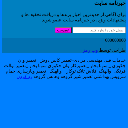
برنامه سایت
ای آگاهی از جدیدترین اخبار برندها و دریافت تخفیف‌ها و
یشنهادات ویژه، در خبرنامه سایت عضو شوید
عضویت
00000000
راحی توسط
وب رمز
دمات فنی مهندسی مرادی–تعمیر کابین دوش _تعمیر وان _
کوزی _ سونا بخار _تعمیرکار وان جکوزی سونا بخار _تعمیر توالت
رنگی_والهنگ_فلاش تانک توکار _ والهنگ _تعمیر وبازسازی حمام
رویس بهداشتی تعمیر شیر گروهه وهانس گروهه
رد کردن