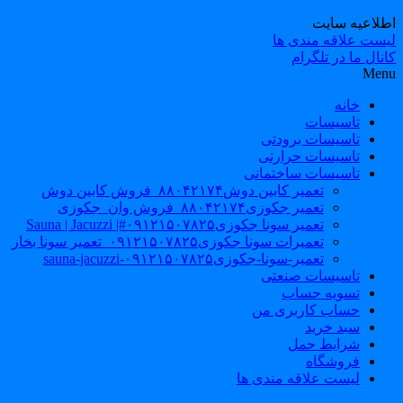
طلاعیه سایت
یست علاقه مندی ها
نال ما در تلگرام
Men
خانه
تاسیسات
تاسیسات برودتی
تاسیسات حرارتی
تاسیسات ساختمانی
تعمیر کابین دوش۸۸۰۴۲۱۷۴_فروش کابین دوش
تعمیر جکوزی۸۸۰۴۲۱۷۴_فروش وان_جکوزی
تعمیر سونا جکوزی۰۹۱۲۱۵۰۷۸۲۵#| Sauna | Jacuzzi
تعمیرات سونا جکوزی۰۹۱۲۱۵۰۷۸۲۵_تعمیر سونا بخار
تعمیر-سونا-جکوزی۰۹۱۲۱۵۰۷۸۲۵-sauna-jacuzzi
تاسیسات صنعتی
تسویه حساب
حساب کاربری من
سبد خرید
شرایط حمل
فروشگاه
لیست علاقه مندی ها