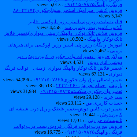
فرنگی والهنگ۰۹۱۲۱۵۰۷۸۲۵
- 5,013 views
فروش کاشی_سرامیک استخر ,سونا,جکوزی۸۸۰۴۲۱۷۴
-
5,147 views
قالب سایت رزین پلی استر_رزین اپوکسی_فایبر
گلاس_کامپوزیت رونمایی شد
- 4,458 views
فروش فلاش تانک توکار_والهنگ(زمینی_دیواری),تعمیر فلاش
تانک توکار_والهنگ
- 10,502 views
اموزش رایگان رزین پلی استر_رزین اپوکسی برای هنرهای
تزیینی
- 2,467 views
مراکز فروش_تعمیرات وان_جکوزی_کابین دوش_دور
دوشی_اتاق دوش
- 4,521 views
/تعمیر فلاش تانک توکار والهنگ دیواری_زمینی _ توالت فرنگی
دیواری
- 67,131 views
تعمیر اتصالی برق وان جکوزی۰۹۱۲۱۵۰۷۸۲۵
- 54,096 views
پارتیشن حمام تجریش ۲۲۴۲۰۴۶۰
- 36,513 views
تعمیر وان جکوزی شکسته۰۹۱۲۱۵۰۷۸۲۵
- 31,934 views
سبد خرید
- 29,128 views
حساب کاربری من
- 23,112 views
تعمیر درب کابین دوش-تعمیر غلطک و ریل درب شیشه ای
کابین دوش
- 19,441 views
تاسیسات حرارتی
- 17,015 views
فروش پیچ درب توالت فرنگی_فروش بست درب توالت
فرنگی والهنگ۰۹۱۲۱۵۰۷۸۲۵
- 16,775 views