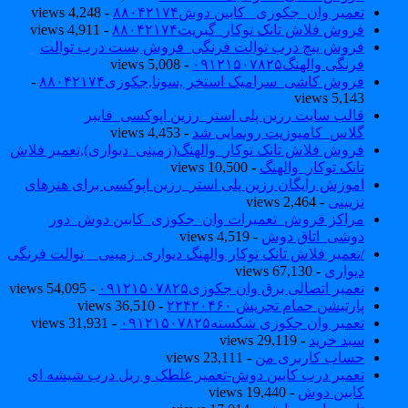
تعمیر وان_جکوزی_ کابین دوش۸۸۰۴۲۱۷۴
- 4,248 views
فروش فلاش تانک توکار_گبریت۸۸۰۴۲۱۷۴
- 4,911 views
فروش پیچ درب توالت فرنگی_فروش بست درب توالت
فرنگی والهنگ۰۹۱۲۱۵۰۷۸۲۵
- 5,008 views
فروش کاشی_سرامیک استخر ,سونا,جکوزی۸۸۰۴۲۱۷۴
-
5,143 views
قالب سایت رزین پلی استر_رزین اپوکسی_فایبر
گلاس_کامپوزیت رونمایی شد
- 4,453 views
فروش فلاش تانک توکار_والهنگ(زمینی_دیواری),تعمیر فلاش
تانک توکار_والهنگ
- 10,500 views
اموزش رایگان رزین پلی استر_رزین اپوکسی برای هنرهای
تزیینی
- 2,464 views
مراکز فروش_تعمیرات وان_جکوزی_کابین دوش_دور
دوشی_اتاق دوش
- 4,519 views
/تعمیر فلاش تانک توکار والهنگ دیواری_زمینی _ توالت فرنگی
دیواری
- 67,130 views
تعمیر اتصالی برق وان جکوزی۰۹۱۲۱۵۰۷۸۲۵
- 54,095 views
پارتیشن حمام تجریش ۲۲۴۲۰۴۶۰
- 36,510 views
تعمیر وان جکوزی شکسته۰۹۱۲۱۵۰۷۸۲۵
- 31,931 views
سبد خرید
- 29,119 views
حساب کاربری من
- 23,111 views
تعمیر درب کابین دوش-تعمیر غلطک و ریل درب شیشه ای
کابین دوش
- 19,440 views