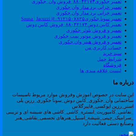
تعمیر جکوزی۸۸۰۴۲۱۷۴_فروش وان_جکوزی
تعمیر خرابی برد مدار وان جکوزی
تعمیر خرابی برد مدار وان جکوزی
تعمیر سونا جکوزی۰۹۱۲۱۵۰۷۸۲۵#| Sauna | Jacuzzi
تعمیر کابین دوش۸۸۰۴۲۱۷۴_فروش کابین دوش
تعمیر و فروش بلوئر جکوزی
تعمیر و فروش موتور پمپ جکوزی
تعمیر و فروش هیتر وان جکوزی
حساب کاربری من
سبد خرید
شرایط حمل
فروشگاه
لیست علاقه مندی ها
رباره ما
ین سایت در خصوص اموزش وفروش موارد مربوط تاسیسات
اختمانی وان_جکوزی_کابین دوش_سونا جکوزی_رزین پلی
ستر_رزین اپوکسی_فایبرگلاس
نقاشی_کامپوزیت_ابستره_کاشی_کاشی های شیشه ای و تزیینی
سرامیک_چینی_شیشه_استیل_هنرهای تجسمی_نقاشی_هنر
صنایع دستی فعالیت دارد