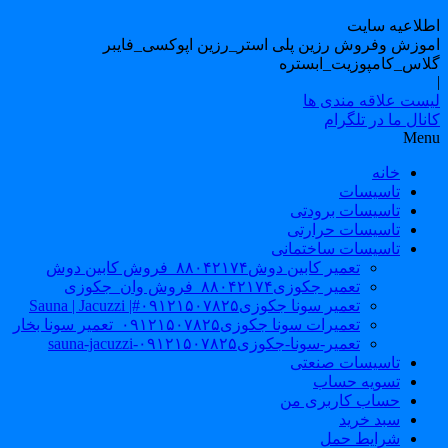
طلاعیه سایت
موزش وفروش رزین پلی استر_رزین اپوکسی_فایبر
لاس_کامپوزیت_ابستره
یست علاقه مندی ها
نال ما در تلگرام
Men
خانه
تاسیسات
تاسیسات برودتی
تاسیسات حرارتی
تاسیسات ساختمانی
تعمیر کابین دوش۸۸۰۴۲۱۷۴_فروش کابین دوش
تعمیر جکوزی۸۸۰۴۲۱۷۴_فروش وان_جکوزی
تعمیر سونا جکوزی۰۹۱۲۱۵۰۷۸۲۵#| Sauna | Jacuzzi
تعمیرات سونا جکوزی۰۹۱۲۱۵۰۷۸۲۵_تعمیر سونا بخار
تعمیر-سونا-جکوزی۰۹۱۲۱۵۰۷۸۲۵-sauna-jacuzzi
تاسیسات صنعتی
تسویه حساب
حساب کاربری من
سبد خرید
شرایط حمل