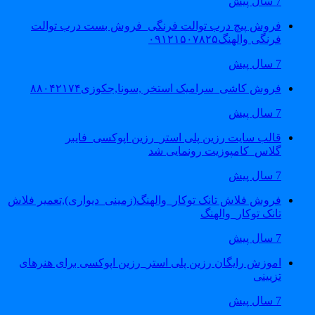
7 سال پیش
فروش پیچ درب توالت فرنگی_فروش بست درب توالت
فرنگی والهنگ۰۹۱۲۱۵۰۷۸۲۵
7 سال پیش
فروش کاشی_سرامیک استخر ,سونا,جکوزی۸۸۰۴۲۱۷۴
7 سال پیش
قالب سایت رزین پلی استر_رزین اپوکسی_فایبر
گلاس_کامپوزیت رونمایی شد
7 سال پیش
فروش فلاش تانک توکار_والهنگ(زمینی_دیواری),تعمیر فلاش
تانک توکار_والهنگ
7 سال پیش
اموزش رایگان رزین پلی استر_رزین اپوکسی برای هنرهای
تزیینی
7 سال پیش