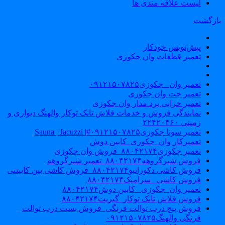
لیست علاقه مندی ها
ازگشت
پیش‌نویس خودکار
تعمیر قطعات وان جکوزی
تعمیر وان _جکوزی۰۹۱۲۱۵۰۷۸۲۵
تعمیر جت وان جکوزی
تعمیر خرابی برد مدار وان جکوزی
نمایندگی فروش و خدمات فلاش تانک توکار والهنگ دیواری و
زمینی ۲۲۴۲۰۴۶۰
تعمیر سونا جکوزی۰۹۱۲۱۵۰۷۸۲۵#| Sauna | Jacuzzi
تعمیرکار وان_جکوزی_کابین دوش
تعمیر جکوزی۸۸۰۴۲۱۷۴_فروش وان جکوزی
فروش شیرگروهه۸۸۰۴۲۱۷۴_تعمیر شیرگروهه
فروش کاشی دکوراتیو۸۸۰۴۲۱۷۴_فروش کاشی بین کابینتی
فروش کاشی _سرامیک۸۸۰۴۲۱۷۴
تعمیر وان_جکوزی_ کابین دوش۸۸۰۴۲۱۷۴
فروش فلاش تانک توکار_گبریت۸۸۰۴۲۱۷۴
فروش پیچ درب توالت فرنگی_فروش بست درب توالت
فرنگی والهنگ۰۹۱۲۱۵۰۷۸۲۵