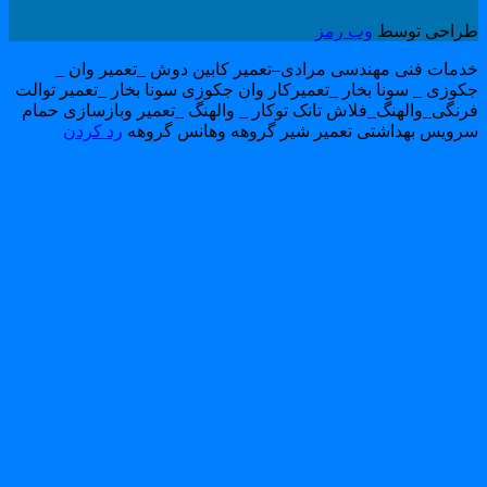
راحی توسط
وب رمز
دمات فنی مهندسی مرادی–تعمیر کابین دوش _تعمیر وان _
کوزی _ سونا بخار _تعمیرکار وان جکوزی سونا بخار _تعمیر توالت
رنگی_والهنگ_فلاش تانک توکار _ والهنگ _تعمیر وبازسازی حمام
رویس بهداشتی تعمیر شیر گروهه وهانس گروهه
رد کردن