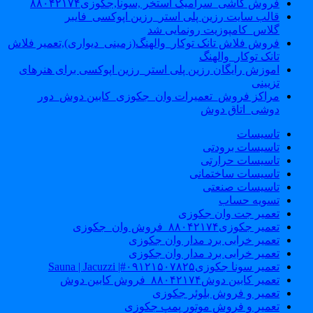
فروش کاشی_سرامیک استخر ,سونا,جکوزی۸۸۰۴۲۱۷۴
قالب سایت رزین پلی استر_رزین اپوکسی_فایبر
گلاس_کامپوزیت رونمایی شد
فروش فلاش تانک توکار_والهنگ(زمینی_دیواری),تعمیر فلاش
تانک توکار_والهنگ
اموزش رایگان رزین پلی استر_رزین اپوکسی برای هنرهای
تزیینی
مراکز فروش_تعمیرات وان_جکوزی_کابین دوش_دور
دوشی_اتاق دوش
تاسیسات
تاسیسات برودتی
تاسیسات حرارتی
تاسیسات ساختمانی
تاسیسات صنعتی
تسویه حساب
تعمیر جت وان جکوزی
تعمیر جکوزی۸۸۰۴۲۱۷۴_فروش وان_جکوزی
تعمیر خرابی برد مدار وان جکوزی
تعمیر خرابی برد مدار وان جکوزی
تعمیر سونا جکوزی۰۹۱۲۱۵۰۷۸۲۵#| Sauna | Jacuzzi
تعمیر کابین دوش۸۸۰۴۲۱۷۴_فروش کابین دوش
تعمیر و فروش بلوئر جکوزی
تعمیر و فروش موتور پمپ جکوزی