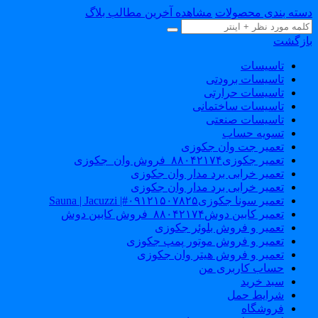
سته بندی محصولات
مشاهده آخرین مطالب بلاگ
ازگشت
تاسیسات
تاسیسات برودتی
تاسیسات حرارتی
تاسیسات ساختمانی
تاسیسات صنعتی
تسویه حساب
تعمیر جت وان جکوزی
تعمیر جکوزی۸۸۰۴۲۱۷۴_فروش وان_جکوزی
تعمیر خرابی برد مدار وان جکوزی
تعمیر خرابی برد مدار وان جکوزی
تعمیر سونا جکوزی۰۹۱۲۱۵۰۷۸۲۵#| Sauna | Jacuzzi
تعمیر کابین دوش۸۸۰۴۲۱۷۴_فروش کابین دوش
تعمیر و فروش بلوئر جکوزی
تعمیر و فروش موتور پمپ جکوزی
تعمیر و فروش هیتر وان جکوزی
حساب کاربری من
سبد خرید
شرایط حمل
فروشگاه