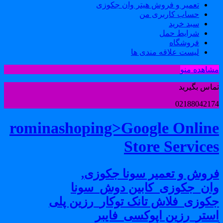
تعمیر و فروش هیتر وان جکوزی
حساب کاربری من
سبد خرید
شرایط حمل
فروشگاه
لیست علاقه مندی ها
شاهده منو
ماس بگیرید
0218804217
rominashoping>Google Onlin
Store Service
روش و تعمیر سونا جکوزی,
ان_جکوزی_کابین دوش_سونا
کوزی_فلاش تانک توکار_رزین پلی
ستر_رزین اپوکسی_فایبر