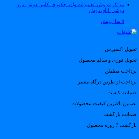
مراکز فروش_تعمیرات وان_جکوزی_کابین دوش_دور
دوشی_اتاق دوش
8 سال پیش
حویل اکسپرس
حویل فوری و سالم محصول
رداخت مطمئن
رداخت از طریق درگاه معتبر
مانت کیفیت
ضمین بالاترین کیفیت محصولات
مانت بازگشت
گشت 7 روزه محصول