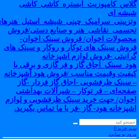
لاس_کامپوزیت_ابستره_کاشی_کاشی
یشه ای
تزیینی_سرامیک_چینی_شیشه_استیل_هنرهای
جسمی_نقاشی_هنر و صنایع دستی/فروش
حصولات اخوان/ فروش سینک اخوان-
روش سینک های توکار و روکار و سینک های
رانیتی -فروش لوازم اشپزخانه
ود_سینک_اجاق گاز و فر گازی و برقی با
یفیت وقیمت مناسب /فروش هود آشپزخانه
 سینک ظرفشویی -اجاق گاز فردار -گاز
فحه‌ای – فر توکار – شیرآلات بهداشتی
خوان/ جهت خرید سینک ظرفشویی و لوازم
شپزخانه هود- گاز -فر با ما تماس بگیرید.
بد خرید
0
رود به سایت