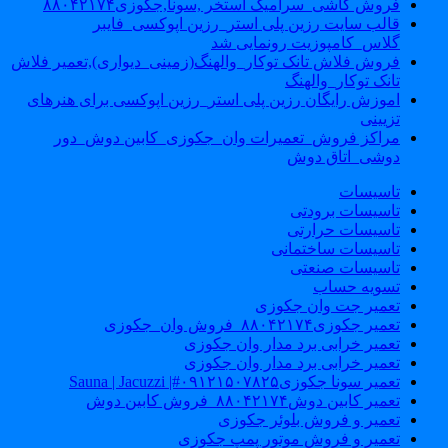
فروش کاشی_سرامیک استخر ,سونا,جکوزی۸۸۰۴۲۱۷۴
قالب سایت رزین پلی استر_رزین اپوکسی_فایبر
گلاس_کامپوزیت رونمایی شد
فروش فلاش تانک توکار_والهنگ(زمینی_دیواری),تعمیر فلاش
تانک توکار_والهنگ
اموزش رایگان رزین پلی استر_رزین اپوکسی برای هنرهای
تزیینی
مراکز فروش_تعمیرات وان_جکوزی_کابین دوش_دور
دوشی_اتاق دوش
تاسیسات
تاسیسات برودتی
تاسیسات حرارتی
تاسیسات ساختمانی
تاسیسات صنعتی
تسویه حساب
تعمیر جت وان جکوزی
تعمیر جکوزی۸۸۰۴۲۱۷۴_فروش وان_جکوزی
تعمیر خرابی برد مدار وان جکوزی
تعمیر خرابی برد مدار وان جکوزی
تعمیر سونا جکوزی۰۹۱۲۱۵۰۷۸۲۵#| Sauna | Jacuzzi
تعمیر کابین دوش۸۸۰۴۲۱۷۴_فروش کابین دوش
تعمیر و فروش بلوئر جکوزی
تعمیر و فروش موتور پمپ جکوزی