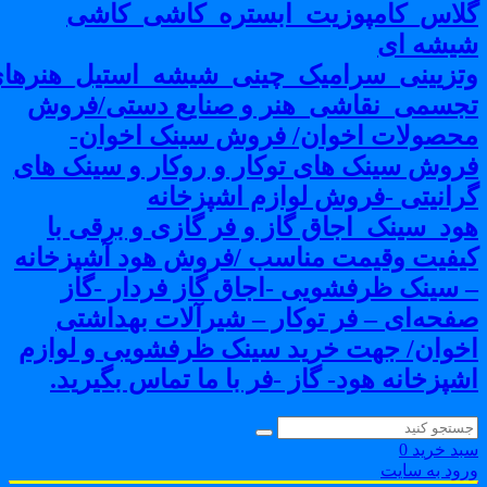
لاس_کامپوزیت_ابستره_کاشی_کاشی
یشه ای
تزیینی_سرامیک_چینی_شیشه_استیل_هنرهای
جسمی_نقاشی_هنر و صنایع دستی/فروش
حصولات اخوان/ فروش سینک اخوان-
روش سینک های توکار و روکار و سینک های
رانیتی -فروش لوازم اشپزخانه
ود_سینک_اجاق گاز و فر گازی و برقی با
یفیت وقیمت مناسب /فروش هود آشپزخانه
 سینک ظرفشویی -اجاق گاز فردار -گاز
فحه‌ای – فر توکار – شیرآلات بهداشتی
خوان/ جهت خرید سینک ظرفشویی و لوازم
شپزخانه هود- گاز -فر با ما تماس بگیرید.
بد خرید
0
رود به سایت