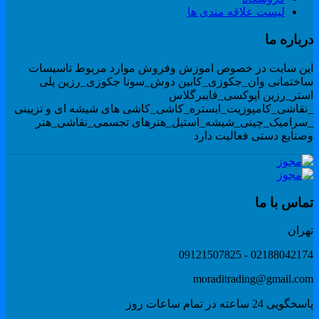
لیست علاقه مندی ها
رباره ما
ین سایت در خصوص اموزش وفروش موارد مربوط تاسیسات
اختمانی وان_جکوزی_کابین دوش_سونا جکوزی_رزین پلی
ستر_رزین اپوکسی_فایبرگلاس
نقاشی_کامپوزیت_ابستره_کاشی_کاشی های شیشه ای و تزیینی
سرامیک_چینی_شیشه_استیل_هنرهای تجسمی_نقاشی_هنر
صنایع دستی فعالیت دارد
ماس با ما
هران
02188042174 - 091215078
moraditrading@gmail.co
گویی 24 ساعته در تمام ساعات روز