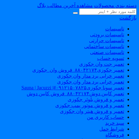
سته بندی محصولات
مشاهده آخرین مطالب بلاگ
ازگشت
تاسیسات
تاسیسات برودتی
تاسیسات حرارتی
تاسیسات ساختمانی
تاسیسات صنعتی
تسویه حساب
تعمیر جت وان جکوزی
تعمیر جکوزی۸۸۰۴۲۱۷۴_فروش وان_جکوزی
تعمیر خرابی برد مدار وان جکوزی
تعمیر خرابی برد مدار وان جکوزی
تعمیر سونا جکوزی۰۹۱۲۱۵۰۷۸۲۵#| Sauna | Jacuzzi
تعمیر کابین دوش۸۸۰۴۲۱۷۴_فروش کابین دوش
تعمیر و فروش بلوئر جکوزی
تعمیر و فروش موتور پمپ جکوزی
تعمیر و فروش هیتر وان جکوزی
حساب کاربری من
سبد خرید
شرایط حمل
فروشگاه