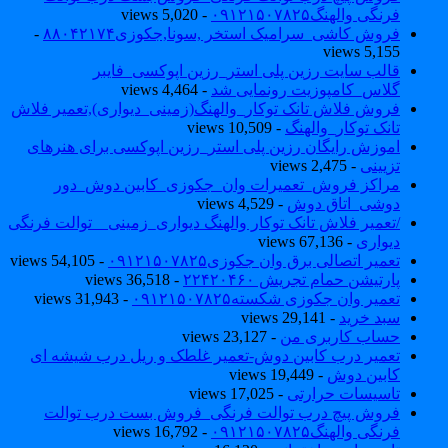
فرنگی والهنگ۰۹۱۲۱۵۰۷۸۲۵
- 5,020 views
فروش کاشی_سرامیک استخر ,سونا,جکوزی۸۸۰۴۲۱۷۴
-
5,155 views
قالب سایت رزین پلی استر_رزین اپوکسی_فایبر
گلاس_کامپوزیت رونمایی شد
- 4,464 views
فروش فلاش تانک توکار_والهنگ(زمینی_دیواری),تعمیر فلاش
تانک توکار_والهنگ
- 10,509 views
اموزش رایگان رزین پلی استر_رزین اپوکسی برای هنرهای
تزیینی
- 2,475 views
مراکز فروش_تعمیرات وان_جکوزی_کابین دوش_دور
دوشی_اتاق دوش
- 4,529 views
/تعمیر فلاش تانک توکار والهنگ دیواری_زمینی _ توالت فرنگی
دیواری
- 67,136 views
تعمیر اتصالی برق وان جکوزی۰۹۱۲۱۵۰۷۸۲۵
- 54,105 views
پارتیشن حمام تجریش ۲۲۴۲۰۴۶۰
- 36,518 views
تعمیر وان جکوزی شکسته۰۹۱۲۱۵۰۷۸۲۵
- 31,943 views
سبد خرید
- 29,141 views
حساب کاربری من
- 23,127 views
تعمیر درب کابین دوش-تعمیر غلطک و ریل درب شیشه ای
کابین دوش
- 19,449 views
تاسیسات حرارتی
- 17,025 views
فروش پیچ درب توالت فرنگی_فروش بست درب توالت
فرنگی والهنگ۰۹۱۲۱۵۰۷۸۲۵
- 16,792 views