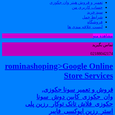
تعمیر و فروش هیتر وان جکوزی
حساب کاربری من
سبد خرید
شرایط حمل
فروشگاه
لیست علاقه مندی ها
شاهده منو
ماس بگیرید
0218804217
rominashoping>Google Onlin
Store Service
روش و تعمیر سونا جکوزی,
ان_جکوزی_کابین دوش_سونا
کوزی_فلاش تانک توکار_رزین پلی
ستر_رزین اپوکسی_فایبر