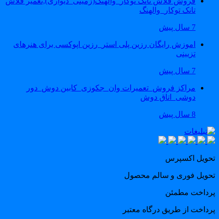
فروش فلاش تانک توکار_والهنگ(زمینی_دیواری),تعمیر فلاش
تانک توکار_والهنگ
7 سال پیش
اموزش رایگان رزین پلی استر_رزین اپوکسی برای هنرهای
تزیینی
7 سال پیش
مراکز فروش_تعمیرات وان_جکوزی_کابین دوش_دور
دوشی_اتاق دوش
8 سال پیش
حویل اکسپرس
حویل فوری و سالم محصول
رداخت مطمئن
رداخت از طریق درگاه معتبر