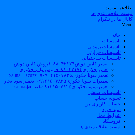
طلاعیه سایت
یست علاقه مندی ها
نال ما در تلگرام
Men
خانه
تاسیسات
تاسیسات برودتی
تاسیسات حرارتی
تاسیسات ساختمانی
تعمیر کابین دوش۸۸۰۴۲۱۷۴_فروش کابین دوش
تعمیر جکوزی۸۸۰۴۲۱۷۴_فروش وان_جکوزی
تعمیر سونا جکوزی۰۹۱۲۱۵۰۷۸۲۵#| Sauna | Jacuzzi
تعمیرات سونا جکوزی۰۹۱۲۱۵۰۷۸۲۵_تعمیر سونا بخار
تعمیر-سونا-جکوزی۰۹۱۲۱۵۰۷۸۲۵-sauna-jacuzzi
تاسیسات صنعتی
تسویه حساب
حساب کاربری من
سبد خرید
شرایط حمل
فروشگاه
لیست علاقه مندی ها