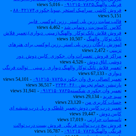
فرنگی والهنگ۰۹۱۲۱۵۰۷۸۲۵
- 5,016 views
فروش کاشی_سرامیک استخر ,سونا,جکوزی۸۸۰۴۲۱۷۴
-
5,151 views
قالب سایت رزین پلی استر_رزین اپوکسی_فایبر
گلاس_کامپوزیت رونمایی شد
- 4,462 views
فروش فلاش تانک توکار_والهنگ(زمینی_دیواری),تعمیر فلاش
تانک توکار_والهنگ
- 10,507 views
اموزش رایگان رزین پلی استر_رزین اپوکسی برای هنرهای
تزیینی
- 2,472 views
مراکز فروش_تعمیرات وان_جکوزی_کابین دوش_دور
دوشی_اتاق دوش
- 4,526 views
/تعمیر فلاش تانک توکار والهنگ دیواری_زمینی _ توالت فرنگی
دیواری
- 67,133 views
تعمیر اتصالی برق وان جکوزی۰۹۱۲۱۵۰۷۸۲۵
- 54,101 views
پارتیشن حمام تجریش ۲۲۴۲۰۴۶۰
- 36,517 views
تعمیر وان جکوزی شکسته۰۹۱۲۱۵۰۷۸۲۵
- 31,941 views
سبد خرید
- 29,134 views
حساب کاربری من
- 23,120 views
تعمیر درب کابین دوش-تعمیر غلطک و ریل درب شیشه ای
کابین دوش
- 19,447 views
تاسیسات حرارتی
- 17,019 views
فروش پیچ درب توالت فرنگی_فروش بست درب توالت
فرنگی والهنگ۰۹۱۲۱۵۰۷۸۲۵
- 16,787 views