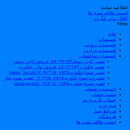
طلاعیه سایت
یست علاقه مندی ها
نال ما در تلگرام
Men
خانه
تاسیسات
تاسیسات برودتی
تاسیسات حرارتی
تاسیسات ساختمانی
تعمیر کابین دوش۸۸۰۴۲۱۷۴_فروش کابین دوش
تعمیر جکوزی۸۸۰۴۲۱۷۴_فروش وان_جکوزی
تعمیر سونا جکوزی۰۹۱۲۱۵۰۷۸۲۵#| Sauna | Jacuzzi
تعمیرات سونا جکوزی۰۹۱۲۱۵۰۷۸۲۵_تعمیر سونا بخار
تعمیر-سونا-جکوزی۰۹۱۲۱۵۰۷۸۲۵-sauna-jacuzzi
تاسیسات صنعتی
تسویه حساب
حساب کاربری من
سبد خرید
شرایط حمل
فروشگاه
لیست علاقه مندی ها