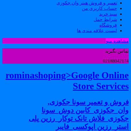
تعمیر و فروش هیتر وان جکوزی
حساب کاربری من
سبد خرید
شرایط حمل
فروشگاه
لیست علاقه مندی ها
شاهده منو
ماس بگیرید
0218804217
rominashoping>Google Onlin
Store Service
روش و تعمیر سونا جکوزی,
ان_جکوزی_کابین دوش_سونا
کوزی_فلاش تانک توکار_رزین پلی
ستر_رزین اپوکسی_فایبر