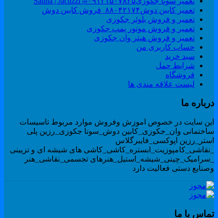
تعمیر سونا جکوزی۰۹۱۲۱۵۰۷۸۲۵#| Sauna | Jacuzzi
تعمیر کابین دوش۸۸۰۴۲۱۷۴_فروش کابین دوش
تعمیر و فروش بلوئر جکوزی
تعمیر و فروش موتور پمپ جکوزی
تعمیر و فروش هیتر وان جکوزی
حساب کاربری من
سبد خرید
شرایط حمل
فروشگاه
لیست علاقه مندی ها
رباره ما
ین سایت در خصوص اموزش وفروش موارد مربوط تاسیسات
اختمانی وان_جکوزی_کابین دوش_سونا جکوزی_رزین پلی
ستر_رزین اپوکسی_فایبرگلاس
نقاشی_کامپوزیت_ابستره_کاشی_کاشی های شیشه ای و تزیینی
سرامیک_چینی_شیشه_استیل_هنرهای تجسمی_نقاشی_هنر
صنایع دستی فعالیت دارد
ماس با ما