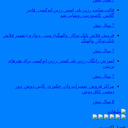
قالب سایت رزین پلی استر_رزین اپوکسی_فایبر
گلاس_کامپوزیت رونمایی شد
7 سال پیش
فروش فلاش تانک توکار_والهنگ(زمینی_دیواری),تعمیر فلاش
تانک توکار_والهنگ
7 سال پیش
اموزش رایگان رزین پلی استر_رزین اپوکسی برای هنرهای
تزیینی
7 سال پیش
مراکز فروش_تعمیرات وان_جکوزی_کابین دوش_دور
دوشی_اتاق دوش
8 سال پیش
حویل اکسپرس