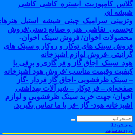
لاس_کامپوزیت_ابستره_کاشی_کاشی
یشه ای
تزیینی_سرامیک_چینی_شیشه_استیل_هنرهای
جسمی_نقاشی_هنر و صنایع دستی/فروش
حصولات اخوان/ فروش سینک اخوان-
روش سینک های توکار و روکار و سینک های
رانیتی -فروش لوازم اشپزخانه
ود_سینک_اجاق گاز و فر گازی و برقی با
یفیت وقیمت مناسب /فروش هود آشپزخانه
 سینک ظرفشویی -اجاق گاز فردار -گاز
فحه‌ای – فر توکار – شیرآلات بهداشتی
خوان/ جهت خرید سینک ظرفشویی و لوازم
شپزخانه هود- گاز -فر با ما تماس بگیرید.
بد خرید
0
رود به سایت