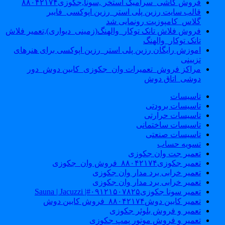
فروش کاشی_سرامیک استخر ,سونا,جکوزی۸۸۰۴۲۱۷۴
قالب سایت رزین پلی استر_رزین اپوکسی_فایبر
گلاس_کامپوزیت رونمایی شد
فروش فلاش تانک توکار_والهنگ(زمینی_دیواری),تعمیر فلاش
تانک توکار_والهنگ
اموزش رایگان رزین پلی استر_رزین اپوکسی برای هنرهای
تزیینی
مراکز فروش_تعمیرات وان_جکوزی_کابین دوش_دور
دوشی_اتاق دوش
تاسیسات
تاسیسات برودتی
تاسیسات حرارتی
تاسیسات ساختمانی
تاسیسات صنعتی
تسویه حساب
تعمیر جت وان جکوزی
تعمیر جکوزی۸۸۰۴۲۱۷۴_فروش وان_جکوزی
تعمیر خرابی برد مدار وان جکوزی
تعمیر خرابی برد مدار وان جکوزی
تعمیر سونا جکوزی۰۹۱۲۱۵۰۷۸۲۵#| Sauna | Jacuzzi
تعمیر کابین دوش۸۸۰۴۲۱۷۴_فروش کابین دوش
تعمیر و فروش بلوئر جکوزی
تعمیر و فروش موتور پمپ جکوزی