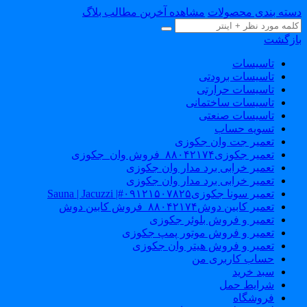
سته بندی محصولات
مشاهده آخرین مطالب بلاگ
ازگشت
تاسیسات
تاسیسات برودتی
تاسیسات حرارتی
تاسیسات ساختمانی
تاسیسات صنعتی
تسویه حساب
تعمیر جت وان جکوزی
تعمیر جکوزی۸۸۰۴۲۱۷۴_فروش وان_جکوزی
تعمیر خرابی برد مدار وان جکوزی
تعمیر خرابی برد مدار وان جکوزی
تعمیر سونا جکوزی۰۹۱۲۱۵۰۷۸۲۵#| Sauna | Jacuzzi
تعمیر کابین دوش۸۸۰۴۲۱۷۴_فروش کابین دوش
تعمیر و فروش بلوئر جکوزی
تعمیر و فروش موتور پمپ جکوزی
تعمیر و فروش هیتر وان جکوزی
حساب کاربری من
سبد خرید
شرایط حمل
فروشگاه