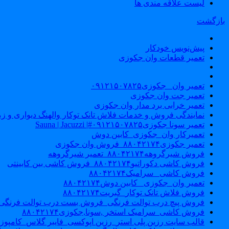
لیست علاقه مندی ها
بازگشت
پیش‌نویس خودکار
تعمیر قطعات وان جکوزی
تعمیر وان _جکوزی۰۹۱۲۱۵۰۷۸۲۵
تعمیر جت وان جکوزی
تعمیر خرابی برد مدار وان جکوزی
نمایندگی فروش و خدمات فلاش تانک توکار والهنگ دیواری و زمینی ۴۶۰
تعمیر سونا جکوزی۰۹۱۲۱۵۰۷۸۲۵#| Sauna | Jacuzzi
تعمیرکار وان_جکوزی_کابین دوش
تعمیر جکوزی۸۸۰۴۲۱۷۴_فروش وان جکوزی
فروش شیرگروهه۸۸۰۴۲۱۷۴_تعمیر شیرگروهه
فروش کاشی دکوراتیو۸۸۰۴۲۱۷۴_فروش کاشی بین کابینتی
فروش کاشی _سرامیک۸۸۰۴۲۱۷۴
تعمیر وان_جکوزی_ کابین دوش۸۸۰۴۲۱۷۴
فروش فلاش تانک توکار_گبریت۸۸۰۴۲۱۷۴
فروش پیچ درب توالت فرنگی_فروش بست درب توالت فرنگی والهنگ۷۸۲۵
فروش کاشی_سرامیک استخر ,سونا,جکوزی۸۸۰۴۲۱۷۴
قالب سایت رزین پلی استر_رزین اپوکسی_فایبر گلاس_کامپوز