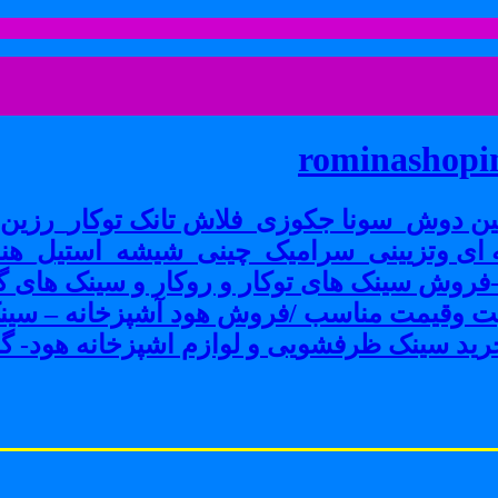
rominashopin
ن دوش_سونا جکوزی_فلاش تانک توکار_رزین پ
ی وتزیینی_سرامیک_چینی_شیشه_استیل_هنر
ش سینک های توکار و روکار و سینک های گرا
فیت وقیمت مناسب /فروش هود آشپزخانه – سین
ید سینک ظرفشویی و لوازم اشپزخانه هود- گاز 