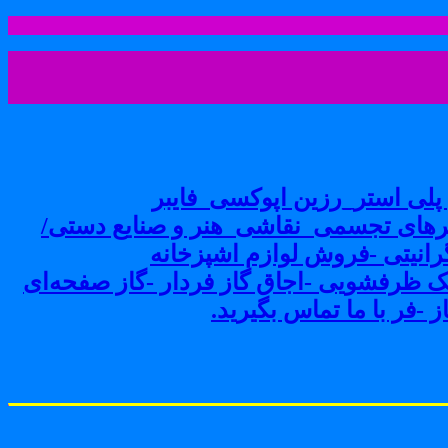
لی استر_رزین اپوکسی_فایبر
های تجسمی_نقاشی_هنر و صنایع دستی/
نیتی -فروش لوازم اشپزخانه
ک ظرفشویی -اجاق گاز فردار -گاز صفحه‌ای
-فر با ما تماس بگیرید.