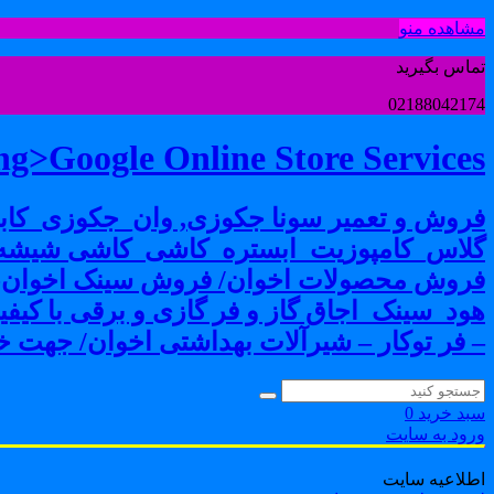
مشاهده منو
تماس بگیرید
02188042174
g>Google Online Store Services
فروش و تعمیر سونا جکوزی, وان_جکوزی_کابی
گلاس_کامپوزیت_ابستره_کاشی_کاشی شیشه ا
فروش محصولات اخوان/ فروش سینک اخوان-فرو
هود_سینک_اجاق گاز و فر گازی و برقی با کی
– فر توکار – شیرآلات بهداشتی اخوان/ جهت خر
سبد خرید
0
ورود به سایت
اطلاعیه سایت