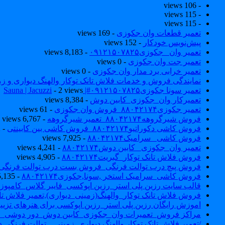
- 106 views
- 115 views
- 115 views
تعمیر قطعات وان جکوزی
- 169 views
پیش‌نویس خودکار
- 152 views
تعمیر وان _جکوزی۰۹۱۲۱۵۰۷۸۲۵
- 8,183 views
تعمیر جت وان جکوزی
- 0 views
تعمیر خرابی برد مدار وان جکوزی
- 0 views
نمایندگی فروش و خدمات فلاش تانک توکار والهنگ دیواری و زمینی ۴۶۰
تعمیر سونا جکوزی۰۹۱۲۱۵۰۷۸۲۵#| Sauna | Jacuzzi
- 2 views
تعمیرکار وان_جکوزی_کابین دوش
- 8,384 views
تعمیر جکوزی۸۸۰۴۲۱۷۴_فروش وان جکوزی
- 61 views
فروش شیرگروهه۸۸۰۴۲۱۷۴_تعمیر شیرگروهه
- 6,767 views
فروش کاشی دکوراتیو۸۸۰۴۲۱۷۴_فروش کاشی بین کابینتی
- 7,032 views
فروش کاشی _سرامیک۸۸۰۴۲۱۷۴
- 7,925 views
تعمیر وان_جکوزی_ کابین دوش۸۸۰۴۲۱۷۴
- 4,241 views
فروش فلاش تانک توکار_گبریت۸۸۰۴۲۱۷۴
- 4,905 views
فروش پیچ درب توالت فرنگی_فروش بست درب توالت فرنگی والهنگ۷۸۲۵
فروش کاشی_سرامیک استخر ,سونا,جکوزی۸۸۰۴۲۱۷۴
- 5,135 views
قالب سایت رزین پلی استر_رزین اپوکسی_فایبر گلاس_کامپوز
فروش فلاش تانک توکار_والهنگ(زمینی_دیواری),تعمیر فلاش تان
اموزش رایگان رزین پلی استر_رزین اپوکسی برای هنرهای تزیی
مراکز فروش_تعمیرات وان_جکوزی_کابین دوش_دور دوشی_ا
/تعمیر فلاش تانک توکار والهنگ دیواری_زمینی _ توالت فرنگی د