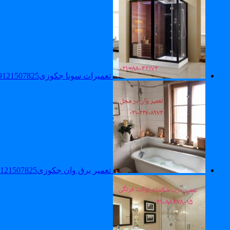
تعمیرات سونا جکوزی09121507825_تعمیر سونا بخار
تعمیر برق وان جکوزی09121507825