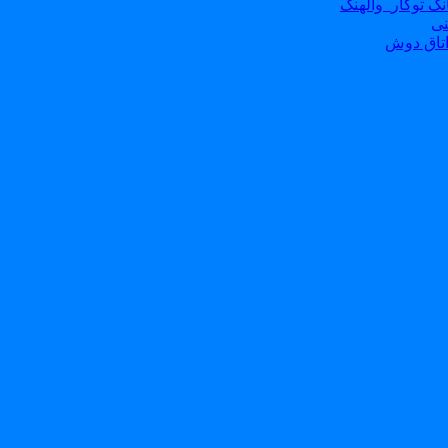
ک توکار_والهنگ
نی
تاق دوش