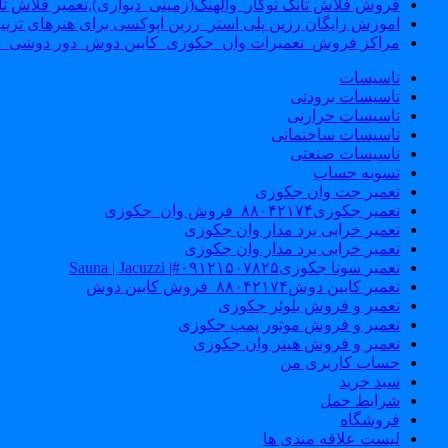
فروش فلاش تانک توکار_والهنگ(زمینی_دیواری),تعمیر فلاش تان
اموزش رایگان رزین پلی استر_رزین اپوکسی برای هنرهای تزیی
مراکز فروش_تعمیرات وان_جکوزی_کابین دوش_دور دوشی_ا
تاسیسات
تاسیسات برودتی
تاسیسات حرارتی
تاسیسات ساختمانی
تاسیسات صنعتی
تسویه حساب
تعمیر جت وان جکوزی
تعمیر جکوزی۸۸۰۴۲۱۷۴_فروش وان_جکوزی
تعمیر خرابی برد مدار وان جکوزی
تعمیر خرابی برد مدار وان جکوزی
تعمیر سونا جکوزی۰۹۱۲۱۵۰۷۸۲۵#| Sauna | Jacuzzi
تعمیر کابین دوش۸۸۰۴۲۱۷۴_فروش کابین دوش
تعمیر و فروش بلوئر جکوزی
تعمیر و فروش موتور پمپ جکوزی
تعمیر و فروش هیتر وان جکوزی
حساب کاربری من
سبد خرید
شرایط حمل
فروشگاه
لیست علاقه مندی ها