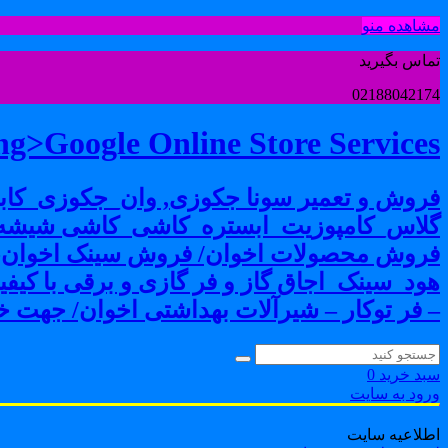
مشاهده منو
تماس بگیرید
02188042174
g>Google Online Store Services
فروش و تعمیر سونا جکوزی, وان_جکوزی_کابی
گلاس_کامپوزیت_ابستره_کاشی_کاشی شیشه ا
فروش محصولات اخوان/ فروش سینک اخوان-فرو
هود_سینک_اجاق گاز و فر گازی و برقی با کی
– فر توکار – شیرآلات بهداشتی اخوان/ جهت خر
سبد خرید
0
ورود به سایت
اطلاعیه سایت