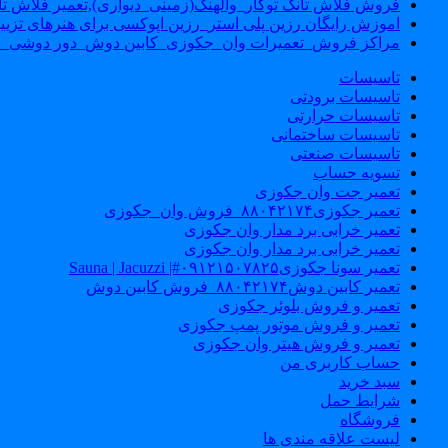
فروش فلاش تانک توکار_والهنگ(زمینی_دیواری),تعمیر فلاش تان
اموزش رایگان رزین پلی استر_رزین اپوکسی برای هنرهای تزیی
مراکز فروش_تعمیرات وان_جکوزی_کابین دوش_دور دوشی_ا
تاسیسات
تاسیسات برودتی
تاسیسات حرارتی
تاسیسات ساختمانی
تاسیسات صنعتی
تسویه حساب
تعمیر جت وان جکوزی
تعمیر جکوزی۸۸۰۴۲۱۷۴_فروش وان_جکوزی
تعمیر خرابی برد مدار وان جکوزی
تعمیر خرابی برد مدار وان جکوزی
تعمیر سونا جکوزی۰۹۱۲۱۵۰۷۸۲۵#| Sauna | Jacuzzi
تعمیر کابین دوش۸۸۰۴۲۱۷۴_فروش کابین دوش
تعمیر و فروش بلوئر جکوزی
تعمیر و فروش موتور پمپ جکوزی
تعمیر و فروش هیتر وان جکوزی
حساب کاربری من
سبد خرید
شرایط حمل
فروشگاه
لیست علاقه مندی ها