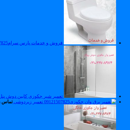
فروش و خدمات پارس سرام09121507825_تعمیر پارس سرام
تعمیر شیر جکوزی کابین دوش پن
تعمیر زیردوشی
تماس ب