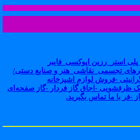
لی استر_رزین اپوکسی_فایبر
های تجسمی_نقاشی_هنر و صنایع دستی/
نیتی -فروش لوازم اشپزخانه
ک ظرفشویی -اجاق گاز فردار -گاز صفحه‌ای
-فر با ما تماس بگیرید.