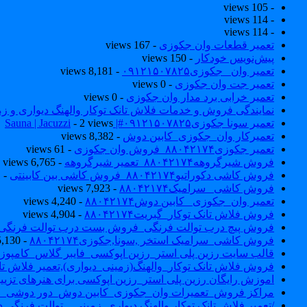
- 105 views
- 114 views
- 114 views
تعمیر قطعات وان جکوزی
- 167 views
پیش‌نویس خودکار
- 150 views
تعمیر وان _جکوزی۰۹۱۲۱۵۰۷۸۲۵
- 8,181 views
تعمیر جت وان جکوزی
- 0 views
تعمیر خرابی برد مدار وان جکوزی
- 0 views
نمایندگی فروش و خدمات فلاش تانک توکار والهنگ دیواری و زمینی ۴۶۰
تعمیر سونا جکوزی۰۹۱۲۱۵۰۷۸۲۵#| Sauna | Jacuzzi
- 2 views
تعمیرکار وان_جکوزی_کابین دوش
- 8,382 views
تعمیر جکوزی۸۸۰۴۲۱۷۴_فروش وان جکوزی
- 61 views
فروش شیرگروهه۸۸۰۴۲۱۷۴_تعمیر شیرگروهه
- 6,765 views
فروش کاشی دکوراتیو۸۸۰۴۲۱۷۴_فروش کاشی بین کابینتی
- 7,031 views
فروش کاشی _سرامیک۸۸۰۴۲۱۷۴
- 7,923 views
تعمیر وان_جکوزی_ کابین دوش۸۸۰۴۲۱۷۴
- 4,240 views
فروش فلاش تانک توکار_گبریت۸۸۰۴۲۱۷۴
- 4,904 views
فروش پیچ درب توالت فرنگی_فروش بست درب توالت فرنگی والهنگ۷۸۲۵
فروش کاشی_سرامیک استخر ,سونا,جکوزی۸۸۰۴۲۱۷۴
- 5,130 views
قالب سایت رزین پلی استر_رزین اپوکسی_فایبر گلاس_کامپوز
فروش فلاش تانک توکار_والهنگ(زمینی_دیواری),تعمیر فلاش تان
اموزش رایگان رزین پلی استر_رزین اپوکسی برای هنرهای تزیی
مراکز فروش_تعمیرات وان_جکوزی_کابین دوش_دور دوشی_ا
/تعمیر فلاش تانک توکار والهنگ دیواری_زمینی _ توالت فرنگی د