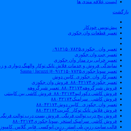
لیست علاقه مندی ها
بازگشت
پیش‌نویس خودکار
تعمیر قطعات وان جکوزی
تعمیر وان _جکوزی۰۹۱۲۱۵۰۷۸۲۵
تعمیر جت وان جکوزی
تعمیر خرابی برد مدار وان جکوزی
نمایندگی فروش و خدمات فلاش تانک توکار والهنگ دیواری و زمینی ۴۶۰
تعمیر سونا جکوزی۰۹۱۲۱۵۰۷۸۲۵#| Sauna | Jacuzzi
تعمیرکار وان_جکوزی_کابین دوش
تعمیر جکوزی۸۸۰۴۲۱۷۴_فروش وان جکوزی
فروش شیرگروهه۸۸۰۴۲۱۷۴_تعمیر شیرگروهه
فروش کاشی دکوراتیو۸۸۰۴۲۱۷۴_فروش کاشی بین کابینتی
فروش کاشی _سرامیک۸۸۰۴۲۱۷۴
تعمیر وان_جکوزی_ کابین دوش۸۸۰۴۲۱۷۴
فروش فلاش تانک توکار_گبریت۸۸۰۴۲۱۷۴
فروش پیچ درب توالت فرنگی_فروش بست درب توالت فرنگی والهنگ۷۸۲۵
فروش کاشی_سرامیک استخر ,سونا,جکوزی۸۸۰۴۲۱۷۴
قالب سایت رزین پلی استر_رزین اپوکسی_فایبر گلاس_کامپوز