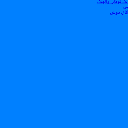
ک توکار_والهنگ
نی
تاق دوش