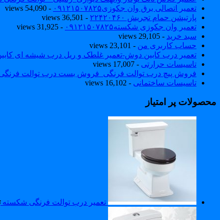
تعمیر اتصالی برق وان جکوزی۰۹۱۲۱۵۰۷۸۲۵
- 54,090 views
پارتیشن حمام تجریش ۲۲۴۲۰۴۶۰
- 36,501 views
تعمیر وان جکوزی شکسته۰۹۱۲۱۵۰۷۸۲۵
- 31,925 views
سبد خرید
- 29,105 views
حساب کاربری من
- 23,101 views
تعمیر درب کابین دوش-تعمیر غلطک و ریل درب شیشه ای کاب
تاسیسات حرارتی
- 17,007 views
فروش پیچ درب توالت فرنگی_فروش بست درب توالت فرنگی والهنگ۷۸۲۵
تاسیسات ساختمانی
- 16,102 views
محصولات پر امتیاز
تعمیر درب توالت فرنگی شکسته
ت