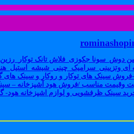
rominashopin
ن دوش_سونا جکوزی_فلاش تانک توکار_رزین پ
ی وتزیینی_سرامیک_چینی_شیشه_استیل_هنر
ش سینک های توکار و روکار و سینک های گرا
فیت وقیمت مناسب /فروش هود آشپزخانه – سین
ید سینک ظرفشویی و لوازم اشپزخانه هود- گاز 